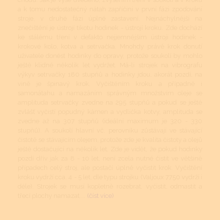
a k tomu nedostatečný nátah zapříčiní v první fázi zpoďování
stroje, v druhé fázi úplné zastavení. Nejnáchylnější na
znečištění je ústrojí tikotu hodinek - ústrojí kroku. Zde dochází
ke stálému tření v defakto nejjemnějším ústrojí hodinek -
krokové kolo, kotva a setrvačka. Mnohdy právě krok donutí
uživatele donést hodinky do opravy, protože soukolí by mohlo
ještě klidně několik let vydržet. Má-li strojek na vibrografu
výkyv setrvačky 180 stupňů a hodinky jdou, akorát pozdí, na
vině je špinavý krok. Vyčištěním kroku a případně i
samonátahu a namazáním správným množstvím oleje se
amplituda setrvačky zvedne na 295 stupňů a pokud se ještě
zvlášť vyčistí popudný kámen a vydlička kotvy, amplituda se
zvedne až na 307 stupňů (ideální maximum je 320 - 330
stupňů). A soukolí hlavní vč. perovníku zůstávají ve stávající
čistotě se stávajícím olejem, protože zde je kvalita čistoty a olejů
ještě dostačující na několik let. Zde je vidět, že pokud hodinky
pozdí dřív jak za 8 - 10 let, není zcela nutné čistit ve většině
případech celý stroj, ale postačí úplně vyčistit krok. Vyčištění
kroku vydrží cca. 4 - 5 let, dle typu strojku (Valjoux 7750 vydrží i
déle). Strojek se musí kopletně rozebrat, vyčistit, odmastit a
třecí plochy namazat....
(číst více)