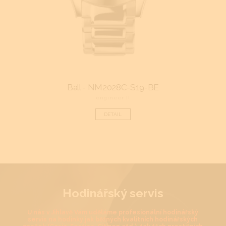
Ball - NM2028C-S19-BE
engineer II
DETAIL
Hodinářský servis
U nás v Jihlavě Vám uděláme profesionální hodinářský
servis na hodinky jak běžných kvalitních hodinářských