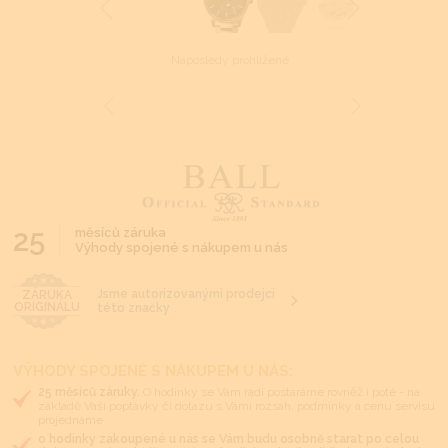
Naposledy prohlížené
25
měsíců záruka
Výhody spojené s nákupem u nás
Jsme autorizovanými prodejci
ZÁRUKA
ORIGINÁLU
této značky
VÝHODY SPOJENÉ S NÁKUPEM U NÁS:
25 měsíců záruky.
O hodinky se Vám rádi postaráme rovněž i poté - na
základě Vaší poptávky či dotazu s Vámi rozsah, podmínky a cenu servisu
projednáme
o hodinky zakoupené u nás se Vám budu osobně starat po celou