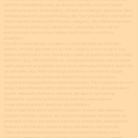
centrální ukazatelové ručky po obvodu číselníku a lunární fáze je
umístěna na pozici šesté hodiny. Jde tedy o model pro zákazníka, který
nehledá pouze tříručičkové hodinky, ale mechanické Ball s komplikací,
která číselníku dodává větší hloubku i eleganci. Tato reference je navíc
limitovaná na 1000 kusů, takže osloví i zákazníka, který má rád
exkluzivnější mechanické modely s technickým i vizuálním
přesahem.
Pouzdro i náramek jsou vyrobeny z ušlechtilé oceli ve stříbrném
odstínu. Průměr pouzdra činí 40 mm, výška 13,4 mm a lug-to-lug
délka přibližně 46,6 mm. Hmotnost modelu je podle ověřených údajů
přibližně 145 g, takže hodinky na ruce působí hodnotně, ale současně
velmi příjemně a vyváženě. Konstrukce zahrnuje průhledné zadní víko
ze safírového skla, které umožňuje pohled na mechanický strojek.
Šroubovací korunka podporuje bezpečné utěsnění pouzdra a
současně zvyšuje praktickou odolnost modelu. Právě proporce 40 mm
dělají z této reference velmi dobře nositelné hodinky pro každodenní
použití. Nepůsobí přehnaně robustně, ale stále si zachovávají
dostatečně výraznou přítomnost na zápěstí a velmi dobrou
univerzálnost pro širší spektrum stylů oblékání.
Zelený číselník je dominantním vizuálním prvkem této reference.
Dodává hodinkám svěžest, ale současně nepůsobí samoúčelně ani
přehnaně módně. Kompozice číselníku je bohatší díky kalendářním
funkcím a fázi Měsíce, přesto zůstává přehledná a harmonická.
Čitelnost ve tmě podporují tritiové luminiscenční trubičky H3 na
ručkách a indexech, jejichž výhodou je stálá svítivost bez nutnosti