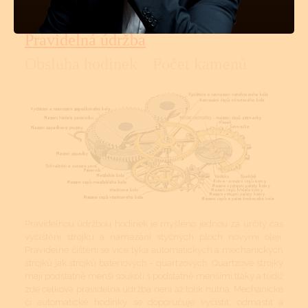
TĚCHTO HODINKÁCH
Pravidelná údržba
Obsluha hodinek
Počet kamenů
Pravidelnou údržbou hodinek je myšleno jednou za určitý čas
vyčištění strojku a namazání styčných ploch novými oleji.
Pravidelné čištění se více týká automatických a mechanických
strojků jak strojků bateriových - quartzových. Quartzové strojky
mají podstatně menší soukolí s podstatně menšími tlaky a tudíž
zde celková pravidelná údržba není až tolik nutná. Mechanické
či automatické hodinky se doporučuje vyčistit, odmastit a