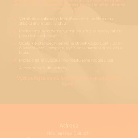
značek (Casio, Festina, Citizen atd.), tak těch prestižních
(IWC, Breitling, Omega, TAGHeuer, Rado, Hamilton, Baume
& Mercier, atd.).
Vyměníme safírové či křemíkové sklo, uděláme na
sklíčku antireflexní vrstvu
Rozleštíme nebo namatujeme pouzdro, či kovový tah do
původního vzhledu
Uděláme pravidelný servis na strojek (doporučený po 6 -
8 letech) - tzn. kompletní vyčištění a namazání soukolí a
kroku
Profesionálně vyzkoušíme/otestujeme vodotěsnost
A mnohé další dle potřeby…
Vyzkoušejte sami, hodinky pak vypadají jako
nové!!
Adresa
Hodinářství a Zlatnictví