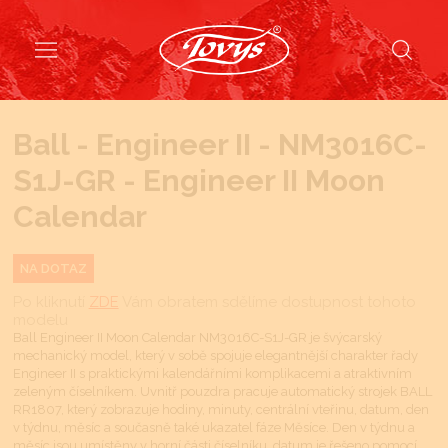
Ball - Engineer II - NM3016C-
S1J-GR - Engineer II Moon
Calendar
NA DOTAZ
Po kliknutí
ZDE
Vám obratem sdělíme dostupnost tohoto
modelu
Ball Engineer II Moon Calendar NM3016C-S1J-GR je švýcarský
mechanický model, který v sobě spojuje elegantnější charakter řady
Engineer II s praktickými kalendářními komplikacemi a atraktivním
zeleným číselníkem. Uvnitř pouzdra pracuje automatický strojek BALL
RR1807, který zobrazuje hodiny, minuty, centrální vteřinu, datum, den
v týdnu, měsíc a současně také ukazatel fáze Měsíce. Den v týdnu a
měsíc jsou umístěny v horní části číselníku, datum je řešeno pomocí