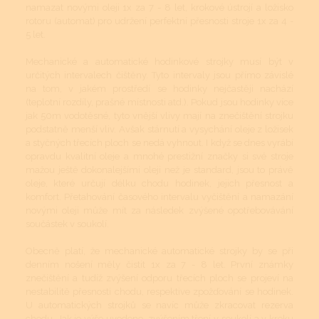
namazat novými oleji 1x za 7 - 8 let, krokové ústrojí a ložisko
rotoru (automat) pro udržení perfektní přesnosti stroje 1x za 4 -
5 let.
Mechanické a automatické hodinkové strojky musí být v
určitých intervalech čištěny. Tyto intervaly jsou přímo závislé
na tom, v jakém prostředí se hodinky nejčastěji nachází
(teplotní rozdíly, prašné místnosti atd.). Pokud jsou hodinky více
jak 50m vodotěsné, tyto vnější vlivy mají na znečištění strojku
podstatně menší vliv. Avšak stárnutí a vysychání oleje z ložisek
a styčných třecích ploch se nedá vyhnout. I když se dnes vyrábí
opravdu kvalitní oleje a mnohé prestižní značky si své stroje
mažou ještě dokonalejšími oleji než je standard, jsou to právě
oleje, které určují délku chodu hodinek, jejich přesnost a
komfort. Přetahování časového intervalu vyčištění a namazání
novými oleji může mít za následek zvýšené opotřebovávání
součástek v soukolí.
Obecně platí, že mechanické automatické strojky by se při
denním nošení měly čistit 1x za 7 - 8 let. První známky
znečištění a tudíž zvýšení odporu třecích ploch se projeví na
nestabilitě přesnosti chodu, respektive zpožďování se hodinek.
U automatických strojků se navíc může zkracovat rezerva
chodu. Jak je výše uvedeno, zvýšením tření v soukolí a v kroku