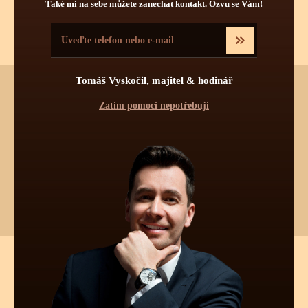
Také mi na sebe můžete zanechat kontakt. Ozvu se Vám!
Tomáš Vyskočil, majitel & hodinář
Zatím pomoci nepotřebuji
Chtěli byste vědět více o tomto produktu?
Napište mi, nebo zavolejte na telefon
602 521 828
a poradím Vám.
Pokud byste chtěli vybírat z dalších více jak 30 000 produktů
od 55 světových značek, navštivte náš hlavní eshop firmy:
www.tovys.cz
. Tomáš Vyskočil
TECHNICKÉ INFORMACE O