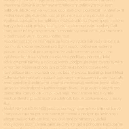
nasvícení. Číselník je chráněn antireflexním safírovým sklíčkem.
Safírové sklíčko vyniká vysokou odolností proti poškrábání. Antireflexní
vrstva navíc zlepšuje čitelnost při přímém slunci a pomáhá lépe
vyniknout detailům komplikovanějšího číselníku. Právě spojení zelené
barvy a kalendářních funkcí činí z této reference velmi osobitý Ball,
který se od běžných sportovních modelů výrazně odlišuje a současně
si zachovává velmi dobrou nositelnost.
Vodotěsnost 100 m znamená, že hodinky vydrží tlak vody 10 barů a
jsou konstrukčně vyrobené pro styk s vodou, běžné namočení a
plavání, nikoli však pro potápění. Ve vodě se nesmí používat ani
vytahovat korunka. Výrobce a ověřené podklady potvrzují také
odolnost proti nárazu 5 000 Gs, kterou podporuje patentovaný systém
Amortiser. Rezerva chodu činí přibližně 42 hodin, což je u této
komplikace praktická hodnota pro běžný provoz. Ball Engineer II Moon
Calendar tak není jen vizuálně zajímavým modelem s lunární fází, ale
mechanickými hodinkami, které si zachovávají poctivou konstrukční
úroveň a použitelnost v každodenním životě. To je velmi důležité pro
zákazníka, který chce komplikovanější mechanické hodinky, ale
nechce slevit z praktičnosti ani odolnosti běžně očekávané od značky
Ball.
Model NM3016C-S1J-GR používá ocelový náramek ve stříbrné barvě,
který navazuje na pouzdro velmi přirozeně a podporuje hodnotný i
elegantnější charakter hodinek. Ověřené parametry uvádějí
motýlkovou sponu, která zajišťuje čistý vzhled a pohodlné každodenní