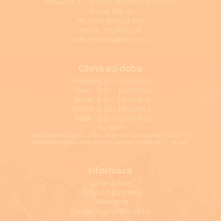
Benešova 1 - na rohu náměstí a pěší zóny
Jihlava 586 01
tel:
+420 565 657 100
mobil:
725 825 236
mail:
hodinky@tovys.cz
Otevírací doba
Pondělí
8,30 - 18,00 hod.
Úterý
8,30 - 18,00 hod.
Středa
8,30 - 18,00 hod.
Čtvrtek
8,30 - 18,00 hod.
Pátek
8,30 - 18,00 hod.
Neděle
Pro zákazníky, kteří si chtějí přijet pro hodinky nad 15.000,- kč
otevřeme individuálně kdykoliv během neděle od 9 - 18 hod.
Informace
Časté dotazy
Obchodní podmínky
Reklamace
Záruka originálního zboží