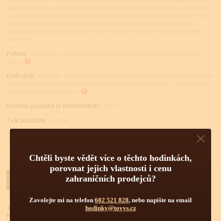
spojení zaručující velmi dlouhou životnost náramku), v číselníku jsou indexy
a ručičky plněny mikroampulkami se svítícím plynem (tritium) - díky tomu
uvidíte kdykoliv a kdekoliv ve tmě,jaký je správný čas (svítivost vydrží
nonstop 25 let, poté Ball vymění nový číselník a ručičky na dalších 25 let
svítivosti)
Pohon:
automat - mechanické se samonátahem (natahující se pohybem
ruky)
Druh skla:
safírové - oboustranně vypouklé + oboustranná antireflexní vrstva
(velmi odolné proti otěru a poškrábání během denního nošení - více informací
o tvrdosti skla v otazníčku)
Rozměr pouzdra (v milimetrech):
40 mm
Tvar pouzdra:
kulaté
> ZOBRAZIT DALŠÍ
Chtěli byste vědět více o těchto hodinkách,
porovnat jejich vlastnosti i cenu
zahraničních prodejců?
Dotaz na cenu
KOUPIT
Zavolejte mi na telefon
602 521 828
, nebo napište na email
Již jste u nás nakupovali?
hodinky@tovys.cz
Klikněte
ZDE
pro lepší podmínky nákupu.