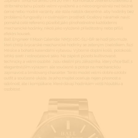
zapínání. Šířka náramku činí 20 mm. Kombinace zeleného číselníku a
stříbrného tahu působí velmi vyváženě a o něco originálněji než běžné
černé nebo modré varianty, ale stále natolik decentně, aby hodinky bez
problémů fungovaly i v civilnějším prostředí. Ocelový náramek navíc
pomáhá celé referenci působit jako plnohodnotné každodenní
mechanické hodinky, nikoli jako vyloženě příležitostný nebo příliš
efektní kousek.
Ball Engineer II Moon Calendar NM3016C-S1J-GR se hodí pro muže,
kteří chtějí švýcarské mechanické hodinky se zeleným číselníkem, fází
Měsíce a bohatší kalendářní výbavou. Výborně doplní košili, polokošili,
lehký svetr i volnočasové sako. Na zápěstí působí kultivovaně,
technicky a velmi osobitě. Jsou ideální pro zákazníka, který chce Ball s
elegantnějším výrazem, ale současně si potrpí na mechanickou
zajímavost a limitovaný charakter. Tento model velmi dobře ozdobí
outfit a současně ukáže, že jeho majitel oceňuje nejen přesnost a
odolnost, ale i komplikace, které dávají hodinkám větší hloubku a
osobitost.