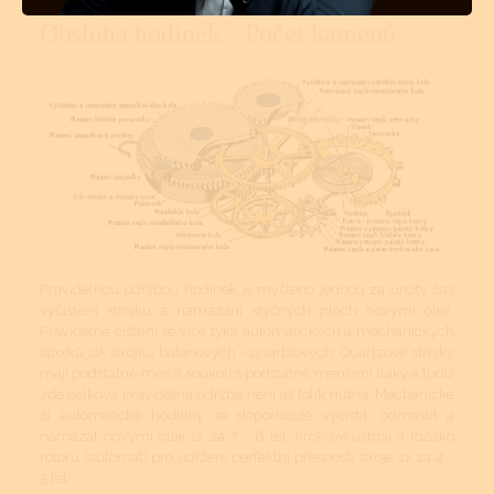
Obsluha hodinek
Počet kamenů
Pravidelnou údržbou hodinek je myšleno jednou za určitý čas
vyčištění strojku a namazání styčných ploch novými oleji.
Pravidelné čištění se více týká automatických a mechanických
strojků jak strojků bateriových - quartzových. Quartzové strojky
mají podstatně menší soukolí s podstatně menšími tlaky a tudíž
zde celková pravidelná údržba není až tolik nutná. Mechanické
či automatické hodinky se doporučuje vyčistit, odmastit a
namazat novými oleji 1x za 7 - 8 let, krokové ústrojí a ložisko
rotoru (automat) pro udržení perfektní přesnosti stroje 1x za 4 -
5 let.