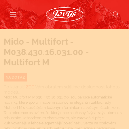
Mido - Multifort -
M038.430.16.031.00 -
Multifort M
NA DOTAZ
Po kliknutí
ZDE
Vám obratem sdělíme dostupnost tohoto
modelu
Mido Multifort M M038.430.16.031.00 jsou pánské automatické
hodinky, které spojují moderní sportovně elegantní základ řady
Multifort M s klasičtějším koženým řemínkem a světlým číselníkem.
Tato reference osloví muže, který chce současný švýcarský automat s
robustním každodenním charakterem, ale zároveň si přeje
kultivovanější a lehce elegantnější pojetí než u verze na ocelovém
tahu. Stříbrný číselník působí velmi čistě, přehledně a nadčasově,