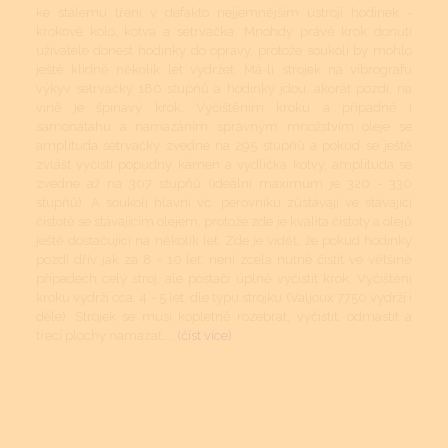
ke stálému tření v defakto nejjemnějším ústrojí hodinek -
krokové kolo, kotva a setrvačka. Mnohdy právě krok donutí
uživatele donést hodinky do opravy, protože soukolí by mohlo
ještě klidně několik let vydržet. Má-li strojek na vibrografu
výkyv setrvačky 180 stupňů a hodinky jdou, akorát pozdí, na
vině je špinavý krok. Vyčištěním kroku a případně i
samonátahu a namazáním správným množstvím oleje se
amplituda setrvačky zvedne na 295 stupňů a pokud se ještě
zvlášť vyčistí popudný kámen a vydlička kotvy, amplituda se
zvedne až na 307 stupňů (ideální maximum je 320 - 330
stupňů). A soukolí hlavní vč. perovníku zůstávají ve stávající
čistotě se stávajícím olejem, protože zde je kvalita čistoty a olejů
ještě dostačující na několik let. Zde je vidět, že pokud hodinky
pozdí dřív jak za 8 - 10 let, není zcela nutné čistit ve většině
případech celý stroj, ale postačí úplně vyčistit krok. Vyčištění
kroku vydrží cca. 4 - 5 let, dle typu strojku (Valjoux 7750 vydrží i
déle). Strojek se musí kopletně rozebrat, vyčistit, odmastit a
třecí plochy namazat....
(číst více)