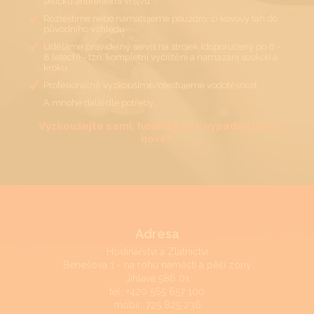
sklíčku antireflexní vrstvu
Rozleštíme nebo namatujeme pouzdro, či kovový tah do
původního vzhledu
Uděláme pravidelný servis na strojek (doporučený po 6 -
8 letech) - tzn. kompletní vyčištění a namazání soukolí a
kroku
Profesionálně vyzkoušíme/otestujeme vodotěsnost
A mnohé další dle potřeby…
Vyzkoušejte sami, hodinky pak vypadají jako
nové!!
Adresa
Hodinářství a Zlatnictví
Benešova 1 - na rohu náměstí a pěší zóny
Jihlava 586 01
tel:
+420 565 657 100
mobil:
725 825 236