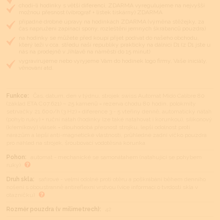
chodí-li hodinky s větší diferencí, ZDARMA vyregulujeme na nejvyšší
možnou přesnost (vibrograf + lístek tiskárny) ZDARMA
případné drobné úpravy na hodinkách ZDARMA (výměna stěžejky, za
čas napružení zapínací spony, rozleštění jemných škrábanců pouzdra)
na hodinky se můžete před koupí přijet podívat do našeho obchodu,
který leží v cca. středu naší republiky prakticky na dálnici D1 (z D1 jste u
nás na prodejně v Jihlavě na náměstí do 15 minut)
vygravírujeme nebo vyryjeme Vám do hodinek logo firmy, Vaše iniciály,
věnování atd.
Funkce:
Čas, datum, den v týdnu, strojek swiss Automat Mido Calibre 80
(základ ETA C07.621) – 25 kamenů = rezerva chodu 80 hodin, polokmity
setrvačky 21.600/h (3 Hz) = diference 3 - 5 vteřiny denně, automatický nátah
(pohyb ruky) + ruční nátah (hodinky lze také natahovat i korunkou), silikonový
(křemíkový) vlásek = dlouhodobá přesnost strojku, lepší odolnost proti
nárazům a lepší anti-magnetické vlastnosti, průhledné zadní víčko pouzdra
pro náhled na strojek, šroubovací vodotěsná korunka
Pohon:
automat - mechanické se samonátahem (natahující se pohybem
ruky)
Druh skla:
safírové - velmi odolné proti otěru a poškrábání během denního
nošení s oboustranně antireflexní vrstvou (více informací o tvrdosti skla v
otazníčku)
Rozměr pouzdra (v milimetrech):
42