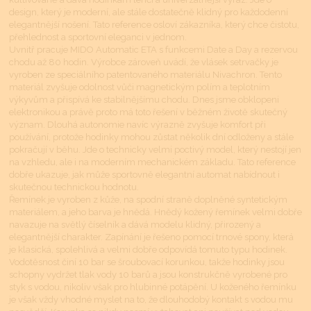
design, který je moderní, ale stále dostatečně klidný pro každodenní
elegantnější nošení. Tato reference osloví zákazníka, který chce čistotu,
přehlednost a sportovní eleganci v jednom.
Uvnitř pracuje MIDO Automatic ETA s funkcemi Date a Day a rezervou
chodu až 80 hodin. Výrobce zároveň uvádí, že vlásek setrvačky je
vyroben ze speciálního patentovaného materiálu Nivachron. Tento
materiál zvyšuje odolnost vůči magnetickým polím a teplotním
výkyvům a přispívá ke stabilnějšímu chodu. Dnes jsme obklopeni
elektronikou a právě proto má toto řešení v běžném životě skutečný
význam. Dlouhá autonomie navíc výrazně zvyšuje komfort při
používání, protože hodinky mohou zůstat několik dní odloženy a stále
pokračují v běhu. Jde o technicky velmi poctivý model, který nestojí jen
na vzhledu, ale i na moderním mechanickém základu. Tato reference
dobře ukazuje, jak může sportovně elegantní automat nabídnout i
skutečnou technickou hodnotu.
Řemínek je vyroben z kůže, na spodní straně doplněné syntetickým
materiálem, a jeho barva je hnědá. Hnědý kožený řemínek velmi dobře
navazuje na světlý číselník a dává modelu klidný, přirozený a
elegantnější charakter. Zapínání je řešeno pomocí trnové spony, která
je klasická, spolehlivá a velmi dobře odpovídá tomuto typu hodinek.
Vodotěsnost činí 10 bar se šroubovací korunkou, takže hodinky jsou
schopny vydržet tlak vody 10 barů a jsou konstrukčně vyrobené pro
styk s vodou, nikoliv však pro hlubinné potápění. U koženého řemínku
je však vždy vhodné myslet na to, že dlouhodobý kontakt s vodou mu