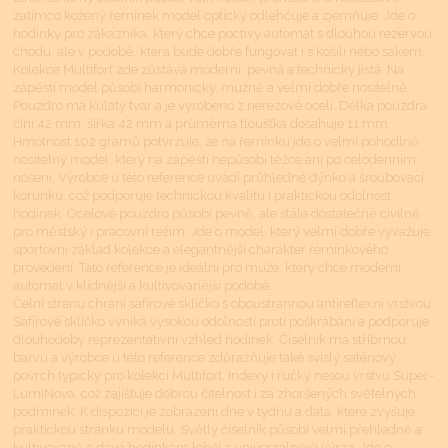
zatímco kožený řemínek model opticky odlehčuje a zjemňuje. Jde o
hodinky pro zákazníka, který chce poctivý automat s dlouhou rezervou
chodu, ale v podobě, která bude dobře fungovat i s košilí nebo sakem.
Kolekce Multifort zde zůstává moderní, pevná a technicky jistá. Na
zápěstí model působí harmonicky, mužně a velmi dobře nositelně.
Pouzdro má kulatý tvar a je vyrobeno z nerezové oceli. Délka pouzdra
činí 42 mm, šířka 42 mm a průměrná tloušťka dosahuje 11 mm.
Hmotnost 102 gramů potvrzuje, že na řemínku jde o velmi pohodlně
nositelný model, který na zápěstí nepůsobí těžce ani po celodenním
nošení. Výrobce u této reference uvádí průhledné dýnko a šroubovací
korunku, což podporuje technickou kvalitu i praktickou odolnost
hodinek. Ocelové pouzdro působí pevně, ale stále dostatečně civilně
pro městský i pracovní režim. Jde o model, který velmi dobře vyvažuje
sportovní základ kolekce a elegantnější charakter řemínkového
provedení. Tato reference je ideální pro muže, který chce moderní
automat v klidnější a kultivovanější podobě.
Čelní stranu chrání safírové sklíčko s oboustrannou antireflexní vrstvou.
Safírové sklíčko vyniká vysokou odolností proti poškrábání a podporuje
dlouhodobý reprezentativní vzhled hodinek. Číselník má stříbrnou
barvu a výrobce u této reference zdůrazňuje také svislý saténový
povrch typický pro kolekci Multifort. Indexy i ručky nesou vrstvu Super-
LumiNova, což zajišťuje dobrou čitelnost i za zhoršených světelných
podmínek. K dispozici je zobrazení dne v týdnu a data, které zvyšuje
praktickou stránku modelu. Světlý číselník působí velmi přehledně a
kultivovaně a dává hodinkám lehčí a univerzálnější výraz. Jde o