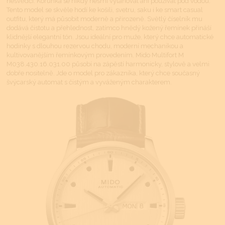
nesvědčí. Korunka se nikdy nesmí vytahovat ani používat pod vodou.
Tento model se skvěle hodí ke košili, svetru, saku i ke smart casual
outfitu, který má působit moderně a přirozeně. Světlý číselník mu
dodává čistotu a přehlednost, zatímco hnědý kožený řemínek přináší
klidnější elegantní tón. Jsou ideální pro muže, který chce automatické
hodinky s dlouhou rezervou chodu, moderní mechanikou a
kultivovanějším řemínkovým provedením. Mido Multifort M
M038.430.16.031.00 působí na zápěstí harmonicky, stylově a velmi
dobře nositelně. Jde o model pro zákazníka, který chce současný
švýcarský automat s čistým a vyváženým charakterem.