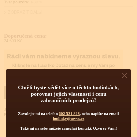
Tvar pouzdra:
kulaté
> ZOBRAZIT DALŠÍ
Doporučená cena:
24 600 Kč
Rádi vám nabídneme výraznou slevu.
Klikněte na tlačítko Dotaz na cenu a my Vám po
snadném vyplnění formuláře v krátkém čase
zašleme cenu pro Vás.
Chtěli byste vědět více o těchto hodinkách,
Dotaz na cenu
KOUPIT
porovnat jejich vlastnosti i cenu
zahraničních prodejců?
Již jste u nás nakupovali?
Zavolejte mi na telefon
602 521 828
, nebo napište na email
Klikněte
ZDE
pro lepší podmínky nákupu.
hodinky@tovys.cz
Také mi na sebe můžete zanechat kontakt. Ozvu se Vám!