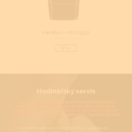
Hamilton - H32715531
VIEWMATIC AUTO
DETAIL
Hodinářský servis
U nás v Jihlavě Vám uděláme profesionální hodinářský
servis na hodinky jak běžných kvalitních hodinářských
značek (Casio, Festina, Citizen atd.), tak těch prestižních
(IWC, Breitling, Omega, TAGHeuer, Rado, Hamilton, Baume
& Mercier, atd.).
Vyměníme safírové či křemíkové sklo, uděláme na