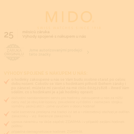
25
měsíců záruka
Výhody spojené s nákupem u nás
Jsme autorizovanými prodejci
ZÁRUKA
ORIGINÁLU
této značky
VÝHODY SPOJENÉ S NÁKUPEM U NÁS:
o hodinky zakoupené u nás se Vám budu osobně starat po celou
dobu nošení. Cokoliv se Vám s hodinkami přihodí (během záruky i
po záruce), můžete mi zavolat na mé číslo 602521828 - ihned Vám
sdělím, co s hodinkami je a jak hodinky opravit
doživotní nadstandardní servis pro hodinky zakoupené u nás za nižší
ceny než je obvyklé (opravy, pravidelné vyčištění + namazání strojku,
výměny pásků atd.) - jsme vyučeni v oboru hodinář
naše kamenná prodejna má tradici 22 let a i internetový obchod je ověřen
zákazníky - viz. Recenze zákazníků
úprava náramku na Vaše zápěstí ZDARMA i v případě zaslání hodinek
poštou
případná demagnetizace hodinek ZDARMA