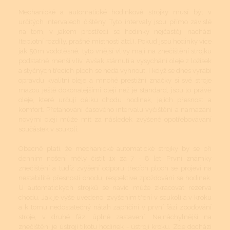
Mechanické a automatické hodinkové strojky musí být v
určitých intervalech čištěny. Tyto intervaly jsou přímo závislé
na tom, v jakém prostředí se hodinky nejčastěji nachází
(teplotní rozdíly, prašné místnosti atd.). Pokud jsou hodinky více
jak 50m vodotěsné, tyto vnější vlivy mají na znečištění strojku
podstatně menší vliv. Avšak stárnutí a vysychání oleje z ložisek
a styčných třecích ploch se nedá vyhnout. I když se dnes vyrábí
opravdu kvalitní oleje a mnohé prestižní značky si své stroje
mažou ještě dokonalejšími oleji než je standard, jsou to právě
oleje, které určují délku chodu hodinek, jejich přesnost a
komfort. Přetahování časového intervalu vyčištění a namazání
novými oleji může mít za následek zvýšené opotřebovávání
součástek v soukolí.
Obecně platí, že mechanické automatické strojky by se při
denním nošení měly čistit 1x za 7 - 8 let. První známky
znečištění a tudíž zvýšení odporu třecích ploch se projeví na
nestabilitě přesnosti chodu, respektive zpožďování se hodinek.
U automatických strojků se navíc může zkracovat rezerva
chodu. Jak je výše uvedeno, zvýšením tření v soukolí a v kroku
a k tomu nedostatečný nátah zapříčiní v první fázi zpoďování
stroje, v druhé fázi úplné zastavení. Nejnáchylnější na
znečištění je ústrojí tikotu hodinek - ústrojí kroku. Zde dochází