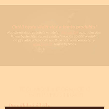
Chtěli byste vědět více o tomto produktu?
Napište mi, nebo zavolejte na telefon
602 521 828
a poradím Vám.
Pokud byste chtěli vybírat z dalších více jak 30 000 produktů
od 55 světových značek, navštivte náš hlavní eshop firmy:
www.tovys.cz
. Tomáš Vyskočil
TECHNICKÉ INFORMACE O
TĚCHTO HODINKÁCH
Pravidelná údržba