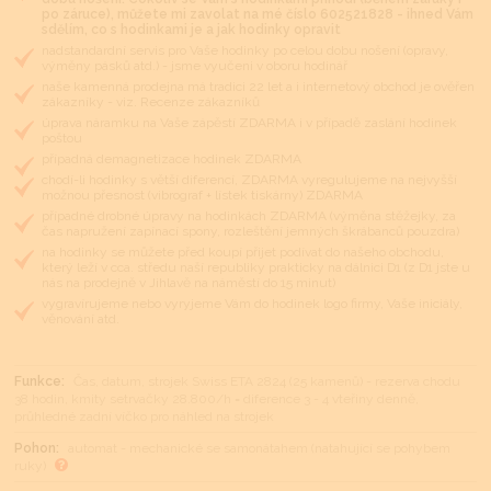
po záruce), můžete mi zavolat na mé číslo 602521828 - ihned Vám
sdělím, co s hodinkami je a jak hodinky opravit
nadstandardní servis pro Vaše hodinky po celou dobu nošení (opravy,
výměny pásků atd.) - jsme vyučeni v oboru hodinář
naše kamenná prodejna má tradici 22 let a i internetový obchod je ověřen
zákazníky - viz. Recenze zákazníků
úprava náramku na Vaše zápěstí ZDARMA i v případě zaslání hodinek
poštou
případná demagnetizace hodinek ZDARMA
chodí-li hodinky s větší diferencí, ZDARMA vyregulujeme na nejvyšší
možnou přesnost (vibrograf + lístek tiskárny) ZDARMA
případné drobné úpravy na hodinkách ZDARMA (výměna stěžejky, za
čas napružení zapínací spony, rozleštění jemných škrábanců pouzdra)
na hodinky se můžete před koupí přijet podívat do našeho obchodu,
který leží v cca. středu naší republiky prakticky na dálnici D1 (z D1 jste u
nás na prodejně v Jihlavě na náměstí do 15 minut)
vygravírujeme nebo vyryjeme Vám do hodinek logo firmy, Vaše iniciály,
věnování atd.
Funkce:
Čas, datum, strojek Swiss ETA 2824 (25 kamenů) - rezerva chodu
38 hodin, kmity setrvačky 28.800/h = diference 3 - 4 vteřiny denně,
průhledné zadní víčko pro náhled na strojek
Pohon:
automat - mechanické se samonátahem (natahující se pohybem
ruky)