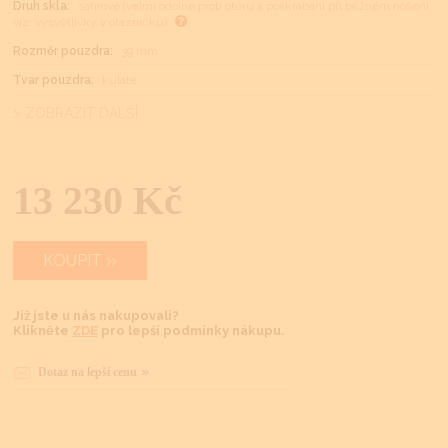
Druh skla:
safírové (velmi odolné proti otěru a poškrábání při běžném nošení,
viz. vysvětlivky v otazníčku)
Rozměr pouzdra:
39 mm
Tvar pouzdra:
kulaté
> ZOBRAZIT DALŠÍ
13 230 Kč
KOUPIT
Již jste u nás nakupovali?
Klikněte
ZDE
pro lepší podmínky nákupu.
Dotaz na lepší cenu