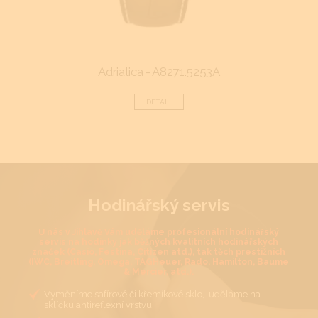
Adriatica - A8271.5253A
DETAIL
Hodinářský servis
U nás v Jihlavě Vám uděláme profesionální hodinářský
servis na hodinky jak běžných kvalitních hodinářských
značek (Casio, Festina, Citizen atd.), tak těch prestižních
(IWC, Breitling, Omega, TAGHeuer, Rado, Hamilton, Baume
& Mercier, atd.).
Vyměníme safírové či křemíkové sklo, uděláme na
sklíčku antireflexní vrstvu