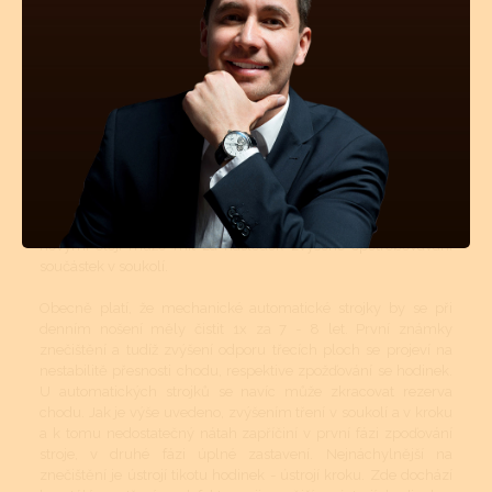
Mechanické a automatické hodinkové strojky musí být v
určitých intervalech čištěny. Tyto intervaly jsou přímo závislé
na tom, v jakém prostředí se hodinky nejčastěji nachází
(teplotní rozdíly, prašné místnosti atd.). Pokud jsou hodinky více
jak 50m vodotěsné, tyto vnější vlivy mají na znečištění strojku
podstatně menší vliv. Avšak stárnutí a vysychání oleje z ložisek
a styčných třecích ploch se nedá vyhnout. I když se dnes vyrábí
opravdu kvalitní oleje a mnohé prestižní značky si své stroje
mažou ještě dokonalejšími oleji než je standard, jsou to právě
oleje, které určují délku chodu hodinek, jejich přesnost a
komfort. Přetahování časového intervalu vyčištění a namazání
novými oleji může mít za následek zvýšené opotřebovávání
součástek v soukolí.
Obecně platí, že mechanické automatické strojky by se při
denním nošení měly čistit 1x za 7 - 8 let. První známky
znečištění a tudíž zvýšení odporu třecích ploch se projeví na
nestabilitě přesnosti chodu, respektive zpožďování se hodinek.
U automatických strojků se navíc může zkracovat rezerva
chodu. Jak je výše uvedeno, zvýšením tření v soukolí a v kroku
a k tomu nedostatečný nátah zapříčiní v první fázi zpoďování
stroje, v druhé fázi úplné zastavení. Nejnáchylnější na
znečištění je ústrojí tikotu hodinek - ústrojí kroku. Zde dochází