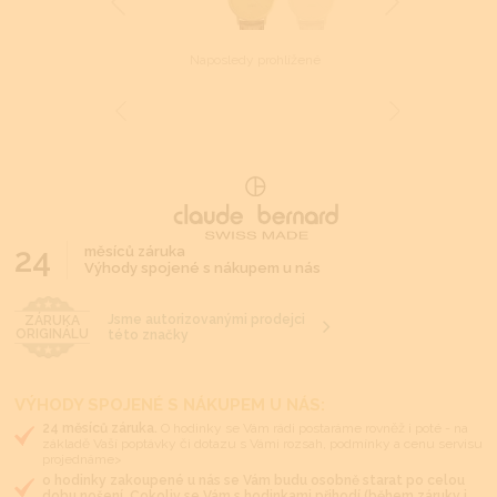
Naposledy prohlížené
24
měsíců záruka
Výhody spojené s nákupem u nás
Jsme autorizovanými prodejci
ZÁRUKA
ORIGINÁLU
této značky
VÝHODY SPOJENÉ S NÁKUPEM U NÁS:
24 měsíců záruka.
O hodinky se Vám rádi postaráme rovněž i poté - na
základě Vaší poptávky či dotazu s Vámi rozsah, podmínky a cenu servisu
projednáme>
o hodinky zakoupené u nás se Vám budu osobně starat po celou
dobu nošení. Cokoliv se Vám s hodinkami přihodí (během záruky i