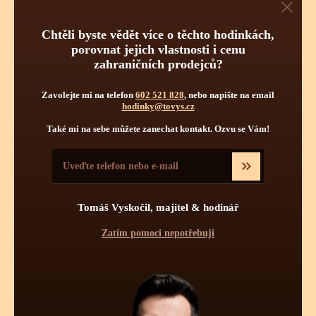
Obsluha hodinek
Počet kamenů
Chtěli byste vědět více o těchto hodinkách,
porovnat jejich vlastnosti i cenu
zahraničních prodejců?
Zavolejte mi na telefon
602 521 828
, nebo napište na email
hodinky@tovys.cz
Také mi na sebe můžete zanechat kontakt. Ozvu se Vám!
Pravidelnou údržbou hodinek je myšleno jednou za určitý čas
vyčištění strojku a namazání styčných ploch novými oleji.
Pravidelné čištění se více týká automatických a mechanických
Tomáš Vyskočil, majitel & hodinář
strojků jak strojků bateriových - quartzových. Quartzové strojky
mají podstatně menší soukolí s podstatně menšími tlaky a tudíž
Zatím pomoci nepotřebuji
zde celková pravidelná údržba není až tolik nutná. Mechanické
či automatické hodinky se doporučuje vyčistit, odmastit a
namazat novými oleji 1x za 7 - 8 let, krokové ústrojí a ložisko
rotoru (automat) pro udržení perfektní přesnosti stroje 1x za 4 -
5 let.