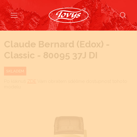
Claude Bernard (Edox) -
Classic - 80095 37J DI
SKLADEM
Po kliknutí
ZDE
Vám obratem sdělíme dostupnost tohoto
modelu