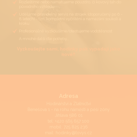
Rozleštíme nebo namatujeme pouzdro, či kovový tah do
původního vzhledu
Uděláme pravidelný servis na strojek (doporučený po 6 -
8 letech) - tzn. kompletní vyčištění a namazání soukolí a
kroku
Profesionálně vyzkoušíme/otestujeme vodotěsnost
A mnohé další dle potřeby…
Vyzkoušejte sami, hodinky pak vypadají jako
nové!!
Adresa
Hodinářství a Zlatnictví
Benešova 1 - na rohu náměstí a pěší zóny
Jihlava 586 01
tel:
+420 565 657 100
mobil:
725 825 236
mail:
hodinky@tovys.cz