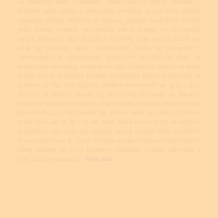
ke stálému tření v defakto nejjemnějším ústrojí hodinek -
krokové kolo, kotva a setrvačka. Mnohdy právě krok donutí
uživatele donést hodinky do opravy, protože soukolí by mohlo
ještě klidně několik let vydržet. Má-li strojek na vibrografu
výkyv setrvačky 180 stupňů a hodinky jdou, akorát pozdí, na
vině je špinavý krok. Vyčištěním kroku a případně i
samonátahu a namazáním správným množstvím oleje se
amplituda setrvačky zvedne na 295 stupňů a pokud se ještě
zvlášť vyčistí popudný kámen a vydlička kotvy, amplituda se
zvedne až na 307 stupňů (ideální maximum je 320 - 330
stupňů). A soukolí hlavní vč. perovníku zůstávají ve stávající
čistotě se stávajícím olejem, protože zde je kvalita čistoty a olejů
ještě dostačující na několik let. Zde je vidět, že pokud hodinky
pozdí dřív jak za 8 - 10 let, není zcela nutné čistit ve většině
případech celý stroj, ale postačí úplně vyčistit krok. Vyčištění
kroku vydrží cca. 4 - 5 let, dle typu strojku (Valjoux 7750 vydrží i
déle). Strojek se musí kopletně rozebrat, vyčistit, odmastit a
třecí plochy namazat....
(číst více)