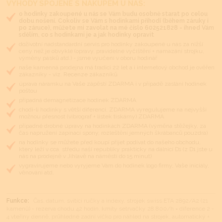
VÝHODY SPOJENÉ S NÁKUPEM U NÁS:
o hodinky zakoupené u nás se Vám budu osobně starat po celou
dobu nošení. Cokoliv se Vám s hodinkami přihodí (během záruky i
po záruce), můžete mi zavolat na mé číslo 602521828 - ihned Vám
sdělím, co s hodinkami je a jak hodinky opravit
doživotní nadstandardní servis pro hodinky zakoupené u nás za nižší
ceny než je obvyklé (opravy, pravidelné vyčištění + namazání strojku,
výměny pásků atd.) - jsme vyučeni v oboru hodinář
naše kamenná prodejna má tradici 22 let a i internetový obchod je ověřen
zákazníky - viz. Recenze zákazníků
úprava náramku na Vaše zápěstí ZDARMA i v případě zaslání hodinek
poštou
případná demagnetizace hodinek ZDARMA
chodí-li hodinky s větší diferencí, ZDARMA vyregulujeme na nejvyšší
možnou přesnost (vibrograf + lístek tiskárny) ZDARMA
případné drobné úpravy na hodinkách ZDARMA (výměna stěžejky, za
čas napružení zapínací spony, rozleštění jemných škrábanců pouzdra)
na hodinky se můžete před koupí přijet podívat do našeho obchodu,
který leží v cca. středu naší republiky prakticky na dálnici D1 (z D1 jste u
nás na prodejně v Jihlavě na náměstí do 15 minut)
vygravírujeme nebo vyryjeme Vám do hodinek logo firmy, Vaše iniciály,
věnování atd.
Funkce:
Čas, datum, svítící ručky a indexy, strojek swiss ETA 2892/A2 (21
kamenů) - rezerva chodu 42 hodin, kmity setrvačky 28.800/h = diference 2 -
4 vteřiny denně, průhledné zadní víčko pro náhled na strojek, automatický +