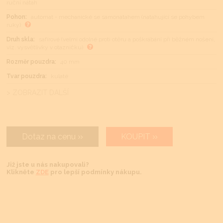
ruční nátah
Pohon:
automat - mechanické se samonátahem (natahující se pohybem
ruky)
Druh skla:
safírové (velmi odolné proti otěru a poškrábání při běžném nošení,
viz. vysvětlivky v otazníčku)
Rozměr pouzdra:
40 mm
Tvar pouzdra:
kulaté
> ZOBRAZIT DALŠÍ
Dotaz na cenu
KOUPIT
Již jste u nás nakupovali?
Klikněte
ZDE
pro lepší podmínky nákupu.