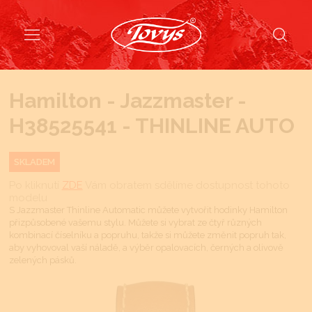
Hamilton - Jazzmaster -
H38525541 - THINLINE AUTO
SKLADEM
Po kliknutí
ZDE
Vám obratem sdělíme dostupnost tohoto
modelu
S Jazzmaster Thinline Automatic můžete vytvořit hodinky Hamilton
přizpůsobené vašemu stylu. Můžete si vybrat ze čtyř různých
kombinací číselníku a popruhu, takže si můžete změnit popruh tak,
aby vyhovoval vaší náladě, a výběr opalovacích, černých a olivově
zelených pásků.