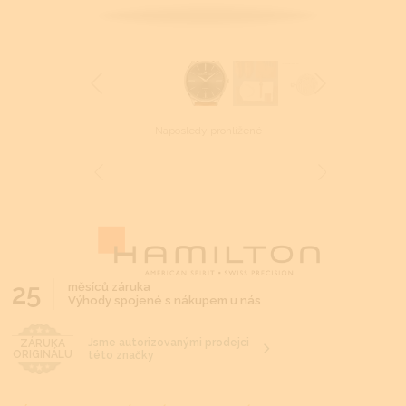
Naposledy prohlížené
25
měsíců záruka
Výhody spojené s nákupem u nás
Jsme autorizovanými prodejci
ZÁRUKA
ORIGINÁLU
této značky