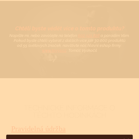
Chtěli byste vědět více o tomto produktu?
Napište mi, nebo zavolejte na telefon
602 521 828
a poradím Vám.
Pokud byste chtěli vybírat z dalších více jak 30 000 produktů
od 55 světových značek, navštivte náš hlavní eshop firmy:
www.tovys.cz
. Tomáš Vyskočil
TECHNICKÉ INFORMACE O
TĚCHTO HODINKÁCH
Pravidelná údržba