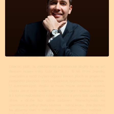
určitých intervalech čištěny. Tyto intervaly jsou přímo závislé
na tom, v jakém prostředí se hodinky nejčastěji nachází
(teplotní rozdíly, prašné místnosti atd.). Pokud jsou hodinky více
jak 50m vodotěsné, tyto vnější vlivy mají na znečištění strojku
podstatně menší vliv. Avšak stárnutí a vysychání oleje z ložisek
a styčných třecích ploch se nedá vyhnout. I když se dnes vyrábí
opravdu kvalitní oleje a mnohé prestižní značky si své stroje
mažou ještě dokonalejšími oleji než je standard, jsou to právě
oleje, které určují délku chodu hodinek, jejich přesnost a
komfort. Přetahování časového intervalu vyčištění a namazání
novými oleji může mít za následek zvýšené opotřebovávání
součástek v soukolí.
Obecně platí, že mechanické automatické strojky by se při
denním nošení měly čistit 1x za 7 - 8 let. První známky
znečištění a tudíž zvýšení odporu třecích ploch se projeví na
nestabilitě přesnosti chodu, respektive zpožďování se hodinek.
U automatických strojků se navíc může zkracovat rezerva
chodu. Jak je výše uvedeno, zvýšením tření v soukolí a v kroku
a k tomu nedostatečný nátah zapříčiní v první fázi zpoďování
stroje, v druhé fázi úplné zastavení. Nejnáchylnější na
znečištění je ústrojí tikotu hodinek - ústrojí kroku. Zde dochází
ke stálému tření v defakto nejjemnějším ústrojí hodinek -