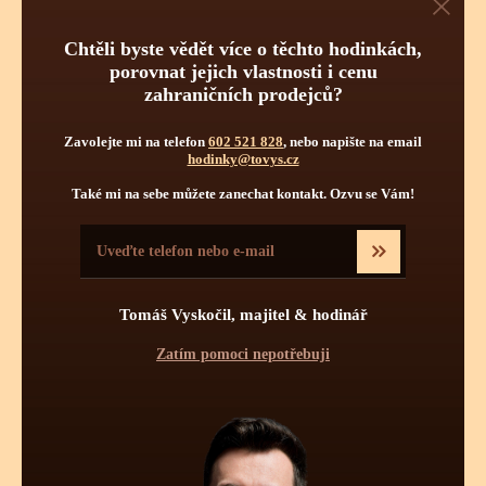
Obsluha hodinek
Počet kamenů
Chtěli byste vědět více o těchto hodinkách,
porovnat jejich vlastnosti i cenu
zahraničních prodejců?
Zavolejte mi na telefon
602 521 828
, nebo napište na email
hodinky@tovys.cz
Také mi na sebe můžete zanechat kontakt. Ozvu se Vám!
Pravidelnou údržbou hodinek je myšleno jednou za určitý čas
vyčištění strojku a namazání styčných ploch novými oleji.
Pravidelné čištění se více týká automatických a mechanických
Tomáš Vyskočil, majitel & hodinář
strojků jak strojků bateriových - quartzových. Quartzové strojky
mají podstatně menší soukolí s podstatně menšími tlaky a tudíž
Zatím pomoci nepotřebuji
zde celková pravidelná údržba není až tolik nutná. Mechanické
či automatické hodinky se doporučuje vyčistit, odmastit a
namazat novými oleji 1x za 7 - 8 let, krokové ústrojí a ložisko
rotoru (automat) pro udržení perfektní přesnosti stroje 1x za 4 -
5 let.
Mechanické a automatické hodinkové strojky musí být v