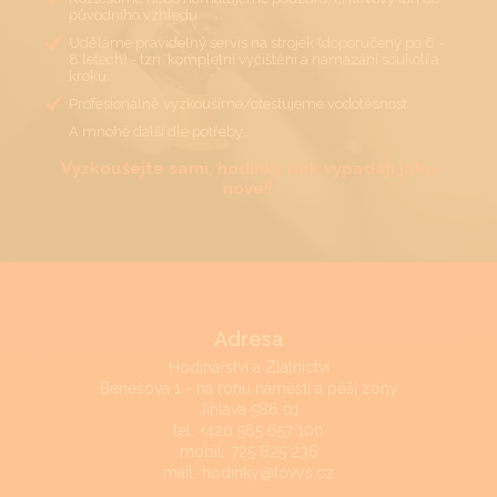
původního vzhledu
Uděláme pravidelný servis na strojek (doporučený po 6 -
8 letech) - tzn. kompletní vyčištění a namazání soukolí a
kroku
Profesionálně vyzkoušíme/otestujeme vodotěsnost
A mnohé další dle potřeby…
Vyzkoušejte sami, hodinky pak vypadají jako
nové!!
Adresa
Hodinářství a Zlatnictví
Benešova 1 - na rohu náměstí a pěší zóny
Jihlava 586 01
tel:
+420 565 657 100
mobil:
725 825 236
mail:
hodinky@tovys.cz