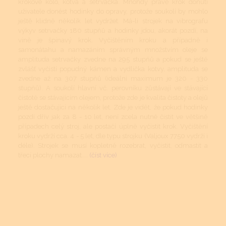
krokové kolo, kotva a setrvačka. Mnohdy právě krok donutí
uživatele donést hodinky do opravy, protože soukolí by mohlo
ještě klidně několik let vydržet. Má-li strojek na vibrografu
výkyv setrvačky 180 stupňů a hodinky jdou, akorát pozdí, na
vině je špinavý krok. Vyčištěním kroku a případně i
samonátahu a namazáním správným množstvím oleje se
amplituda setrvačky zvedne na 295 stupňů a pokud se ještě
zvlášť vyčistí popudný kámen a vydlička kotvy, amplituda se
zvedne až na 307 stupňů (ideální maximum je 320 - 330
stupňů). A soukolí hlavní vč. perovníku zůstávají ve stávající
čistotě se stávajícím olejem, protože zde je kvalita čistoty a olejů
ještě dostačující na několik let. Zde je vidět, že pokud hodinky
pozdí dřív jak za 8 - 10 let, není zcela nutné čistit ve většině
případech celý stroj, ale postačí úplně vyčistit krok. Vyčištění
kroku vydrží cca. 4 - 5 let, dle typu strojku (Valjoux 7750 vydrží i
déle). Strojek se musí kopletně rozebrat, vyčistit, odmastit a
třecí plochy namazat....
(číst více)