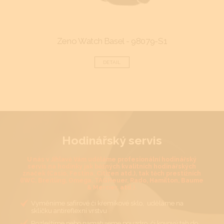
Zeno Watch Basel - 98079-S1
DETAIL
Hodinářský servis
U nás v Jihlavě Vám uděláme profesionální hodinářský
servis na hodinky jak běžných kvalitních hodinářských
značek (Casio, Festina, Citizen atd.), tak těch prestižních
(IWC, Breitling, Omega, TAGHeuer, Rado, Hamilton, Baume
& Mercier, atd.).
Vyměníme safírové či křemíkové sklo, uděláme na
sklíčku antireflexní vrstvu
Rozleštíme nebo namatujeme pouzdro, či kovový tah do