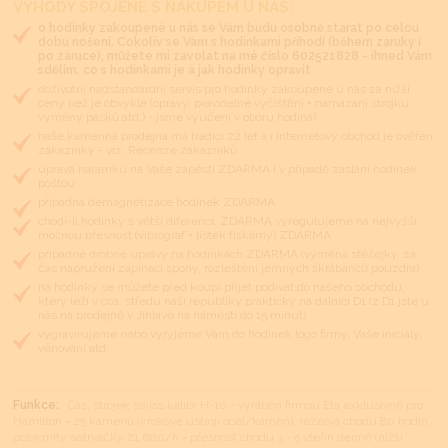
VÝHODY SPOJENÉ S NÁKUPEM U NÁS:
o hodinky zakoupené u nás se Vám budu osobně starat po celou
dobu nošení. Cokoliv se Vám s hodinkami přihodí (během záruky i
po záruce), můžete mi zavolat na mé číslo 602521828 - ihned Vám
sdělím, co s hodinkami je a jak hodinky opravit
doživotní nadstandardní servis pro hodinky zakoupené u nás za nižší
ceny než je obvyklé (opravy, pravidelné vyčištění + namazání strojku,
výměny pásků atd.) - jsme vyučeni v oboru hodinář
naše kamenná prodejna má tradici 22 let a i internetový obchod je ověřen
zákazníky - viz. Recenze zákazníků
úprava náramku na Vaše zápěstí ZDARMA i v případě zaslání hodinek
poštou
případná demagnetizace hodinek ZDARMA
chodí-li hodinky s větší diferencí, ZDARMA vyregulujeme na nejvyšší
možnou přesnost (vibrograf + lístek tiskárny) ZDARMA
případné drobné úpravy na hodinkách ZDARMA (výměna stěžejky, za
čas napružení zapínací spony, rozleštění jemných škrábanců pouzdra)
na hodinky se můžete před koupí přijet podívat do našeho obchodu,
který leží v cca. středu naší republiky prakticky na dálnici D1 (z D1 jste u
nás na prodejně v Jihlavě na náměstí do 15 minut)
vygravírujeme nebo vyryjeme Vám do hodinek logo firmy, Vaše iniciály,
věnování atd.
Funkce:
Čas, strojek swiss kalibr H-10 - vyráběn firmou Eta exklusivně pro
Hamilton = 25 kamenů (krokové ústrojí ocel/kámen), rezerva chodu 80 hodin,
polokmity setrvačky 21.600/h = přesnost chodu 3 - 5 vteřin denně (nižší