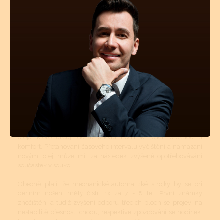
či automatické hodinky se doporučuje vyčistit, odmastit a
namazat novými oleji 1x za 7 - 8 let, krokové ústrojí a ložisko
rotoru (automat) pro udržení perfektní přesnosti stroje 1x za 4 -
5 let.
Mechanické a automatické hodinkové strojky musí být v
určitých intervalech čištěny. Tyto intervaly jsou přímo závislé
na tom, v jakém prostředí se hodinky nejčastěji nachází
(teplotní rozdíly, prašné místnosti atd.). Pokud jsou hodinky více
jak 50m vodotěsné, tyto vnější vlivy mají na znečištění strojku
podstatně menší vliv. Avšak stárnutí a vysychání oleje z ložisek
a styčných třecích ploch se nedá vyhnout. I když se dnes vyrábí
opravdu kvalitní oleje a mnohé prestižní značky si své stroje
mažou ještě dokonalejšími oleji než je standard, jsou to právě
oleje, které určují délku chodu hodinek, jejich přesnost a
komfort. Přetahování časového intervalu vyčištění a namazání
novými oleji může mít za následek zvýšené opotřebovávání
součástek v soukolí.
Obecně platí, že mechanické automatické strojky by se při
denním nošení měly čistit 1x za 7 - 8 let. První známky
znečištění a tudíž zvýšení odporu třecích ploch se projeví na
nestabilitě přesnosti chodu, respektive zpožďování se hodinek.