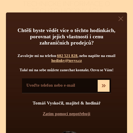
TECHNICKÉ INFORMACE O
TĚCHTO HODINKÁCH
Pravidelná údržba
Chtěli byste vědět více o těchto hodinkách,
Obsluha hodinek
Počet kamenů
porovnat jejich vlastnosti i cenu
zahraničních prodejců?
Zavolejte mi na telefon
602 521 828
, nebo napište na email
hodinky@tovys.cz
Také mi na sebe můžete zanechat kontakt. Ozvu se Vám!
Tomáš Vyskočil, majitel & hodinář
Pravidelnou údržbou hodinek je myšleno jednou za určitý čas
vyčištění strojku a namazání styčných ploch novými oleji.
Zatím pomoci nepotřebuji
Pravidelné čištění se více týká automatických a mechanických
strojků jak strojků bateriových - quartzových. Quartzové strojky
mají podstatně menší soukolí s podstatně menšími tlaky a tudíž
zde celková pravidelná údržba není až tolik nutná. Mechanické