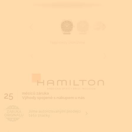
Naposledy prohlížené
25
měsíců záruka
Výhody spojené s nákupem u nás
Jsme autorizovanými prodejci
ZÁRUKA
ORIGINÁLU
této značky