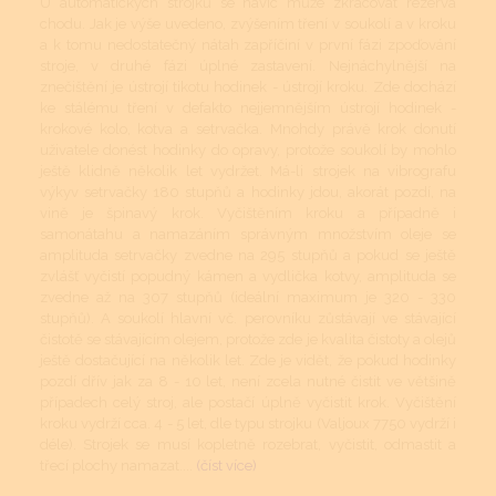
U automatických strojků se navíc může zkracovat rezerva
chodu. Jak je výše uvedeno, zvýšením tření v soukolí a v kroku
a k tomu nedostatečný nátah zapříčiní v první fázi zpoďování
stroje, v druhé fázi úplné zastavení. Nejnáchylnější na
znečištění je ústrojí tikotu hodinek - ústrojí kroku. Zde dochází
ke stálému tření v defakto nejjemnějším ústrojí hodinek -
krokové kolo, kotva a setrvačka. Mnohdy právě krok donutí
uživatele donést hodinky do opravy, protože soukolí by mohlo
ještě klidně několik let vydržet. Má-li strojek na vibrografu
výkyv setrvačky 180 stupňů a hodinky jdou, akorát pozdí, na
vině je špinavý krok. Vyčištěním kroku a případně i
samonátahu a namazáním správným množstvím oleje se
amplituda setrvačky zvedne na 295 stupňů a pokud se ještě
zvlášť vyčistí popudný kámen a vydlička kotvy, amplituda se
zvedne až na 307 stupňů (ideální maximum je 320 - 330
stupňů). A soukolí hlavní vč. perovníku zůstávají ve stávající
čistotě se stávajícím olejem, protože zde je kvalita čistoty a olejů
ještě dostačující na několik let. Zde je vidět, že pokud hodinky
pozdí dřív jak za 8 - 10 let, není zcela nutné čistit ve většině
případech celý stroj, ale postačí úplně vyčistit krok. Vyčištění
kroku vydrží cca. 4 - 5 let, dle typu strojku (Valjoux 7750 vydrží i
déle). Strojek se musí kopletně rozebrat, vyčistit, odmastit a
třecí plochy namazat....
(číst více)