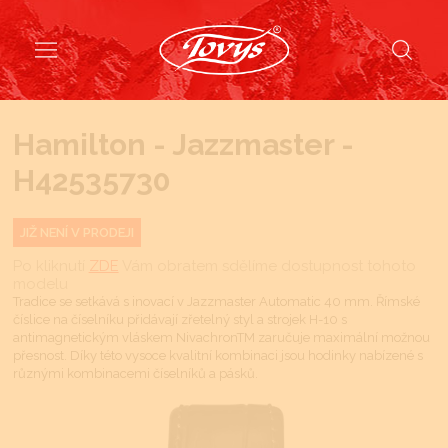
Hamilton - Jazzmaster -
H42535730
JIŽ NENÍ V PRODEJI
Po kliknutí
ZDE
Vám obratem sdělíme dostupnost tohoto
modelu
Tradice se setkává s inovací v Jazzmaster Automatic 40 mm. Římské
číslice na číselníku přidávají zřetelný styl a strojek H-10 s
antimagnetickým vláskem NivachronTM zaručuje maximální možnou
přesnost. Díky této vysoce kvalitní kombinaci jsou hodinky nabízené s
různými kombinacemi číselníků a pásků.