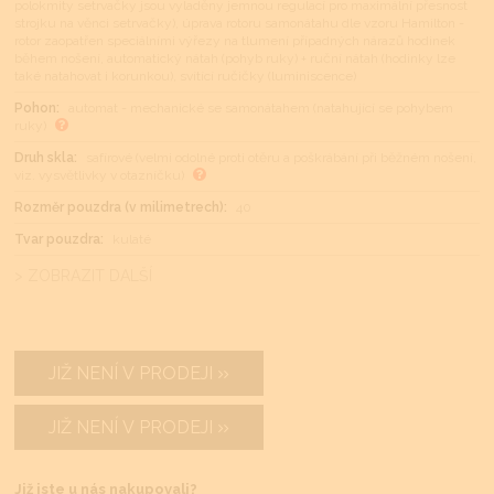
polokmity setrvačky jsou vyladěny jemnou regulací pro maximální přesnost
strojku na věnci setrvačky), úprava rotoru samonátahu dle vzoru Hamilton -
rotor zaopatřen speciálními výřezy na tlumení případných nárazů hodinek
během nošení, automatický nátah (pohyb ruky) + ruční nátah (hodinky lze
také natahovat i korunkou), svítící ručičky (luminiscence)
Pohon:
automat - mechanické se samonátahem (natahující se pohybem
ruky)
Druh skla:
safírové (velmi odolné proti otěru a poškrábání při běžném nošení,
viz. vysvětlivky v otazníčku)
Rozměr pouzdra (v milimetrech):
40
Tvar pouzdra:
kulaté
> ZOBRAZIT DALŠÍ
JIŽ NENÍ V PRODEJI
JIŽ NENÍ V PRODEJI
Již jste u nás nakupovali?