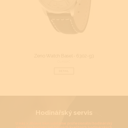
Zeno Watch Basel - 6302-g3
CLASSIC
DETAIL
Hodinářský servis
U nás v Jihlavě Vám uděláme profesionální hodinářský
servis na hodinky jak běžných kvalitních hodinářských