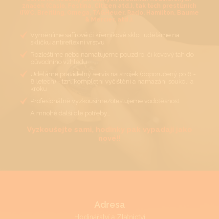
značek (Casio, Festina, Citizen atd.), tak těch prestižních
(IWC, Breitling, Omega, TAGHeuer, Rado, Hamilton, Baume
& Mercier, atd.).
Vyměníme safírové či křemíkové sklo, uděláme na
sklíčku antireflexní vrstvu
Rozleštíme nebo namatujeme pouzdro, či kovový tah do
původního vzhledu
Uděláme pravidelný servis na strojek (doporučený po 6 -
8 letech) - tzn. kompletní vyčištění a namazání soukolí a
kroku
Profesionálně vyzkoušíme/otestujeme vodotěsnost
A mnohé další dle potřeby…
Vyzkoušejte sami, hodinky pak vypadají jako
nové!!
Adresa
Hodinářství a Zlatnictví