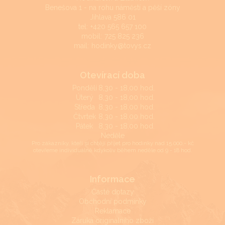
Benešova 1 - na rohu náměstí a pěší zóny
Jihlava 586 01
tel:
+420 565 657 100
mobil:
725 825 236
mail:
hodinky@tovys.cz
Otevírací doba
Pondělí
8,30 - 18,00 hod.
Úterý
8,30 - 18,00 hod.
Středa
8,30 - 18,00 hod.
Čtvrtek
8,30 - 18,00 hod.
Pátek
8,30 - 18,00 hod.
Neděle
Pro zákazníky, kteří si chtějí přijet pro hodinky nad 15.000,- kč
otevřeme individuálně kdykoliv během neděle od 9 - 18 hod.
Informace
Časté dotazy
Obchodní podmínky
Reklamace
Záruka originálního zboží