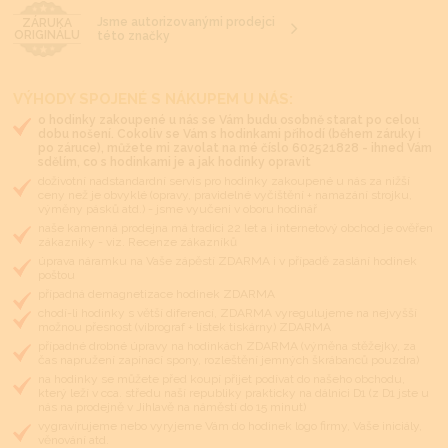
Jsme autorizovanými prodejci
ZÁRUKA
ORIGINÁLU
této značky
VÝHODY SPOJENÉ S NÁKUPEM U NÁS:
o hodinky zakoupené u nás se Vám budu osobně starat po celou
dobu nošení. Cokoliv se Vám s hodinkami přihodí (během záruky i
po záruce), můžete mi zavolat na mé číslo 602521828 - ihned Vám
sdělím, co s hodinkami je a jak hodinky opravit
doživotní nadstandardní servis pro hodinky zakoupené u nás za nižší
ceny než je obvyklé (opravy, pravidelné vyčištění + namazání strojku,
výměny pásků atd.) - jsme vyučeni v oboru hodinář
naše kamenná prodejna má tradici 22 let a i internetový obchod je ověřen
zákazníky - viz. Recenze zákazníků
úprava náramku na Vaše zápěstí ZDARMA i v případě zaslání hodinek
poštou
případná demagnetizace hodinek ZDARMA
chodí-li hodinky s větší diferencí, ZDARMA vyregulujeme na nejvyšší
možnou přesnost (vibrograf + lístek tiskárny) ZDARMA
případné drobné úpravy na hodinkách ZDARMA (výměna stěžejky, za
čas napružení zapínací spony, rozleštění jemných škrábanců pouzdra)
na hodinky se můžete před koupí přijet podívat do našeho obchodu,
který leží v cca. středu naší republiky prakticky na dálnici D1 (z D1 jste u
nás na prodejně v Jihlavě na náměstí do 15 minut)
vygravírujeme nebo vyryjeme Vám do hodinek logo firmy, Vaše iniciály,
věnování atd.