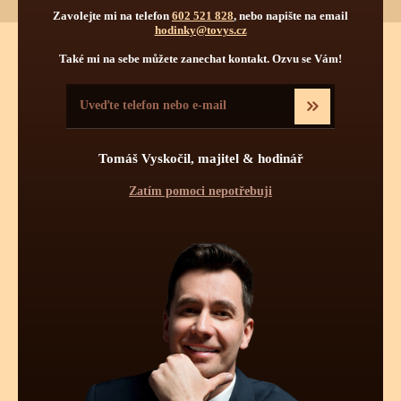
Zavolejte mi na telefon
602 521 828
, nebo napište na email
hodinky@tovys.cz
Také mi na sebe můžete zanechat kontakt. Ozvu se Vám!
TECHNICKÉ INFORMACE O
TĚCHTO HODINKÁCH
Tomáš Vyskočil, majitel & hodinář
Pravidelná údržba
Zatím pomoci nepotřebuji
Obsluha hodinek
Počet kamenů