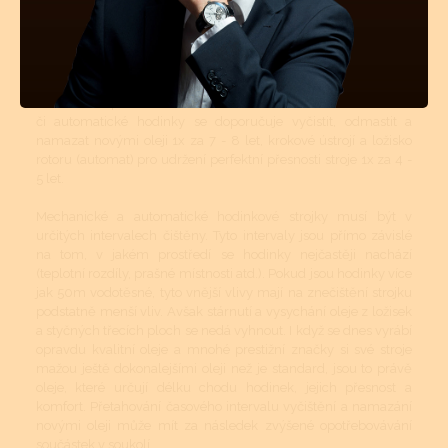
Pravidelnou údržbou hodinek je myšleno jednou za určitý čas
vyčištění strojku a namazání styčných ploch novými oleji.
Pravidelné čištění se více týká automatických a mechanických
strojků jak strojků bateriových - quartzových. Quartzové strojky
mají podstatně menší soukolí s podstatně menšími tlaky a tudíž
zde celková pravidelná údržba není až tolik nutná. Mechanické
či automatické hodinky se doporučuje vyčistit, odmastit a
namazat novými oleji 1x za 7 - 8 let, krokové ústrojí a ložisko
rotoru (automat) pro udržení perfektní přesnosti stroje 1x za 4 -
5 let.
Mechanické a automatické hodinkové strojky musí být v
určitých intervalech čištěny. Tyto intervaly jsou přímo závislé
na tom, v jakém prostředí se hodinky nejčastěji nachází
(teplotní rozdíly, prašné místnosti atd.). Pokud jsou hodinky více
jak 50m vodotěsné, tyto vnější vlivy mají na znečištění strojku
podstatně menší vliv. Avšak stárnutí a vysychání oleje z ložisek
a styčných třecích ploch se nedá vyhnout. I když se dnes vyrábí
opravdu kvalitní oleje a mnohé prestižní značky si své stroje
mažou ještě dokonalejšími oleji než je standard, jsou to právě
oleje, které určují délku chodu hodinek, jejich přesnost a
komfort. Přetahování časového intervalu vyčištění a namazání
novými oleji může mít za následek zvýšené opotřebovávání
součástek v soukolí.