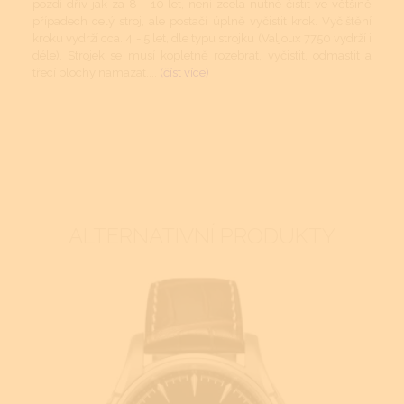
pozdí dřív jak za 8 - 10 let, není zcela nutné čistit ve většině
případech celý stroj, ale postačí úplně vyčistit krok. Vyčištění
kroku vydrží cca. 4 - 5 let, dle typu strojku (Valjoux 7750 vydrží i
déle). Strojek se musí kopletně rozebrat, vyčistit, odmastit a
třecí plochy namazat....
(číst více)
ALTERNATIVNÍ PRODUKTY