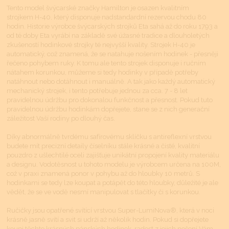
Tento model švýcarské značky Hamilton je osazen kvalitním
strojkem H-40, který disponuje nadstandardní rezervou chodu 80
hodin. Historie výrobce švýcarských strojků Eta sahá až do roku 1793 a
od té doby Eta vyrábí na základě své úžasné tradice a dlouholetých
zkušeností hodinkové strojky té nejvyšší kvality. Strojek H-40 je
automatický, což znamená, že se natahuje nošením hodinek - přesněji
řečeno pohybem ruky. K tomu ale tento strojek disponuje i ručním
nátahem korunkou, můžeme si tedy hodinky v případě potřeby
natáhnout nebo dotáhnout i manuálně. A tak jako každý automatický
mechanický strojek, i tento potřebuje jednou za cca. 7 - 8 let
pravidelnou údržbu pro dokonalou funkčnost a přesnost. Pokud tuto
pravidelnou údržbu hodinkám dopřejete, stane se z nich generační
záležitost Vaší rodiny po dlouhý čas.
Díky abnormálně tvrdému safírovému sklíčku s antireflexní vrstvou
budete mít precizní detaily číselníku stále krásné a čisté, kvalitní
pouzdro z ušlechtilé oceli zajišťuje unikátní propojení kvality materiálu
a designu. Vodotěsnost u tohoto modelu je výrobcem určena na 100M,
což v praxi znamená ponor v pohybu až do hloubky 10 metrů. S
hodinkami se tedy lze koupat a potápět do této hloubky, důležité je ale
vědět, že se ve vodě nesmí manipulovat s tlačítky či s korunkou.
Ručičky jsou opatřené svítící vrstvou Super-LumiNova®, která v noci
krásně jasně svítí a svit si udrží až několik hodin. Pokud si dopřejete
koupi těchto krásných pánských hodinek, radost z jejich nošení Vám