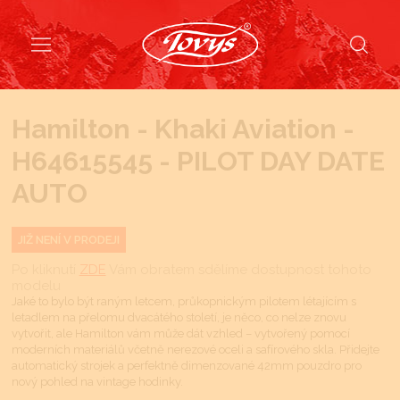
Hamilton - Khaki Aviation -
H64615545 - PILOT DAY DATE
AUTO
JIŽ NENÍ V PRODEJI
Po kliknutí
ZDE
Vám obratem sdělíme dostupnost tohoto
modelu
Jaké to bylo být raným letcem, průkopnickým pilotem létajícím s
letadlem na přelomu dvacátého století, je něco, co nelze znovu
vytvořit, ale Hamilton vám může dát vzhled – vytvořený pomocí
moderních materiálů včetně nerezové oceli a safírového skla. Přidejte
automatický strojek a perfektně dimenzované 42mm pouzdro pro
nový pohled na vintage hodinky.