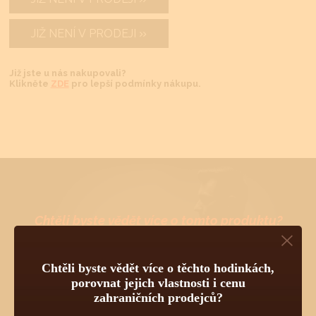
JIŽ NENÍ V PRODEJI
Již jste u nás nakupovali?
Klikněte
ZDE
pro lepší podmínky nákupu.
Chtěli byste vědět více o tomto produktu?
Napište mi, nebo zavolejte na telefon
602 521 828
a poradím Vám.
Pokud byste chtěli vybírat z dalších více jak 30 000 produktů
od 55 světových značek, navštivte náš hlavní eshop firmy:
Chtěli byste vědět více o těchto hodinkách,
www.tovys.cz
. Tomáš Vyskočil
porovnat jejich vlastnosti i cenu
zahraničních prodejců?