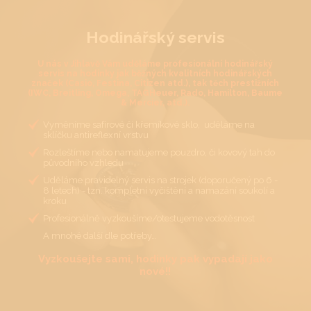
Hodinářský servis
U nás v Jihlavě Vám uděláme profesionální hodinářský
servis na hodinky jak běžných kvalitních hodinářských
značek (Casio, Festina, Citizen atd.), tak těch prestižních
(IWC, Breitling, Omega, TAGHeuer, Rado, Hamilton, Baume
& Mercier, atd.).
Vyměníme safírové či křemíkové sklo, uděláme na
sklíčku antireflexní vrstvu
Rozleštíme nebo namatujeme pouzdro, či kovový tah do
původního vzhledu
Uděláme pravidelný servis na strojek (doporučený po 6 -
8 letech) - tzn. kompletní vyčištění a namazání soukolí a
kroku
Profesionálně vyzkoušíme/otestujeme vodotěsnost
A mnohé další dle potřeby…
Vyzkoušejte sami, hodinky pak vypadají jako
nové!!