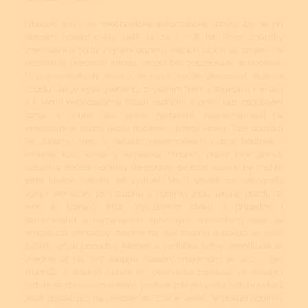
Obecně platí, že mechanické automatické strojky by se při
denním nošení měly čistit 1x za 7 - 8 let. První známky
znečištění a tudíž zvýšení odporu třecích ploch se projeví na
nestabilitě přesnosti chodu, respektive zpožďování se hodinek.
U automatických strojků se navíc může zkracovat rezerva
chodu. Jak je výše uvedeno, zvýšením tření v soukolí a v kroku
a k tomu nedostatečný nátah zapříčiní v první fázi zpoďování
stroje, v druhé fázi úplné zastavení. Nejnáchylnější na
znečištění je ústrojí tikotu hodinek - ústrojí kroku. Zde dochází
ke stálému tření v defakto nejjemnějším ústrojí hodinek -
krokové kolo, kotva a setrvačka. Mnohdy právě krok donutí
uživatele donést hodinky do opravy, protože soukolí by mohlo
ještě klidně několik let vydržet. Má-li strojek na vibrografu
výkyv setrvačky 180 stupňů a hodinky jdou, akorát pozdí, na
vině je špinavý krok. Vyčištěním kroku a případně i
samonátahu a namazáním správným množstvím oleje se
amplituda setrvačky zvedne na 295 stupňů a pokud se ještě
zvlášť vyčistí popudný kámen a vydlička kotvy, amplituda se
zvedne až na 307 stupňů (ideální maximum je 320 - 330
stupňů). A soukolí hlavní vč. perovníku zůstávají ve stávající
čistotě se stávajícím olejem, protože zde je kvalita čistoty a olejů
ještě dostačující na několik let. Zde je vidět, že pokud hodinky