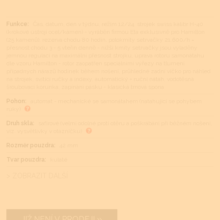
Funkce:
Čas, datum, den v týdnu, režim 12/24, strojek swiss kalibr H-40
(krokové ústrojí ocel/kámen) - vyráběn firmou Eta exklusivně pro Hamilton
(25 kamenů), rezerva chodu 80 hodin, polokmity setrvačky 21.600/h =
přesnost chodu 3 - 5 vteřin denně - nižší kmity setrvačky jsou vyladěny
jemnou regulací na maximální přesnost strojku, úprava rotoru samonátahu
dle vzoru Hamilton - rotor zaopatřen speciálními výřezy na tlumení
případných nárazů hodinek během nošení, průhledné zadní víčko pro náhled
na strojek, svítící ručky a indexy, automatický + ruční nátah, vodotěsná
šroubovací korunka, zapínání pásku - klasická trnová spona
Pohon:
automat - mechanické se samonátahem (natahující se pohybem
ruky)
Druh skla:
safírové (velmi odolné proti otěru a poškrábání při běžném nošení,
viz. vysvětlivky v otazníčku)
Rozměr pouzdra:
42 mm
Tvar pouzdra:
kulaté
> ZOBRAZIT DALŠÍ
JIŽ NENÍ V PRODEJI