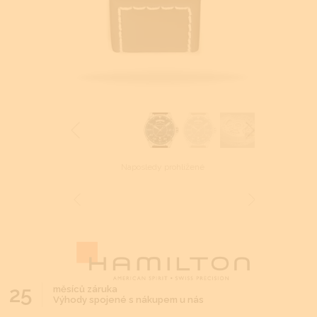
Naposledy prohlížené
25
měsíců záruka
Výhody spojené s nákupem u nás