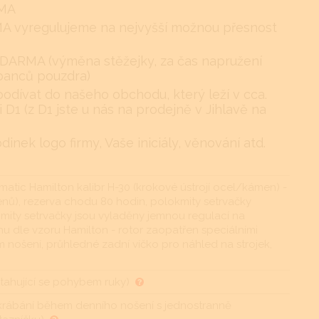
RMA
RMA vyregulujeme na nejvyšší možnou přesnost
DARMA (výměna stěžejky, za čas napružení
ábanců pouzdra)
podívat do našeho obchodu, který leží v cca.
i D1 (z D1 jste u nás na prodejně v Jihlavě na
nek logo firmy, Vaše iniciály, věnování atd.
matic Hamilton kalibr H-30 (krokové ústrojí ocel/kámen) -
enů), rezerva chodu 80 hodin, polokmity setrvačky
 kmity setrvačky jsou vyladěny jemnou regulací na
u dle vzoru Hamilton - rotor zaopatřen speciálními
nošení, průhledné zadní víčko pro náhled na strojek,
ahující se pohybem ruky)
oškrábání během denního nošení s jednostranně