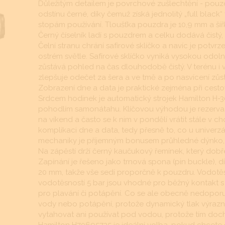
Důležitým detailem je povrchové zušlechtění - pou
odstínu černé, díky čemuž získá jednolitý „full blac
stopám používání. Tloušťka pouzdra je 10,9 mm a ší
Černý číselník ladí s pouzdrem a celku dodává čistý,
Čelní stranu chrání safírové sklíčko a navíc je potvrze
ostrém světle. Safírové sklíčko vyniká vysokou odoln
zůstává pohled na čas dlouhodobě čistý. V terénu i
zlepšuje odečet za šera a ve tmě a po nasvícení zů
Zobrazení dne a data je praktické zejména při cesto
Srdcem hodinek je automatický strojek Hamilton H-
pohodlím samonátahu. Klíčovou výhodou je rezerva 
na víkend a často se k nim v pondělí vrátit stále v c
komplikaci dne a data, tedy přesně to, co u univerz
mechaniky je příjemným bonusem průhledné dýnko, k
Na zápěstí drží černý kaučukový řemínek, který dobře
Zapínání je řešeno jako trnová spona (pin buckle), dí
20 mm, takže vše sedí proporčně k pouzdru. Vodotěs
vodotěsností 5 bar jsou vhodné pro běžný kontakt 
pro plavání či potápění. Co se ale obecně nedoporu
vody nebo potápění, protože dynamický tlak výrazně
vytahovat ani používat pod vodou, protože tím doch