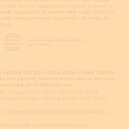
černé automatické hodinky s field DNA, které vypadají
o košili. Díky PVD úpravě působí moderně a zároveň si
® zvyšuje jistotu při cestách večer, v autě i při práci v
 jeden univerzální model „na všechno“ - do města, na
čnost.
Jsme autorizovanými prodejci
ZÁRUKA
ORIGINÁLU
této značky
 osobně starat po celou dobu nošení. Cokoliv
y i po záruce), můžete mi zavolat na mé číslo
kami je a jak hodinky opravit
nky zakoupené u nás za nižší ceny než je
namazání strojku, výměny pásků atd.) - jsme
 a i internetový obchod je ověřen zákazníky -
i v případě zaslání hodinek poštou