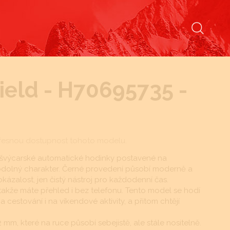
ield - H70695735 -
řesnou dostupnost tohoto modelu.
 švýcarské automatické hodinky postavené na
a odolný charakter. Černé provedení působí moderně a
ázalost, jen čistý nástroj pro každodenní čas.
takže máte přehled i bez telefonu. Tento model se hodí
a cestování i na víkendové aktivity, a přitom chtějí
m, které na ruce působí sebejistě, ale stále nositelně.