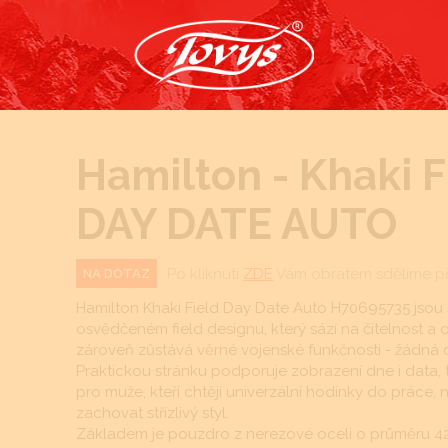
Hamilton - Khaki F
DAY DATE AUTO
Po kliknutí
ZDE
Vám obratem sdělíme p
NA DOTAZ
Hamilton Khaki Field Day Date Auto H70695735 jsou
osvědčeném field designu, který sází na čitelnost 
zároveň zůstává věrné vojenské funkčnosti - žádná ok
Praktickou stránku podporuje zobrazení dne i data, 
pro muže, kteří chtějí univerzální hodinky do práce, n
zachovat střízlivý styl.
Základem je pouzdro z nerezové oceli o průměru 42 m