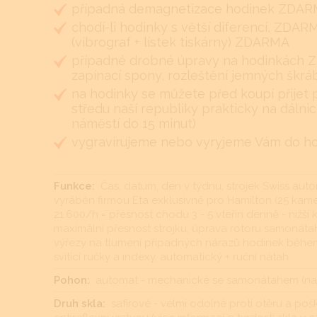
případná demagnetizace hodinek ZDA
chodí-li hodinky s větší diferencí, ZDA
(vibrograf + lístek tiskárny) ZDARMA
případné drobné úpravy na hodinkách Z
zapínací spony, rozleštění jemných škr
na hodinky se můžete před koupí přijet 
středu naší republiky prakticky na dálnic
náměstí do 15 minut)
vygravírujeme nebo vyryjeme Vám do hodi
Funkce:
Čas, datum, den v týdnu, strojek Swiss auto
vyráběn firmou Eta exklusivně pro Hamilton (25 kam
21.600/h = přesnost chodu 3 - 5 vteřin denně - nižší
maximální přesnost strojku, úprava rotoru samonátah
výřezy na tlumení případných nárazů hodinek během 
svítící ručky a indexy, automatický + ruční nátah
Pohon:
automat - mechanické se samonátahem (nat
Druh skla:
safírové - velmi odolné proti otěru a p