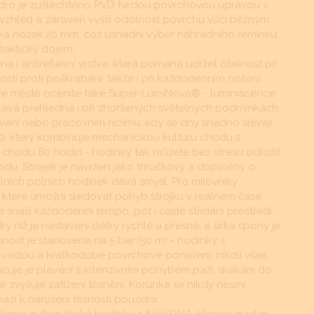
zdro je zušlechtěno PVD tvrdou povrchovou úpravou v
k“ vzhled a zároveň vyšší odolnost povrchu vůči běžným
řka nožek 20 mm, což usnadní výběr náhradního řemínku.
 taktický dojem.
na i antireflexní vrstva, která pomáhá udržet čitelnost při
ostí proti poškrábání, takže i při každodenním nošení
 ve městě oceníte také Super-LumiNova® - luminiscence
stává přehledná i při zhoršených světelných podmínkách.
vání nebo pracovním režimu, kdy se dny snadno slévají.
30, který kombinuje mechanickou kulturu chodu s
chodu 80 hodin - hodinky tak můžete bez stresu odložit
hodu. Strojek je navržen jako tříručkový a doplněný o
álních polních hodinek dává smysl. Pro milovníky
teré umožní sledovat pohyb strojku v reálném čase.
 snáší každodenní tempo, pot i časté střídání prostředí.
ky níž je nastavení délky rychlé a přesné, a šířka spony je
nost je stanovena na 5 bar (50 m) - hodinky s
s vodou a krátkodobé povrchové ponoření, nikoli však
čuje je plavání s intenzivním pohybem paží, skákání do
 zvyšuje zatížení těsnění. Korunka se nikdy nesmí
ází k narušení těsnosti pouzdra.