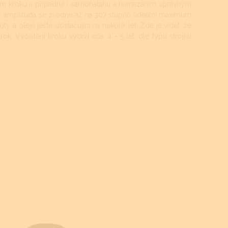
štěním kroku a případně i samonátahu a namazáním správným
y, amplituda se zvedne až na 307 stupňů (ideální maximum
oty a olejů ještě dostačující na několik let. Zde je vidět, že
rok. Vyčištění kroku vydrží cca. 4 - 5 let, dle typu strojku