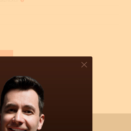
otazníčku)