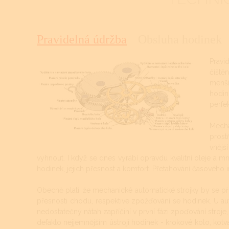
Pravidelná údržba
Obsluha hodinek
Pravi
čiště
menší
hodin
perfek
Mecha
prost
vnější
vyhnout. I když se dnes vyrábí opravdu kvalitní oleje a mn
hodinek, jejich přesnost a komfort. Přetahování časového 
Obecně platí, že mechanické automatické strojky by se při 
přesnosti chodu, respektive zpožďování se hodinek. U au
nedostatečný nátah zapříčiní v první fázi zpoďování stroje, 
defakto nejjemnějším ústrojí hodinek - krokové kolo, kotv