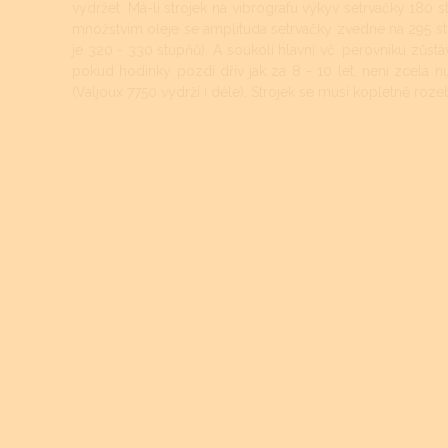
vydržet. Má-li strojek na vibrografu výkyv setrvačky 180
množstvím oleje se amplituda setrvačky zvedne na 295 st
je 320 - 330 stupňů). A soukolí hlavní vč. perovníku zůstávaj
pokud hodinky pozdí dřív jak za 8 - 10 let, není zcela nutn
(Valjoux 7750 vydrží i déle). Strojek se musí kopletně rozebr