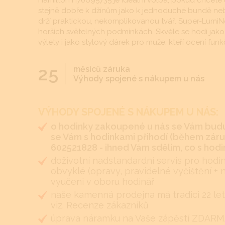
Hamilton H70695735 je ideální volba, pokud chcete 
stejně dobře k džínům jako k jednoduché bundě neb
drží praktickou, nekomplikovanou tvář. Super-LumiNova
horších světelných podmínkách. Skvěle se hodí jako
výlety i jako stylový dárek pro muže, kteří ocení funk
25
měsíců záruka
Výhody spojené s nákupem u nás
VÝHODY SPOJENÉ S NÁKUPEM U NÁS:
o hodinky zakoupené u nás se Vám budu
se Vám s hodinkami přihodí (během záruk
602521828 - ihned Vám sdělím, co s hodin
doživotní nadstandardní servis pro hodi
obvyklé (opravy, pravidelné vyčištění + 
vyučeni v oboru hodinář
naše kamenná prodejna má tradici 22 let
viz. Recenze zákazníků
úprava náramku na Vaše zápěstí ZDARMA 