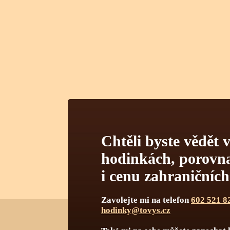
Chtěli byste vědět v
hodinkách, porovnat
i cenu zahraničníc
Zavolejte mi na telefon
602 521 8
hodinky@tovys.cz