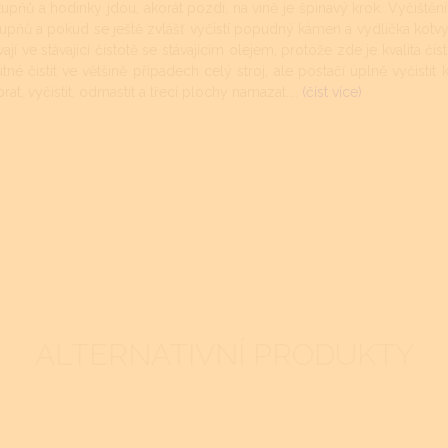
 stupňů a hodinky jdou, akorát pozdí, na vině je špinavý krok. Vyči
upňů a pokud se ještě zvlášť vyčistí popudný kámen a vydlička kotv
í ve stávající čistotě se stávajícím olejem, protože zde je kvalita čist
é čistit ve většině případech celý stroj, ale postačí úplně vyčistit k
at, vyčistit, odmastit a třecí plochy namazat....
(číst více)
ALTERNATIVNÍ PRODUKTY