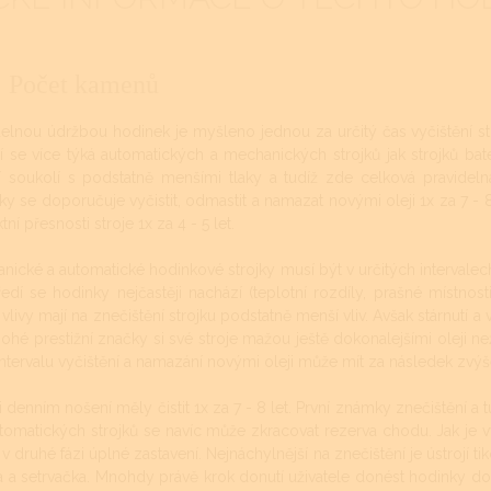
Počet kamenů
delnou údržbou hodinek je myšleno jednou za určitý čas vyčištění st
ní se více týká automatických a mechanických strojků jak strojků ba
 soukolí s podstatně menšími tlaky a tudíž zde celková pravideln
ky se doporučuje vyčistit, odmastit a namazat novými oleji 1x za 7 - 8 
tní přesnosti stroje 1x za 4 - 5 let.
nické a automatické hodinkové strojky musí být v určitých intervalech
ředí se hodinky nejčastěji nachází (teplotní rozdíly, prašné místnos
 vlivy mají na znečištění strojku podstatně menší vliv. Avšak stárnutí 
ohé prestižní značky si své stroje mažou ještě dokonalejšími oleji než
intervalu vyčištění a namazání novými oleji může mít za následek zvý
denním nošení měly čistit 1x za 7 - 8 let. První známky znečištění a t
tomatických strojků se navíc může zkracovat rezerva chodu. Jak je v
v druhé fázi úplné zastavení. Nejnáchylnější na znečištění je ústrojí t
a a setrvačka. Mnohdy právě krok donutí uživatele donést hodinky do