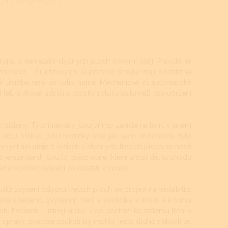
rojku a namazání styčných ploch novými oleji. Pravidelné
teriových - quartzových. Quartzové strojky mají podstatně
á údržba není až tolik nutná. Mechanické či automatické
let, krokové ústrojí a ložisko rotoru (automat) pro udržení
 čištěny. Tyto intervaly jsou přímo závislé na tom, v jakém
ti atd.). Pokud jsou hodinky více jak 50m vodotěsné, tyto
a vysychání oleje z ložisek a styčných třecích ploch se nedá
 je standard, jsou to právě oleje, které určují délku chodu
šené opotřebovávání součástek v soukolí.
udíž zvýšení odporu třecích ploch se projeví na nestabilitě
ýše uvedeno, zvýšením tření v soukolí a v kroku a k tomu
ikotu hodinek - ústrojí kroku. Zde dochází ke stálému tření v
 opravy, protože soukolí by mohlo ještě klidně několik let