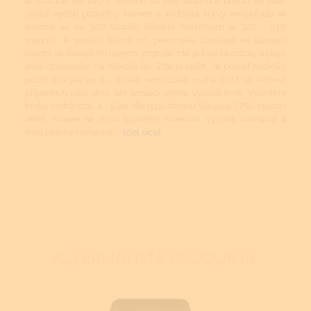
amplituda setrvačky zvedne na 295 stupňů a pokud se ještě
zvlášť vyčistí popudný kámen a vydlička kotvy, amplituda se
zvedne až na 307 stupňů (ideální maximum je 320 - 330
stupňů). A soukolí hlavní vč. perovníku zůstávají ve stávající
čistotě se stávajícím olejem, protože zde je kvalita čistoty a olejů
ještě dostačující na několik let. Zde je vidět, že pokud hodinky
pozdí dřív jak za 8 - 10 let, není zcela nutné čistit ve většině
případech celý stroj, ale postačí úplně vyčistit krok. Vyčištění
kroku vydrží cca. 4 - 5 let, dle typu strojku (Valjoux 7750 vydrží i
déle). Strojek se musí kopletně rozebrat, vyčistit, odmastit a
třecí plochy namazat....
(číst více)
ALTERNATIVNÍ PRODUKTY