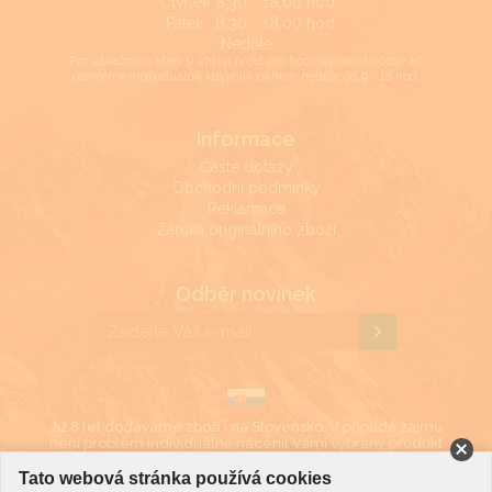
Čtvrtek
8,30 - 18,00 hod.
Pátek
8,30 - 18,00 hod.
Neděle
Pro zákazníky, kteří si chtějí přijet pro hodinky nad 15.000,- kč
otevřeme individuálně kdykoliv během neděle od 9 - 18 hod.
Informace
Časté dotazy
Obchodní podmínky
Reklamace
Záruka originálního zboží
Odběr novinek
Již 8 let dodáváme zboží i na Slovensko. V případě zájmu
není problém individuálně nacenit Vámi vybraný produkt
i v eurech.
Tato webová stránka používá cookies