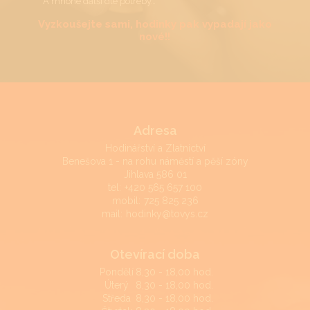
A mnohé další dle potřeby…
Vyzkoušejte sami, hodinky pak vypadají jako
nové!!
Adresa
Hodinářství a Zlatnictví
Benešova 1 - na rohu náměstí a pěší zóny
Jihlava 586 01
tel:
+420 565 657 100
mobil:
725 825 236
mail:
hodinky@tovys.cz
Otevírací doba
Pondělí
8,30 - 18,00 hod.
Úterý
8,30 - 18,00 hod.
Středa
8,30 - 18,00 hod.