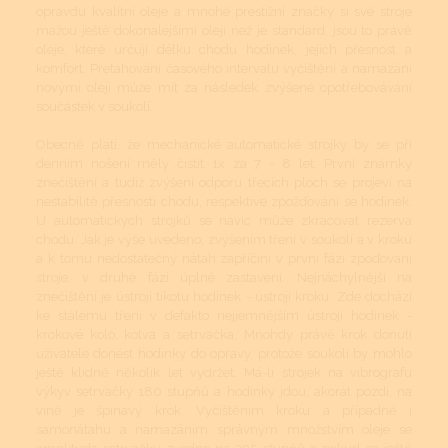
opravdu kvalitní oleje a mnohé prestižní značky si své stroje
mažou ještě dokonalejšími oleji než je standard, jsou to právě
oleje, které určují délku chodu hodinek, jejich přesnost a
komfort. Přetahování časového intervalu vyčištění a namazání
novými oleji může mít za následek zvýšené opotřebovávání
součástek v soukolí.
Obecně platí, že mechanické automatické strojky by se při
denním nošení měly čistit 1x za 7 - 8 let. První známky
znečištění a tudíž zvýšení odporu třecích ploch se projeví na
nestabilitě přesnosti chodu, respektive zpožďování se hodinek.
U automatických strojků se navíc může zkracovat rezerva
chodu. Jak je výše uvedeno, zvýšením tření v soukolí a v kroku
a k tomu nedostatečný nátah zapříčiní v první fázi zpoďování
stroje, v druhé fázi úplné zastavení. Nejnáchylnější na
znečištění je ústrojí tikotu hodinek - ústrojí kroku. Zde dochází
ke stálému tření v defakto nejjemnějším ústrojí hodinek -
krokové kolo, kotva a setrvačka. Mnohdy právě krok donutí
uživatele donést hodinky do opravy, protože soukolí by mohlo
ještě klidně několik let vydržet. Má-li strojek na vibrografu
výkyv setrvačky 180 stupňů a hodinky jdou, akorát pozdí, na
vině je špinavý krok. Vyčištěním kroku a případně i
samonátahu a namazáním správným množstvím oleje se