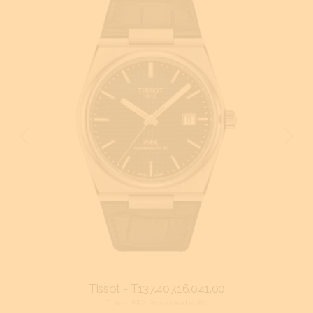
Tissot - T137.407.16.041.00
Tissot PRX Powermatic 80