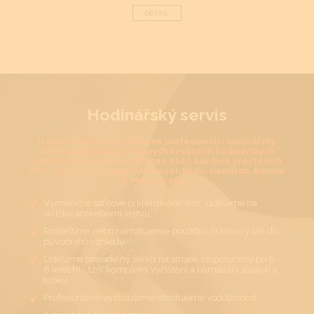
DETAIL
Hodinářský servis
U nás v Jihlavě Vám uděláme profesionální hodinářský
servis na hodinky jak běžných kvalitních hodinářských
značek (Casio, Festina, Citizen atd.), tak těch prestižních
(IWC, Breitling, Omega, TAGHeuer, Rado, Hamilton, Baume
& Mercier, atd.).
Vyměníme safírové či křemíkové sklo, uděláme na
sklíčku antireflexní vrstvu
Rozleštíme nebo namatujeme pouzdro, či kovový tah do
původního vzhledu
Uděláme pravidelný servis na strojek (doporučený po 6 -
8 letech) - tzn. kompletní vyčištění a namazání soukolí a
kroku
Profesionálně vyzkoušíme/otestujeme vodotěsnost