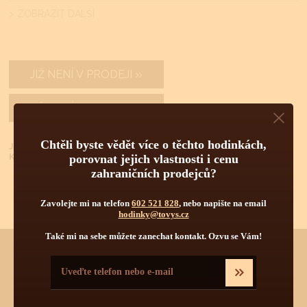
> ZOBRAZIT DALŠÍ
JIŽ NENÍ V PRODEJI
JIŽ NENÍ V PRODEJI
Chtěli byste vědět více o těchto hodinkách,
Již jste u nás nakupovali?
Klikněte
ZDE
pro lepší podmínky nákupu.
porovnat jejich vlastnosti i cenu
zahraničních prodejců?
Zavolejte mi na telefon
602 521 828
, nebo napište na email
hodinky@tovys.cz
Také mi na sebe můžete zanechat kontakt. Ozvu se Vám!
Chtěli byste vědět více o tomto produktu?
Napište mi, nebo zavolejte na telefon
602 521 828
a poradím Vám.