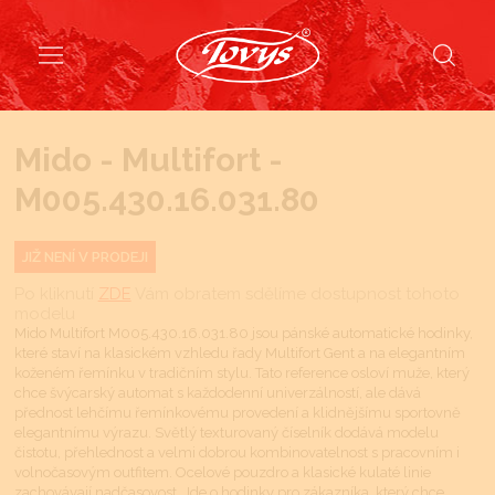
Mido - Multifort -
M005.430.16.031.80
JIŽ NENÍ V PRODEJI
Po kliknutí
ZDE
Vám obratem sdělíme dostupnost tohoto
modelu
Mido Multifort M005.430.16.031.80 jsou pánské automatické hodinky,
které staví na klasickém vzhledu řady Multifort Gent a na elegantním
koženém řemínku v tradičním stylu. Tato reference osloví muže, který
chce švýcarský automat s každodenní univerzálností, ale dává
přednost lehčímu řemínkovému provedení a klidnějšímu sportovně
elegantnímu výrazu. Světlý texturovaný číselník dodává modelu
čistotu, přehlednost a velmi dobrou kombinovatelnost s pracovním i
volnočasovým outfitem. Ocelové pouzdro a klasické kulaté linie
zachovávají nadčasovost. Jde o hodinky pro zákazníka, který chce