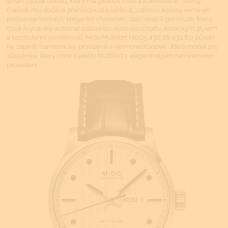
smart casual outfitu, který má působit čistě a kultivovaně. Světlý
číselník mu dodává přehlednost a lehkost, zatímco kožený řemínek
podporuje klidnější elegantní charakter. Jsou ideální pro muže, který
chce švýcarský automat s dlouhou rezervou chodu, klasickým stylem
a každodenní nositelností. Mido Multifort M005.430.16.031.80 působí
na zápěstí harmonicky, přirozeně a velmi nadčasově. Jde o model pro
zákazníka, který chce tradiční Multifort v elegantnějším řemínkovém
provedení.