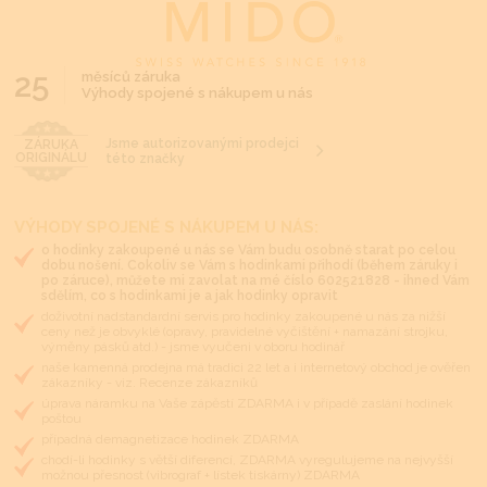
25
měsíců záruka
Výhody spojené s nákupem u nás
Jsme autorizovanými prodejci
ZÁRUKA
ORIGINÁLU
této značky
VÝHODY SPOJENÉ S NÁKUPEM U NÁS:
o hodinky zakoupené u nás se Vám budu osobně starat po celou
dobu nošení. Cokoliv se Vám s hodinkami přihodí (během záruky i
po záruce), můžete mi zavolat na mé číslo 602521828 - ihned Vám
sdělím, co s hodinkami je a jak hodinky opravit
doživotní nadstandardní servis pro hodinky zakoupené u nás za nižší
ceny než je obvyklé (opravy, pravidelné vyčištění + namazání strojku,
výměny pásků atd.) - jsme vyučeni v oboru hodinář
naše kamenná prodejna má tradici 22 let a i internetový obchod je ověřen
zákazníky - viz. Recenze zákazníků
úprava náramku na Vaše zápěstí ZDARMA i v případě zaslání hodinek
poštou
případná demagnetizace hodinek ZDARMA
chodí-li hodinky s větší diferencí, ZDARMA vyregulujeme na nejvyšší
možnou přesnost (vibrograf + lístek tiskárny) ZDARMA