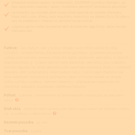
případné drobné úpravy na hodinkách ZDARMA (výměna stěžejky, za
čas napružení zapínací spony, rozleštění jemných škrábanců pouzdra)
na hodinky se můžete před koupí přijet podívat do našeho obchodu,
který leží v cca. středu naší republiky prakticky na dálnici D1 (z D1 jste u
nás na prodejně v Jihlavě na náměstí do 15 minut)
vygravírujeme nebo vyryjeme Vám do hodinek logo firmy, Vaše iniciály,
věnování atd.
Funkce:
Čas, datum, den v týdnu, strojek swiss Mido caliber 80 (Eta
C07.621) - vyráběn firmou Eta exklusivně pro Mido = 25 kamenů (krokové
ústrojí ocel/kámen), rezerva chodu 80 hodin, polokmity setrvačky 21.600/h =
přesnost chodu 3 - 5 vteřin denně (nižší polokmity setrvačky jsou vyladěny
jemnou regulací na věnci setrvačky pro maximální přesnost strojku), ozdobně
lapovaný rotor, automatický nátah (pohyb ruky) + ruční nátah (hodinky lze
také natahovat i korunkou)), průhledné zadní víčko pro náhled na strojek,
svítící ručičky a indexy, zapínání náramku - překlapávací spona (pevné
praktické zapínání), šroubovací vodotěsná korunka
Pohon:
automat - mechanické se samonátahem (natahující se pohybem
ruky)
Druh skla:
safírové (velmi odolné proti otěru a poškrábání při běžném nošení,
viz. vysvětlivky v otazníčku)
Rozměr pouzdra:
42 mm
Tvar pouzdra:
kulaté