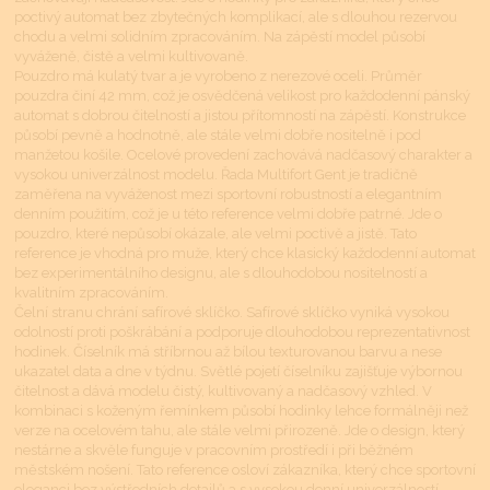
poctivý automat bez zbytečných komplikací, ale s dlouhou rezervou
chodu a velmi solidním zpracováním. Na zápěstí model působí
vyváženě, čistě a velmi kultivovaně.
Pouzdro má kulatý tvar a je vyrobeno z nerezové oceli. Průměr
pouzdra činí 42 mm, což je osvědčená velikost pro každodenní pánský
automat s dobrou čitelností a jistou přítomností na zápěstí. Konstrukce
působí pevně a hodnotně, ale stále velmi dobře nositelně i pod
manžetou košile. Ocelové provedení zachovává nadčasový charakter a
vysokou univerzálnost modelu. Řada Multifort Gent je tradičně
zaměřena na vyváženost mezi sportovní robustností a elegantním
denním použitím, což je u této reference velmi dobře patrné. Jde o
pouzdro, které nepůsobí okázale, ale velmi poctivě a jistě. Tato
reference je vhodná pro muže, který chce klasický každodenní automat
bez experimentálního designu, ale s dlouhodobou nositelností a
kvalitním zpracováním.
Čelní stranu chrání safírové sklíčko. Safírové sklíčko vyniká vysokou
odolností proti poškrábání a podporuje dlouhodobou reprezentativnost
hodinek. Číselník má stříbrnou až bílou texturovanou barvu a nese
ukazatel data a dne v týdnu. Světlé pojetí číselníku zajišťuje výbornou
čitelnost a dává modelu čistý, kultivovaný a nadčasový vzhled. V
kombinaci s koženým řemínkem působí hodinky lehce formálněji než
verze na ocelovém tahu, ale stále velmi přirozeně. Jde o design, který
nestárne a skvěle funguje v pracovním prostředí i při běžném
městském nošení. Tato reference osloví zákazníka, který chce sportovní
eleganci bez výstředních detailů a s vysokou denní univerzálností.