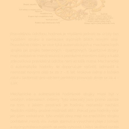
Pravidelnou údržbou hodinek je myšleno jednou za určitý čas
vyčištění strojku a namazání styčných ploch novými oleji.
Pravidelné čištění se více týká automatických a mechanických
strojků jak strojků bateriových - quartzových. Quartzové strojky
mají podstatně menší soukolí s podstatně menšími tlaky a tudíž
zde celková pravidelná údržba není až tolik nutná. Mechanické
či automatické hodinky se doporučuje vyčistit, odmastit a
namazat novými oleji 1x za 7 - 8 let, krokové ústrojí a ložisko
rotoru (automat) pro udržení perfektní přesnosti stroje 1x za 4 -
5 let.
Mechanické a automatické hodinkové strojky musí být v
určitých intervalech čištěny. Tyto intervaly jsou přímo závislé
na tom, v jakém prostředí se hodinky nejčastěji nachází
(teplotní rozdíly, prašné místnosti atd.). Pokud jsou hodinky více
jak 50m vodotěsné, tyto vnější vlivy mají na znečištění strojku
podstatně menší vliv. Avšak stárnutí a vysychání oleje z ložisek
a styčných třecích ploch se nedá vyhnout. I když se dnes vyrábí