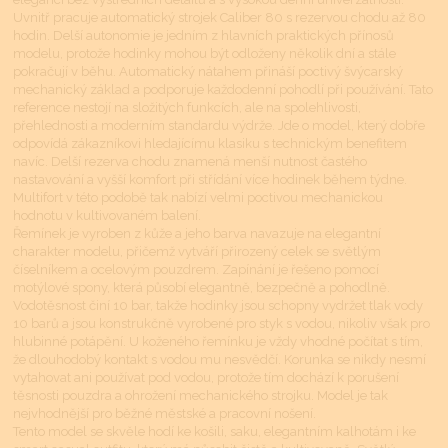
Uvnitř pracuje automatický strojek Caliber 80 s rezervou chodu až 80
hodin. Delší autonomie je jedním z hlavních praktických přínosů
modelu, protože hodinky mohou být odloženy několik dní a stále
pokračují v běhu. Automatický nátahem přináší poctivý švýcarský
mechanický základ a podporuje každodenní pohodlí při používání. Tato
reference nestojí na složitých funkcích, ale na spolehlivosti,
přehlednosti a moderním standardu výdrže. Jde o model, který dobře
odpovídá zákazníkovi hledajícímu klasiku s technickým benefitem
navíc. Delší rezerva chodu znamená menší nutnost častého
nastavování a vyšší komfort při střídání více hodinek během týdne.
Multifort v této podobě tak nabízí velmi poctivou mechanickou
hodnotu v kultivovaném balení.
Řemínek je vyroben z kůže a jeho barva navazuje na elegantní
charakter modelu, přičemž vytváří přirozený celek se světlým
číselníkem a ocelovým pouzdrem. Zapínání je řešeno pomocí
motýlové spony, která působí elegantně, bezpečně a pohodlně.
Vodotěsnost činí 10 bar, takže hodinky jsou schopny vydržet tlak vody
10 barů a jsou konstrukčně vyrobené pro styk s vodou, nikoliv však pro
hlubinné potápění. U koženého řemínku je vždy vhodné počítat s tím,
že dlouhodobý kontakt s vodou mu nesvědčí. Korunka se nikdy nesmí
vytahovat ani používat pod vodou, protože tím dochází k porušení
těsnosti pouzdra a ohrožení mechanického strojku. Model je tak
nejvhodnější pro běžné městské a pracovní nošení.
Tento model se skvěle hodí ke košili, saku, elegantním kalhotám i ke