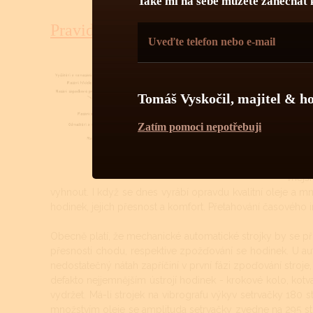
Také mi na sebe můžete zanechat 
Pravidelná údržba
Obsluha hodinek
Pravi
čiště
menší
Tomáš Vyskočil, majitel & h
hodin
perfek
Zatím pomoci nepotřebuji
Mecha
prost
vnější
vyhnout. I když se dnes vyrábí opravdu kvalitní oleje a mn
hodinek, jejich přesnost a komfort. Přetahování časového 
Obecně platí, že mechanické automatické strojky by se při 
přesnosti chodu, respektive zpožďování se hodinek. U au
nedostatečný nátah zapříčiní v první fázi zpoďování stroje, 
defakto nejjemnějším ústrojí hodinek - krokové kolo, kotv
vydržet. Má-li strojek na vibrografu výkyv setrvačky 180
množstvím oleje se amplituda setrvačky zvedne na 295 st