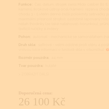
Funkce:
Čas, datum, strojek swiss Mido caliber 80 (
kamenů (krokové ústrojí ocel/kámen), rezerva chodu
chodu 3 - 5 vteřin denně (nižší polokmity setrvačky 
maximální přesnost strojku), ozdobně lapovaný roto
nátah (hodinky lze také natahovat i korunkou), průhl
(svítící) ručičky a indexy
Pohon:
automat - mechanické se samonátahem (nat
Druh skla:
safírové - velmi odolné proti otěru a po
vrstvou (více informací o tvrdosti skla v otazníčku)
Rozměr pouzdra:
44 mm
Tvar pouzdra:
kulaté
> ZOBRAZIT DALŠÍ
Doporučená cena:
26 100 Kč