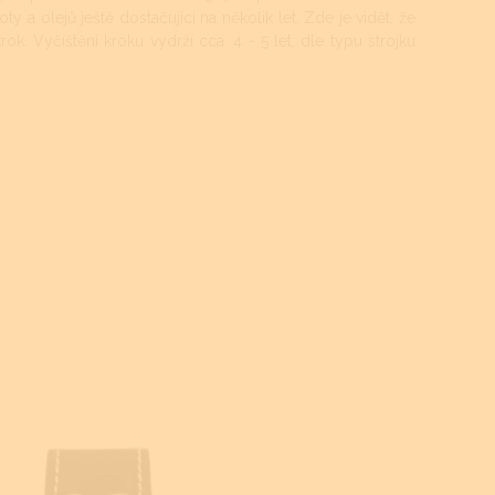
oty a olejů ještě dostačující na několik let. Zde je vidět, že
rok. Vyčištění kroku vydrží cca. 4 - 5 let, dle typu strojku