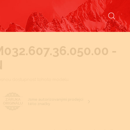
 M032.607.36.050.00 -
N
esnou dostupnost tohoto modelu.
Jsme autorizovanými prodejci
ZÁRUKA
ORIGINÁLU
této značky