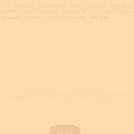
í ve stávající čistotě se stávajícím olejem, protože zde je kvalita čist
é čistit ve většině případech celý stroj, ale postačí úplně vyčistit k
at, vyčistit, odmastit a třecí plochy namazat....
(číst více)
ALTERNATIVNÍ PRODUKTY