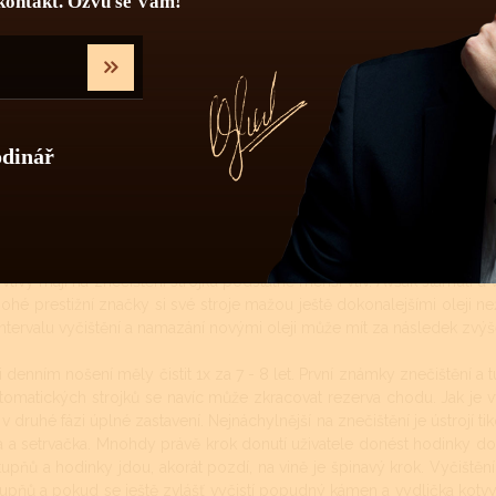
kontakt. Ozvu se Vám!
Počet kamenů
delnou údržbou hodinek je myšleno jednou za určitý čas vyčištění st
ní se více týká automatických a mechanických strojků jak strojků ba
 soukolí s podstatně menšími tlaky a tudíž zde celková pravideln
odinář
ky se doporučuje vyčistit, odmastit a namazat novými oleji 1x za 7 - 8 
tní přesnosti stroje 1x za 4 - 5 let.
nické a automatické hodinkové strojky musí být v určitých intervalech
ředí se hodinky nejčastěji nachází (teplotní rozdíly, prašné místnos
 vlivy mají na znečištění strojku podstatně menší vliv. Avšak stárnutí 
ohé prestižní značky si své stroje mažou ještě dokonalejšími oleji než
intervalu vyčištění a namazání novými oleji může mít za následek zvý
denním nošení měly čistit 1x za 7 - 8 let. První známky znečištění a t
tomatických strojků se navíc může zkracovat rezerva chodu. Jak je v
v druhé fázi úplné zastavení. Nejnáchylnější na znečištění je ústrojí t
a a setrvačka. Mnohdy právě krok donutí uživatele donést hodinky do
 stupňů a hodinky jdou, akorát pozdí, na vině je špinavý krok. Vyči
upňů a pokud se ještě zvlášť vyčistí popudný kámen a vydlička kotv