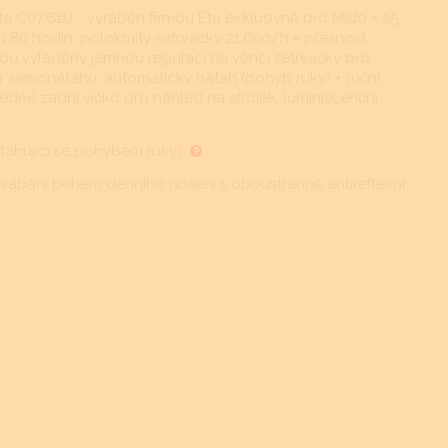
Eta C07.611) - vyráběn firmou Eta exklusivně pro Mido = 25
 80 hodin, polokmity setrvačky 21.600/h = přesnost
jsou vyladěny jemnou regulací na věnci setrvačky pro
r samonátahu, automatický nátah (pohyb ruky) + ruční
edné zadní víčko pro náhled na strojek, luminiscenční
ahující se pohybem ruky)
škrábání během denního nošení s oboustranně antireflexní