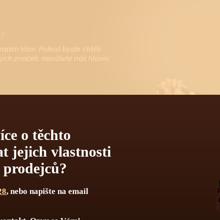
?
radím Vám. Pokud byste chtěli
vých značek, navštivte náš hlavní
íce o těchto
 jejich vlastnosti
h prodejců?
28
, nebo napište na email
CKÉ INFORMACE O TĚCHTO HO