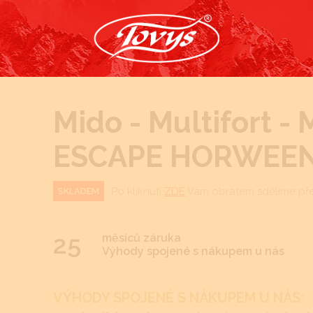
Mido - Multifort -
ESCAPE HORWEE
Po kliknutí
ZDE
Vám obratem sdělíme př
SKLADEM
25
měsíců záruka
Výhody spojené s nákupem u nás
VÝHODY SPOJENÉ S NÁKUPEM U NÁS: