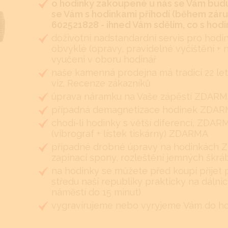
o hodinky zakoupené u nás se Vám budu
se Vám s hodinkami přihodí (během záruk
602521828 - ihned Vám sdělím, co s hodin
doživotní nadstandardní servis pro hodi
obvyklé (opravy, pravidelné vyčištění + 
vyučeni v oboru hodinář
naše kamenná prodejna má tradici 22 let
viz. Recenze zákazníků
úprava náramku na Vaše zápěstí ZDARMA 
případná demagnetizace hodinek ZDA
chodí-li hodinky s větší diferencí, ZDA
(vibrograf + lístek tiskárny) ZDARMA
případné drobné úpravy na hodinkách Z
zapínací spony, rozleštění jemných škr
na hodinky se můžete před koupí přijet 
středu naší republiky prakticky na dálnic
náměstí do 15 minut)
vygravírujeme nebo vyryjeme Vám do hodi