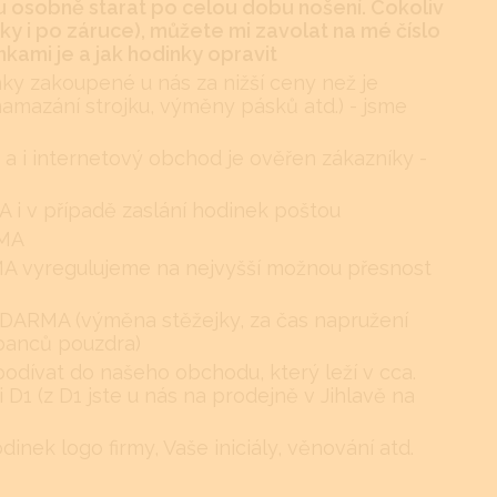
 osobně starat po celou dobu nošení. Cokoliv
y i po záruce), můžete mi zavolat na mé číslo
kami je a jak hodinky opravit
nky zakoupené u nás za nižší ceny než je
namazání strojku, výměny pásků atd.) - jsme
 a i internetový obchod je ověřen zákazníky -
i v případě zaslání hodinek poštou
RMA
RMA vyregulujeme na nejvyšší možnou přesnost
DARMA (výměna stěžejky, za čas napružení
ábanců pouzdra)
podívat do našeho obchodu, který leží v cca.
i D1 (z D1 jste u nás na prodejně v Jihlavě na
nek logo firmy, Vaše iniciály, věnování atd.