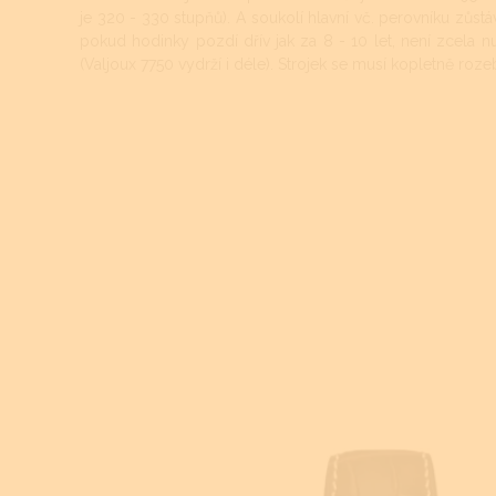
je 320 - 330 stupňů). A soukolí hlavní vč. perovníku zůstávaj
pokud hodinky pozdí dřív jak za 8 - 10 let, není zcela nutn
(Valjoux 7750 vydrží i déle). Strojek se musí kopletně rozebr