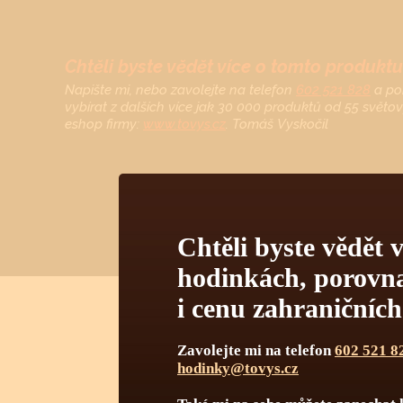
Chtěli byste vědět více o tomto produktu
Napište mi, nebo zavolejte na telefon
602 521 828
a po
vybírat z dalších více jak 30 000 produktů od 55 světo
eshop firmy:
www.tovys.cz
. Tomáš Vyskočil
Chtěli byste vědět v
hodinkách, porovnat
i cenu zahraničníc
Zavolejte mi na telefon
602 521 8
TECHNI
hodinky@tovys.cz