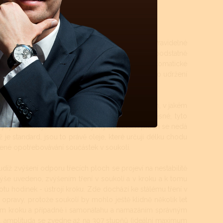
rojku a namazání styčných ploch novými oleji. Pravidelné
teriových - quartzových. Quartzové strojky mají podstatně
á údržba není až tolik nutná. Mechanické či automatické
let, krokové ústrojí a ložisko rotoru (automat) pro udržení
 čištěny. Tyto intervaly jsou přímo závislé na tom, v jakém
ti atd.). Pokud jsou hodinky více jak 50m vodotěsné, tyto
a vysychání oleje z ložisek a styčných třecích ploch se nedá
 je standard, jsou to právě oleje, které určují délku chodu
šené opotřebovávání součástek v soukolí.
udíž zvýšení odporu třecích ploch se projeví na nestabilitě
ýše uvedeno, zvýšením tření v soukolí a v kroku a k tomu
ikotu hodinek - ústrojí kroku. Zde dochází ke stálému tření v
 opravy, protože soukolí by mohlo ještě klidně několik let
štěním kroku a případně i samonátahu a namazáním správným
y, amplituda se zvedne až na 307 stupňů (ideální maximum