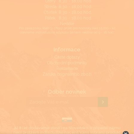
Úterý
8,30 - 18,00 hod.
Středa
8,30 - 18,00 hod.
Čtvrtek
8,30 - 18,00 hod.
Pátek
8,30 - 18,00 hod.
Neděle
Pro zákazníky, kteří si chtějí přijet pro hodinky nad 15.000,- kč
otevřeme individuálně kdykoliv během neděle od 9 - 18 hod.
Informace
Časté dotazy
Obchodní podmínky
Reklamace
Záruka originálního zboží
Odběr novinek
Již 8 let dodáváme zboží i na Slovensko. V případě zájmu
není problém individuálně nacenit Vámi vybraný produkt