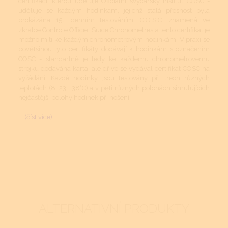
certifikaci, kterou uděluje Oficiální švýcarský institut COSC -
uděluje se každým hodinkám, jejichž stálá přesnost byla
prokázána 15ti denním testováním. C.O.S.C. znamená ve
zkratce Controle Officiel Suice Chronometres a tento certifikát je
možno míti ke každým chronometrovým hodinkám. V praxi se
povětšinou tyto certifikáty dodávají k hodinkám s označením
COSC - standartně je tedy ke každému chronometrovému
strojku dodávána karta, ale dříve se vydával certifikát COSC na
vyžádání. Každé hodinky jsou testovány při třech různých
teplotách (8, 23 , 38°C) a v pěti různých polohách simulujících
nejčastější polohy hodinek při nošení.
...
(číst více)
ALTERNATIVNÍ PRODUKTY