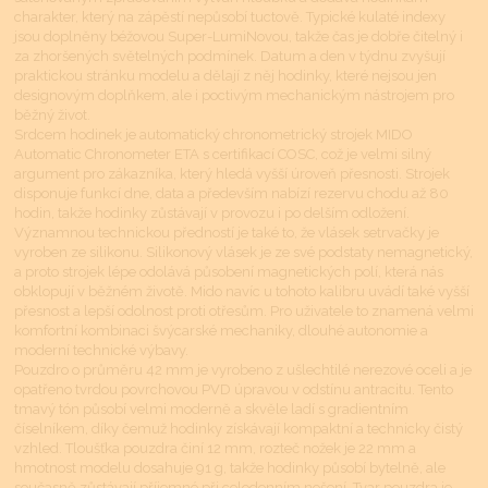
charakter, který na zápěstí nepůsobí tuctově. Typické kulaté indexy
jsou doplněny béžovou Super-LumiNovou, takže čas je dobře čitelný i
za zhoršených světelných podmínek. Datum a den v týdnu zvyšují
praktickou stránku modelu a dělají z něj hodinky, které nejsou jen
designovým doplňkem, ale i poctivým mechanickým nástrojem pro
běžný život.
Srdcem hodinek je automatický chronometrický strojek MIDO
Automatic Chronometer ETA s certifikací COSC, což je velmi silný
argument pro zákazníka, který hledá vyšší úroveň přesnosti. Strojek
disponuje funkcí dne, data a především nabízí rezervu chodu až 80
hodin, takže hodinky zůstávají v provozu i po delším odložení.
Významnou technickou předností je také to, že vlásek setrvačky je
vyroben ze silikonu. Silikonový vlásek je ze své podstaty nemagnetický,
a proto strojek lépe odolává působení magnetických polí, která nás
obklopují v běžném životě. Mido navíc u tohoto kalibru uvádí také vyšší
přesnost a lepší odolnost proti otřesům. Pro uživatele to znamená velmi
komfortní kombinaci švýcarské mechaniky, dlouhé autonomie a
moderní technické výbavy.
Pouzdro o průměru 42 mm je vyrobeno z ušlechtilé nerezové oceli a je
opatřeno tvrdou povrchovou PVD úpravou v odstínu antracitu. Tento
tmavý tón působí velmi moderně a skvěle ladí s gradientním
číselníkem, díky čemuž hodinky získávají kompaktní a technicky čistý
vzhled. Tloušťka pouzdra činí 12 mm, rozteč nožek je 22 mm a
hmotnost modelu dosahuje 91 g, takže hodinky působí bytelně, ale
současně zůstávají příjemné při celodenním nošení. Tvar pouzdra je