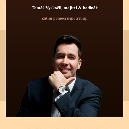
Tomáš Vyskočil, majitel & hodinář
Zatím pomoci nepotřebuji
Chtěli byste vědět více o tomto produktu?
Napište mi, nebo zavolejte na telefon
602 521 828
a poradím Vám.
Pokud byste chtěli vybírat z dalších více jak 30 000 produktů
od 55 světových značek, navštivte náš hlavní eshop firmy:
www.tovys.cz
. Tomáš Vyskočil
TECHNICKÉ INFORMACE O