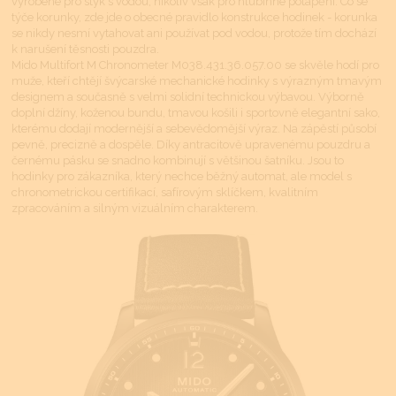
vyrobené pro styk s vodou, nikoliv však pro hlubinné potápění. Co se
týče korunky, zde jde o obecné pravidlo konstrukce hodinek - korunka
se nikdy nesmí vytahovat ani používat pod vodou, protože tím dochází
k narušení těsnosti pouzdra.
Mido Multifort M Chronometer M038.431.36.057.00 se skvěle hodí pro
muže, kteří chtějí švýcarské mechanické hodinky s výrazným tmavým
designem a současně s velmi solidní technickou výbavou. Výborně
doplní džíny, koženou bundu, tmavou košili i sportovně elegantní sako,
kterému dodají modernější a sebevědomější výraz. Na zápěstí působí
pevně, precizně a dospěle. Díky antracitově upravenému pouzdru a
černému pásku se snadno kombinují s většinou šatníku. Jsou to
hodinky pro zákazníka, který nechce běžný automat, ale model s
chronometrickou certifikací, safírovým sklíčkem, kvalitním
zpracováním a silným vizuálním charakterem.