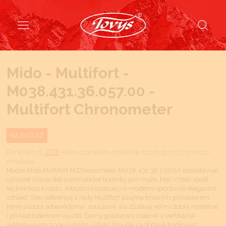
Mido - Multifort -
M038.431.36.057.00 -
Multifort Chronometer
NA DOTAZ
Po kliknutí
ZDE
Vám obratem sdělíme dostupnost tohoto
modelu
Model Mido Multifort M Chronometer M038.431.36.057.00 představuje
výrazné švýcarské automatické hodinky pro muže, kteří chtějí spojit
technickou kvalitu, robustní konstrukci a moderní sportovně elegantní
vzhled. Tato reference z řady Multifort zaujme tmavým provedením,
které působí sebevědomě, současně ale zůstává velmi dobře nositelné
i při každodenním využití. Černý gradientní číselník s vertikálně
saténovaným zpracováním vytváří hloubku a dodává hodinkám