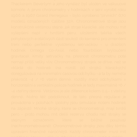
Thackerem Beverlym a jeho vynález byl uložen ve vakuuové
komoře. A první chronometry v hodinkách v sérii vyrobil roku
1966 a 1967 Girard Perregaux - bylo vyrobeno "prvních" 670
modelů označených Calibre 32A. Chronometrové stroje jsou
konstrukčně většinou stejné, jak stroje klasické, ale mohou mít
vylepšení např. v tvrdším peru, uložením takřka všech
pohybových a otáčivých částí soukolí do kamenů pro zmenšení
tření nebo perfektně vyváženou setrvačkou - u dražších
hodinek Omega Co-Axiál nebo Tourbillion (vyloučení
gravitace). Kmity setrvačky na přesnost chronometru poté
nemají příliš velký vliv. Chronometrový strojek se dříve, než se
vkládá do hodinek (na rozdíl od strojků klasických)
doregulovává na minimální časovou odchylku - a ta by neměla
překročit -4 / +6 vteřin denně, rozdíly mezi odchylkami v
horizontální a vertikální poloze hodinek je tedy maximálně +6 /
-4 vteřiny denně. Většinou je ale diference kolem 0,5 - 1 vteřiny
denně. Nutno též podotknout, že tato přesná regulace je
prováděná v polohách (polohy jsou simulace nošení hodinek
na zápěstí). Mnohé strojky, které se chronometrují, mají tvrdší
pero - proto mohou mít delší rezervu chodu než strojky se
stejným označením, které se běžně používají
(nechronometrované). Chronometrové strojky jsou díky těmto
úpravám finančně náročnější. Každý chronometer musí mít