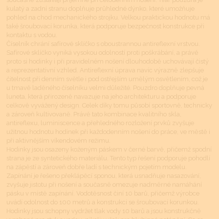
kulatý a zadní stranu doplňuje průhledné dýnko, které umožňuje
pohled na chod mechanického strojku. Velkou praktickou hodnotu má
také šroubovací korunka, která podporuje bezpečnost konstrukce při
kontaktu s vodou.
Číselník chrání safírové sklíčko s oboustrannou antireflexní vrstvou.
Safírové sklíčko vyniká vysokou odolností proti poškrábání, a právě
proto si hodinky i při pravidelném nošení dlouhodobě uchovávají čistý
a reprezentativní vzhled. Antireflexní úprava navíc výrazně zlepšuje
čitelnost při denním světle i pod ostřejším umělým osvětlením, což je
u tmavě laděného číselníku velmi důležité. Pouzdro doplňuje pevná
luneta, která přirozeně navazuje na jeho architekturu a podporuje
celkově vyvážený design. Celek díky tomu působí sportovně, technicky
a zároveň kultivovaně. Právě tato kombinace kvalitního skla,
antireflexu, luminiscence a přehledného rozložení prvků zvyšuje
užitnou hodnotu hodinek při každodenním nošení do práce, ve městě i
při aktivnějším víkendovém režimu.
Hodinky jsou osazeny koženým páskem v černé barvě, přičemž spodní
strana je ze syntetického materiálu. Tento typ řešení podporuje pohodlí
na zápěstí a zároveň dobře ladí s technickým pojetím modelu.
Zapínání je řešeno překlápěcí sponou, která usnadňuje nasazování,
zvyšuje jistotu při nošení a současně omezuje nadměrné namáhání
pásku v místě zapínání. Vodotěsnost činí 10 barů, přičemž výrobce
uvádí odolnost do 100 metrů a konstrukci se šroubovací korunkou.
Hodinky jsou schopny vydržet tlak vody 10 barů a jsou konstrukčně