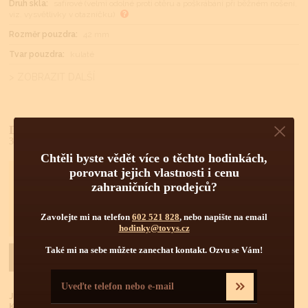
Druh skla:
safírové (velmi odolné proti otěru a poškrábání při běžném nošení,
viz. vysvětlivky v otazníčku)
Rozměr pouzdra:
42 mm
Tvar pouzdra:
kulaté
> ZOBRAZIT DALŠÍ
Doporučená cena:
36 000 Kč
Chtěli byste vědět více o těchto hodinkách,
porovnat jejich vlastnosti i cenu
Rádi vám nabídneme výraznou slevu.
zahraničních prodejců?
Klikněte na tlačítko Dotaz na cenu a my Vám po
snadném vyplnění formuláře v krátkém čase
Zavolejte mi na telefon
602 521 828
, nebo napište na email
zašleme cenu pro Vás.
hodinky@tovys.cz
Také mi na sebe můžete zanechat kontakt. Ozvu se Vám!
Dotaz na cenu
KOUPIT
Již jste u nás nakupovali?
Klikněte
ZDE
pro lepší podmínky nákupu.