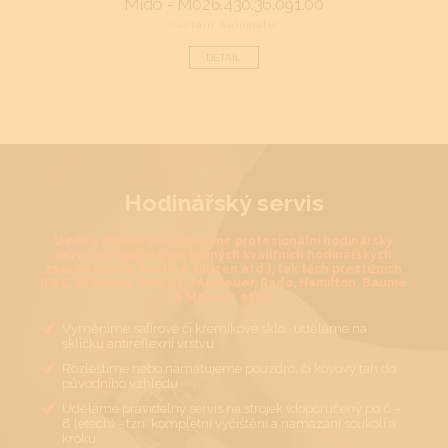
Mido - M026.430.36.091.00
Captain Automatik
DETAIL
Hodinářský servis
U nás v Jihlavě Vám uděláme profesionální hodinářský
servis na hodinky jak běžných kvalitních hodinářských
značek (Casio, Festina, Citizen atd.), tak těch prestižních
(IWC, Breitling, Omega, TAGHeuer, Rado, Hamilton, Baume
& Mercier, atd.).
Vyměníme safírové či křemíkové sklo, uděláme na
sklíčku antireflexní vrstvu
Rozleštíme nebo namatujeme pouzdro, či kovový tah do
původního vzhledu
Uděláme pravidelný servis na strojek (doporučený po 6 -
8 letech) - tzn. kompletní vyčištění a namazání soukolí a
kroku