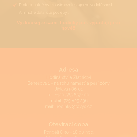
Profesionálně vyzkoušíme/otestujeme vodotěsnost
A mnohé další dle potřeby…
Vyzkoušejte sami, hodinky pak vypadají jako
nové!!
Adresa
Hodinářství a Zlatnictví
Benešova 1 - na rohu náměstí a pěší zóny
Jihlava 586 01
tel:
+420 565 657 100
mobil:
725 825 236
mail:
hodinky@tovys.cz
Otevírací doba
Pondělí
8,30 - 18,00 hod.