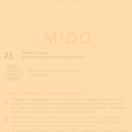
Naposledy prohlížené
25
měsíců záruka
Výhody spojené s nákupem u nás
Jsme autorizovanými prodejci
ZÁRUKA
ORIGINÁLU
této značky
VÝHODY SPOJENÉ S NÁKUPEM U NÁS:
o hodinky zakoupené u nás se Vám budu osobně starat po celou
dobu nošení. Cokoliv se Vám s hodinkami přihodí (během záruky i
po záruce), můžete mi zavolat na mé číslo 602521828 - ihned Vám
sdělím, co s hodinkami je a jak hodinky opravit
doživotní nadstandardní servis pro hodinky zakoupené u nás za nižší
ceny než je obvyklé (opravy, pravidelné vyčištění + namazání strojku,
výměny pásků atd.) - jsme vyučeni v oboru hodinář
naše kamenná prodejna má tradici 22 let a i internetový obchod je ověřen