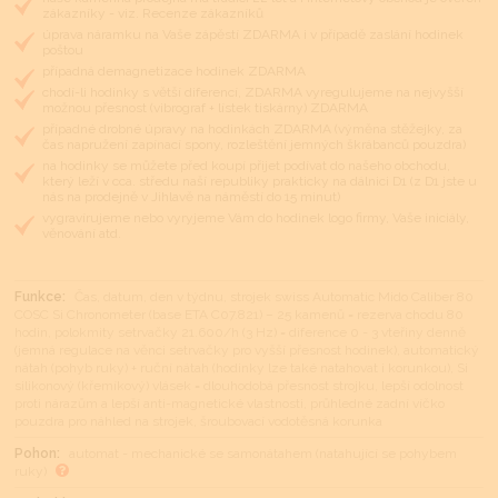
zákazníky - viz. Recenze zákazníků
úprava náramku na Vaše zápěstí ZDARMA i v případě zaslání hodinek
poštou
případná demagnetizace hodinek ZDARMA
chodí-li hodinky s větší diferencí, ZDARMA vyregulujeme na nejvyšší
možnou přesnost (vibrograf + lístek tiskárny) ZDARMA
případné drobné úpravy na hodinkách ZDARMA (výměna stěžejky, za
čas napružení zapínací spony, rozleštění jemných škrábanců pouzdra)
na hodinky se můžete před koupí přijet podívat do našeho obchodu,
který leží v cca. středu naší republiky prakticky na dálnici D1 (z D1 jste u
nás na prodejně v Jihlavě na náměstí do 15 minut)
vygravírujeme nebo vyryjeme Vám do hodinek logo firmy, Vaše iniciály,
věnování atd.
Funkce:
Čas, datum, den v týdnu, strojek swiss Automatic Mido Caliber 80
COSC Si Chronometer (base ETA C07.821) – 25 kamenů = rezerva chodu 80
hodin, polokmity setrvačky 21.600/h (3 Hz) = diference 0 - 3 vteřiny denně
(jemná regulace na věnci setrvačky pro vyšší přesnost hodinek), automatický
nátah (pohyb ruky) + ruční nátah (hodinky lze také natahovat i korunkou), Si
silikonový (křemíkový) vlásek = dlouhodobá přesnost strojku, lepší odolnost
proti nárazům a lepší anti-magnetické vlastnosti, průhledné zadní víčko
pouzdra pro náhled na strojek, šroubovací vodotěsná korunka
Pohon:
automat - mechanické se samonátahem (natahující se pohybem
ruky)