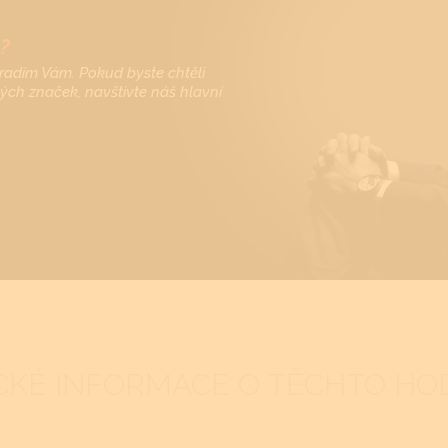
?
radím Vám. Pokud byste chtěli
vých značek, navštivte náš hlavní
CKÉ INFORMACE O TĚCHTO HO