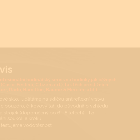
vis
ofesionální hodinářský servis na hodinky jak běžných
Casio, Festina, Citizen atd.), tak těch prestižních
er, Rado, Hamilton, Baume & Mercier, atd.).
vé sklo, uděláme na sklíčku antireflexní vrstvu
e pouzdro, či kovový tah do původního vzhledu
 strojek (doporučený po 6 - 8 letech) - tzn.
ání soukolí a kroku
otestujeme vodotěsnost