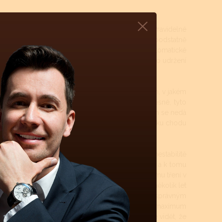
rojku a namazání styčných ploch novými oleji. Pravidelné
teriových - quartzových. Quartzové strojky mají podstatně
á údržba není až tolik nutná. Mechanické či automatické
let, krokové ústrojí a ložisko rotoru (automat) pro udržení
 čištěny. Tyto intervaly jsou přímo závislé na tom, v jakém
ti atd.). Pokud jsou hodinky více jak 50m vodotěsné, tyto
a vysychání oleje z ložisek a styčných třecích ploch se nedá
 je standard, jsou to právě oleje, které určují délku chodu
šené opotřebovávání součástek v soukolí.
udíž zvýšení odporu třecích ploch se projeví na nestabilitě
ýše uvedeno, zvýšením tření v soukolí a v kroku a k tomu
ikotu hodinek - ústrojí kroku. Zde dochází ke stálému tření v
 opravy, protože soukolí by mohlo ještě klidně několik let
štěním kroku a případně i samonátahu a namazáním správným
y, amplituda se zvedne až na 307 stupňů (ideální maximum
oty a olejů ještě dostačující na několik let. Zde je vidět, že