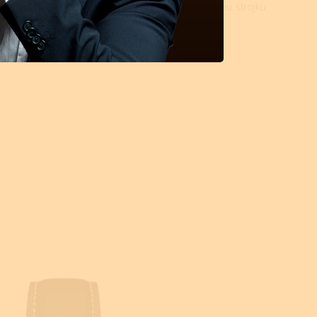
rok. Vyčištění kroku vydrží cca. 4 - 5 let, dle typu strojku