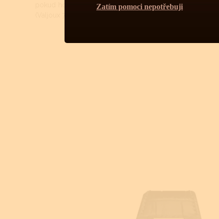
pokud hodinky pozdí dřív jak za 8 - 10 let, není zcela nutn
Zatím pomoci nepotřebuji
(Valjoux 7750 vydrží i déle). Strojek se musí kopletně rozebr