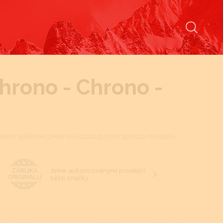
Chrono - Chrono -
tem sdělíme přesnou dostupnost tohoto modelu.
Jsme autorizovanými prodejci
ZÁRUKA
ORIGINÁLU
této značky