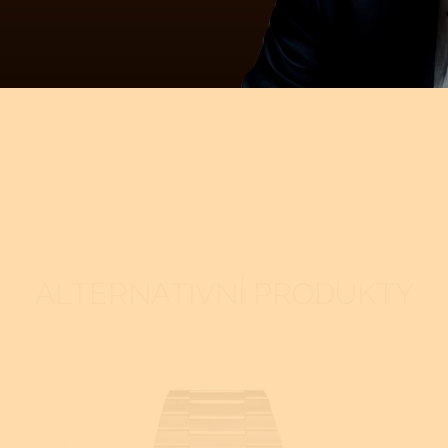
é čistit ve většině případech celý stroj, ale postačí úplně vyčistit k
at, vyčistit, odmastit a třecí plochy namazat....
(číst více)
ALTERNATIVNÍ PRODUKTY