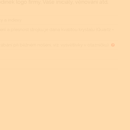
nek logo firmy, Vaše iniciály, věnování atd.
ky a indexy
rií a přesnost strojku je dána kvalitou krystalu (Quartz =
rábání při běžném nošení, viz. vysvětlivky v otazníčku)