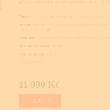
vygravírujeme nebo vyryjeme Vám do hodi
Funkce:
Čas, datum, chronograf = stopky, svítící ruč
Pohon:
Quartz - elektronický strojek je poháněn bate
latinsky krystal)
Druh skla:
safírové (velmi odolné proti otěru a pošk
Rozměr pouzdra:
42 mm
Tvar pouzdra:
kulaté
> ZOBRAZIT DALŠÍ
11 990 Kč
KOUPIT