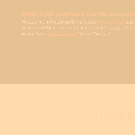
Chtěli byste vědět více o tomto produktu
Napište mi, nebo zavolejte na telefon
602 521 828
a po
vybírat z dalších více jak 30 000 produktů od 55 světo
eshop firmy:
www.tovys.cz
. Tomáš Vyskočil
TECHNI