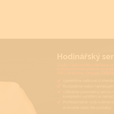
Hodinářský ser
U nás v Jihlavě Vám uděláme pr
kvalitních hodinářských značek (
(IWC, Breitling, Omega, TAGHeu
Vyměníme safírové či křemíko
Rozleštíme nebo namatujem
Uděláme pravidelný servis na
kompletní vyčištění a namaz
Profesionálně vyzkoušíme/
A mnohé další dle potřeby…