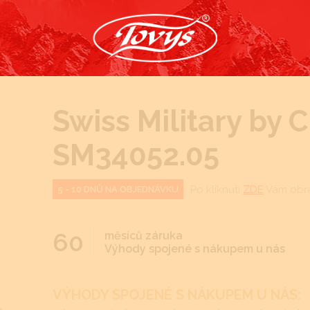
Swiss Military by 
SM34052.05
Po kliknutí
ZDE
Vám obra
5 - 10 DNŮ NA OBJEDNÁVKU
60
měsíců záruka
Výhody spojené s nákupem u nás
VÝHODY SPOJENÉ S NÁKUPEM U NÁS: