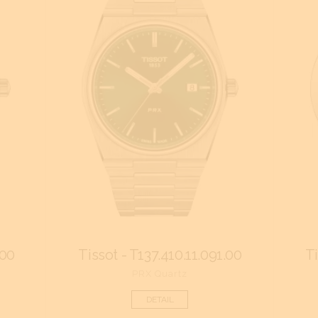
.00
Tissot - T137.410.11.091.00
Ti
PRX Quartz
DETAIL