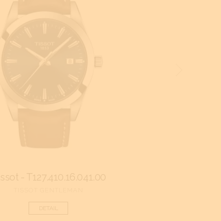
ssot - T127.410.16.041.00
Tissot - T101.61
TISSOT GENTLEMAN
DETAIL
DETAIL