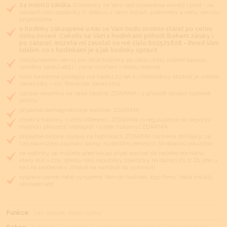
24 měsíců záruka.
O hodinky se Vám rádi postaráme rovněž i poté - na
základě Vaší poptávky či dotazu s Vámi rozsah, podmínky a cenu servisu
projednáme
o hodinky zakoupené u nás se Vám budu osobně starat po celou
dobu nošení. Cokoliv se Vám s hodinkami přihodí (během záruky i
po záruce), můžete mi zavolat na mé číslo 602521828 - ihned Vám
sdělím, co s hodinkami je a jak hodinky opravit
nadstandardní servis pro Vaše hodinky po celou dobu nošení (opravy,
výměny pásků atd.) - jsme vyučeni v oboru hodinář
naše kamenná prodejna má tradici 22 let a i internetový obchod je ověřen
zákazníky - viz. Recenze zákazníků
úprava náramku na Vaše zápěstí ZDARMA i v případě zaslání hodinek
poštou
případná demagnetizace hodinek ZDARMA
chodí-li hodinky s větší diferencí, ZDARMA vyregulujeme na nejvyšší
možnou přesnost (vibrograf + lístek tiskárny) ZDARMA
případné drobné úpravy na hodinkách ZDARMA (výměna stěžejky, za
čas napružení zapínací spony, rozleštění jemných škrábanců pouzdra)
na hodinky se můžete před koupí přijet podívat do našeho obchodu,
který leží v cca. středu naší republiky prakticky na dálnici D1 (z D1 jste u
nás na prodejně v Jihlavě na náměstí do 15 minut)
vygravírujeme nebo vyryjeme Vám do hodinek logo firmy, Vaše iniciály,
věnování atd.
Funkce:
čas, datum, svítící ručky