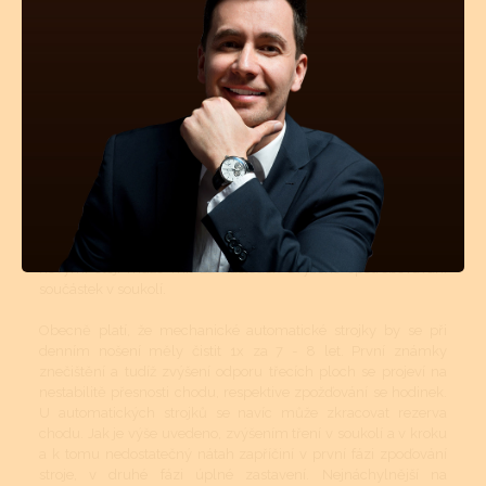
5 let.
Mechanické a automatické hodinkové strojky musí být v
určitých intervalech čištěny. Tyto intervaly jsou přímo závislé
na tom, v jakém prostředí se hodinky nejčastěji nachází
(teplotní rozdíly, prašné místnosti atd.). Pokud jsou hodinky více
jak 50m vodotěsné, tyto vnější vlivy mají na znečištění strojku
podstatně menší vliv. Avšak stárnutí a vysychání oleje z ložisek
a styčných třecích ploch se nedá vyhnout. I když se dnes vyrábí
opravdu kvalitní oleje a mnohé prestižní značky si své stroje
mažou ještě dokonalejšími oleji než je standard, jsou to právě
oleje, které určují délku chodu hodinek, jejich přesnost a
komfort. Přetahování časového intervalu vyčištění a namazání
novými oleji může mít za následek zvýšené opotřebovávání
součástek v soukolí.
Obecně platí, že mechanické automatické strojky by se při
denním nošení měly čistit 1x za 7 - 8 let. První známky
znečištění a tudíž zvýšení odporu třecích ploch se projeví na
nestabilitě přesnosti chodu, respektive zpožďování se hodinek.
U automatických strojků se navíc může zkracovat rezerva
chodu. Jak je výše uvedeno, zvýšením tření v soukolí a v kroku
a k tomu nedostatečný nátah zapříčiní v první fázi zpoďování
stroje, v druhé fázi úplné zastavení. Nejnáchylnější na