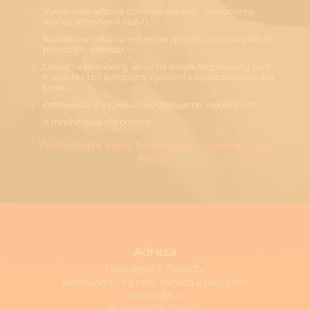
Vyměníme safírové či křemíkové sklo, uděláme na
sklíčku antireflexní vrstvu
Rozleštíme nebo namatujeme pouzdro, či kovový tah do
původního vzhledu
Uděláme pravidelný servis na strojek (doporučený po 6 -
8 letech) - tzn. kompletní vyčištění a namazání soukolí a
kroku
Profesionálně vyzkoušíme/otestujeme vodotěsnost
A mnohé další dle potřeby…
Vyzkoušejte sami, hodinky pak vypadají jako
nové!!
Adresa
Hodinářství a Zlatnictví
Benešova 1 - na rohu náměstí a pěší zóny
Jihlava 586 01
tel:
+420 565 657 100