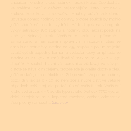
znečištění je ústrojí tikotu hodinek - ústrojí kroku. Zde dochází
ke stálému tření v defakto nejjemnějším ústrojí hodinek -
krokové kolo, kotva a setrvačka. Mnohdy právě krok donutí
uživatele donést hodinky do opravy, protože soukolí by mohlo
ještě klidně několik let vydržet. Má-li strojek na vibrografu
výkyv setrvačky 180 stupňů a hodinky jdou, akorát pozdí, na
vině je špinavý krok. Vyčištěním kroku a případně i
samonátahu a namazáním správným množstvím oleje se
amplituda setrvačky zvedne na 295 stupňů a pokud se ještě
zvlášť vyčistí popudný kámen a vydlička kotvy, amplituda se
zvedne až na 307 stupňů (ideální maximum je 320 - 330
stupňů). A soukolí hlavní vč. perovníku zůstávají ve stávající
čistotě se stávajícím olejem, protože zde je kvalita čistoty a olejů
ještě dostačující na několik let. Zde je vidět, že pokud hodinky
pozdí dřív jak za 8 - 10 let, není zcela nutné čistit ve většině
případech celý stroj, ale postačí úplně vyčistit krok. Vyčištění
kroku vydrží cca. 4 - 5 let, dle typu strojku (Valjoux 7750 vydrží i
déle). Strojek se musí kopletně rozebrat, vyčistit, odmastit a
třecí plochy namazat....
(číst více)