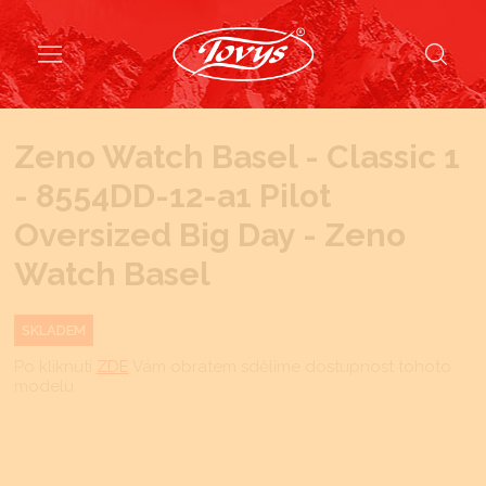
Zeno Watch Basel - Classic 1
- 8554DD-12-a1 Pilot
Oversized Big Day - Zeno
Watch Basel
SKLADEM
Po kliknutí
ZDE
Vám obratem sdělíme dostupnost tohoto
modelu