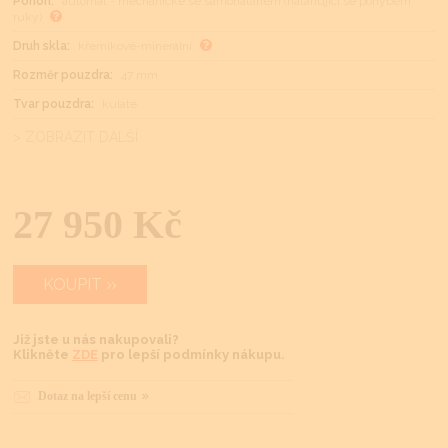
Pohon:
automat - mechanické se samonátahem (natahující se pohybem
ruky)
Druh skla:
křemíkové-minerální
Rozměr pouzdra:
47 mm
Tvar pouzdra:
kulaté
> ZOBRAZIT DALŠÍ
27 950 Kč
KOUPIT
Již jste u nás nakupovali?
Klikněte
ZDE
pro lepší podmínky nákupu.
Dotaz na lepší cenu