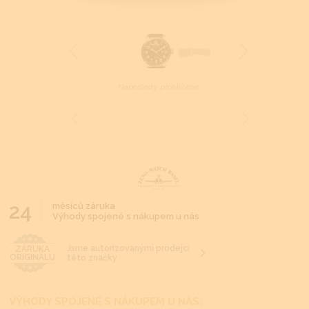
Naposledy prohlížené
24
měsíců záruka
Výhody spojené s nákupem u nás
Jsme autorizovanými prodejci
ZÁRUKA
ORIGINÁLU
této značky
VÝHODY SPOJENÉ S NÁKUPEM U NÁS: