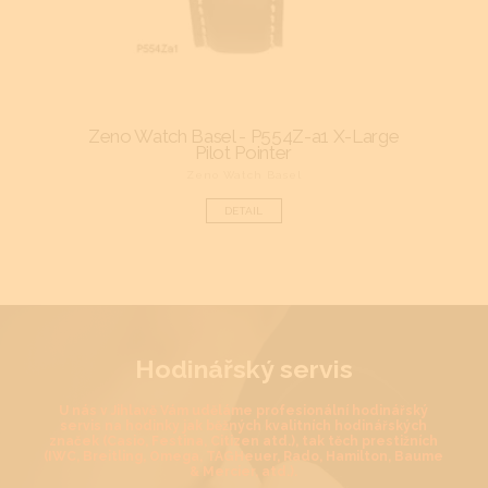
arge
Zeno Watch Basel - P554Z-a1 X-Large
Z
Pilot Pointer
Zeno Watch Basel
DETAIL
Hodinářský servis
U nás v Jihlavě Vám uděláme profesionální hodinářský
servis na hodinky jak běžných kvalitních hodinářských
značek (Casio, Festina, Citizen atd.), tak těch prestižních
(IWC, Breitling, Omega, TAGHeuer, Rado, Hamilton, Baume
& Mercier, atd.).