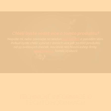
Chtěli byste vědět více o tomto produktu?
Napište mi, nebo zavolejte na telefon
602 521 828
a poradím Vám.
Pokud byste chtěli vybírat z dalších více jak 30 000 produktů
od 55 světových značek, navštivte náš hlavní eshop firmy:
www.tovys.cz
. Tomáš Vyskočil
TECHNICKÉ INFORMACE O
TĚCHTO HODINKÁCH