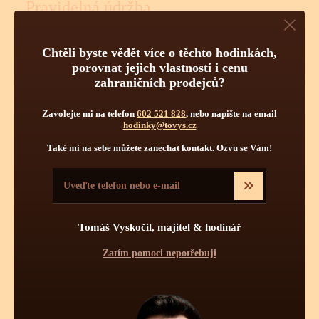
Pravidelná údržba
Obsluha hodinek
Počet kamenů
Chtěli byste vědět více o těchto hodinkách,
porovnat jejich vlastnosti i cenu
zahraničních prodejců?
Zavolejte mi na telefon
602 521 828
, nebo napište na email
hodinky@tovys.cz
Také mi na sebe můžete zanechat kontakt. Ozvu se Vám!
Pravidelnou údržbou hodinek je myšleno jednou za určitý čas
vyčištění strojku a namazání styčných ploch novými oleji.
Pravidelné čištění se více týká automatických a mechanických
Tomáš Vyskočil, majitel & hodinář
strojků jak strojků bateriových - quartzových. Quartzové strojky
mají podstatně menší soukolí s podstatně menšími tlaky a tudíž
Zatím pomoci nepotřebuji
zde celková pravidelná údržba není až tolik nutná. Mechanické
či automatické hodinky se doporučuje vyčistit, odmastit a
namazat novými oleji 1x za 7 - 8 let, krokové ústrojí a ložisko
rotoru (automat) pro udržení perfektní přesnosti stroje 1x za 4 -