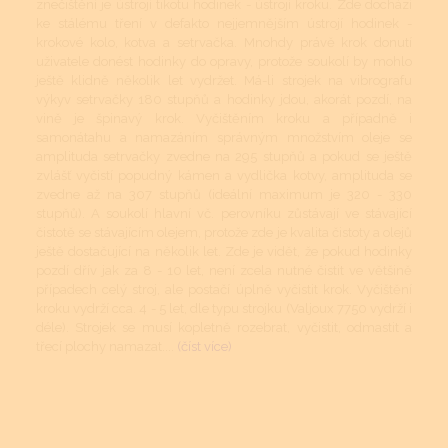
znečištění je ústrojí tikotu hodinek - ústrojí kroku. Zde dochází
ke stálému tření v defakto nejjemnějším ústrojí hodinek -
krokové kolo, kotva a setrvačka. Mnohdy právě krok donutí
uživatele donést hodinky do opravy, protože soukolí by mohlo
ještě klidně několik let vydržet. Má-li strojek na vibrografu
výkyv setrvačky 180 stupňů a hodinky jdou, akorát pozdí, na
vině je špinavý krok. Vyčištěním kroku a případně i
samonátahu a namazáním správným množstvím oleje se
amplituda setrvačky zvedne na 295 stupňů a pokud se ještě
zvlášť vyčistí popudný kámen a vydlička kotvy, amplituda se
zvedne až na 307 stupňů (ideální maximum je 320 - 330
stupňů). A soukolí hlavní vč. perovníku zůstávají ve stávající
čistotě se stávajícím olejem, protože zde je kvalita čistoty a olejů
ještě dostačující na několik let. Zde je vidět, že pokud hodinky
pozdí dřív jak za 8 - 10 let, není zcela nutné čistit ve většině
případech celý stroj, ale postačí úplně vyčistit krok. Vyčištění
kroku vydrží cca. 4 - 5 let, dle typu strojku (Valjoux 7750 vydrží i
déle). Strojek se musí kopletně rozebrat, vyčistit, odmastit a
třecí plochy namazat....
(číst více)