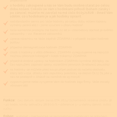
projednáme
o hodinky zakoupené u nás se Vám budu osobně starat po celou
dobu nošení. Cokoliv se Vám s hodinkami přihodí (během záruky i
po záruce), můžete mi zavolat na mé číslo 602521828 - ihned Vám
sdělím, co s hodinkami je a jak hodinky opravit
nadstandardní servis pro Vaše hodinky po celou dobu nošení (opravy,
výměny pásků atd.) - jsme vyučeni v oboru hodinář
naše kamenná prodejna má tradici 22 let a i internetový obchod je ověřen
zákazníky - viz. Recenze zákazníků
úprava náramku na Vaše zápěstí ZDARMA i v případě zaslání hodinek
poštou
případná demagnetizace hodinek ZDARMA
chodí-li hodinky s větší diferencí, ZDARMA vyregulujeme na nejvyšší
možnou přesnost (vibrograf + lístek tiskárny) ZDARMA
případné drobné úpravy na hodinkách ZDARMA (výměna stěžejky, za
čas napružení zapínací spony, rozleštění jemných škrábanců pouzdra)
na hodinky se můžete před koupí přijet podívat do našeho obchodu,
který leží v cca. středu naší republiky prakticky na dálnici D1 (z D1 jste u
nás na prodejně v Jihlavě na náměstí do 15 minut)
vygravírujeme nebo vyryjeme Vám do hodinek logo firmy, Vaše iniciály,
věnování atd.
Funkce:
čas, datum, strojek swiss ETA 2824 (25 kamenů), rezerva chodu 38
- 40 hodin, kmity setrvačky 28.800/h = diference 3 - 4 vteřiny denně, svítící
ručky
Pohon:
automat - mechanické se samonátahem (natahující se pohybem