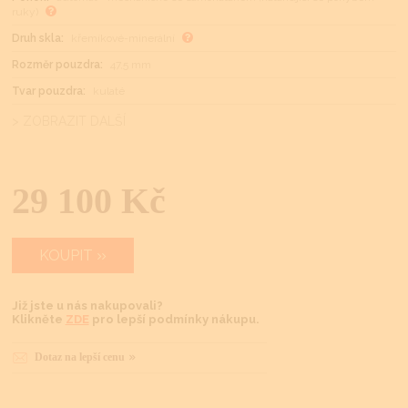
ruky)
Druh skla:
křemíkové-minerální
Rozměr pouzdra:
47,5 mm
Tvar pouzdra:
kulaté
> ZOBRAZIT DALŠÍ
29 100 Kč
KOUPIT
Již jste u nás nakupovali?
Klikněte
ZDE
pro lepší podmínky nákupu.
Dotaz na lepší cenu