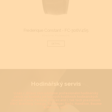
Frederique Constant - FC-306V4S5
Zen
Slimline Automatic
DETAIL
Hodinářský servis
U nás v Jihlavě Vám uděláme profesionální hodinářský
servis na hodinky jak běžných kvalitních hodinářských
značek (Casio, Festina, Citizen atd.), tak těch prestižních
(IWC, Breitling, Omega, TAGHeuer, Rado, Hamilton, Baume
& Mercier, atd.).