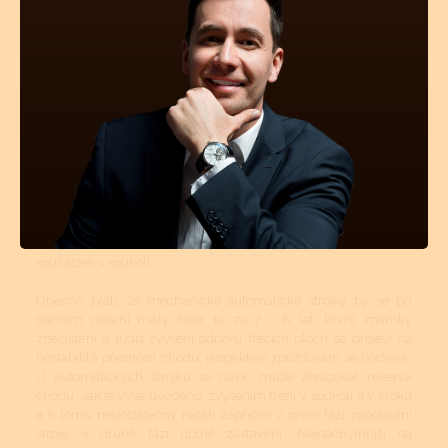
Mechanické a automatické hodinkové strojky musí být v
určitých intervalech čištěny. Tyto intervaly jsou přímo závislé
na tom, v jakém prostředí se hodinky nejčastěji nachází
(teplotní rozdíly, prašné místnosti atd.). Pokud jsou hodinky více
jak 50m vodotěsné, tyto vnější vlivy mají na znečištění strojku
podstatně menší vliv. Avšak stárnutí a vysychání oleje z ložisek
a styčných třecích ploch se nedá vyhnout. I když se dnes vyrábí
opravdu kvalitní oleje a mnohé prestižní značky si své stroje
mažou ještě dokonalejšími oleji než je standard, jsou to právě
oleje, které určují délku chodu hodinek, jejich přesnost a
komfort. Přetahování časového intervalu vyčištění a namazání
novými oleji může mít za následek zvýšené opotřebovávání
součástek v soukolí.
Obecně platí, že mechanické automatické strojky by se při
denním nošení měly čistit 1x za 7 - 8 let. První známky
znečištění a tudíž zvýšení odporu třecích ploch se projeví na
nestabilitě přesnosti chodu, respektive zpožďování se hodinek.
U automatických strojků se navíc může zkracovat rezerva
chodu. Jak je výše uvedeno, zvýšením tření v soukolí a v kroku
a k tomu nedostatečný nátah zapříčiní v první fázi zpoďování
stroje, v druhé fázi úplné zastavení. Nejnáchylnější na