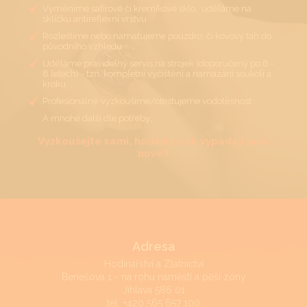
Vyměníme safírové či křemíkové sklo, uděláme na
sklíčku antireflexní vrstvu
Rozleštíme nebo namatujeme pouzdro, či kovový tah do
původního vzhledu
Uděláme pravidelný servis na strojek (doporučený po 6 -
8 letech) - tzn. kompletní vyčištění a namazání soukolí a
kroku
Profesionálně vyzkoušíme/otestujeme vodotěsnost
A mnohé další dle potřeby…
Vyzkoušejte sami, hodinky pak vypadají jako
nové!!
Adresa
Hodinářství a Zlatnictví
Benešova 1 - na rohu náměstí a pěší zóny
Jihlava 586 01
tel:
+420 565 657 100