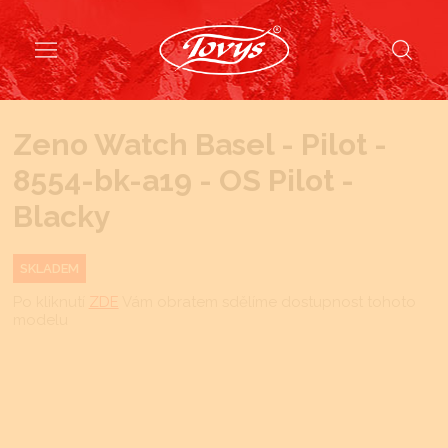
Zeno Watch Basel - Pilot -
8554-bk-a19 - OS Pilot -
Blacky
SKLADEM
Po kliknutí
ZDE
Vám obratem sdělíme dostupnost tohoto
modelu