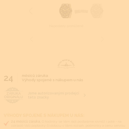
Naposledy prohlížené
24
měsíců záruka
Výhody spojené s nákupem u nás
Jsme autorizovanými prodejci
ZÁRUKA
ORIGINÁLU
této značky
VÝHODY SPOJENÉ S NÁKUPEM U NÁS:
24 měsíců záruka.
O hodinky se Vám rádi postaráme rovněž i poté - na
základě Vaší poptávky či dotazu s Vámi rozsah, podmínky a cenu servisu