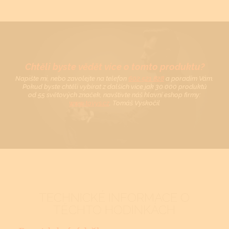
Chtěli byste vědět více o tomto produktu?
Napište mi, nebo zavolejte na telefon
602 521 828
a poradím Vám.
Pokud byste chtěli vybírat z dalších více jak 30 000 produktů
od 55 světových značek, navštivte náš hlavní eshop firmy:
www.tovys.cz
. Tomáš Vyskočil
TECHNICKÉ INFORMACE O
TĚCHTO HODINKÁCH