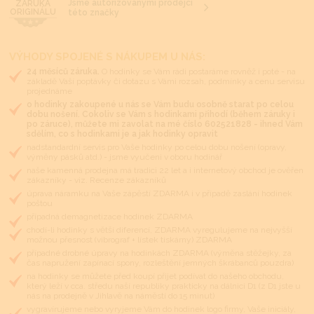
Jsme autorizovanými prodejci
ZÁRUKA
ORIGINÁLU
této značky
VÝHODY SPOJENÉ S NÁKUPEM U NÁS:
24 měsíců záruka.
O hodinky se Vám rádi postaráme rovněž i poté - na
základě Vaší poptávky či dotazu s Vámi rozsah, podmínky a cenu servisu
projednáme
o hodinky zakoupené u nás se Vám budu osobně starat po celou
dobu nošení. Cokoliv se Vám s hodinkami přihodí (během záruky i
po záruce), můžete mi zavolat na mé číslo 602521828 - ihned Vám
sdělím, co s hodinkami je a jak hodinky opravit
nadstandardní servis pro Vaše hodinky po celou dobu nošení (opravy,
výměny pásků atd.) - jsme vyučeni v oboru hodinář
naše kamenná prodejna má tradici 22 let a i internetový obchod je ověřen
zákazníky - viz. Recenze zákazníků
úprava náramku na Vaše zápěstí ZDARMA i v případě zaslání hodinek
poštou
případná demagnetizace hodinek ZDARMA
chodí-li hodinky s větší diferencí, ZDARMA vyregulujeme na nejvyšší
možnou přesnost (vibrograf + lístek tiskárny) ZDARMA
případné drobné úpravy na hodinkách ZDARMA (výměna stěžejky, za
čas napružení zapínací spony, rozleštění jemných škrábanců pouzdra)
na hodinky se můžete před koupí přijet podívat do našeho obchodu,
který leží v cca. středu naší republiky prakticky na dálnici D1 (z D1 jste u
nás na prodejně v Jihlavě na náměstí do 15 minut)
vygravírujeme nebo vyryjeme Vám do hodinek logo firmy, Vaše iniciály,