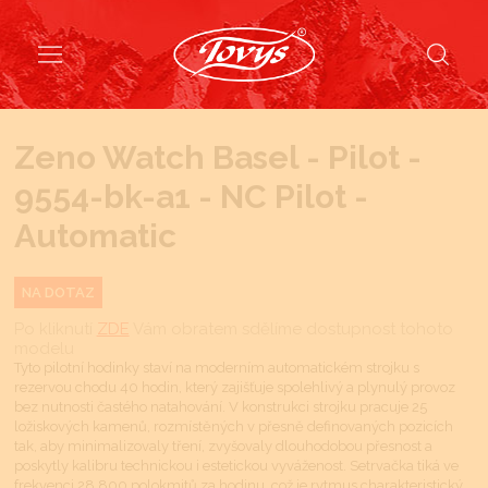
Zeno Watch Basel - Pilot -
9554-bk-a1 - NC Pilot -
Automatic
NA DOTAZ
Po kliknutí
ZDE
Vám obratem sdělíme dostupnost tohoto
modelu
Tyto pilotní hodinky staví na moderním automatickém strojku s
rezervou chodu 40 hodin, který zajišťuje spolehlivý a plynulý provoz
bez nutnosti častého natahování. V konstrukci strojku pracuje 25
ložiskových kamenů, rozmístěných v přesně definovaných pozicích
tak, aby minimalizovaly tření, zvyšovaly dlouhodobou přesnost a
poskytly kalibru technickou i estetickou vyváženost. Setrvačka tiká ve
frekvenci 28 800 polokmitů za hodinu, což je rytmus charakteristický