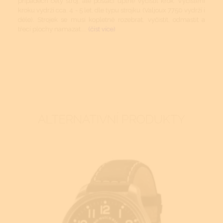
případech celý stroj, ale postačí úplně vyčistit krok. Vyčištění
kroku vydrží cca. 4 - 5 let, dle typu strojku (Valjoux 7750 vydrží i
déle). Strojek se musí kopletně rozebrat, vyčistit, odmastit a
třecí plochy namazat....
(číst více)
ALTERNATIVNÍ PRODUKTY