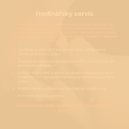
Hodinářský servis
U nás v Jihlavě Vám uděláme profesionální hodinářský
servis na hodinky jak běžných kvalitních hodinářských
značek (Casio, Festina, Citizen atd.), tak těch prestižních
(IWC, Breitling, Omega, TAGHeuer, Rado, Hamilton, Baume
& Mercier, atd.).
Vyměníme safírové či křemíkové sklo, uděláme na
sklíčku antireflexní vrstvu
Rozleštíme nebo namatujeme pouzdro, či kovový tah do
původního vzhledu
Uděláme pravidelný servis na strojek (doporučený po 6 -
8 letech) - tzn. kompletní vyčištění a namazání soukolí a
kroku
Profesionálně vyzkoušíme/otestujeme vodotěsnost
A mnohé další dle potřeby…
Vyzkoušejte sami, hodinky pak vypadají jako
nové!!