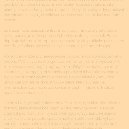
pro stabilní a přesné moderní mechaniky. Součástí strojku je také
účinný nárazuvzdorný systém, chránící čepy setrvačky v dynamických
podmínkách a zvyšující celkovou odolnost hodinek při každodenním
nošení.
Zobrazení času zajišťují centrální hodinová, minutová a sekundová
ručka, jejichž umístění přináší přehledný a intuitivní ciferník. Funkci
doplňuje datumová komplikace, nenápadný, ale praktický prvek, který
podtrhuje funkčnost modelu a nijak nenarušuje čistotu designu.
Pouzdro je vyrobeno z nerezové oceli s povrchovou úpravou černého
tvrdého PVD a vyvážené proporce s průměrem 42 mm, výškou 13,9
mm a vzdáleností „lug to lug“ 49,7 mm. Díky šířce nožek 20 mm je
snadné najít kompatibilní řemínky a přizpůsobit hodinky osobnímu
stylu. Zadní strana pouzdra je řešena jako prosklené dýnko, které
umožňuje pohled na chod strojku – detail, který zvýrazňuje
mechanickou duši modelu a oceňují jej všichni milovníci tradiční
hodinářské konstrukce.
Číselník i ručky chrání minerální sklíčko s dvojitým klenutím (double-
domed), které dodává hodinkám jemně retro charakter, zlepšuje
čitelnost pod různými úhly a zároveň opticky zvýrazňuje eleganci
ciferníku. Matné pouzdro spolu s měkkým obloukem skla vytváří
harmonii mezi technickým a estetickým provedením, díky čemuž
hodinky působí moderně, ale s nádechem tradičního stylu.