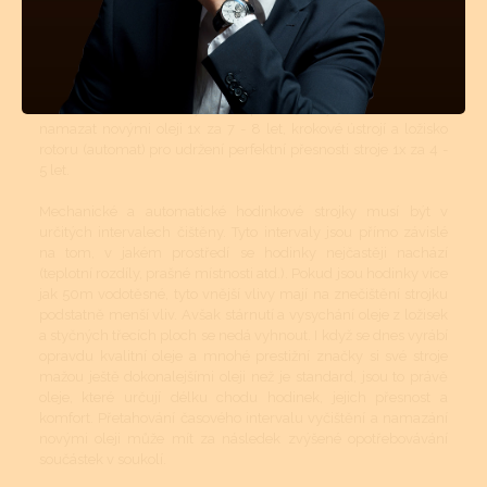
vyčištění strojku a namazání styčných ploch novými oleji.
Pravidelné čištění se více týká automatických a mechanických
strojků jak strojků bateriových - quartzových. Quartzové strojky
mají podstatně menší soukolí s podstatně menšími tlaky a tudíž
zde celková pravidelná údržba není až tolik nutná. Mechanické
či automatické hodinky se doporučuje vyčistit, odmastit a
namazat novými oleji 1x za 7 - 8 let, krokové ústrojí a ložisko
rotoru (automat) pro udržení perfektní přesnosti stroje 1x za 4 -
5 let.
Mechanické a automatické hodinkové strojky musí být v
určitých intervalech čištěny. Tyto intervaly jsou přímo závislé
na tom, v jakém prostředí se hodinky nejčastěji nachází
(teplotní rozdíly, prašné místnosti atd.). Pokud jsou hodinky více
jak 50m vodotěsné, tyto vnější vlivy mají na znečištění strojku
podstatně menší vliv. Avšak stárnutí a vysychání oleje z ložisek
a styčných třecích ploch se nedá vyhnout. I když se dnes vyrábí
opravdu kvalitní oleje a mnohé prestižní značky si své stroje
mažou ještě dokonalejšími oleji než je standard, jsou to právě
oleje, které určují délku chodu hodinek, jejich přesnost a
komfort. Přetahování časového intervalu vyčištění a namazání
novými oleji může mít za následek zvýšené opotřebovávání
součástek v soukolí.