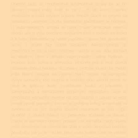
Obecně platí, že mechanické automatické strojky by se při
denním nošení měly čistit 1x za 7 - 8 let. První známky
znečištění a tudíž zvýšení odporu třecích ploch se projeví na
nestabilitě přesnosti chodu, respektive zpožďování se hodinek.
U automatických strojků se navíc může zkracovat rezerva
chodu. Jak je výše uvedeno, zvýšením tření v soukolí a v kroku
a k tomu nedostatečný nátah zapříčiní v první fázi zpoďování
stroje, v druhé fázi úplné zastavení. Nejnáchylnější na
znečištění je ústrojí tikotu hodinek - ústrojí kroku. Zde dochází
ke stálému tření v defakto nejjemnějším ústrojí hodinek -
krokové kolo, kotva a setrvačka. Mnohdy právě krok donutí
uživatele donést hodinky do opravy, protože soukolí by mohlo
ještě klidně několik let vydržet. Má-li strojek na vibrografu
výkyv setrvačky 180 stupňů a hodinky jdou, akorát pozdí, na
vině je špinavý krok. Vyčištěním kroku a případně i
samonátahu a namazáním správným množstvím oleje se
amplituda setrvačky zvedne na 295 stupňů a pokud se ještě
zvlášť vyčistí popudný kámen a vydlička kotvy, amplituda se
zvedne až na 307 stupňů (ideální maximum je 320 - 330
stupňů). A soukolí hlavní vč. perovníku zůstávají ve stávající
čistotě se stávajícím olejem, protože zde je kvalita čistoty a olejů
ještě dostačující na několik let. Zde je vidět, že pokud hodinky
pozdí dřív jak za 8 - 10 let, není zcela nutné čistit ve většině