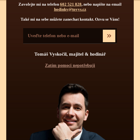
Zavolejte mi na telefon
602 521 828
, nebo napište na email
hodinky@tovys.cz
Také mi na sebe můžete zanechat kontakt. Ozvu se Vám!
TECHNICKÉ INFORMACE O
TĚCHTO HODINKÁCH
Pravidelná údržba
Tomáš Vyskočil, majitel & hodinář
Obsluha hodinek
Počet kamenů
Zatím pomoci nepotřebuji
Pravidelnou údržbou hodinek je myšleno jednou za určitý čas