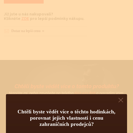
Již jste u nás nakupovali?
Klikněte
ZDE
pro lepší podmínky nákupu.
Dotaz na lepší cenu
Chtěli byste vědět více o tomto produktu?
Napište mi, nebo zavolejte na telefon
602 521 828
a poradím Vám.
Pokud byste chtěli vybírat z dalších více jak 30 000 produktů
od 55 světových značek, navštivte náš hlavní eshop firmy:
www.tovys.cz
. Tomáš Vyskočil
Chtěli byste vědět více o těchto hodinkách,
porovnat jejich vlastnosti i cenu
zahraničních prodejců?