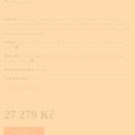
věnování atd.
Funkce:
čas, datum, strojek automatic Swiss ETA 2836-2 (25 kamenů),
rezerva chodu 40 hodin, polokmity setrvačky 28.800/h = přesnost chodu 2 -
4 vteřiny denně, číslice a ručičky jsou opatřené luminiscenční vrstvou, která
po nasvícení krásně svítí
Pohon:
automat - mechanické se samonátahem (natahující se pohybem
ruky)
Druh skla:
křemíkové vypouklé (konvexní) - elegantní, jemně zvětšovací
(princip čočky)
Rozměr pouzdra:
42 mm
Tvar pouzdra:
kulaté
> ZOBRAZIT DALŠÍ
27 279 Kč
KOUPIT