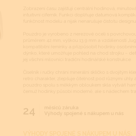
Zobrazení času zajišťují centrální hodinová, minutov
intuitivní ciferník. Funkci doplňuje datumová kompli
funkčnost modelu a nijak nenarušuje čistotu designu
Pouzdro je vyrobeno z nerezové oceli s povrchovo
průměrem 42 mm, výškou 13,9 mm a vzdáleností „lug 
kompatibilní řemínky a přizpůsobit hodinky osobnímu
dýnko, které umožňuje pohled na chod strojku – det
jej všichni milovníci tradiční hodinářské konstrukce.
Číselník i ručky chrání minerální sklíčko s dvojitý
retro charakter, zlepšuje čitelnost pod různými úhly
pouzdro spolu s měkkým obloukem skla vytváří harm
čemuž hodinky působí moderně, ale s nádechem trad
24
měsíců záruka
Výhody spojené s nákupem u nás
VÝHODY SPOJENÉ S NÁKUPEM U NÁS: