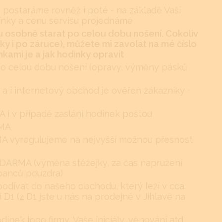
 postaráme rovněž i poté - na základě Vaší
ínky a cenu servisu projednáme
 osobně starat po celou dobu nošení. Cokoliv
y i po záruce), můžete mi zavolat na mé číslo
kami je a jak hodinky opravit
po celou dobu nošení (opravy, výměny pásků
 a i internetový obchod je ověřen zákazníky -
i v případě zaslání hodinek poštou
RMA
RMA vyregulujeme na nejvyšší možnou přesnost
DARMA (výměna stěžejky, za čas napružení
ábanců pouzdra)
podívat do našeho obchodu, který leží v cca.
i D1 (z D1 jste u nás na prodejně v Jihlavě na
nek logo firmy, Vaše iniciály, věnování atd.