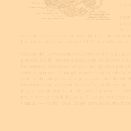
perfek
Mecha
prost
vnější
vyhnout. I když se dnes vyrábí opravdu kvalitní oleje a mn
hodinek, jejich přesnost a komfort. Přetahování časového 
Obecně platí, že mechanické automatické strojky by se při 
přesnosti chodu, respektive zpožďování se hodinek. U au
nedostatečný nátah zapříčiní v první fázi zpoďování stroje, 
defakto nejjemnějším ústrojí hodinek - krokové kolo, kotv
vydržet. Má-li strojek na vibrografu výkyv setrvačky 180
množstvím oleje se amplituda setrvačky zvedne na 295 st
je 320 - 330 stupňů). A soukolí hlavní vč. perovníku zůstávaj
pokud hodinky pozdí dřív jak za 8 - 10 let, není zcela nutn
(Valjoux 7750 vydrží i déle). Strojek se musí kopletně rozebr