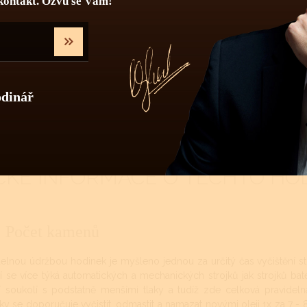
kontakt. Ozvu se Vám!
odinář
CKÉ INFORMACE O TĚCHTO HO
Počet kamenů
delnou údržbou hodinek je myšleno jednou za určitý čas vyčištění st
ní se více týká automatických a mechanických strojků jak strojků ba
 soukolí s podstatně menšími tlaky a tudíž zde celková pravideln
ky se doporučuje vyčistit, odmastit a namazat novými oleji 1x za 7 - 8 