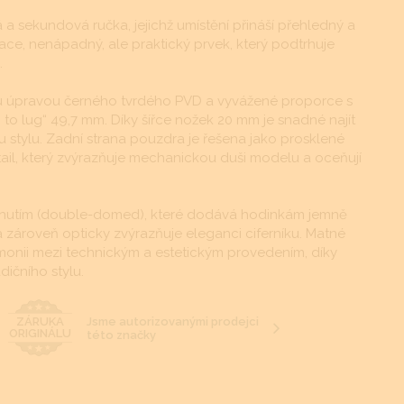
á a sekundová ručka, jejichž umístění přináší přehledný a
kace, nenápadný, ale praktický prvek, který podtrhuje
.
u úpravou černého tvrdého PVD a vyvážené proporce s
to lug“ 49,7 mm. Díky šířce nožek 20 mm je snadné najít
 stylu. Zadní strana pouzdra je řešena jako prosklené
ail, který zvýrazňuje mechanickou duši modelu a oceňují
m klenutím (double-domed), které dodává hodinkám jemně
 a zároveň opticky zvýrazňuje eleganci ciferníku. Matné
onii mezi technickým a estetickým provedením, díky
ičního stylu.
Jsme autorizovanými prodejci
ZÁRUKA
ORIGINÁLU
této značky