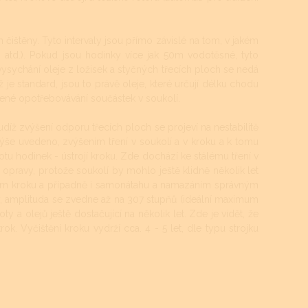
 čištěny. Tyto intervaly jsou přímo závislé na tom, v jakém
ti atd.). Pokud jsou hodinky více jak 50m vodotěsné, tyto
a vysychání oleje z ložisek a styčných třecích ploch se nedá
 je standard, jsou to právě oleje, které určují délku chodu
šené opotřebovávání součástek v soukolí.
udíž zvýšení odporu třecích ploch se projeví na nestabilitě
ýše uvedeno, zvýšením tření v soukolí a v kroku a k tomu
ikotu hodinek - ústrojí kroku. Zde dochází ke stálému tření v
 opravy, protože soukolí by mohlo ještě klidně několik let
štěním kroku a případně i samonátahu a namazáním správným
y, amplituda se zvedne až na 307 stupňů (ideální maximum
oty a olejů ještě dostačující na několik let. Zde je vidět, že
rok. Vyčištění kroku vydrží cca. 4 - 5 let, dle typu strojku