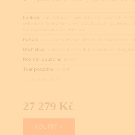
Funkce:
čas, datum, strojek automatic Swiss ETA 2
setrvačky 28.800/h = přesnost chodu 2 - 4 vteřiny den
která po nasvícení krásně svítí
Pohon:
automat - mechanické se samonátahem (nat
Druh skla:
křemíkové vypouklé (konvexní) - elegantn
Rozměr pouzdra:
42 mm
Tvar pouzdra:
kulaté
> ZOBRAZIT DALŠÍ
27 279 Kč
KOUPIT