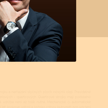
DINKÁCH
rojku a namazání styčných ploch novými oleji. Pravidelné
teriových - quartzových. Quartzové strojky mají podstatně
á údržba není až tolik nutná. Mechanické či automatické
let, krokové ústrojí a ložisko rotoru (automat) pro udržení