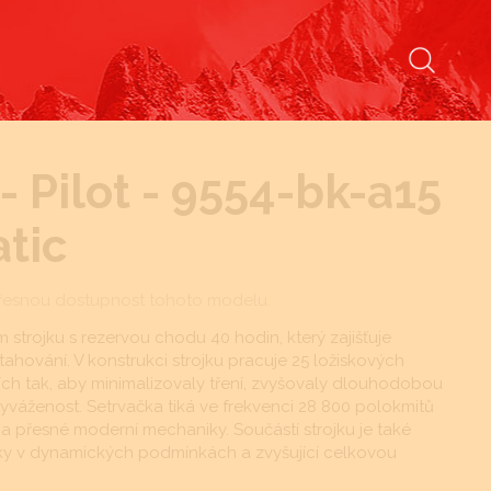
 Pilot - 9554-bk-a15
atic
řesnou dostupnost tohoto modelu.
strojku s rezervou chodu 40 hodin, který zajišťuje
ahování. V konstrukci strojku pracuje 25 ložiskových
ch tak, aby minimalizovaly tření, zvyšovaly dlouhodobou
vyváženost. Setrvačka tiká ve frekvenci 28 800 polokmitů
í a přesné moderní mechaniky. Součástí strojku je také
čky v dynamických podmínkách a zvyšující celkovou