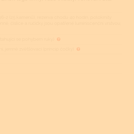
836-2 (25 kamenů), rezerva chodu 40 hodin, polokmity
ně, číslice a ručičky jsou opatřené luminiscenční vrstvou,
ahující se pohybem ruky)
í, jemně zvětšovací (princip čočky)