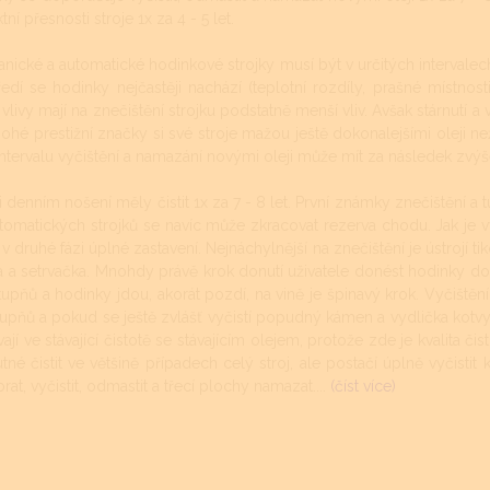
tní přesnosti stroje 1x za 4 - 5 let.
nické a automatické hodinkové strojky musí být v určitých intervalech
ředí se hodinky nejčastěji nachází (teplotní rozdíly, prašné místnos
 vlivy mají na znečištění strojku podstatně menší vliv. Avšak stárnutí 
ohé prestižní značky si své stroje mažou ještě dokonalejšími oleji než
intervalu vyčištění a namazání novými oleji může mít za následek zvý
denním nošení měly čistit 1x za 7 - 8 let. První známky znečištění a t
tomatických strojků se navíc může zkracovat rezerva chodu. Jak je v
v druhé fázi úplné zastavení. Nejnáchylnější na znečištění je ústrojí t
a a setrvačka. Mnohdy právě krok donutí uživatele donést hodinky do
 stupňů a hodinky jdou, akorát pozdí, na vině je špinavý krok. Vyči
upňů a pokud se ještě zvlášť vyčistí popudný kámen a vydlička kotv
í ve stávající čistotě se stávajícím olejem, protože zde je kvalita čist
é čistit ve většině případech celý stroj, ale postačí úplně vyčistit k
at, vyčistit, odmastit a třecí plochy namazat....
(číst více)