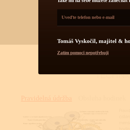
Také mi na sebe můžete zanechat 
Tomáš Vyskočil, majitel & h
Zatím pomoci nepotřebuji
TECHNI
Pravidelná údržba
Obsluha hodinek
Pravi
čiště
menší
hodin