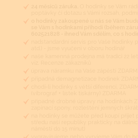
24 měsíců záruka.
O hodinky se Vám rádi
poptávky či dotazu s Vámi rozsah, podm
o hodinky zakoupené u nás se Vám budu
se Vám s hodinkami přihodí (během záruk
602521828 - ihned Vám sdělím, co s hodin
nadstandardní servis pro Vaše hodinky 
atd.) - jsme vyučeni v oboru hodinář
naše kamenná prodejna má tradici 22 let
viz. Recenze zákazníků
úprava náramku na Vaše zápěstí ZDARMA 
případná demagnetizace hodinek ZDA
chodí-li hodinky s větší diferencí, ZDA
(vibrograf + lístek tiskárny) ZDARMA
případné drobné úpravy na hodinkách Z
zapínací spony, rozleštění jemných škr
na hodinky se můžete před koupí přijet 
středu naší republiky prakticky na dálnic
náměstí do 15 minut)
vygravírujeme nebo vyryjeme Vám do hodi