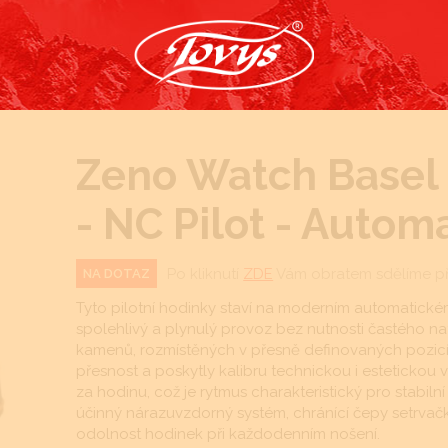
Zeno Watch Basel -
- NC Pilot - Autom
Po kliknutí
ZDE
Vám obratem sdělíme p
NA DOTAZ
Tyto pilotní hodinky staví na moderním automatickém 
spolehlivý a plynulý provoz bez nutnosti častého nat
kamenů, rozmístěných v přesně definovaných pozicí
přesnost a poskytly kalibru technickou i estetickou 
za hodinu, což je rytmus charakteristický pro stabiln
účinný nárazuvzdorný systém, chránící čepy setrva
odolnost hodinek při každodenním nošení.