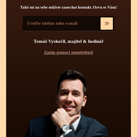
Také mi na sebe můžete zanechat kontakt. Ozvu se Vám!
TECHNICKÉ INFORMACE O
TĚCHTO HODINKÁCH
Pravidelná údržba
Obsluha hodinek
Počet kamenů
Tomáš Vyskočil, majitel & hodinář
Zatím pomoci nepotřebuji
Pravidelnou údržbou hodinek je myšleno jednou za určitý čas
vyčištění strojku a namazání styčných ploch novými oleji.
Pravidelné čištění se více týká automatických a mechanických
strojků jak strojků bateriových - quartzových. Quartzové strojky