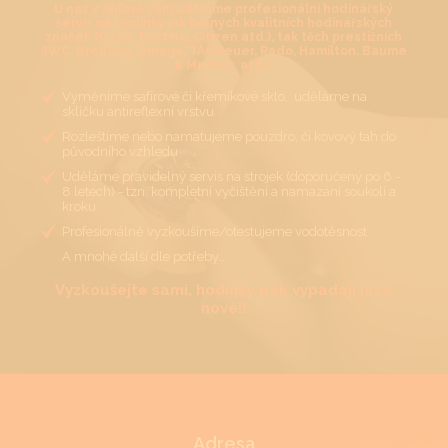
U nás v Jihlavě Vám uděláme profesionální hodinářský
servis na hodinky jak běžných kvalitních hodinářských
značek (Casio, Festina, Citizen atd.), tak těch prestižních
(IWC, Breitling, Omega, TAGHeuer, Rado, Hamilton, Baume
& Mercier, atd.).
Vyměníme safírové či křemíkové sklo, uděláme na
sklíčku antireflexní vrstvu
Rozleštíme nebo namatujeme pouzdro, či kovový tah do
původního vzhledu
Uděláme pravidelný servis na strojek (doporučený po 6 -
8 letech) - tzn. kompletní vyčištění a namazání soukolí a
kroku
Profesionálně vyzkoušíme/otestujeme vodotěsnost
A mnohé další dle potřeby…
Vyzkoušejte sami, hodinky pak vypadají jako
nové!!
Adresa