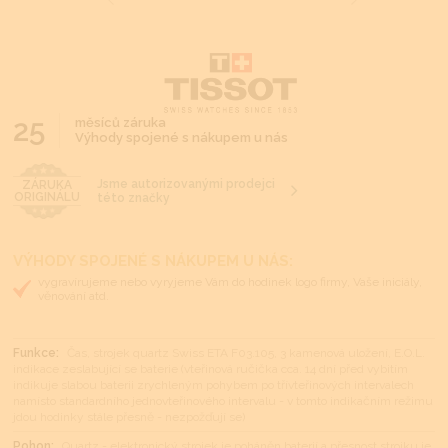
25
měsíců záruka
Výhody spojené s nákupem u nás
Jsme autorizovanými prodejci
ZÁRUKA
ORIGINÁLU
této značky
VÝHODY SPOJENÉ S NÁKUPEM U NÁS:
vygravírujeme nebo vyryjeme Vám do hodinek logo firmy, Vaše iniciály,
věnování atd.
Funkce:
Čas, strojek quartz Swiss ETA F03.105, 3 kamenová uložení, E.O.L.
indikace zeslabující se baterie (vteřinová ručička cca. 14 dní před vybitím
indikuje slabou baterii zrychleným pohybem po třívteřinových intervalech
namísto standardního jednovteřinového intervalu - v tomto indikačním režimu
jdou hodinky stále přesně - nezpožďují se)
Pohon:
Quartz - elektronický strojek je poháněn baterií a přesnost strojku je