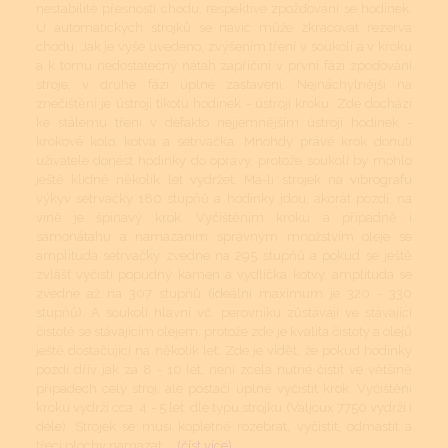
nestabilitě přesnosti chodu, respektive zpožďování se hodinek.
U automatických strojků se navíc může zkracovat rezerva
chodu. Jak je výše uvedeno, zvýšením tření v soukolí a v kroku
a k tomu nedostatečný nátah zapříčiní v první fázi zpoďování
stroje, v druhé fázi úplné zastavení. Nejnáchylnější na
znečištění je ústrojí tikotu hodinek - ústrojí kroku. Zde dochází
ke stálému tření v defakto nejjemnějším ústrojí hodinek -
krokové kolo, kotva a setrvačka. Mnohdy právě krok donutí
uživatele donést hodinky do opravy, protože soukolí by mohlo
ještě klidně několik let vydržet. Má-li strojek na vibrografu
výkyv setrvačky 180 stupňů a hodinky jdou, akorát pozdí, na
vině je špinavý krok. Vyčištěním kroku a případně i
samonátahu a namazáním správným množstvím oleje se
amplituda setrvačky zvedne na 295 stupňů a pokud se ještě
zvlášť vyčistí popudný kámen a vydlička kotvy, amplituda se
zvedne až na 307 stupňů (ideální maximum je 320 - 330
stupňů). A soukolí hlavní vč. perovníku zůstávají ve stávající
čistotě se stávajícím olejem, protože zde je kvalita čistoty a olejů
ještě dostačující na několik let. Zde je vidět, že pokud hodinky
pozdí dřív jak za 8 - 10 let, není zcela nutné čistit ve většině
případech celý stroj, ale postačí úplně vyčistit krok. Vyčištění
kroku vydrží cca. 4 - 5 let, dle typu strojku (Valjoux 7750 vydrží i
déle). Strojek se musí kopletně rozebrat, vyčistit, odmastit a
třecí plochy namazat....
(číst více)