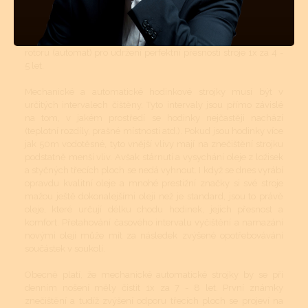
mají podstatně menší soukolí s podstatně menšími tlaky a tudíž
zde celková pravidelná údržba není až tolik nutná. Mechanické
či automatické hodinky se doporučuje vyčistit, odmastit a
namazat novými oleji 1x za 7 - 8 let, krokové ústrojí a ložisko
rotoru (automat) pro udržení perfektní přesnosti stroje 1x za 4 -
5 let.
Mechanické a automatické hodinkové strojky musí být v
určitých intervalech čištěny. Tyto intervaly jsou přímo závislé
na tom, v jakém prostředí se hodinky nejčastěji nachází
(teplotní rozdíly, prašné místnosti atd.). Pokud jsou hodinky více
jak 50m vodotěsné, tyto vnější vlivy mají na znečištění strojku
podstatně menší vliv. Avšak stárnutí a vysychání oleje z ložisek
a styčných třecích ploch se nedá vyhnout. I když se dnes vyrábí
opravdu kvalitní oleje a mnohé prestižní značky si své stroje
mažou ještě dokonalejšími oleji než je standard, jsou to právě
oleje, které určují délku chodu hodinek, jejich přesnost a
komfort. Přetahování časového intervalu vyčištění a namazání
novými oleji může mít za následek zvýšené opotřebovávání
součástek v soukolí.
Obecně platí, že mechanické automatické strojky by se při
denním nošení měly čistit 1x za 7 - 8 let. První známky
znečištění a tudíž zvýšení odporu třecích ploch se projeví na