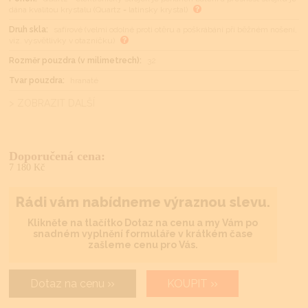
dána kvalitou krystalu (Quartz = latinsky krystal)
Druh skla:
safírové (velmi odolné proti otěru a poškrábání při běžném nošení,
viz. vysvětlivky v otazníčku)
Rozměr pouzdra (v milimetrech):
32
Tvar pouzdra:
hranaté
> ZOBRAZIT DALŠÍ
Doporučená cena:
7 180 Kč
Rádi vám nabídneme výraznou slevu.
Klikněte na tlačítko Dotaz na cenu a my Vám po
snadném vyplnění formuláře v krátkém čase
zašleme cenu pro Vás.
Dotaz na cenu
KOUPIT