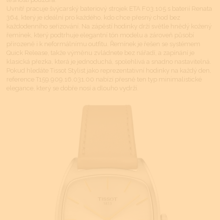
Uvnitř pracuje švýcarský bateriový strojek ETA F03.105 s baterií Renata
364, který je ideální pro každého, kdo chce přesný chod bez
každodenního seřizování. Na zápěstí hodinky drží světle hnědý kožený
řemínek, který podtrhuje elegantní tón modelu a zároveň působí
přirozeně i k neformálnímu outfitu. Řemínek je řešen se systémem
Quick Release, takže výměnu zvládnete bez nářadí, a zapínání je
klasická přezka, která je jednoduchá, spolehlivá a snadno nastavitelná.
Pokud hledáte Tissot Stylist jako reprezentativní hodinky na každý den,
reference T159.909.16.031.00 nabízí přesně ten typ minimalistické
elegance, který se dobře nosí a dlouho vydrží.