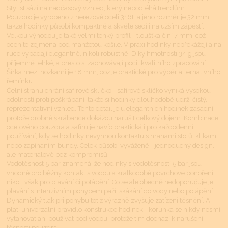
Stylist sází na nadčasový vzhled, který nepodléhá trendům.
Pouzdro je vyrobeno z nerezové oceli 316L a jeho rozměr je 32 mm,
takže hodinky působí kompaktně a skvěle sedí i na užším zápěstí.
Velkou výhodou je také velmi tenký profil - tloušťka činí 7 mm, což
oceníte zejména pod manžetou košile. V praxi hodinky nepřekážejí a na
ruce vypadají elegantně, nikoli robustně. Díky hmotnosti 34 g jsou
příjemně lehké, a přesto si zachovávají pocit kvalitního zpracování.
Šířka mezi nožkami je 18 mm, což je praktické pro výběr alternativního
řemínku.
Čelní stranu chrání safírové sklíčko - safírové sklíčko vyniká vysokou
odolností proti poškrábání, takže si hodinky dlouhodobě udrží čistý,
reprezentativní vzhled. Tento detail je u elegantních hodinek zásadní,
protože drobné škrábance dokážou narušit celkový dojem. Kombinace
ocelového pouzdra a safíru je navíc praktická i pro každodenní
používání, kdy se hodinky nevyhnou kontaktu s hranami stolů, klikami
nebo zapínáním bundy. Celek působí vyváženě - jednoduchý design,
ale materiálově bez kompromisů.
Vodotěsnost 5 bar znamená, že hodinky s vodotěsností 5 bar jsou
vhodné pro běžný kontakt s vodou a krátkodobé povrchové ponoření,
nikoli však pro plavání či potápění. Co se ale obecně nedoporučuje je
plavání s intenzivním pohybem paží, skákání do vody nebo potápění.
Dynamický tlak při pohybu totiž výrazně zvyšuje zatížení těsnění. A
platí univerzální pravidlo konstrukce hodinek - korunka se nikdy nesmí
vytahovat ani používat pod vodou, protože tím dochází k narušení
těsnosti pouzdra.