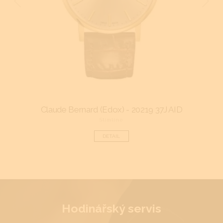
Claude Bernard (Edox) - 20219 37J AID
Cl
Slimline
DETAIL
Hodinářský servis