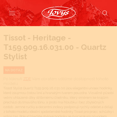
Tissot - Heritage -
T159.909.16.031.00 - Quartz
Stylist
NA DOTAZ
Po kliknutí
ZDE
Vám obratem sdělíme dostupnost tohoto
modelu
Tissot Stylist Quartz T159.909.16.031.00 jsou elegantní unisex hodinky,
které zaujmou čistou linií a hranatým tvarem pouzdra. Vizuálně působí
velmi uhlazeně díky stříbrnému číselníku, který směrem ke krajům
přechází do tmavšího tónu, a proto má hloubku i bez zbytečných
ozdob. Jemné ručky a decentní indexy podporují rychlý odečet a dělají
z tohoto modelu ideální společenské hodinky Tissot pro práci, schůzky i
volný čas. Pokud hledáte stylové hodinky se švýcarským původem,