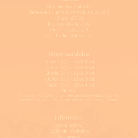
Hodinářství a Zlatnictví
Benešova 1 - na rohu náměstí a pěší zóny
Jihlava 586 01
tel:
+420 565 657 100
mobil:
725 825 236
mail:
hodinky@tovys.cz
Otevírací doba
Pondělí
8,30 - 18,00 hod.
Úterý
8,30 - 18,00 hod.
Středa
8,30 - 18,00 hod.
Čtvrtek
8,30 - 18,00 hod.
Pátek
8,30 - 18,00 hod.
Neděle
Pro zákazníky, kteří si chtějí přijet pro hodinky nad 15.000,- kč
otevřeme individuálně kdykoliv během neděle od 9 - 18 hod.
Informace
Časté dotazy
Obchodní podmínky
Reklamace