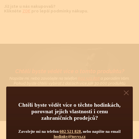
Již jste u nás nakupovali?
Klikněte
ZDE
pro lepší podmínky nákupu.
Chtěli byste vědět více o tomto produktu?
Napište mi, nebo zavolejte na telefon
602 521 828
a poradím Vám.
Pokud byste chtěli vybírat z dalších více jak 30 000 produktů
od 55 světových značek, navštivte náš hlavní eshop firmy:
www.tovys.cz
. Tomáš Vyskočil
Chtěli byste vědět více o těchto hodinkách,
porovnat jejich vlastnosti i cenu
zahraničních prodejců?
Zavolejte mi na telefon
602 521 828
, nebo napište na email
hodinky@tovys.cz