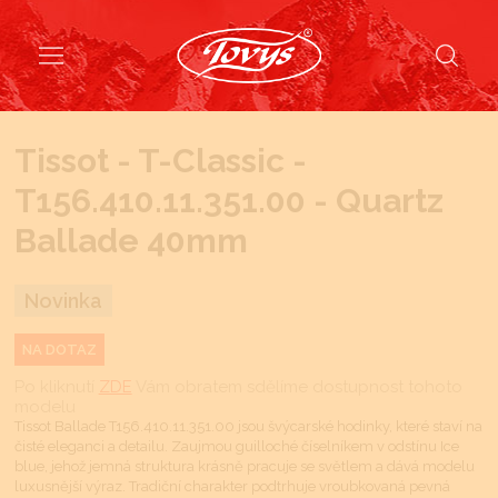
Tissot - T-Classic -
T156.410.11.351.00 - Quartz
Ballade 40mm
Novinka
NA DOTAZ
Po kliknutí
ZDE
Vám obratem sdělíme dostupnost tohoto
modelu
Tissot Ballade T156.410.11.351.00 jsou švýcarské hodinky, které staví na
čisté eleganci a detailu. Zaujmou guilloché číselníkem v odstínu Ice
blue, jehož jemná struktura krásně pracuje se světlem a dává modelu
luxusnější výraz. Tradiční charakter podtrhuje vroubkovaná pevná