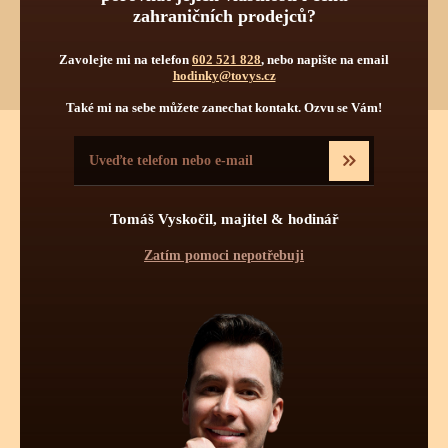
od 55 světových značek, navštivte náš hlavní eshop firmy:
zahraničních prodejců?
www.tovys.cz
. Tomáš Vyskočil
Zavolejte mi na telefon
602 521 828
, nebo napište na email
hodinky@tovys.cz
Také mi na sebe můžete zanechat kontakt. Ozvu se Vám!
TECHNICKÉ INFORMACE O
Tomáš Vyskočil, majitel & hodinář
TĚCHTO HODINKÁCH
Zatím pomoci nepotřebuji
Pravidelná údržba
Obsluha hodinek
Počet kamenů