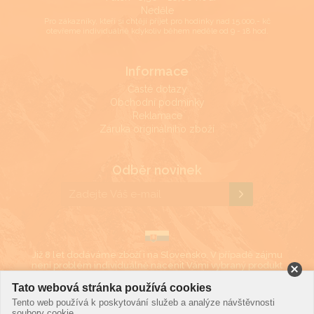
Neděle
Pro zákazníky, kteří si chtějí přijet pro hodinky nad 15.000,- kč
otevřeme individuálně kdykoliv během neděle od 9 - 18 hod.
Informace
Časté dotazy
Obchodní podmínky
Reklamace
Záruka originálního zboží
Odběr novinek
Již 8 let dodáváme zboží i na Slovensko. V případě zájmu
není problém individuálně nacenit Vámi vybraný produkt
i v eurech.
Tato webová stránka používá cookies
Tento web používá k poskytování služeb a analýze návštěvnosti
soubory cookie.