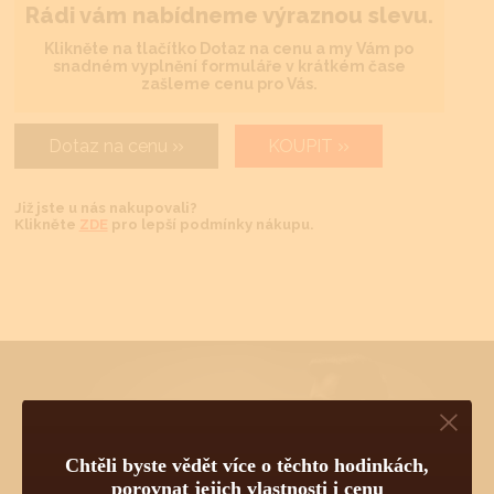
Rádi vám nabídneme výraznou slevu.
Klikněte na tlačítko Dotaz na cenu a my Vám po
snadném vyplnění formuláře v krátkém čase
zašleme cenu pro Vás.
Dotaz na cenu
KOUPIT
Již jste u nás nakupovali?
Klikněte
ZDE
pro lepší podmínky nákupu.
Chtěli byste vědět více o tomto produktu?
Chtěli byste vědět více o těchto hodinkách,
Napište mi, nebo zavolejte na telefon
602 521 828
a poradím Vám.
Pokud byste chtěli vybírat z dalších více jak 30 000 produktů
porovnat jejich vlastnosti i cenu