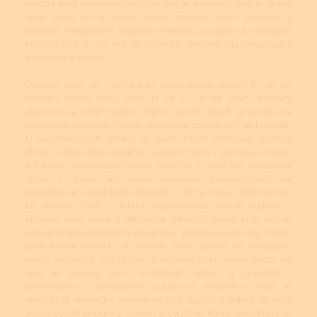
mažou ještě dokonalejšími oleji než je standard, jsou to právě
oleje, které určují délku chodu hodinek, jejich přesnost a
komfort. Přetahování časového intervalu vyčištění a namazání
novými oleji může mít za následek zvýšené opotřebovávání
součástek v soukolí.
Obecně platí, že mechanické automatické strojky by se při
denním nošení měly čistit 1x za 7 - 8 let. První známky
znečištění a tudíž zvýšení odporu třecích ploch se projeví na
nestabilitě přesnosti chodu, respektive zpožďování se hodinek.
U automatických strojků se navíc může zkracovat rezerva
chodu. Jak je výše uvedeno, zvýšením tření v soukolí a v kroku
a k tomu nedostatečný nátah zapříčiní v první fázi zpoďování
stroje, v druhé fázi úplné zastavení. Nejnáchylnější na
znečištění je ústrojí tikotu hodinek - ústrojí kroku. Zde dochází
ke stálému tření v defakto nejjemnějším ústrojí hodinek -
krokové kolo, kotva a setrvačka. Mnohdy právě krok donutí
uživatele donést hodinky do opravy, protože soukolí by mohlo
ještě klidně několik let vydržet. Má-li strojek na vibrografu
výkyv setrvačky 180 stupňů a hodinky jdou, akorát pozdí, na
vině je špinavý krok. Vyčištěním kroku a případně i
samonátahu a namazáním správným množstvím oleje se
amplituda setrvačky zvedne na 295 stupňů a pokud se ještě
zvlášť vyčistí popudný kámen a vydlička kotvy, amplituda se