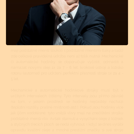
Pravidelnou údržbou hodinek je myšleno jednou za určitý čas
vyčištění strojku a namazání styčných ploch novými oleji.
Pravidelné čištění se více týká automatických a mechanických
strojků jak strojků bateriových - quartzových. Quartzové strojky
mají podstatně menší soukolí s podstatně menšími tlaky a tudíž
zde celková pravidelná údržba není až tolik nutná. Mechanické
či automatické hodinky se doporučuje vyčistit, odmastit a
namazat novými oleji 1x za 7 - 8 let, krokové ústrojí a ložisko
rotoru (automat) pro udržení perfektní přesnosti stroje 1x za 4 -
5 let.
Mechanické a automatické hodinkové strojky musí být v
určitých intervalech čištěny. Tyto intervaly jsou přímo závislé
na tom, v jakém prostředí se hodinky nejčastěji nachází
(teplotní rozdíly, prašné místnosti atd.). Pokud jsou hodinky více
jak 50m vodotěsné, tyto vnější vlivy mají na znečištění strojku
podstatně menší vliv. Avšak stárnutí a vysychání oleje z ložisek
a styčných třecích ploch se nedá vyhnout. I když se dnes vyrábí
opravdu kvalitní oleje a mnohé prestižní značky si své stroje