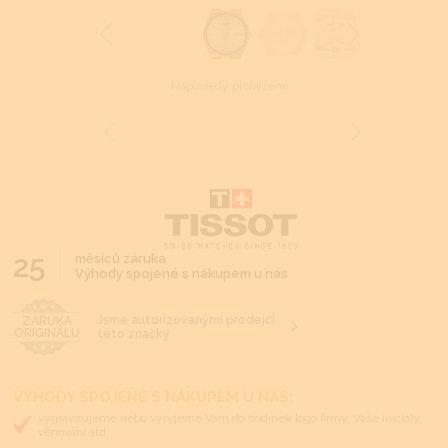
Naposledy prohlížené
25
měsíců záruka
Výhody spojené s nákupem u nás
Jsme autorizovanými prodejci
ZÁRUKA
ORIGINÁLU
této značky
VÝHODY SPOJENÉ S NÁKUPEM U NÁS:
vygravírujeme nebo vyryjeme Vám do hodinek logo firmy, Vaše iniciály,
věnování atd.