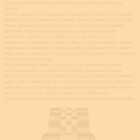
vzhled, který dobře funguje na fotkách i při rychlém pohledu na
zápěstí.
Model je dodáván s rychloupínacím náramkem, takže změna stylu je
otázkou chvilky a obejde se bez nářadí. Barva náramku je dle výrobce
šedá a zapínání je řešeno jako motýlková spona s tlačítky, která je
pohodlná, bezpečná a esteticky čistá, protože na ruce působí
symetricky. Hodinky mají vodotěsnost 10 bar (100 m) - jsou
konstrukčně připravené pro styk s vodou a zvládnou i plavání, nikoliv
však hlubinné potápění. Obecné pravidlo zůstává stejné: korunka se
nikdy nesmí vytahovat ani používat pod vodou, protože tím může dojít k
narušení těsnosti pouzdra.
Tissot Ballade jsou ideální volbou pro muže, kteří chtějí klasické
švýcarské hodinky s moderním komfortem quartzového strojku.
Skvěle se hodí k obleku, business casual stylu i k čistému městskému
outfitu, kde vynikne jejich Ice blue číselník a vroubkovaná luneta. Díky
safírovému sklíčku a oceli 316L jsou připravené na každodenní nošení
bez zbytečných obav. A pokud chcete svůj vzhled měnit,
rychloupínací systém náramku vám to usnadní během pár okamžiků.