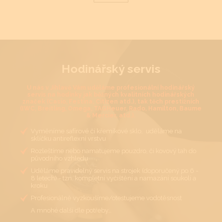
Hodinářský servis
U nás v Jihlavě Vám uděláme profesionální hodinářský
servis na hodinky jak běžných kvalitních hodinářských
značek (Casio, Festina, Citizen atd.), tak těch prestižních
(IWC, Breitling, Omega, TAGHeuer, Rado, Hamilton, Baume
& Mercier, atd.).
Vyměníme safírové či křemíkové sklo, uděláme na
sklíčku antireflexní vrstvu
Rozleštíme nebo namatujeme pouzdro, či kovový tah do
původního vzhledu
Uděláme pravidelný servis na strojek (doporučený po 6 -
8 letech) - tzn. kompletní vyčištění a namazání soukolí a
kroku
Profesionálně vyzkoušíme/otestujeme vodotěsnost
A mnohé další dle potřeby…