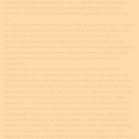
luneta, typická pro klasické hodinářství, a zároveň dodává pouzdru
osobitost. Díky této kombinaci působí Ballade formálně, ale stále
moderně - jako univerzální pánské hodinky pro práci, schůzky i volný
čas.
Pouzdro je vyrobeno z nerezové oceli 316L a má průměr 40 mm, takže
na zápěstí nepůsobí ani přehnaně robustně, ani drobně. Délka i šířka
pouzdra jsou 40 mm a jeho tloušťka činí 8,25 mm, což pomáhá k
pohodlnému nošení pod manžetou košile. Číselník chrání safírové
sklíčko s antireflexní vrstvou - safírové sklíčko vyniká vysokou odolností
proti poškrábání a antireflex navíc zlepšuje čitelnost v ostrém světle.
Celková hmotnost hodinek je 120 g, takže působí jistě, ale stále
komfortně.
O přesný chod se stará švýcarský quartzový strojek s označením
energie Quartz EOL. Praktická funkce EOL (End-of-Life) upozorní na
blížící se konec životnosti baterie, což je výhoda pro každého, kdo chce
mít chod hodinek pod kontrolou bez překvapení. Zobrazení je řešeno
jako HMSD - hodiny, minuty, sekundy a datum - tedy přesně to, co se v
každodenním provozu používá nejčastěji. Hodinky využívají baterii
Renata 371 / 1.55 V a strojek má kalibr 11 1/2''' s průměrem 25,6 mm.
Čitelnost podporují čisté indexy a také luminiscenční materiál Super-
LumiNova® na ručičkách. V praxi to znamená snadné odečítání času
za šera, ve tmě nebo po rychlém nasvícení - ručičky zůstávají jasně
viditelné i při zhoršených světelných podmínkách. Ice blue číselník je
navíc díky své barvě velmi efektní, ale zároveň neagresivní, takže
nepřebíjí outfit a dá se nosit i denně. Výsledkem je elegantní, přehledný