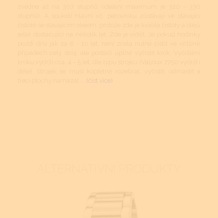
zvedne až na 307 stupňů (ideální maximum je 320 - 330
stupňů). A soukolí hlavní vč. perovníku zůstávají ve stávající
čistotě se stávajícím olejem, protože zde je kvalita čistoty a olejů
ještě dostačující na několik let. Zde je vidět, že pokud hodinky
pozdí dřív jak za 8 - 10 let, není zcela nutné čistit ve většině
případech celý stroj, ale postačí úplně vyčistit krok. Vyčištění
kroku vydrží cca. 4 - 5 let, dle typu strojku (Valjoux 7750 vydrží i
déle). Strojek se musí kopletně rozebrat, vyčistit, odmastit a
třecí plochy namazat....
(číst více)
ALTERNATIVNÍ PRODUKTY