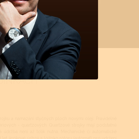
DINKÁCH
rojku a namazání styčných ploch novými oleji. Pravidelné
teriových - quartzových. Quartzové strojky mají podstatně
á údržba není až tolik nutná. Mechanické či automatické
let, krokové ústrojí a ložisko rotoru (automat) pro udržení