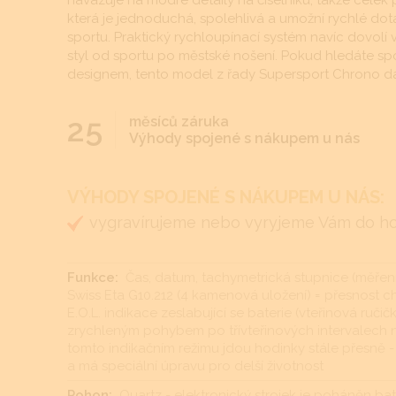
navazuje na modré detaily na číselníku, takže celek 
která je jednoduchá, spolehlivá a umožní rychlé dot
sportu. Praktický rychloupínací systém navíc dovolí
styl od sportu po městské nošení. Pokud hledáte s
designem, tento model z řady Supersport Chrono dá
25
měsíců záruka
Výhody spojené s nákupem u nás
VÝHODY SPOJENÉ S NÁKUPEM U NÁS:
vygravírujeme nebo vyryjeme Vám do hodi
Funkce:
Čas, datum, tachymetrická stupnice (měření 
Swiss Eta G10.212 (4 kamenová uložení) = přesnost ch
E.O.L. indikace zeslabující se baterie (vteřinová ručič
zrychleným pohybem po třívteřinových intervalech n
tomto indikačním režimu jdou hodinky stále přesně - 
a má speciální úpravu pro delší životnost
Pohon:
Quartz - elektronický strojek je poháněn bate