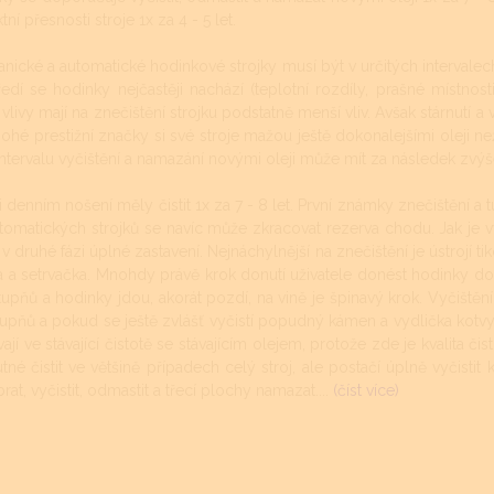
tní přesnosti stroje 1x za 4 - 5 let.
nické a automatické hodinkové strojky musí být v určitých intervalech
ředí se hodinky nejčastěji nachází (teplotní rozdíly, prašné místnos
 vlivy mají na znečištění strojku podstatně menší vliv. Avšak stárnutí 
ohé prestižní značky si své stroje mažou ještě dokonalejšími oleji než
intervalu vyčištění a namazání novými oleji může mít za následek zvý
denním nošení měly čistit 1x za 7 - 8 let. První známky znečištění a t
tomatických strojků se navíc může zkracovat rezerva chodu. Jak je v
v druhé fázi úplné zastavení. Nejnáchylnější na znečištění je ústrojí t
a a setrvačka. Mnohdy právě krok donutí uživatele donést hodinky do
 stupňů a hodinky jdou, akorát pozdí, na vině je špinavý krok. Vyči
upňů a pokud se ještě zvlášť vyčistí popudný kámen a vydlička kotv
í ve stávající čistotě se stávajícím olejem, protože zde je kvalita čist
é čistit ve většině případech celý stroj, ale postačí úplně vyčistit k
at, vyčistit, odmastit a třecí plochy namazat....
(číst více)