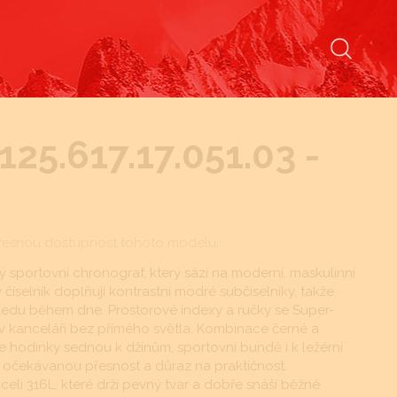
T125.617.17.051.03 -
řesnou dostupnost tohoto modelu.
ný sportovní chronograf, který sází na moderní, maskulinní
íselník doplňují kontrastní modré subčíselníky, takže
ledu během dne. Prostorové indexy a ručky se Super-
v kanceláři bez přímého světla. Kombinace černé a
e hodinky sednou k džínům, sportovní bundě i k ležérní
u očekávanou přesnost a důraz na praktičnost.
i 316L, které drží pevný tvar a dobře snáší běžné