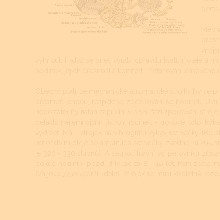
perfek
Mecha
prost
vnější
vyhnout. I když se dnes vyrábí opravdu kvalitní oleje a mn
hodinek, jejich přesnost a komfort. Přetahování časového 
Obecně platí, že mechanické automatické strojky by se při 
přesnosti chodu, respektive zpožďování se hodinek. U au
nedostatečný nátah zapříčiní v první fázi zpoďování stroje, 
defakto nejjemnějším ústrojí hodinek - krokové kolo, kotv
vydržet. Má-li strojek na vibrografu výkyv setrvačky 180
množstvím oleje se amplituda setrvačky zvedne na 295 st
je 320 - 330 stupňů). A soukolí hlavní vč. perovníku zůstávaj
pokud hodinky pozdí dřív jak za 8 - 10 let, není zcela nutn
(Valjoux 7750 vydrží i déle). Strojek se musí kopletně rozebr