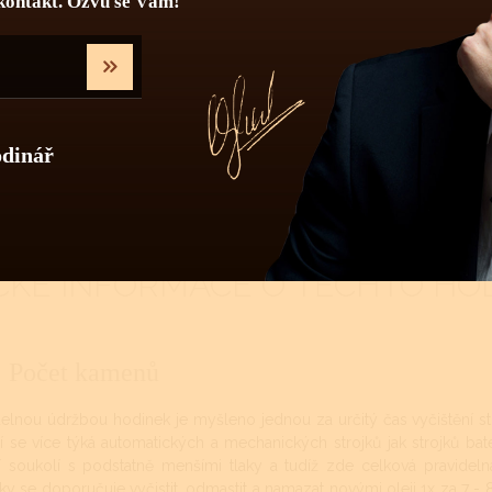
kontakt. Ozvu se Vám!
odinář
CKÉ INFORMACE O TĚCHTO HO
Počet kamenů
delnou údržbou hodinek je myšleno jednou za určitý čas vyčištění st
ní se více týká automatických a mechanických strojků jak strojků ba
 soukolí s podstatně menšími tlaky a tudíž zde celková pravideln
ky se doporučuje vyčistit, odmastit a namazat novými oleji 1x za 7 - 8 