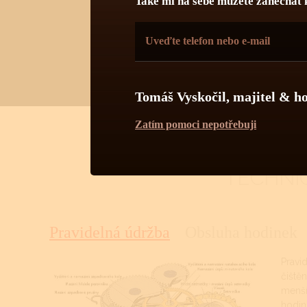
Také mi na sebe můžete zanechat 
Tomáš Vyskočil, majitel & h
Zatím pomoci nepotřebuji
TECHNI
Pravidelná údržba
Obsluha hodinek
Pravi
čiště
menší
hodin