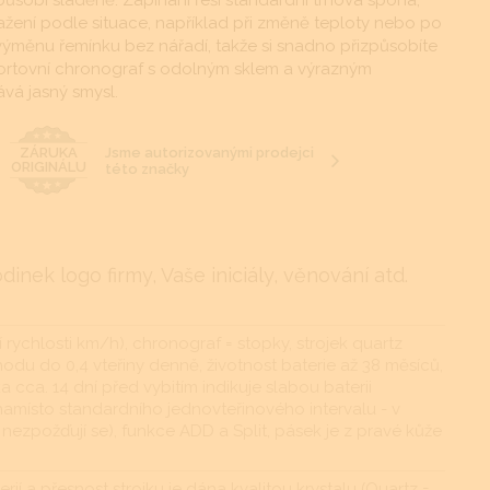
působí sladěně. Zapínání řeší standardní trnová spona,
ažení podle situace, například při změně teploty nebo po
 výměnu řemínku bez nářadí, takže si snadno přizpůsobíte
portovní chronograf s odolným sklem a výrazným
vá jasný smysl.
Jsme autorizovanými prodejci
ZÁRUKA
ORIGINÁLU
této značky
nek logo firmy, Vaše iniciály, věnování atd.
rychlosti km/h), chronograf = stopky, strojek quartz
odu do 0,4 vteřiny denně, životnost baterie až 38 měsíců,
ka cca. 14 dní před vybitím indikuje slabou baterii
amísto standardního jednovteřinového intervalu - v
nezpožďují se), funkce ADD a Split, pásek je z pravé kůže
rií a přesnost strojku je dána kvalitou krystalu (Quartz =