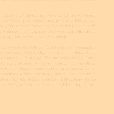
 čištěny. Tyto intervaly jsou přímo závislé na tom, v jakém
ti atd.). Pokud jsou hodinky více jak 50m vodotěsné, tyto
a vysychání oleje z ložisek a styčných třecích ploch se nedá
 je standard, jsou to právě oleje, které určují délku chodu
šené opotřebovávání součástek v soukolí.
udíž zvýšení odporu třecích ploch se projeví na nestabilitě
ýše uvedeno, zvýšením tření v soukolí a v kroku a k tomu
ikotu hodinek - ústrojí kroku. Zde dochází ke stálému tření v
 opravy, protože soukolí by mohlo ještě klidně několik let
štěním kroku a případně i samonátahu a namazáním správným
y, amplituda se zvedne až na 307 stupňů (ideální maximum
oty a olejů ještě dostačující na několik let. Zde je vidět, že
rok. Vyčištění kroku vydrží cca. 4 - 5 let, dle typu strojku