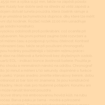
a 45,50 mm a výška 11,92 mm, takže na zápěstí působí
. Kulatý tvar dobře sedí na střední až větší zápěstí a
dojem dotváří luneta pouzdra, která číselník rámuje a
je umístěná tachymetrická stupnice, díky které lze měřit
rtovní styl hodinek. Rozteč nožek 22,00 mm usnadňuje
e solidní konstrukci.
ká vysokou odolností proti poškrábání, což oceníte při
vybavením. Na první pohled zaujme čisté rozvržení a
 při měření času a podporují rychlou čitelnost. Kontrast
obrazení času, takže se při používání chronografu
 jsou hodinky použitelnější v běžném režimu práce i
é staví na čitelnosti a funkčnosti bez zbytečných ozdob.
uartz EOL - indikací konce životnosti baterie. Použita je
sného chodu a minimálních nároků na údržbu. Chronograf
dlo 30 minut a měření 1/10 sekundy, doplněné o funkce
 úseků. V praxi snadno změříte intervalový trénink, dobu
otěsnost 10 bar (100 m) znamená, že jsou konstrukčně
hladiny, nikoli však pro hlubinné potápění. Korunku ani
e může narušit těsnost pouzdra.
z lícové strany má embosovanou hovězí kůži, na rubu
ím počasí. Barva pásku je černá - modrá a přirozeně