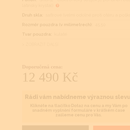
latinsky krystal)
Druh skla:
safírové (velmi odolné proti otěru a pošk
Rozměr pouzdra (v milimetrech):
45.50
Tvar pouzdra:
kulaté
> ZOBRAZIT DALŠÍ
Doporučená cena:
12 490 Kč
Rádi vám nabídneme výraznou slevu
Klikněte na tlačítko Dotaz na cenu a my Vám po
snadném vyplnění formuláře v krátkém čase
zašleme cenu pro Vás.