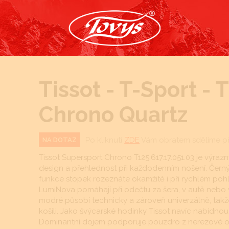
Tissot - T-Sport - 
Chrono Quartz
Po kliknutí
ZDE
Vám obratem sdělíme p
NA DOTAZ
Tissot Supersport Chrono T125.617.17.051.03 je výraz
design a přehlednost při každodenním nošení. Černý č
funkce stopek rozeznáte okamžitě i při rychlém poh
LumiNova pomáhají při odečtu za šera, v autě nebo 
modré působí technicky a zároveň univerzálně, takž
košili. Jako švýcarské hodinky Tissot navíc nabídno
Dominantní dojem podporuje pouzdro z nerezové ocel