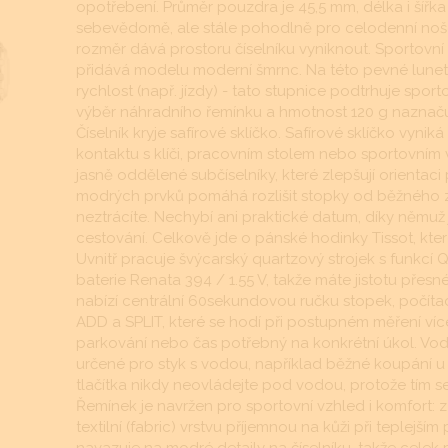
opotřebení. Průměr pouzdra je 45,5 mm, délka i šířk
sebevědomě, ale stále pohodlně pro celodenní nošení
rozměr dává prostoru číselníku vyniknout. Sportovní 
přidává modelu moderní šmrnc. Na této pevné lunetě 
rychlost (např. jízdy) - tato stupnice podtrhuje spo
výběr náhradního řemínku a hmotnost 120 g naznačuj
Číselník kryje safírové sklíčko. Safírové sklíčko vyni
kontaktu s klíči, pracovním stolem nebo sportovním 
jasně oddělené subčíselníky, které zlepšují orientaci
modrých prvků pomáhá rozlišit stopky od běžného z
neztrácíte. Nechybí ani praktické datum, díky němuž
cestování. Celkově jde o pánské hodinky Tissot, kter
Uvnitř pracuje švýcarský quartzový strojek s funkcí Q
baterie Renata 394 / 1.55 V, takže máte jistotu pře
nabízí centrální 60sekundovou ručku stopek, počíta
ADD a SPLIT, které se hodí při postupném měření více
parkování nebo čas potřebný na konkrétní úkol. Vod
určené pro styk s vodou, například běžné koupání u 
tlačítka nikdy neovládejte pod vodou, protože tím s
Řemínek je navržen pro sportovní vzhled i komfort: 
textilní (fabric) vrstvu příjemnou na kůži při teplejš