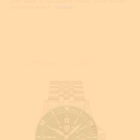
déle). Strojek se musí kopletně rozebrat, vyčistit, odmastit a
třecí plochy namazat....
(číst více)
ALTERNATIVNÍ PRODUKTY