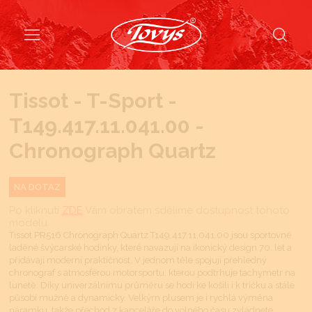
Tissot - T-Sport -
T149.417.11.041.00 -
Chronograph Quartz
NA DOTAZ
Po kliknutí
ZDE
Vám obratem sdělíme dostupnost tohoto
modelu
Tissot PR516 Chronograph Quartz T149.417.11.041.00 jsou sportovně
laděné švýcarské hodinky, které navazují na ikonický design 70. let a
přidávají moderní praktičnost. V jednom těle spojují přehledný
chronograf s atmosférou motorsportu, kterou podtrhuje tachymetr na
lunetě. Díky univerzálnímu průměru se hodí ke košili i k tričku a stále
působí mužně a dynamicky. Velkým plusem je i rychlá výměna
náramku, takže přechod z kanceláře do volného času zvládnete