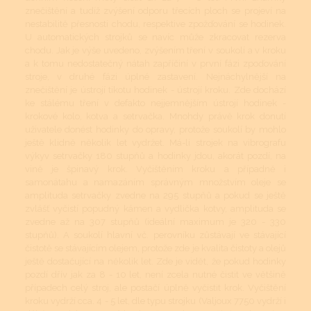
znečištění a tudíž zvýšení odporu třecích ploch se projeví na
nestabilitě přesnosti chodu, respektive zpožďování se hodinek.
U automatických strojků se navíc může zkracovat rezerva
chodu. Jak je výše uvedeno, zvýšením tření v soukolí a v kroku
a k tomu nedostatečný nátah zapříčiní v první fázi zpoďování
stroje, v druhé fázi úplné zastavení. Nejnáchylnější na
znečištění je ústrojí tikotu hodinek - ústrojí kroku. Zde dochází
ke stálému tření v defakto nejjemnějším ústrojí hodinek -
krokové kolo, kotva a setrvačka. Mnohdy právě krok donutí
uživatele donést hodinky do opravy, protože soukolí by mohlo
ještě klidně několik let vydržet. Má-li strojek na vibrografu
výkyv setrvačky 180 stupňů a hodinky jdou, akorát pozdí, na
vině je špinavý krok. Vyčištěním kroku a případně i
samonátahu a namazáním správným množstvím oleje se
amplituda setrvačky zvedne na 295 stupňů a pokud se ještě
zvlášť vyčistí popudný kámen a vydlička kotvy, amplituda se
zvedne až na 307 stupňů (ideální maximum je 320 - 330
stupňů). A soukolí hlavní vč. perovníku zůstávají ve stávající
čistotě se stávajícím olejem, protože zde je kvalita čistoty a olejů
ještě dostačující na několik let. Zde je vidět, že pokud hodinky
pozdí dřív jak za 8 - 10 let, není zcela nutné čistit ve většině
případech celý stroj, ale postačí úplně vyčistit krok. Vyčištění
kroku vydrží cca. 4 - 5 let, dle typu strojku (Valjoux 7750 vydrží i