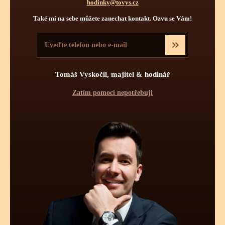
hodinky@tovys.cz
Také mi na sebe můžete zanechat kontakt. Ozvu se Vám!
TECHNICKÉ INFORMACE O
TĚCHTO HODINKÁCH
Pravidelná údržba
Tomáš Vyskočil, majitel & hodinář
Obsluha hodinek
Počet kamenů
Zatím pomoci nepotřebuji
Pravidelnou údržbou hodinek je myšleno jednou za určitý čas
vyčištění strojku a namazání styčných ploch novými oleji.
Pravidelné čištění se více týká automatických a mechanických