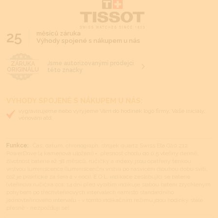
25
měsíců záruka
Výhody spojené s nákupem u nás
Jsme autorizovanými prodejci
ZÁRUKA
ORIGINÁLU
této značky
VÝHODY SPOJENÉ S NÁKUPEM U NÁS:
vygravírujeme nebo vyryjeme Vám do hodinek logo firmy, Vaše iniciály,
věnování atd.
Funkce:
Čas, datum, chronograph, strojek quartz Swiss Eta G10.212
PowerDrive (4 kamenová uložení) = přesnost chodu do 0,5 vteřiny denně,
životnost baterie až 38 měsíců, ručičky a indexy jsou opatřeny tenkou
vrstvou luminiscence (luminiscenční vrstva po nasvícení dlouhou dobu svítí,
což je praktické za šera a v noci), E.O.L. indikace zeslabující se baterie
(vteřinová ručička cca. 14 dní před vybitím indikuje slabou baterii zrychleným
pohybem po třechvteřinových intervalech namísto standardního
jednovteřinového intervalu - v tomto indikačním režimu jdou hodinky stále
přesně - nezpožďují se)