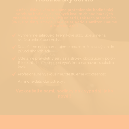
U nás v Jihlavě Vám uděláme profesionální hodinářský
servis na hodinky jak běžných kvalitních hodinářských
značek (Casio, Festina, Citizen atd.), tak těch prestižních
(IWC, Breitling, Omega, TAGHeuer, Rado, Hamilton, Baume
& Mercier, atd.).
Vyměníme safírové či křemíkové sklo, uděláme na
sklíčku antireflexní vrstvu
Rozleštíme nebo namatujeme pouzdro, či kovový tah do
původního vzhledu
Uděláme pravidelný servis na strojek (doporučený po 6 -
8 letech) - tzn. kompletní vyčištění a namazání soukolí a
kroku
Profesionálně vyzkoušíme/otestujeme vodotěsnost
A mnohé další dle potřeby…
Vyzkoušejte sami, hodinky pak vypadají jako
nové!!