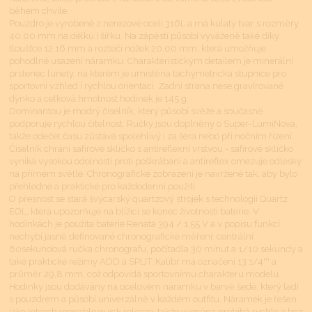
během chvíle.
Pouzdro je vyrobené z nerezové oceli 316L a má kulatý tvar s rozměry
40,00 mm na délku i šířku. Na zápěstí působí vyváženě také díky
tloušťce 12,16 mm a rozteči nožek 20,00 mm, která umožňuje
pohodlné usazení náramku. Charakteristickým detailem je minerální
prstenec lunety, na kterém je umístěna tachymetrická stupnice pro
sportovní vzhled i rychlou orientaci. Zadní strana nese gravírované
dýnko a celková hmotnost hodinek je 145 g.
Dominantou je modrý číselník, který působí svěže a současně
podporuje rychlou čitelnost. Ručky jsou doplněny o Super-LumiNova,
takže odečet času zůstává spolehlivý i za šera nebo při nočním řízení.
Číselník chrání safírové sklíčko s antireflexní vrstvou - safírové sklíčko
vyniká vysokou odolností proti poškrábání a antireflex omezuje odlesky
na přímém světle. Chronografické zobrazení je navržené tak, aby bylo
přehledné a praktické pro každodenní použití.
O přesnost se stará švýcarský quartzový strojek s technologií Quartz
EOL, která upozorňuje na blížící se konec životnosti baterie. V
hodinkách je použita baterie Renata 394 / 1,55 V a v popisu funkcí
nechybí jasně definované chronografické měření: centrální
60sekundová ručka chronografu, počítadla 30 minut a 1/10 sekundy a
také praktické režimy ADD a SPLIT. Kalibr má označení 13 1/4''' a
průměr 29,8 mm, což odpovídá sportovnímu charakteru modelu.
Hodinky jsou dodávány na ocelovém náramku v barvě šedé, který ladí
s pouzdrem a působí univerzálně v každém outfitu. Náramek je řešen
jako Interchangeable quick release, takže výměna probíhá rychle a bez