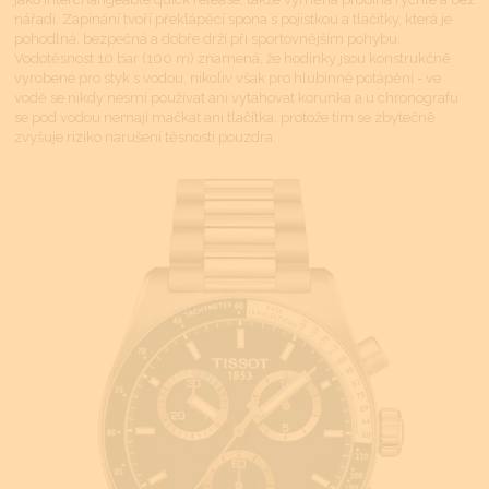
nářadí. Zapínání tvoří překlápěcí spona s pojistkou a tlačítky, která je
pohodlná, bezpečná a dobře drží při sportovnějším pohybu.
Vodotěsnost 10 bar (100 m) znamená, že hodinky jsou konstrukčně
vyrobené pro styk s vodou, nikoliv však pro hlubinné potápění - ve
vodě se nikdy nesmí používat ani vytahovat korunka a u chronografu
se pod vodou nemají mačkat ani tlačítka, protože tím se zbytečně
zvyšuje riziko narušení těsnosti pouzdra.