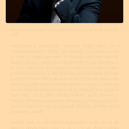
strojků jak strojků bateriových - quartzových. Quartzové strojky
mají podstatně menší soukolí s podstatně menšími tlaky a tudíž
zde celková pravidelná údržba není až tolik nutná. Mechanické
či automatické hodinky se doporučuje vyčistit, odmastit a
namazat novými oleji 1x za 7 - 8 let, krokové ústrojí a ložisko
rotoru (automat) pro udržení perfektní přesnosti stroje 1x za 4 -
5 let.
Mechanické a automatické hodinkové strojky musí být v
určitých intervalech čištěny. Tyto intervaly jsou přímo závislé
na tom, v jakém prostředí se hodinky nejčastěji nachází
(teplotní rozdíly, prašné místnosti atd.). Pokud jsou hodinky více
jak 50m vodotěsné, tyto vnější vlivy mají na znečištění strojku
podstatně menší vliv. Avšak stárnutí a vysychání oleje z ložisek
a styčných třecích ploch se nedá vyhnout. I když se dnes vyrábí
opravdu kvalitní oleje a mnohé prestižní značky si své stroje
mažou ještě dokonalejšími oleji než je standard, jsou to právě
oleje, které určují délku chodu hodinek, jejich přesnost a
komfort. Přetahování časového intervalu vyčištění a namazání
novými oleji může mít za následek zvýšené opotřebovávání
součástek v soukolí.
Obecně platí, že mechanické automatické strojky by se při
denním nošení měly čistit 1x za 7 - 8 let. První známky