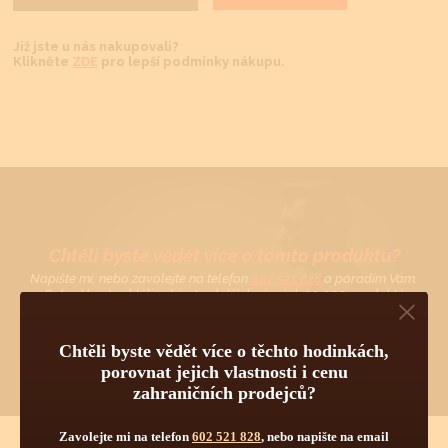
Již jste u nás nakupovali?
Klikněte
ZDE
pro lepší podmínky nákupu.
Chtěli byste vědět více o tomto produktu?
Napište mi, nebo zavolejte na telefon
602 521 828
a poradím Vám.
Pokud byste chtěli vybírat z dalších více jak 30 000 produktů
od 55 světových značek, navštivte náš hlavní eshop firmy:
www.tovys.cz
. Tomáš Vyskočil
Chtěli byste vědět více o těchto hodinkách,
porovnat jejich vlastnosti i cenu
zahraničních prodejců?
Zavolejte mi na telefon
602 521 828
, nebo napište na email