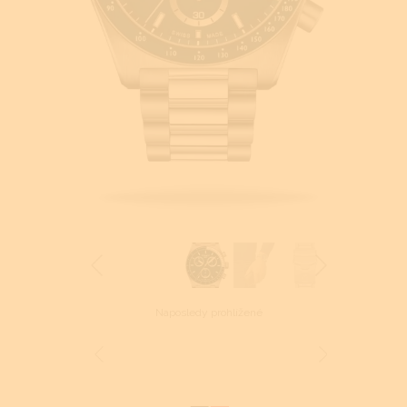
Naposledy prohlížené