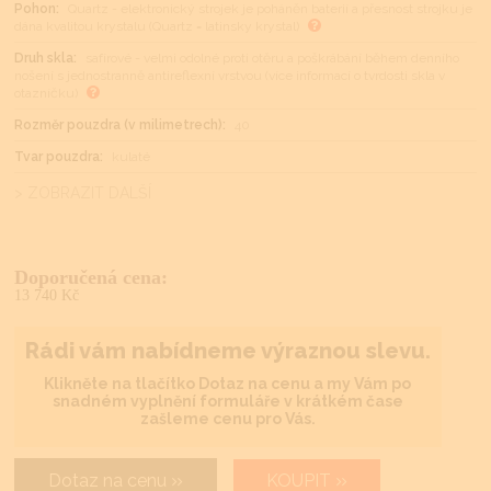
Pohon:
Quartz - elektronický strojek je poháněn baterií a přesnost strojku je
dána kvalitou krystalu (Quartz = latinsky krystal)
Druh skla:
safírové - velmi odolné proti otěru a poškrábání během denního
nošení s jednostranně antireflexní vrstvou (více informací o tvrdosti skla v
otazníčku)
Rozměr pouzdra (v milimetrech):
40
Tvar pouzdra:
kulaté
> ZOBRAZIT DALŠÍ
Doporučená cena:
13 740 Kč
Rádi vám nabídneme výraznou slevu.
Klikněte na tlačítko Dotaz na cenu a my Vám po
snadném vyplnění formuláře v krátkém čase
zašleme cenu pro Vás.
Dotaz na cenu
KOUPIT