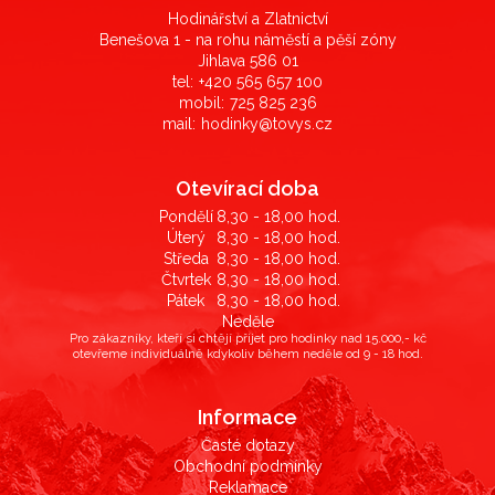
Hodinářství a Zlatnictví
Benešova 1 - na rohu náměstí a pěší zóny
Jihlava 586 01
tel:
+420 565 657 100
mobil:
725 825 236
mail:
hodinky@tovys.cz
Otevírací doba
Pondělí
8,30 - 18,00 hod.
Úterý
8,30 - 18,00 hod.
Středa
8,30 - 18,00 hod.
Čtvrtek
8,30 - 18,00 hod.
Pátek
8,30 - 18,00 hod.
Neděle
Pro zákazníky, kteří si chtějí přijet pro hodinky nad 15.000,- kč
otevřeme individuálně kdykoliv během neděle od 9 - 18 hod.
Informace
Časté dotazy
Obchodní podmínky
Reklamace