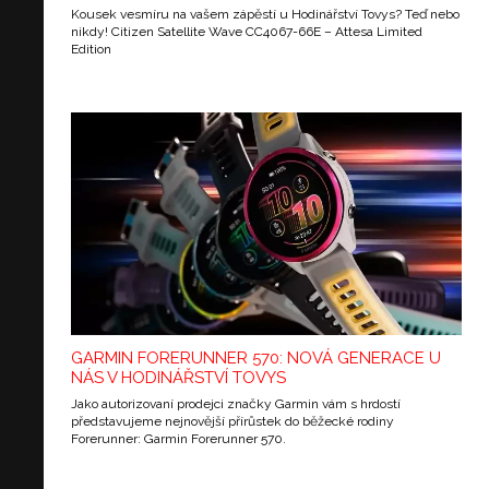
Kousek vesmíru na vašem zápěstí u Hodinářství Tovys? Teď nebo
nikdy! Citizen Satellite Wave CC4067-66E – Attesa Limited
Edition
GARMIN FORERUNNER 570: NOVÁ GENERACE U
NÁS V HODINÁŘSTVÍ TOVYS
Jako autorizovaní prodejci značky Garmin vám s hrdostí
představujeme nejnovější přírůstek do běžecké rodiny
Forerunner: Garmin Forerunner 570.