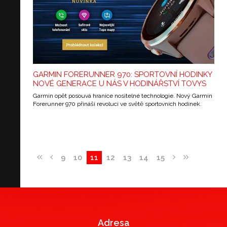
GARMIN FORERUNNER 970: SPORTOVNÍ HODINKY
NOVÉ GENERACE U NÁS V HODINÁŘSTVÍ TOVYS
Garmin opět posouvá hranice nositelné technologie. Nový Garmin
Forerunner 970 přináší revoluci ve světě sportovních hodinek.
9
10
11
12
13
14
15
Adresa