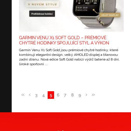
GARMIN VENU X1 SOFT GOLD – PRÉMIOVÉ
CHYTRÉ HODINKY SPOJUJÍCÍ STYL A VÝKON
Garmin Venu X1 Soft Gold jsou prémiové chytré hodinky, které
kombinují elegantní design, velký AMOLED displej a titanovou
zadní stranu. Nová edice Soft Gold nabízí výdrž baterie až 8 dní,
široké sportovní ...
3
4
5
6
7
8
9