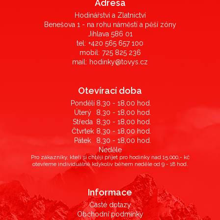
Adresa
Hodinářství a Zlatnictví
Benešova 1 - na rohu náměstí a pěší zóny
Jihlava 586 01
tel:
+420 565 657 100
mobil:
725 825 236
mail:
hodinky@tovys.cz
Otevírací doba
Pondělí
8,30 - 18,00 hod.
Úterý
8,30 - 18,00 hod.
Středa
8,30 - 18,00 hod.
Čtvrtek
8,30 - 18,00 hod.
Pátek
8,30 - 18,00 hod.
Neděle
Pro zákazníky, kteří si chtějí přijet pro hodinky nad 15.000,- kč
otevřeme individuálně kdykoliv během neděle od 9 - 18 hod.
Informace
Časté dotazy
Obchodní podmínky