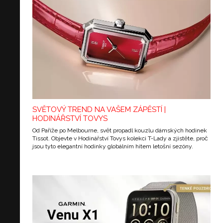
SVĚTOVÝ TREND NA VAŠEM ZÁPĚSTÍ |
HODINÁŘSTVÍ TOVYS
Od Paříže po Melbourne, svět propadl kouzlu dámských hodinek
Tissot. Objevte v Hodinářství Tovys kolekci T-Lady a zjistěte, proč
jsou tyto elegantní hodinky globálním hitem letošní sezóny.