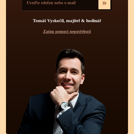
Mechanické a automatické hodinkové strojky musí být v
určitých intervalech čištěny. Tyto intervaly jsou přímo závislé
na tom, v jakém prostředí se hodinky nejčastěji nachází
(teplotní rozdíly, prašné místnosti atd.). Pokud jsou hodinky více
Tomáš Vyskočil, majitel & hodinář
jak 50m vodotěsné, tyto vnější vlivy mají na znečištění strojku
podstatně menší vliv. Avšak stárnutí a vysychání oleje z ložisek
Zatím pomoci nepotřebuji
a styčných třecích ploch se nedá vyhnout. I když se dnes vyrábí
opravdu kvalitní oleje a mnohé prestižní značky si své stroje
mažou ještě dokonalejšími oleji než je standard, jsou to právě
oleje, které určují délku chodu hodinek, jejich přesnost a
komfort. Přetahování časového intervalu vyčištění a namazání
novými oleji může mít za následek zvýšené opotřebovávání
součástek v soukolí.
Obecně platí, že mechanické automatické strojky by se při
denním nošení měly čistit 1x za 7 - 8 let. První známky
znečištění a tudíž zvýšení odporu třecích ploch se projeví na
nestabilitě přesnosti chodu, respektive zpožďování se hodinek.
U automatických strojků se navíc může zkracovat rezerva
chodu. Jak je výše uvedeno, zvýšením tření v soukolí a v kroku
a k tomu nedostatečný nátah zapříčiní v první fázi zpoďování
stroje, v druhé fázi úplné zastavení. Nejnáchylnější na
znečištění je ústrojí tikotu hodinek - ústrojí kroku. Zde dochází
ke stálému tření v defakto nejjemnějším ústrojí hodinek -