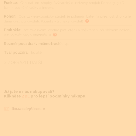
Funkce:
Čas, datum, stopky, švýcarský quartzový strojek Ronda 5030.D,
luminiscenční ručky a indexy,
Pohon:
Quartz - elektronický strojek je poháněn baterií a přesnost strojku je
dána kvalitou krystalu (Quartz = latinsky krystal)
Druh skla:
safírové (velmi odolné proti otěru a poškrábání při běžném nošení,
viz. vysvětlivky v otazníčku)
Rozměr pouzdra (v milimetrech):
44
Tvar pouzdra:
kulaté
> ZOBRAZIT DALŠÍ
Již jste u nás nakupovali?
Klikněte
ZDE
pro lepší podmínky nákupu.
Dotaz na lepší cenu