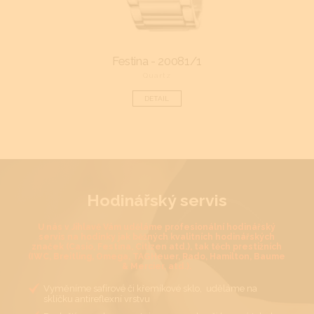
Festina - 20081/1
Quartz
DETAIL
Hodinářský servis
U nás v Jihlavě Vám uděláme profesionální hodinářský
servis na hodinky jak běžných kvalitních hodinářských
značek (Casio, Festina, Citizen atd.), tak těch prestižních
(IWC, Breitling, Omega, TAGHeuer, Rado, Hamilton, Baume
& Mercier, atd.).
Vyměníme safírové či křemíkové sklo, uděláme na
sklíčku antireflexní vrstvu