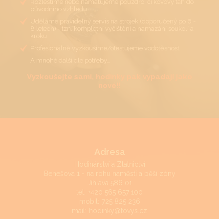
Rozleštíme nebo namatujeme pouzdro, či kovový tah do
původního vzhledu
Uděláme pravidelný servis na strojek (doporučený po 6 -
8 letech) - tzn. kompletní vyčištění a namazání soukolí a
kroku
Profesionálně vyzkoušíme/otestujeme vodotěsnost
A mnohé další dle potřeby…
Vyzkoušejte sami, hodinky pak vypadají jako
nové!!
Adresa
Hodinářství a Zlatnictví
Benešova 1 - na rohu náměstí a pěší zóny
Jihlava 586 01
tel:
+420 565 657 100
mobil:
725 825 236
mail:
hodinky@tovys.cz