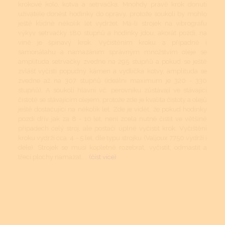
krokové kolo, kotva a setrvačka. Mnohdy právě krok donutí
uživatele donést hodinky do opravy, protože soukolí by mohlo
ještě klidně několik let vydržet. Má-li strojek na vibrografu
výkyv setrvačky 180 stupňů a hodinky jdou, akorát pozdí, na
vině je špinavý krok. Vyčištěním kroku a případně i
samonátahu a namazáním správným množstvím oleje se
amplituda setrvačky zvedne na 295 stupňů a pokud se ještě
zvlášť vyčistí popudný kámen a vydlička kotvy, amplituda se
zvedne až na 307 stupňů (ideální maximum je 320 - 330
stupňů). A soukolí hlavní vč. perovníku zůstávají ve stávající
čistotě se stávajícím olejem, protože zde je kvalita čistoty a olejů
ještě dostačující na několik let. Zde je vidět, že pokud hodinky
pozdí dřív jak za 8 - 10 let, není zcela nutné čistit ve většině
případech celý stroj, ale postačí úplně vyčistit krok. Vyčištění
kroku vydrží cca. 4 - 5 let, dle typu strojku (Valjoux 7750 vydrží i
déle). Strojek se musí kopletně rozebrat, vyčistit, odmastit a
třecí plochy namazat....
(číst více)