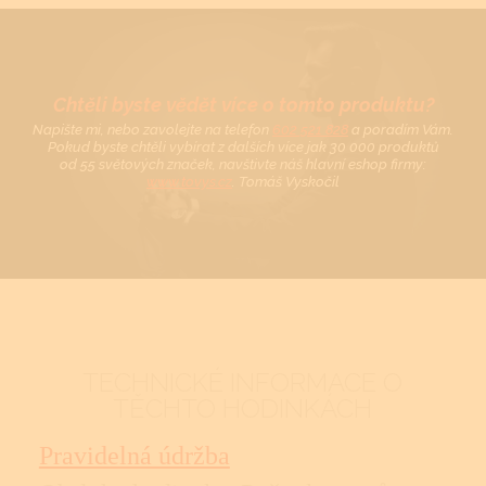
Chtěli byste vědět více o tomto produktu?
Napište mi, nebo zavolejte na telefon
602 521 828
a poradím Vám.
Pokud byste chtěli vybírat z dalších více jak 30 000 produktů
od 55 světových značek, navštivte náš hlavní eshop firmy:
www.tovys.cz
. Tomáš Vyskočil
TECHNICKÉ INFORMACE O
TĚCHTO HODINKÁCH
Pravidelná údržba