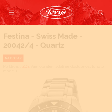
Festina - Swiss Made -
20042/4 - Quartz
NA DOTAZ
Po kliknutí
ZDE
Vám obratem sdělíme dostupnost tohoto
modelu