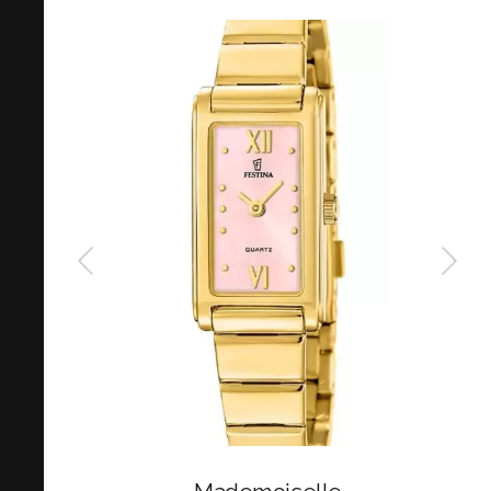
Wilhelm a tak jak od vzniku, tak i tehdy to byla to malá firma. A
další posun byl pro Festinu rok 1975, kdy převzal značku pan
George Ulmann. V roce 1981 byla založena společnost Lotus a
tato společnost roku 1984 převzala Festinu od pana Georga
Ulmanna. A v této době začal raketovým bum quartzových
strojků, kterým šla Festina vstříc a osazovala jimi své hodinky z
převážné části. Dnes má Festina vedle sebe ještě takové
značky jako je Jaguár nebo Candino.
Hodinky Festina již dnes nedominují toliko quartzovými strojky
jako to bylo v osmdesátých letech dvacátého století. V
hodinkách této značky nacházíme i kvalitní automaty, takže
pro milovníky tradičního hodinářského řemesla se zde zcela
jistě najde nejeden krásný model na denní nošení.
Festiny jsou v České republice velmi známé a mezi lidmi
oblíbené. Je to hlavně díky líbivosti designů a kreativitou tvarů
a barev, což mají češi rádi. Kvalita Festin je srovnatelná s
kvalitou hodinek značky Citizen, jelikož ocel jse stejná a
strojky používá Festina právě převážně kvalitní Citizen Myiota.
Značka jako taková byla založena ve Švýcarsku a i přes to, že
mnohé modely mají strojky Citizen, v podvědomí všech je stále
tato značka brána jako švýcar. Celkově můžeme ale směle říci,
že kvalita všech hodinek této značky je jednoznačně na úrovni
švýcarských značek.