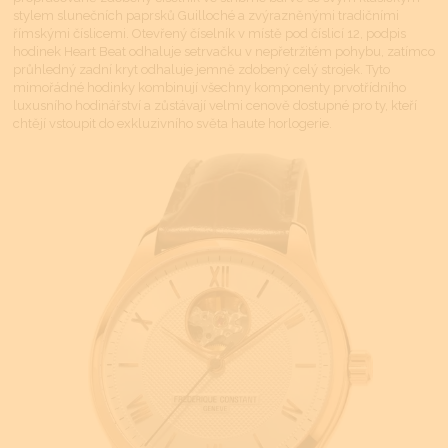
stylem slunečních paprsků Guilloché a zvýrazněnými tradičními
římskými číslicemi. Otevřený číselník v místě pod číslicí 12, podpis
hodinek Heart Beat odhaluje setrvačku v nepřetržitém pohybu, zatímco
průhledný zadní kryt odhaluje jemně zdobený celý strojek. Tyto
mimořádné hodinky kombinují všechny komponenty prvotřídního
luxusního hodinářství a zůstávají velmi cenově dostupné pro ty, kteří
chtějí vstoupit do exkluzivního světa haute horlogerie.