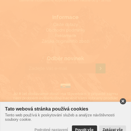
otevřeme individuálně kdykoliv během neděle od 9 - 18 hod.
Informace
Časté dotazy
Obchodní podmínky
Reklamace
Záruka originálního zboží
Odběr novinek
Již 8 let dodáváme zboží i na Slovensko. V případě zájmu
není problém individuálně nacenit Vámi vybraný produkt
i v eurech.
Tato webová stránka používá cookies
Tento web používá k poskytování služeb a analýze návštěvnosti
©2019 LD Ekonom
soubory cookie.
Podrobné nastavení
Povolit vše
Zakázat vše