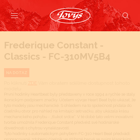
Frederique Constant -
Classics - FC-310MV5B4
NA DOTAZ
Po kliknutí
ZDE
Vám obratem sdělíme dostupnost tohoto
modelu
První hodinky Heartbeat byly představeny v roce 1994 a rychle se staly
ikonickým podpisem značky. Účelem vývoje Heart Beat bylo ukázat, že
tyto modely jsou mechanické. S ohledem na to společnost přidala do
číselníku otvor pro náhled na kmitající setrvačku, aby ukázala krásu
mechanického pohybu - „tlukot srdce“. V té době tato velmi inovativní
tvorba umožnila Frederique Constant předvést své hodinářské
dovednosti s chytrou vynalézavostí.
Tyto hodinky s automatickým pohybem FC-310 Heart Beat předvádí
propracovaně zdobený číselník ve stříbrné barvě se svým klasickým