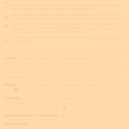
chodí-li hodinky s větší diferencí, ZDARMA vyregulujeme na nejvyšší
možnou přesnost (vibrograf + lístek tiskárny) ZDARMA
případné drobné úpravy na hodinkách ZDARMA (výměna stěžejky, za
čas napružení zapínací spony, rozleštění jemných škrábanců pouzdra)
na hodinky se můžete před koupí přijet podívat do našeho obchodu,
který leží v cca. středu naší republiky prakticky na dálnici D1 (z D1 jste u
nás na prodejně v Jihlavě na náměstí do 15 minut)
vygravírujeme nebo vyryjeme Vám do hodinek logo firmy, Vaše iniciály,
věnování atd.
Funkce:
Čas, datum, strojek Swiss Frederique Cosnatant FC-310 (26
kamenových uložení) = rezerva chodu 38 hodin, polokmity setrvačky
28.800/h = přesnost chodu 2 - 4 vteřiny denně, automatický nátah (pohybem
ruky) + ruční nátah (hodinky lze natáhnout i korunkou), číselník zdobí
elegantní rastr
Pohon:
automat - mechanické se samonátahem (natahující se pohybem
ruky)
Druh skla:
safírové - jemně vypouklé (elegantní, jemně zvětšovací - princip
čočky), velmi odolné proti otěru a poškrábání během denního nošení (více
informací o tvrdosti skla v otazníčku)
Rozměr pouzdra (v milimetrech):
40 mm
Tvar pouzdra:
kulaté