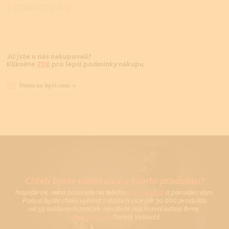
> ZOBRAZIT DALŠÍ
Již jste u nás nakupovali?
Klikněte
ZDE
pro lepší podmínky nákupu.
Dotaz na lepší cenu
Chtěli byste vědět více o tomto produktu?
Napište mi, nebo zavolejte na telefon
602 521 828
a poradím Vám.
Pokud byste chtěli vybírat z dalších více jak 30 000 produktů
od 55 světových značek, navštivte náš hlavní eshop firmy:
www.tovys.cz
. Tomáš Vyskočil