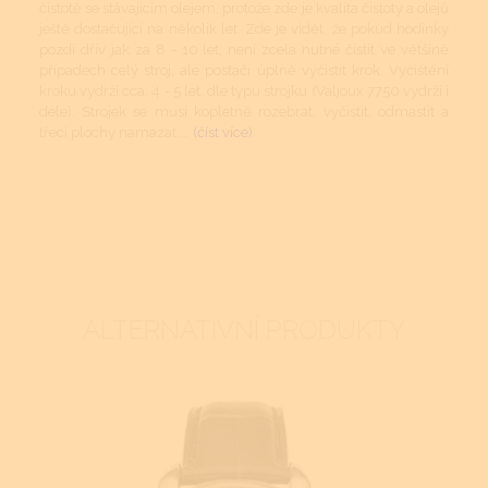
čistotě se stávajícím olejem, protože zde je kvalita čistoty a olejů
ještě dostačující na několik let. Zde je vidět, že pokud hodinky
pozdí dřív jak za 8 - 10 let, není zcela nutné čistit ve většině
případech celý stroj, ale postačí úplně vyčistit krok. Vyčištění
kroku vydrží cca. 4 - 5 let, dle typu strojku (Valjoux 7750 vydrží i
déle). Strojek se musí kopletně rozebrat, vyčistit, odmastit a
třecí plochy namazat....
(číst více)
ALTERNATIVNÍ PRODUKTY