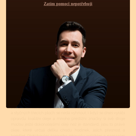
Zatím pomoci nepotřebuji
Pravidelnou údržbou hodinek je myšleno jednou za určitý čas
vyčištění strojku a namazání styčných ploch novými oleji.
Pravidelné čištění se více týká automatických a mechanických
strojků jak strojků bateriových - quartzových. Quartzové strojky
mají podstatně menší soukolí s podstatně menšími tlaky a tudíž
zde celková pravidelná údržba není až tolik nutná. Mechanické
či automatické hodinky se doporučuje vyčistit, odmastit a
namazat novými oleji 1x za 7 - 8 let, krokové ústrojí a ložisko
rotoru (automat) pro udržení perfektní přesnosti stroje 1x za 4 -
5 let.
Mechanické a automatické hodinkové strojky musí být v
určitých intervalech čištěny. Tyto intervaly jsou přímo závislé
na tom, v jakém prostředí se hodinky nejčastěji nachází
(teplotní rozdíly, prašné místnosti atd.). Pokud jsou hodinky více
jak 50m vodotěsné, tyto vnější vlivy mají na znečištění strojku
podstatně menší vliv. Avšak stárnutí a vysychání oleje z ložisek
a styčných třecích ploch se nedá vyhnout. I když se dnes vyrábí
opravdu kvalitní oleje a mnohé prestižní značky si své stroje
mažou ještě dokonalejšími oleji než je standard, jsou to právě
oleje, které určují délku chodu hodinek, jejich přesnost a
komfort. Přetahování časového intervalu vyčištění a namazání