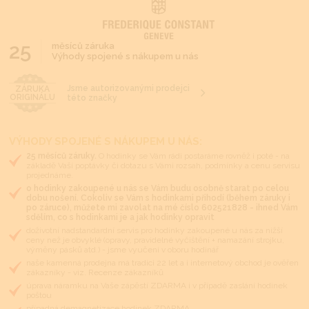
25
měsíců záruka
Výhody spojené s nákupem u nás
Jsme autorizovanými prodejci
ZÁRUKA
ORIGINÁLU
této značky
VÝHODY SPOJENÉ S NÁKUPEM U NÁS:
25 měsíců záruky.
O hodinky se Vám rádi postaráme rovněž i poté - na
základě Vaší poptávky či dotazu s Vámi rozsah, podmínky a cenu servisu
projednáme.
o hodinky zakoupené u nás se Vám budu osobně starat po celou
dobu nošení. Cokoliv se Vám s hodinkami přihodí (během záruky i
po záruce), můžete mi zavolat na mé číslo 602521828 - ihned Vám
sdělím, co s hodinkami je a jak hodinky opravit
doživotní nadstandardní servis pro hodinky zakoupené u nás za nižší
ceny než je obvyklé (opravy, pravidelné vyčištění + namazání strojku,
výměny pásků atd.) - jsme vyučeni v oboru hodinář
naše kamenná prodejna má tradici 22 let a i internetový obchod je ověřen
zákazníky - viz. Recenze zákazníků
úprava náramku na Vaše zápěstí ZDARMA i v případě zaslání hodinek
poštou
případná demagnetizace hodinek ZDARMA