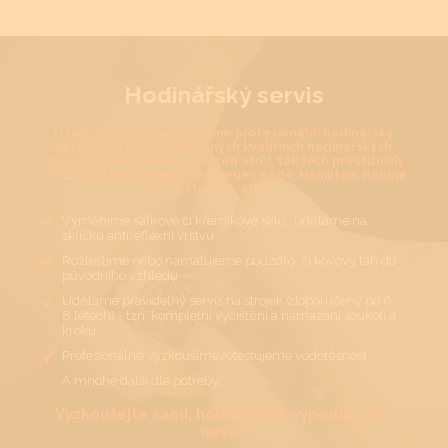
Hodinářský servis
U nás v Jihlavě Vám uděláme profesionální hodinářský
servis na hodinky jak běžných kvalitních hodinářských
značek (Casio, Festina, Citizen atd.), tak těch prestižních
(IWC, Breitling, Omega, TAGHeuer, Rado, Hamilton, Baume
& Mercier, atd.).
Vyměníme safírové či křemíkové sklo, uděláme na
sklíčku antireflexní vrstvu
Rozleštíme nebo namatujeme pouzdro, či kovový tah do
původního vzhledu
Uděláme pravidelný servis na strojek (doporučený po 6 -
8 letech) - tzn. kompletní vyčištění a namazání soukolí a
kroku
Profesionálně vyzkoušíme/otestujeme vodotěsnost
A mnohé další dle potřeby…
Vyzkoušejte sami, hodinky pak vypadají jako
nové!!