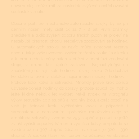
novými oleji může mít za následek zvýšené opotřebovávání
součástek v soukolí.
Obecně platí, že mechanické automatické strojky by se při
denním nošení měly čistit 1x za 7 - 8 let. První známky
znečištění a tudíž zvýšení odporu třecích ploch se projeví na
nestabilitě přesnosti chodu, respektive zpožďování se hodinek.
U automatických strojků se navíc může zkracovat rezerva
chodu. Jak je výše uvedeno, zvýšením tření v soukolí a v kroku
a k tomu nedostatečný nátah zapříčiní v první fázi zpoďování
stroje, v druhé fázi úplné zastavení. Nejnáchylnější na
znečištění je ústrojí tikotu hodinek - ústrojí kroku. Zde dochází
ke stálému tření v defakto nejjemnějším ústrojí hodinek -
krokové kolo, kotva a setrvačka. Mnohdy právě krok donutí
uživatele donést hodinky do opravy, protože soukolí by mohlo
ještě klidně několik let vydržet. Má-li strojek na vibrografu
výkyv setrvačky 180 stupňů a hodinky jdou, akorát pozdí, na
vině je špinavý krok. Vyčištěním kroku a případně i
samonátahu a namazáním správným množstvím oleje se
amplituda setrvačky zvedne na 295 stupňů a pokud se ještě
zvlášť vyčistí popudný kámen a vydlička kotvy, amplituda se
zvedne až na 307 stupňů (ideální maximum je 320 - 330
stupňů). A soukolí hlavní vč. perovníku zůstávají ve stávající