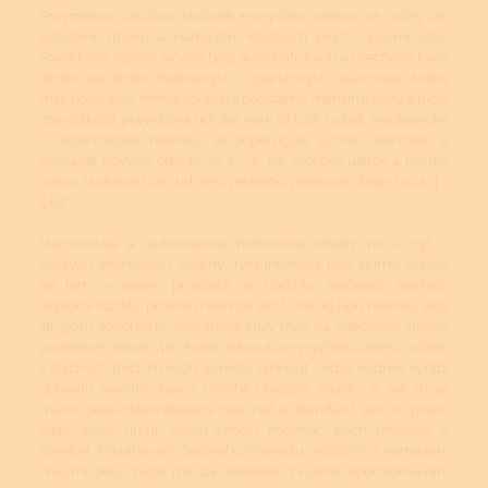
Pravidelnou údržbou hodinek je myšleno jednou za určitý čas
vyčištění strojku a namazání styčných ploch novými oleji.
Pravidelné čištění se více týká automatických a mechanických
strojků jak strojků bateriových - quartzových. Quartzové strojky
mají podstatně menší soukolí s podstatně menšími tlaky a tudíž
zde celková pravidelná údržba není až tolik nutná. Mechanické
či automatické hodinky se doporučuje vyčistit, odmastit a
namazat novými oleji 1x za 7 - 8 let, krokové ústrojí a ložisko
rotoru (automat) pro udržení perfektní přesnosti stroje 1x za 4 -
5 let.
Mechanické a automatické hodinkové strojky musí být v
určitých intervalech čištěny. Tyto intervaly jsou přímo závislé
na tom, v jakém prostředí se hodinky nejčastěji nachází
(teplotní rozdíly, prašné místnosti atd.). Pokud jsou hodinky více
jak 50m vodotěsné, tyto vnější vlivy mají na znečištění strojku
podstatně menší vliv. Avšak stárnutí a vysychání oleje z ložisek
a styčných třecích ploch se nedá vyhnout. I když se dnes vyrábí
opravdu kvalitní oleje a mnohé prestižní značky si své stroje
mažou ještě dokonalejšími oleji než je standard, jsou to právě
oleje, které určují délku chodu hodinek, jejich přesnost a
komfort. Přetahování časového intervalu vyčištění a namazání
novými oleji může mít za následek zvýšené opotřebovávání