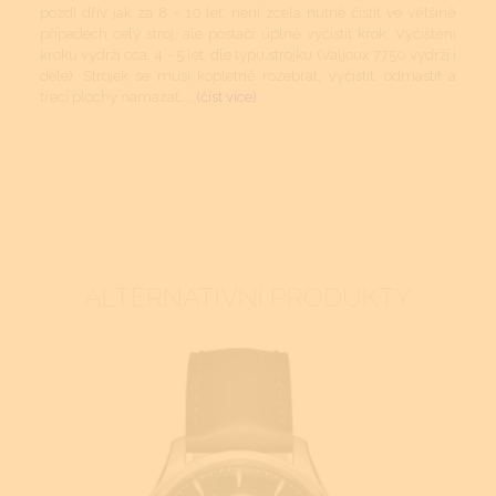
pozdí dřív jak za 8 - 10 let, není zcela nutné čistit ve většině
případech celý stroj, ale postačí úplně vyčistit krok. Vyčištění
kroku vydrží cca. 4 - 5 let, dle typu strojku (Valjoux 7750 vydrží i
déle). Strojek se musí kopletně rozebrat, vyčistit, odmastit a
třecí plochy namazat....
(číst více)
ALTERNATIVNÍ PRODUKTY