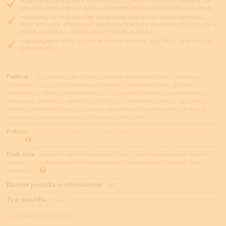
případné drobné úpravy na hodinkách ZDARMA (výměna stěžejky, za
čas napružení zapínací spony, rozleštění jemných škrábanců pouzdra)
na hodinky se můžete před koupí přijet podívat do našeho obchodu,
který leží v cca. středu naší republiky prakticky na dálnici D1 (z D1 jste u
nás na prodejně v Jihlavě na náměstí do 15 minut)
vygravírujeme nebo vyryjeme Vám do hodinek logo firmy, Vaše iniciály,
věnování atd.
Funkce:
Čas, datum, den v týdnu, strojek automatic Swiss Frederique
Cosnatant FC-304 (26 kamenových uložení) = rezerva chodu 38 hodin,
automatický nátah (pohybem ruky) + ruční nátah (hodinky lze natáhnout i
korunkou), polokmity setrvačky 28.800úh = přesnost chodu 2 - 4 vteřiny
denně, luminiscenční ručky a body na indexech (luminiscenční vrstva je
schopna si po nasvícení po určitou dobu držet svit)
Pohon:
automat - mechanické se samonátahem (natahující se pohybem
ruky)
Druh skla:
safírové - velmi odolné proti otěru a poškrábání během denního
nošení s jednostranně antireflexní vrstvou (více informací o tvrdosti skla v
otazníčku)
Rozměr pouzdra (v milimetrech):
40
Tvar pouzdra:
kulaté
> ZOBRAZIT DALŠÍ