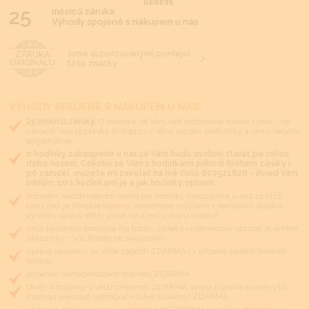
25
měsíců záruka
Výhody spojené s nákupem u nás
Jsme autorizovanými prodejci
ZÁRUKA
ORIGINÁLU
této značky
VÝHODY SPOJENÉ S NÁKUPEM U NÁS:
25 měsíců záruky.
O hodinky se Vám rádi postaráme rovněž i poté - na
základě Vaší poptávky či dotazu s Vámi rozsah, podmínky a cenu servisu
projednáme.
o hodinky zakoupené u nás se Vám budu osobně starat po celou
dobu nošení. Cokoliv se Vám s hodinkami přihodí (během záruky i
po záruce), můžete mi zavolat na mé číslo 602521828 - ihned Vám
sdělím, co s hodinkami je a jak hodinky opravit
doživotní nadstandardní servis pro hodinky zakoupené u nás za nižší
ceny než je obvyklé (opravy, pravidelné vyčištění + namazání strojku,
výměny pásků atd.) - jsme vyučeni v oboru hodinář
naše kamenná prodejna má tradici 22 let a i internetový obchod je ověřen
zákazníky - viz. Recenze zákazníků
úprava náramku na Vaše zápěstí ZDARMA i v případě zaslání hodinek
poštou
případná demagnetizace hodinek ZDARMA
chodí-li hodinky s větší diferencí, ZDARMA vyregulujeme na nejvyšší
možnou přesnost (vibrograf + lístek tiskárny) ZDARMA