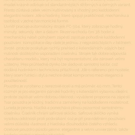
model krásně odlišuje od standardnějších stříbrných a černých variant.
Přesto zůstává celek velmi kultivovaný a vhodný pro každodenní
elegantní nošení. Jde o hodinky, které spojují praktičnost, mechaniku a
osobitost v jedné harmonické formě.
Uvnitř pracuje automatický strojek FC-304, který zobrazuje hodiny,
minuty, sekundy, den a datum. Rezerva chodu činí 38 hodin a
mechanický nátah pohybem zápěstí zajišťuje pohodlné každodenní
používání. Komplikace day-date je jednou z nejpraktičtějších v běžném
životě, protože poskytuje rychlý přehled o kalendářních údajích bez
nutnosti složitějšího uspořádání číselníku. Strojek tak dobře odpovídá
charakteru modelu, který má být reprezentativní, ale zároveň velmi
užitečný. Přes průhledné dýnko lze sledovat samotný kalibr, což
dodává hodinkám i technickou přitažlivost. Jde o referenci pro nositele,
který ocení funkci i styl a nechce dělat kompromis mezi elegancí a
použitelností.
Pouzdro je vyrobeno z nerezové oceli a má průměr 40 mm. Tento
rozměr je pro elegantní pánské hodinky s kalendářní výbavou ideální,
protože zajišťuje velmi dobrou čitelnost i vyvážené proporce na zápěstí.
Tvar pouzdra je klidný, tradiční a zaměřený na každodenní nositelnost.
Luneta je pevná, hladká a ponechává plnou pozornost samotnému
číselníku. Číselník chrání safírové sklíčko. Safírové sklíčko vyniká
vysokou odolností proti poškrábání, což je při pravidelném používání
velmi důležitá vlastnost z hlediska dlouhodobě čistého vzhledu.
Ocelové pouzdro působí pevně, elegantně a velmi univerzálně, takže
hodinky obstojí v mnoha situacích.