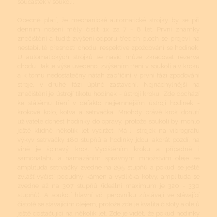
součástek v soukolí.
Obecně platí, že mechanické automatické strojky by se při
denním nošení měly čistit 1x za 7 - 8 let. První známky
znečištění a tudíž zvýšení odporu třecích ploch se projeví na
nestabilitě přesnosti chodu, respektive zpožďování se hodinek.
U automatických strojků se navíc může zkracovat rezerva
chodu. Jak je výše uvedeno, zvýšením tření v soukolí a v kroku
a k tomu nedostatečný nátah zapříčiní v první fázi zpoďování
stroje, v druhé fázi úplné zastavení. Nejnáchylnější na
znečištění je ústrojí tikotu hodinek - ústrojí kroku. Zde dochází
ke stálému tření v defakto nejjemnějším ústrojí hodinek -
krokové kolo, kotva a setrvačka. Mnohdy právě krok donutí
uživatele donést hodinky do opravy, protože soukolí by mohlo
ještě klidně několik let vydržet. Má-li strojek na vibrografu
výkyv setrvačky 180 stupňů a hodinky jdou, akorát pozdí, na
vině je špinavý krok. Vyčištěním kroku a případně i
samonátahu a namazáním správným množstvím oleje se
amplituda setrvačky zvedne na 295 stupňů a pokud se ještě
zvlášť vyčistí popudný kámen a vydlička kotvy, amplituda se
zvedne až na 307 stupňů (ideální maximum je 320 - 330
stupňů). A soukolí hlavní vč. perovníku zůstávají ve stávající
čistotě se stávajícím olejem, protože zde je kvalita čistoty a olejů
ještě dostačující na několik let. Zde je vidět, že pokud hodinky