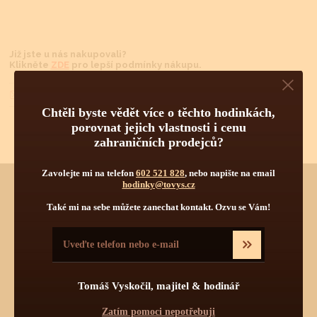
Již jste u nás nakupovali?
Klikněte
ZDE
pro lepší podmínky nákupu.
Dotaz na lepší cenu
Chtěli byste vědět více o těchto hodinkách,
porovnat jejich vlastnosti i cenu
zahraničních prodejců?
Zavolejte mi na telefon
602 521 828
, nebo napište na email
hodinky@tovys.cz
Také mi na sebe můžete zanechat kontakt. Ozvu se Vám!
Chtěli byste vědět více o tomto produktu?
Napište mi, nebo zavolejte na telefon
602 521 828
a poradím Vám.
Pokud byste chtěli vybírat z dalších více jak 30 000 produktů
od 55 světových značek, navštivte náš hlavní eshop firmy:
www.tovys.cz
. Tomáš Vyskočil
Tomáš Vyskočil, majitel & hodinář
Zatím pomoci nepotřebuji