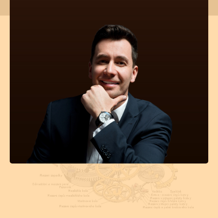
TECHNICKÉ INFORMACE O
TĚCHTO HODINKÁCH
Pravidelná údržba
Obsluha hodinek
Počet kamenů