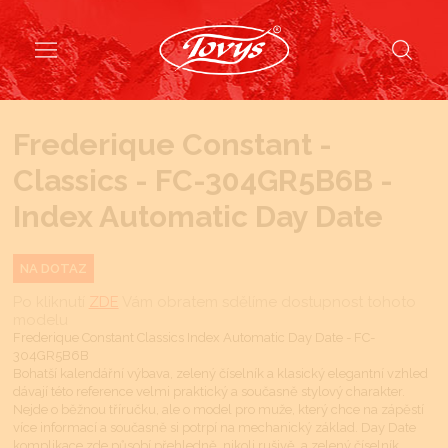
Frederique Constant -
Classics - FC-304GR5B6B -
Index Automatic Day Date
NA DOTAZ
Po kliknutí
ZDE
Vám obratem sdělíme dostupnost tohoto
modelu
Frederique Constant Classics Index Automatic Day Date - FC-
304GR5B6B
Bohatší kalendářní výbava, zelený číselník a klasický elegantní vzhled
dávají této reference velmi praktický a současně stylový charakter.
Nejde o běžnou tříručku, ale o model pro muže, který chce na zápěstí
více informací a současně si potrpí na mechanický základ. Day Date
komplikace zde působí přehledně, nikoli rušivě, a zelený číselník