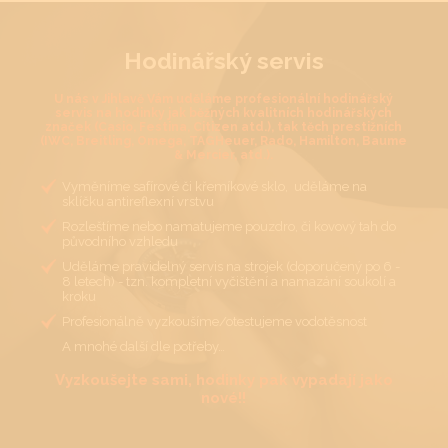
Hodinářský servis
U nás v Jihlavě Vám uděláme profesionální hodinářský
servis na hodinky jak běžných kvalitních hodinářských
značek (Casio, Festina, Citizen atd.), tak těch prestižních
(IWC, Breitling, Omega, TAGHeuer, Rado, Hamilton, Baume
& Mercier, atd.).
Vyměníme safírové či křemíkové sklo, uděláme na
sklíčku antireflexní vrstvu
Rozleštíme nebo namatujeme pouzdro, či kovový tah do
původního vzhledu
Uděláme pravidelný servis na strojek (doporučený po 6 -
8 letech) - tzn. kompletní vyčištění a namazání soukolí a
kroku
Profesionálně vyzkoušíme/otestujeme vodotěsnost
A mnohé další dle potřeby…
Vyzkoušejte sami, hodinky pak vypadají jako
nové!!