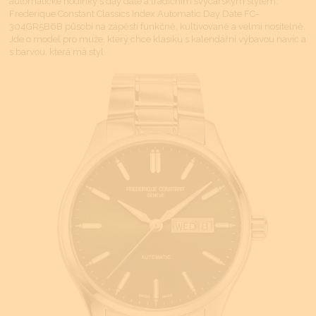
automatické hodinky s day date a tradičním švýcarským stylem.
Frederique Constant Classics Index Automatic Day Date FC-
304GR5B6B působí na zápěstí funkčně, kultivovaně a velmi nositelně.
Jde o model pro muže, který chce klasiku s kalendářní výbavou navíc a
s barvou, která má styl.