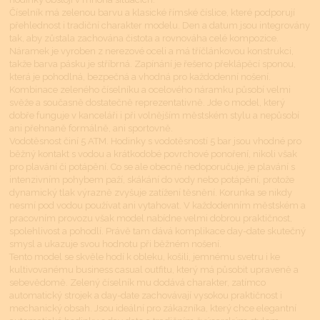
Číselník má zelenou barvu a klasické římské číslice, které podporují
přehlednost i tradiční charakter modelu. Den a datum jsou integrovány
tak, aby zůstala zachována čistota a rovnováha celé kompozice.
Náramek je vyroben z nerezové oceli a má tříčlánkovou konstrukci,
takže barva pásku je stříbrná. Zapínání je řešeno překlápěcí sponou,
která je pohodlná, bezpečná a vhodná pro každodenní nošení.
Kombinace zeleného číselníku a ocelového náramku působí velmi
svěže a současně dostatečně reprezentativně. Jde o model, který
dobře funguje v kanceláři i při volnějším městském stylu a nepůsobí
ani přehnaně formálně, ani sportovně.
Vodotěsnost činí 5 ATM. Hodinky s vodotěsností 5 bar jsou vhodné pro
běžný kontakt s vodou a krátkodobé povrchové ponoření, nikoli však
pro plavání či potápění. Co se ale obecně nedoporučuje, je plavání s
intenzivním pohybem paží, skákání do vody nebo potápění, protože
dynamický tlak výrazně zvyšuje zatížení těsnění. Korunka se nikdy
nesmí pod vodou používat ani vytahovat. V každodenním městském a
pracovním provozu však model nabídne velmi dobrou praktičnost,
spolehlivost a pohodlí. Právě tam dává komplikace day-date skutečný
smysl a ukazuje svou hodnotu při běžném nošení.
Tento model se skvěle hodí k obleku, košili, jemnému svetru i ke
kultivovanému business casual outfitu, který má působit upraveně a
sebevědomě. Zelený číselník mu dodává charakter, zatímco
automatický strojek a day-date zachovávají vysokou praktičnost i
mechanický obsah. Jsou ideální pro zákazníka, který chce elegantní