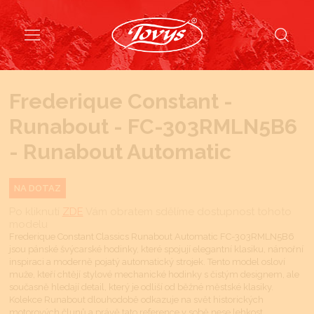
Frederique Constant -
Runabout - FC-303RMLN5B6
- Runabout Automatic
NA DOTAZ
Po kliknutí
ZDE
Vám obratem sdělíme dostupnost tohoto
modelu
Frederique Constant Classics Runabout Automatic FC-303RMLN5B6
jsou pánské švýcarské hodinky, které spojují elegantní klasiku, námořní
inspiraci a moderně pojatý automatický strojek. Tento model osloví
muže, kteří chtějí stylové mechanické hodinky s čistým designem, ale
současně hledají detail, který je odliší od běžné městské klasiky.
Kolekce Runabout dlouhodobě odkazuje na svět historických
motorových člunů a právě tato reference v sobě nese lehkost,