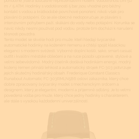
pohodlné, jisté a současně reprezentativní nošení. Vodotěsnost činí 50
m / 5 ATM. Hodinky s vodotěsností 5 bar jsou vhodné pro běžný
kontakt s vodou a krátkodobé povrchové ponoření, nikoli však pro
plavání či potápění. Co se ale obecně nedoporučuje, je plavání s
intenzivním pohybem paží, skákání do vody nebo potápění. Korunka se
navíc nikdy nesmí používat pod vodou, protože tím dochází k narušení
těsnosti pouzdra.
Tento model se skvěle hodí pro muže, kteří hledají švýcarské
automatické hodinky na koženém řemenu a chtějí spojit klasickou
eleganci s moderní svěžestí. Výborně doplní košili, sako, smart casual
outfit i kvalitní městské oblečení a na ruce působí upraveně, stylově a
velmi sebevědomě. Modrý číselník dodává hodinkám energii, modrý
kožený řemen přináší lehkost a automatický strojek FC-303 potvrzuje
jejich skutečný hodinářský obsah. Frederique Constant Classics
Runabout Automatic FC-303RMLN5B6 osloví zákazníka, který chce
dobře zpracovaný švýcarský model s mechanickým srdcem a
designem, který je elegantní, moderní a příjemně odlišný. Je to velmi
povedená volba pro muže, který chce jedny hodinky s charakterem,
ale stále s vysokou každodenní univerzálností.