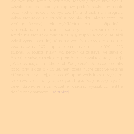
krokové kolo, kotva a setrvačka. Mnohdy právě krok donutí
uživatele donést hodinky do opravy, protože soukolí by mohlo
ještě klidně několik let vydržet. Má-li strojek na vibrografu
výkyv setrvačky 180 stupňů a hodinky jdou, akorát pozdí, na
vině je špinavý krok. Vyčištěním kroku a případně i
samonátahu a namazáním správným množstvím oleje se
amplituda setrvačky zvedne na 295 stupňů a pokud se ještě
zvlášť vyčistí popudný kámen a vydlička kotvy, amplituda se
zvedne až na 307 stupňů (ideální maximum je 320 - 330
stupňů). A soukolí hlavní vč. perovníku zůstávají ve stávající
čistotě se stávajícím olejem, protože zde je kvalita čistoty a olejů
ještě dostačující na několik let. Zde je vidět, že pokud hodinky
pozdí dřív jak za 8 - 10 let, není zcela nutné čistit ve většině
případech celý stroj, ale postačí úplně vyčistit krok. Vyčištění
kroku vydrží cca. 4 - 5 let, dle typu strojku (Valjoux 7750 vydrží i
déle). Strojek se musí kopletně rozebrat, vyčistit, odmastit a
třecí plochy namazat....
(číst více)