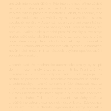
určitých intervalech čištěny. Tyto intervaly jsou přímo závislé
na tom, v jakém prostředí se hodinky nejčastěji nachází
(teplotní rozdíly, prašné místnosti atd.). Pokud jsou hodinky více
jak 50m vodotěsné, tyto vnější vlivy mají na znečištění strojku
podstatně menší vliv. Avšak stárnutí a vysychání oleje z ložisek
a styčných třecích ploch se nedá vyhnout. I když se dnes vyrábí
opravdu kvalitní oleje a mnohé prestižní značky si své stroje
mažou ještě dokonalejšími oleji než je standard, jsou to právě
oleje, které určují délku chodu hodinek, jejich přesnost a
komfort. Přetahování časového intervalu vyčištění a namazání
novými oleji může mít za následek zvýšené opotřebovávání
součástek v soukolí.
Obecně platí, že mechanické automatické strojky by se při
denním nošení měly čistit 1x za 7 - 8 let. První známky
znečištění a tudíž zvýšení odporu třecích ploch se projeví na
nestabilitě přesnosti chodu, respektive zpožďování se hodinek.
U automatických strojků se navíc může zkracovat rezerva
chodu. Jak je výše uvedeno, zvýšením tření v soukolí a v kroku
a k tomu nedostatečný nátah zapříčiní v první fázi zpoďování
stroje, v druhé fázi úplné zastavení. Nejnáchylnější na
znečištění je ústrojí tikotu hodinek - ústrojí kroku. Zde dochází
ke stálému tření v defakto nejjemnějším ústrojí hodinek -