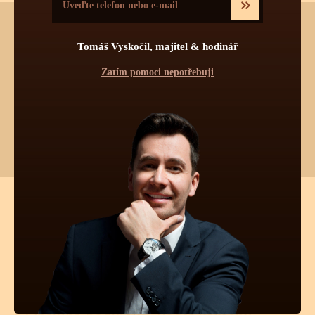
Tomáš Vyskočil, majitel & hodinář
Chtěli byste vědět více o tomto produktu?
Zatím pomoci nepotřebuji
Napište mi, nebo zavolejte na telefon
602 521 828
a poradím Vám.
Pokud byste chtěli vybírat z dalších více jak 30 000 produktů
od 55 světových značek, navštivte náš hlavní eshop firmy:
www.tovys.cz
. Tomáš Vyskočil
TECHNICKÉ INFORMACE O
TĚCHTO HODINKÁCH
Pravidelná údržba