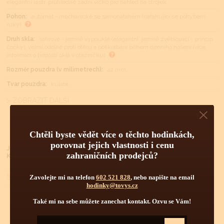
elegantní rastr, průhledné zadní víčko pro náhled na strojek
Pohon:
automat - mechanické se samonátahem (natahující se pohybem
ruky)
Druh skla:
safírové - jemně vypouklé (elegantní, jemně zvětšovací - princip
čočky), velmi odolné proti otěru a poškrábání během denního nošení (více
informací o tvrdosti skla v otazníčku)
Rozměr pouzdra (v milimetrech):
42 mm
Tvar pouzdra:
kulaté
> ZOBRAZIT DALŠÍ
Chtěli byste vědět více o těchto hodinkách,
porovnat jejich vlastnosti i cenu
Již jste u nás nakupovali?
zahraničních prodejců?
Klikněte
ZDE
pro lepší podmínky nákupu.
Dotaz na lepší cenu
Zavolejte mi na telefon
602 521 828
, nebo napište na email
hodinky@tovys.cz
Také mi na sebe můžete zanechat kontakt. Ozvu se Vám!