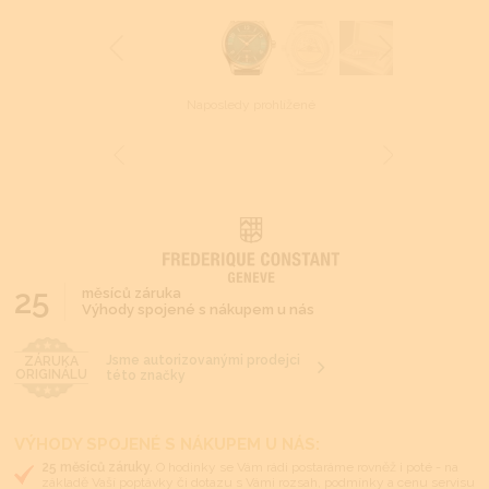
Naposledy prohlížené
25
měsíců záruka
Výhody spojené s nákupem u nás
Jsme autorizovanými prodejci
ZÁRUKA
ORIGINÁLU
této značky
VÝHODY SPOJENÉ S NÁKUPEM U NÁS:
25 měsíců záruky.
O hodinky se Vám rádi postaráme rovněž i poté - na
základě Vaší poptávky či dotazu s Vámi rozsah, podmínky a cenu servisu