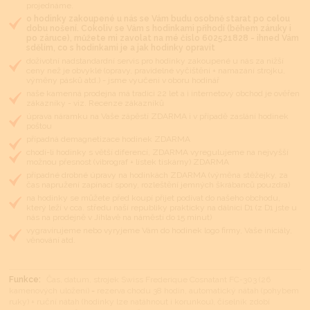
projednáme.
o hodinky zakoupené u nás se Vám budu osobně starat po celou
dobu nošení. Cokoliv se Vám s hodinkami přihodí (během záruky i
po záruce), můžete mi zavolat na mé číslo 602521828 - ihned Vám
sdělím, co s hodinkami je a jak hodinky opravit
doživotní nadstandardní servis pro hodinky zakoupené u nás za nižší
ceny než je obvyklé (opravy, pravidelné vyčištění + namazání strojku,
výměny pásků atd.) - jsme vyučeni v oboru hodinář
naše kamenná prodejna má tradici 22 let a i internetový obchod je ověřen
zákazníky - viz. Recenze zákazníků
úprava náramku na Vaše zápěstí ZDARMA i v případě zaslání hodinek
poštou
případná demagnetizace hodinek ZDARMA
chodí-li hodinky s větší diferencí, ZDARMA vyregulujeme na nejvyšší
možnou přesnost (vibrograf + lístek tiskárny) ZDARMA
případné drobné úpravy na hodinkách ZDARMA (výměna stěžejky, za
čas napružení zapínací spony, rozleštění jemných škrábanců pouzdra)
na hodinky se můžete před koupí přijet podívat do našeho obchodu,
který leží v cca. středu naší republiky prakticky na dálnici D1 (z D1 jste u
nás na prodejně v Jihlavě na náměstí do 15 minut)
vygravírujeme nebo vyryjeme Vám do hodinek logo firmy, Vaše iniciály,
věnování atd.
Funkce:
Čas, datum, strojek Swiss Frederique Cosnatant FC-303 (26
kamenových uložení) = rezerva chodu 38 hodin, automatický nátah (pohybem
ruky) + ruční nátah (hodinky lze natáhnout i korunkou), číselník zdobí