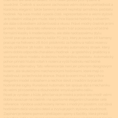
soudržně. Číselník si současně zachovává velmi dobrou přehlednost a
klasickou eleganci, takže barevný akcent nepřebíjí samotnou podstatu
hodinek. Na ruce model vypadá čistě, reprezentativně a velmi stylově.
Je to ideální volba pro muže, který chce klasické hodinky s oživením,
ale stále s dostatkem zdrženlivosti a vkusu. Právě modrý číselník je tím
prvkem, který dává této reference vlastní tvář a posouvá ji od běžné
formální klasiky k modernějšímu, ale stále nadčasovému stylu.
Uvnitř pracuje automatický kalibr FC-303, který je osazen 26 kameny,
pracuje na frekvenci 28 800 polokmitů za hodinu a nabízí rezervu
chodu přibližně 38 hodin. Jde o švýcarský automatický strojek, který
velmi dobře odpovídá charakteru hodinek - je spolehlivý, praktický a
současně dává modelu skutečnou hodinářskou podstatu. Automatický
pohon přináší hlubší vztah k nošení a vyšší hodnotu než běžné
bateriové alternativy. Tato reference tak není jen pěkným designovým
kusem, ale skutečnými mechanickými hodinkami, které mají co
nabídnout i po technické stránce. Právě to ocení muž, který chce
elegantní model s obsahem a nechce slevit z tradiční švýcarské
hodinářské logiky. Runabout Automatic tak spojuje styl a mechaniku
do velmi přirozeného a dlouhodobě smysluplného celku.
Pásek je vyroben z kůže, jeho barva je modrá a právě tato modř velmi
dobře navazuje na číselník i na sportovně elegantní charakter celé
reference. Výrobce uvádí kožený řemen s modrým prošitím, což dává
hodinkám další vizuální detail a zvyšuje jejich stylovou soudržnost.
Zapínání je řešeno pomocí překlápěcí spony s tlačítky, která přináší