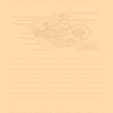
Obsluha hodinek
Počet kamenů
Pravidelnou údržbou hodinek je myšleno jednou za určitý čas
vyčištění strojku a namazání styčných ploch novými oleji.
Pravidelné čištění se více týká automatických a mechanických
strojků jak strojků bateriových - quartzových. Quartzové strojky
mají podstatně menší soukolí s podstatně menšími tlaky a tudíž
zde celková pravidelná údržba není až tolik nutná. Mechanické
či automatické hodinky se doporučuje vyčistit, odmastit a
namazat novými oleji 1x za 7 - 8 let, krokové ústrojí a ložisko
rotoru (automat) pro udržení perfektní přesnosti stroje 1x za 4 -
5 let.
Mechanické a automatické hodinkové strojky musí být v