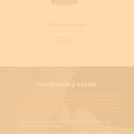
Fortis - 900.20.31 L
Terrestis Orchestra
DETAIL
Hodinářský servis
U nás v Jihlavě Vám uděláme profesionální hodinářský
servis na hodinky jak běžných kvalitních hodinářských
značek (Casio, Festina, Citizen atd.), tak těch prestižních
(IWC, Breitling, Omega, TAGHeuer, Rado, Hamilton, Baume
& Mercier, atd.).
Vyměníme safírové či křemíkové sklo, uděláme na
sklíčku antireflexní vrstvu
Rozleštíme nebo namatujeme pouzdro, či kovový tah do