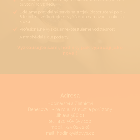
původního vzhledu
Uděláme pravidelný servis na strojek (doporučený po 6 -
8 letech) - tzn. kompletní vyčištění a namazání soukolí a
kroku
Profesionálně vyzkoušíme/otestujeme vodotěsnost
A mnohé další dle potřeby…
Vyzkoušejte sami, hodinky pak vypadají jako
nové!!
Adresa
Hodinářství a Zlatnictví
Benešova 1 - na rohu náměstí a pěší zóny
Jihlava 586 01
tel:
+420 565 657 100
mobil:
725 825 236
mail:
hodinky@tovys.cz