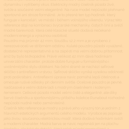
dynamiku i vytříbený vkus. Elektricky modrý číselník působí živě,
svěže a současně velmi elegantně. Na ruce model nepůsobí přehnaně
sportovně ani stroze formálně. Je to přesně ten typ hodinek, který
funguje v kanceláři, ve městě i během volnějšího víkendu. Výraz této
reference stojí na kombinaci švýcarské mechaniky, čistých linií a svěží
modré barevnosti, která celé klasické siluetě dodává nečekaně
moderní energii a výraznou osobitost.
Pouzdro má průměr 42 mm, tloušťku 12,2 mm a je vyrobeno z
nerezové oceli ve stříbrném odstínu. Kulaté pouzdro působí vyváženě,
dostatečně reprezentativně a na zápěstí má velmi dobrou přítomnost,
aniž by bylo těžkopádné. Právě velikost 42 mm dává hodinkám
univerzální charakter, protože dobře funguje u formálnějšího i
uvolněnějšího stylu oblékání. Na čelní straně se nachází safírové
sklíčko s antireflexní vrstvou. Safírové sklíčko vyniká vysokou odolností
proti poškrábání. Antireflexní úprava navíc pomáhá lepší čitelnosti a
omezuje rušivé odlesky při denním světle. Ocelové pouzdro je pevné,
nadčasové a velmi dobře ladí s modrým číselníkem i koženým
řemenem. Celkově působí model velmi čistě a elegantně, ale díky
barvě číselníku a sportovnějšímu příběhu kolekce Runabout rozhodně
nepůsobí nudně nebo zaměnitelně.
Číselník této reference je modrý a právě jeho výrazný tón je jedním z
hlavních estetických argumentů celého modelu. Výrobce jej popisuje
jako živou, současnou elektrickou modř, která dodává hodinkám svěží
a moderní charakter. Modrá barva se navíc nepřenáší jen na plochu
číselníku, ale také do detailů, čímž celek působí promyšleně a