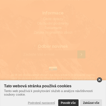
Informace
Časté dotazy
Obchodní podmínky
Reklamace
Záruka originálního zboží
Odběr novinek
Již 8 let dodáváme zboží i na Slovensko. V případě zájmu
není problém individuálně nacenit Vámi vybraný produkt
i v eurech.
Tato webová stránka používá cookies
Tento web používá k poskytování služeb a analýze návštěvnosti
soubory cookie.
©2019 LD Ekonom
Podrobné nastavení
Povolit vše
Zakázat vše