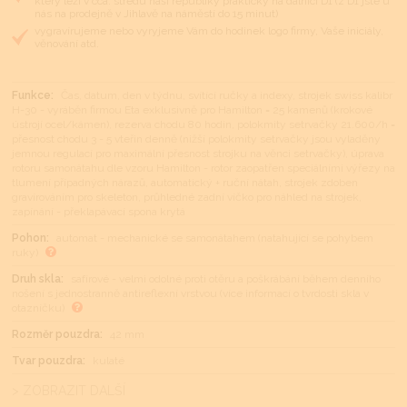
který leží v cca. středu naší republiky prakticky na dálnici D1 (z D1 jste u
nás na prodejně v Jihlavě na náměstí do 15 minut)
vygravírujeme nebo vyryjeme Vám do hodinek logo firmy, Vaše iniciály,
věnování atd.
Funkce:
Čas, datum, den v týdnu, svítící ručky a indexy, strojek swiss kalibr
H-30 - vyráběn firmou Eta exklusivně pro Hamilton = 25 kamenů (krokové
ústrojí ocel/kámen), rezerva chodu 80 hodin, polokmity setrvačky 21.600/h =
přesnost chodu 3 - 5 vteřin denně (nižší polokmity setrvačky jsou vyladěny
jemnou regulací pro maximální přesnost strojku na věnci setrvačky), úprava
rotoru samonátahu dle vzoru Hamilton - rotor zaopatřen speciálními výřezy na
tlumení případných nárazů, automatický + ruční nátah, strojek zdoben
gravírováním pro skeleton, průhledné zadní víčko pro náhled na strojek,
zapínání - překlapávací spona krytá
Pohon:
automat - mechanické se samonátahem (natahující se pohybem
ruky)
Druh skla:
safírové - velmi odolné proti otěru a poškrábání během denního
nošení s jednostranně antireflexní vrstvou (více informací o tvrdosti skla v
otazníčku)
Rozměr pouzdra:
42 mm
Tvar pouzdra:
kulaté
> ZOBRAZIT DALŠÍ