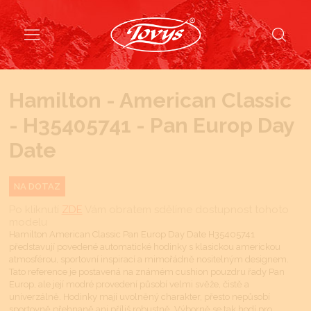
Hamilton - American Classic
- H35405741 - Pan Europ Day
Date
NA DOTAZ
Po kliknutí
ZDE
Vám obratem sdělíme dostupnost tohoto
modelu
Hamilton American Classic Pan Europ Day Date H35405741
představují povedené automatické hodinky s klasickou americkou
atmosférou, sportovní inspirací a mimořádně nositelným designem.
Tato reference je postavená na známém cushion pouzdru řady Pan
Europ, ale její modré provedení působí velmi svěže, čistě a
univerzálně. Hodinky mají uvolněný charakter, přesto nepůsobí
sportovně přehnaně ani příliš robustně. Výborně se tak hodí pro