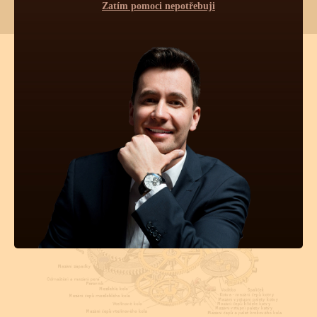
Zatím pomoci nepotřebuji
TECHNICKÉ INFORMACE O
TĚCHTO HODINKÁCH
Pravidelná údržba
Obsluha hodinek
Počet kamenů