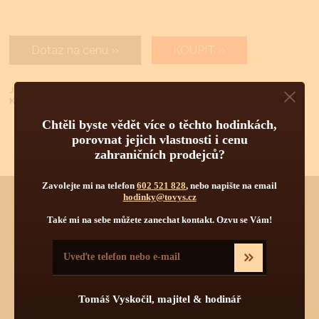
Dotaz na cenu
KOUPIT
Již jste u nás nakupovali?
Klikněte
ZDE
pro lepší podmínky nákupu.
Chtěli byste vědět více o těchto hodinkách,
porovnat jejich vlastnosti i cenu
zahraničních prodejců?
Zavolejte mi na telefon
602 521 828
, nebo napište na email
hodinky@tovys.cz
Také mi na sebe můžete zanechat kontakt. Ozvu se Vám!
Chtěli byste vědět více o tomto produktu?
Napište mi, nebo zavolejte na telefon
602 521 828
a poradím Vám.
Pokud byste chtěli vybírat z dalších více jak 30 000 produktů
od 55 světových značek, navštivte náš hlavní eshop firmy:
www.tovys.cz
. Tomáš Vyskočil
Tomáš Vyskočil, majitel & hodinář