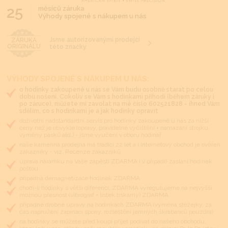
25
měsíců záruka
Výhody spojené s nákupem u nás
Jsme autorizovanými prodejci
ZÁRUKA
ORIGINÁLU
této značky
VÝHODY SPOJENÉ S NÁKUPEM U NÁS:
o hodinky zakoupené u nás se Vám budu osobně starat po celou
dobu nošení. Cokoliv se Vám s hodinkami přihodí (během záruky i
po záruce), můžete mi zavolat na mé číslo 602521828 - ihned Vám
sdělím, co s hodinkami je a jak hodinky opravit
doživotní nadstandardní servis pro hodinky zakoupené u nás za nižší
ceny než je obvyklé (opravy, pravidelné vyčištění + namazání strojku,
výměny pásků atd.) - jsme vyučeni v oboru hodinář
naše kamenná prodejna má tradici 22 let a i internetový obchod je ověřen
zákazníky - viz. Recenze zákazníků
úprava náramku na Vaše zápěstí ZDARMA i v případě zaslání hodinek
poštou
případná demagnetizace hodinek ZDARMA
chodí-li hodinky s větší diferencí, ZDARMA vyregulujeme na nejvyšší
možnou přesnost (vibrograf + lístek tiskárny) ZDARMA
případné drobné úpravy na hodinkách ZDARMA (výměna stěžejky, za
čas napružení zapínací spony, rozleštění jemných škrábanců pouzdra)
na hodinky se můžete před koupí přijet podívat do našeho obchodu,