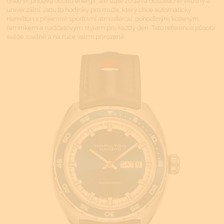
číselník přidává outfitu energii, ale stále zůstává dostatečně vkusný a
univerzální. Jsou to hodinky pro muže, který chce automatický
Hamilton s příjemně sportovní atmosférou, pohodlným koženým
řemínkem a nadčasovým stylem pro každý den. Tato reference působí
svěže, civilně a na ruce velmi přirozeně.