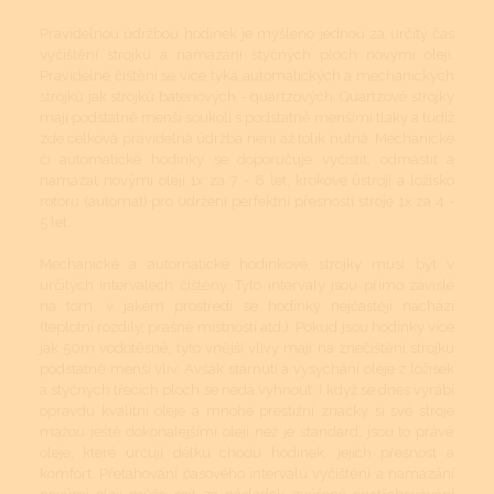
Pravidelnou údržbou hodinek je myšleno jednou za určitý čas
vyčištění strojku a namazání styčných ploch novými oleji.
Pravidelné čištění se více týká automatických a mechanických
strojků jak strojků bateriových - quartzových. Quartzové strojky
mají podstatně menší soukolí s podstatně menšími tlaky a tudíž
zde celková pravidelná údržba není až tolik nutná. Mechanické
či automatické hodinky se doporučuje vyčistit, odmastit a
namazat novými oleji 1x za 7 - 8 let, krokové ústrojí a ložisko
rotoru (automat) pro udržení perfektní přesnosti stroje 1x za 4 -
5 let.
Mechanické a automatické hodinkové strojky musí být v
určitých intervalech čištěny. Tyto intervaly jsou přímo závislé
na tom, v jakém prostředí se hodinky nejčastěji nachází
(teplotní rozdíly, prašné místnosti atd.). Pokud jsou hodinky více
jak 50m vodotěsné, tyto vnější vlivy mají na znečištění strojku
podstatně menší vliv. Avšak stárnutí a vysychání oleje z ložisek
a styčných třecích ploch se nedá vyhnout. I když se dnes vyrábí
opravdu kvalitní oleje a mnohé prestižní značky si své stroje
mažou ještě dokonalejšími oleji než je standard, jsou to právě
oleje, které určují délku chodu hodinek, jejich přesnost a
komfort. Přetahování časového intervalu vyčištění a namazání