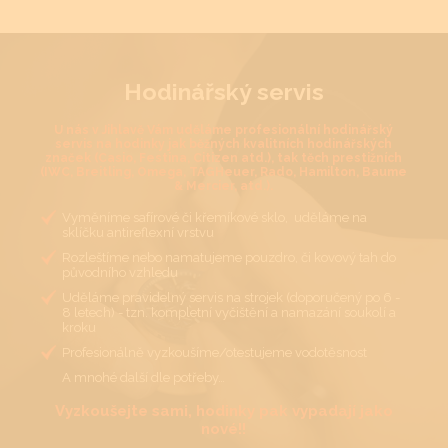
Hodinářský servis
U nás v Jihlavě Vám uděláme profesionální hodinářský
servis na hodinky jak běžných kvalitních hodinářských
značek (Casio, Festina, Citizen atd.), tak těch prestižních
(IWC, Breitling, Omega, TAGHeuer, Rado, Hamilton, Baume
& Mercier, atd.).
Vyměníme safírové či křemíkové sklo, uděláme na
sklíčku antireflexní vrstvu
Rozleštíme nebo namatujeme pouzdro, či kovový tah do
původního vzhledu
Uděláme pravidelný servis na strojek (doporučený po 6 -
8 letech) - tzn. kompletní vyčištění a namazání soukolí a
kroku
Profesionálně vyzkoušíme/otestujeme vodotěsnost
A mnohé další dle potřeby…
Vyzkoušejte sami, hodinky pak vypadají jako
nové!!