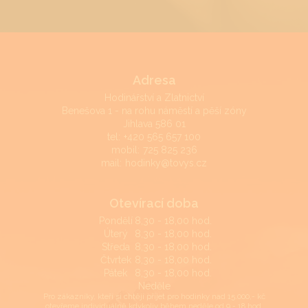
Adresa
Hodinářství a Zlatnictví
Benešova 1 - na rohu náměstí a pěší zóny
Jihlava 586 01
tel:
+420 565 657 100
mobil:
725 825 236
mail:
hodinky@tovys.cz
Otevírací doba
Pondělí
8,30 - 18,00 hod.
Úterý
8,30 - 18,00 hod.
Středa
8,30 - 18,00 hod.
Čtvrtek
8,30 - 18,00 hod.
Pátek
8,30 - 18,00 hod.
Neděle
Pro zákazníky, kteří si chtějí přijet pro hodinky nad 15.000,- kč
otevřeme individuálně kdykoliv během neděle od 9 - 18 hod.