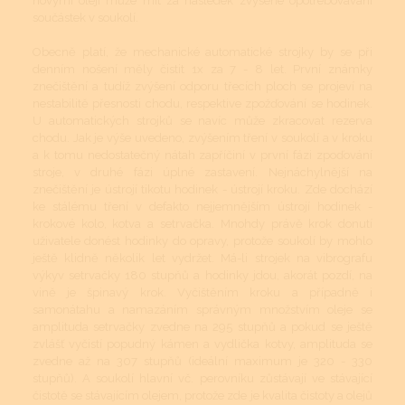
novými oleji může mít za následek zvýšené opotřebovávání
součástek v soukolí.
Obecně platí, že mechanické automatické strojky by se při
denním nošení měly čistit 1x za 7 - 8 let. První známky
znečištění a tudíž zvýšení odporu třecích ploch se projeví na
nestabilitě přesnosti chodu, respektive zpožďování se hodinek.
U automatických strojků se navíc může zkracovat rezerva
chodu. Jak je výše uvedeno, zvýšením tření v soukolí a v kroku
a k tomu nedostatečný nátah zapříčiní v první fázi zpoďování
stroje, v druhé fázi úplné zastavení. Nejnáchylnější na
znečištění je ústrojí tikotu hodinek - ústrojí kroku. Zde dochází
ke stálému tření v defakto nejjemnějším ústrojí hodinek -
krokové kolo, kotva a setrvačka. Mnohdy právě krok donutí
uživatele donést hodinky do opravy, protože soukolí by mohlo
ještě klidně několik let vydržet. Má-li strojek na vibrografu
výkyv setrvačky 180 stupňů a hodinky jdou, akorát pozdí, na
vině je špinavý krok. Vyčištěním kroku a případně i
samonátahu a namazáním správným množstvím oleje se
amplituda setrvačky zvedne na 295 stupňů a pokud se ještě
zvlášť vyčistí popudný kámen a vydlička kotvy, amplituda se
zvedne až na 307 stupňů (ideální maximum je 320 - 330
stupňů). A soukolí hlavní vč. perovníku zůstávají ve stávající
čistotě se stávajícím olejem, protože zde je kvalita čistoty a olejů