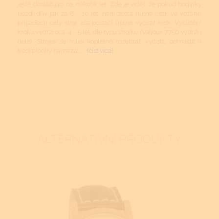
ještě dostačující na několik let. Zde je vidět, že pokud hodinky
pozdí dřív jak za 8 - 10 let, není zcela nutné čistit ve většině
případech celý stroj, ale postačí úplně vyčistit krok. Vyčištění
kroku vydrží cca. 4 - 5 let, dle typu strojku (Valjoux 7750 vydrží i
déle). Strojek se musí kopletně rozebrat, vyčistit, odmastit a
třecí plochy namazat....
(číst více)
ALTERNATIVNÍ PRODUKTY