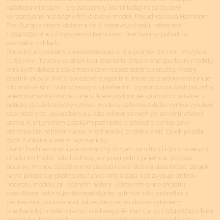
každodenní nošení i pro zákazníky, kteří hledají něco stylově
výraznějšího než běžný tříručičkový model. Pokud vás láká Hamilton
Pan Europ s dnem, datem a delší rezervou chodu, reference
H35405741 nabízí vyváženou kombinaci mechaniky, pohodlí a
osobitého vzhledu.
Pouzdro je vyrobeno z nerezové oceli a má průměr 42 mm při výšce
11,85 mm. Typický cushion tvar okamžitě připomene sportovní modely
minulých dekád a dává hodinkám rozpoznatelnou siluetu. Modrý
číselník působí živě a současně elegantně, takže se snadno kombinuje
s formálnějším i volnočasovým oblečením. Výraznou součástí pouzdra
je jednosměrně otočná luneta, která podporuje sportovní charakter a
opticky dotváří celkový vzhled modelu. Safírové sklíčko vyniká vysokou
odolností proti poškrábání a u této reference nechybí ani antireflexní
vrstva. K příjemným detailům patří také průhledné dýnko, díky
kterému lze nahlédnout na mechanický strojek uvnitř. Celek působí
čistě, funkčně a velmi harmonicky.
Uvnitř hodinek pracuje automatický strojek Hamilton H-30 s rezervou
chodu 80 hodin. Tato hodnota je v praxi velmi příjemná, protože
hodinky mohou zůstat mimo zápěstí i delší dobu a stále běžet. Strojek
navíc podporuje praktickou funkci dne a data, což zvyšuje užitnou
hodnotu modelu při běžném nošení. U této reference oficiální
specifikace potvrzuje otevřené dýnko, safírové sklo, antireflex a
pětibarovou vodotěsnost, takže jde o velmi slušně vybavený
mechanický model v rámci své kategorie. Pan Europ H35405741 cílí na
zákazníka, který nechce ani čistě elegantní hodinky, ani robustní