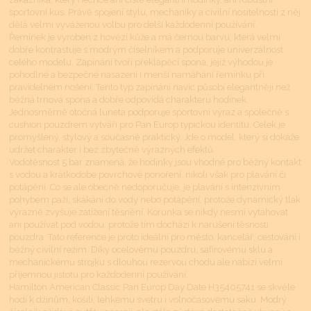
sportovní kus. Právě spojení stylu, mechaniky a civilní nositelnosti z něj
dělá velmi vyváženou volbu pro delší každodenní používání.
Řemínek je vyroben z hovězí kůže a má černou barvu, která velmi
dobře kontrastuje s modrým číselníkem a podporuje univerzálnost
celého modelu. Zapínání tvoří překlápěcí spona, jejíž výhodou je
pohodlné a bezpečné nasazení i menší namáhání řemínku při
pravidelném nošení. Tento typ zapínání navíc působí elegantněji než
běžná trnová spona a dobře odpovídá charakteru hodinek.
Jednosměrně otočná luneta podporuje sportovní výraz a společně s
cushion pouzdrem vytváří pro Pan Europ typickou identitu. Celek je
promyšlený, stylový a současně praktický. Jde o model, který si dokáže
udržet charakter i bez zbytečně výrazných efektů.
Vodotěsnost 5 bar znamená, že hodinky jsou vhodné pro běžný kontakt
s vodou a krátkodobé povrchové ponoření, nikoli však pro plavání či
potápění. Co se ale obecně nedoporučuje, je plavání s intenzivním
pohybem paží, skákání do vody nebo potápění, protože dynamický tlak
výrazně zvyšuje zatížení těsnění. Korunka se nikdy nesmí vytahovat
ani používat pod vodou, protože tím dochází k narušení těsnosti
pouzdra. Tato reference je proto ideální pro město, kancelář, cestování i
běžný civilní režim. Díky ocelovému pouzdru, safírovému sklu a
mechanickému strojku s dlouhou rezervou chodu ale nabízí velmi
příjemnou jistotu pro každodenní používání.
Hamilton American Classic Pan Europ Day Date H35405741 se skvěle
hodí k džínům, košili, lehkému svetru i volnočasovému saku. Modrý