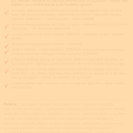
po záruce), můžete mi zavolat na mé číslo 602521828 - ihned Vám
sdělím, co s hodinkami je a jak hodinky opravit
doživotní nadstandardní servis pro hodinky zakoupené u nás za nižší
ceny než je obvyklé (opravy, pravidelné vyčištění + namazání strojku,
výměny pásků atd.) - jsme vyučeni v oboru hodinář
naše kamenná prodejna má tradici 22 let a i internetový obchod je ověřen
zákazníky - viz. Recenze zákazníků
úprava náramku na Vaše zápěstí ZDARMA i v případě zaslání hodinek
poštou
případná demagnetizace hodinek ZDARMA
chodí-li hodinky s větší diferencí, ZDARMA vyregulujeme na nejvyšší
možnou přesnost (vibrograf + lístek tiskárny) ZDARMA
případné drobné úpravy na hodinkách ZDARMA (výměna stěžejky, za
čas napružení zapínací spony, rozleštění jemných škrábanců pouzdra)
na hodinky se můžete před koupí přijet podívat do našeho obchodu,
který leží v cca. středu naší republiky prakticky na dálnici D1 (z D1 jste u
nás na prodejně v Jihlavě na náměstí do 15 minut)
vygravírujeme nebo vyryjeme Vám do hodinek logo firmy, Vaše iniciály,
věnování atd.
Funkce:
Čas, datum, strojek swiss kalibr H-10 - vyráběn firmou Eta
exklusivně pro Hamilton = 25 kamenů (krokové ústrojí ocel/kámen), rezerva
chodu 80 hodin, polokmity setrvačky 21.600/h = přesnost chodu 3 - 5 vteřin
denně (nižší polokmity setrvačky jsou vyladěny jemnou regulací pro
maximální přesnost strojku na věnci setrvačky), úprava rotoru samonátahu
dle vzoru Hamilton - rotor zaopatřen speciálními výřezy na tlumení
případných nárazů hodinek během nošení, automatický + ruční nátah,