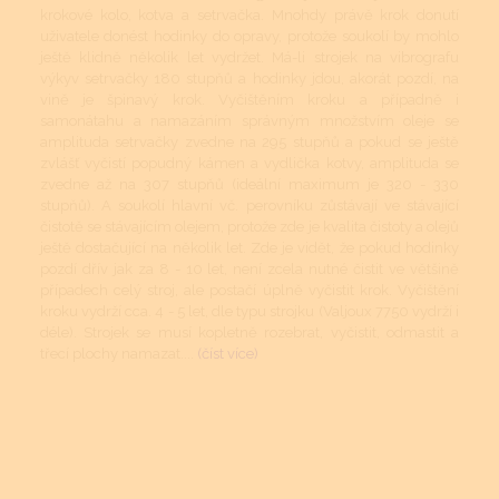
krokové kolo, kotva a setrvačka. Mnohdy právě krok donutí
uživatele donést hodinky do opravy, protože soukolí by mohlo
ještě klidně několik let vydržet. Má-li strojek na vibrografu
výkyv setrvačky 180 stupňů a hodinky jdou, akorát pozdí, na
vině je špinavý krok. Vyčištěním kroku a případně i
samonátahu a namazáním správným množstvím oleje se
amplituda setrvačky zvedne na 295 stupňů a pokud se ještě
zvlášť vyčistí popudný kámen a vydlička kotvy, amplituda se
zvedne až na 307 stupňů (ideální maximum je 320 - 330
stupňů). A soukolí hlavní vč. perovníku zůstávají ve stávající
čistotě se stávajícím olejem, protože zde je kvalita čistoty a olejů
ještě dostačující na několik let. Zde je vidět, že pokud hodinky
pozdí dřív jak za 8 - 10 let, není zcela nutné čistit ve většině
případech celý stroj, ale postačí úplně vyčistit krok. Vyčištění
kroku vydrží cca. 4 - 5 let, dle typu strojku (Valjoux 7750 vydrží i
déle). Strojek se musí kopletně rozebrat, vyčistit, odmastit a
třecí plochy namazat....
(číst více)