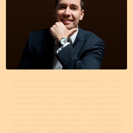
Mechanické a automatické hodinkové strojky musí být v
určitých intervalech čištěny. Tyto intervaly jsou přímo závislé
na tom, v jakém prostředí se hodinky nejčastěji nachází
(teplotní rozdíly, prašné místnosti atd.). Pokud jsou hodinky více
jak 50m vodotěsné, tyto vnější vlivy mají na znečištění strojku
podstatně menší vliv. Avšak stárnutí a vysychání oleje z ložisek
a styčných třecích ploch se nedá vyhnout. I když se dnes vyrábí
opravdu kvalitní oleje a mnohé prestižní značky si své stroje
mažou ještě dokonalejšími oleji než je standard, jsou to právě
oleje, které určují délku chodu hodinek, jejich přesnost a
komfort. Přetahování časového intervalu vyčištění a namazání
novými oleji může mít za následek zvýšené opotřebovávání
součástek v soukolí.
Obecně platí, že mechanické automatické strojky by se při
denním nošení měly čistit 1x za 7 - 8 let. První známky
znečištění a tudíž zvýšení odporu třecích ploch se projeví na
nestabilitě přesnosti chodu, respektive zpožďování se hodinek.
U automatických strojků se navíc může zkracovat rezerva
chodu. Jak je výše uvedeno, zvýšením tření v soukolí a v kroku
a k tomu nedostatečný nátah zapříčiní v první fázi zpoďování
stroje, v druhé fázi úplné zastavení. Nejnáchylnější na
znečištění je ústrojí tikotu hodinek - ústrojí kroku. Zde dochází
ke stálému tření v defakto nejjemnějším ústrojí hodinek -