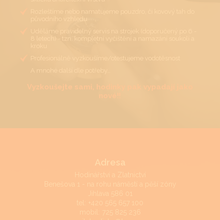
Rozleštíme nebo namatujeme pouzdro, či kovový tah do
původního vzhledu
Uděláme pravidelný servis na strojek (doporučený po 6 -
8 letech) - tzn. kompletní vyčištění a namazání soukolí a
kroku
Profesionálně vyzkoušíme/otestujeme vodotěsnost
A mnohé další dle potřeby…
Vyzkoušejte sami, hodinky pak vypadají jako
nové!!
Adresa
Hodinářství a Zlatnictví
Benešova 1 - na rohu náměstí a pěší zóny
Jihlava 586 01
tel:
+420 565 657 100
mobil:
725 825 236