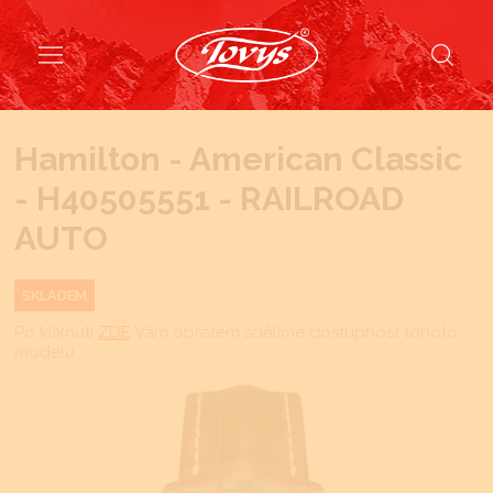
Hamilton - American Classic
- H40505551 - RAILROAD
AUTO
SKLADEM
Po kliknutí
ZDE
Vám obratem sdělíme dostupnost tohoto
modelu