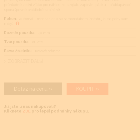
průhledné zadní víčko pro náhled na strojek, zapínání pásku - překlapávací
spona (pevné praktické zapínání)
Pohon:
automat - mechanické se samonátahem (natahující se pohybem
ruky)
Rozměr pouzdra:
40 mm
Tvar pouzdra:
kulaté
Barva číselníku:
kovově stříbrná
> ZOBRAZIT DALŠÍ
Dotaz na cenu
KOUPIT
Již jste u nás nakupovali?
Klikněte
ZDE
pro lepší podmínky nákupu.