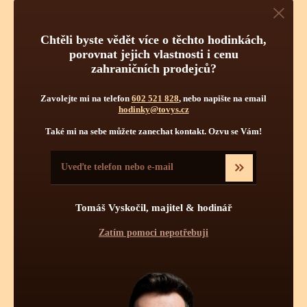
Obsluha hodinek
Počet kamenů
Chtěli byste vědět více o těchto hodinkách,
porovnat jejich vlastnosti i cenu
zahraničních prodejců?
Zavolejte mi na telefon
602 521 828
, nebo napište na email
hodinky@tovys.cz
Také mi na sebe můžete zanechat kontakt. Ozvu se Vám!
Pravidelnou údržbou hodinek je myšleno jednou za určitý čas
vyčištění strojku a namazání styčných ploch novými oleji.
Pravidelné čištění se více týká automatických a mechanických
strojků jak strojků bateriových - quartzových. Quartzové strojky
Tomáš Vyskočil, majitel & hodinář
mají podstatně menší soukolí s podstatně menšími tlaky a tudíž
Zatím pomoci nepotřebuji
zde celková pravidelná údržba není až tolik nutná. Mechanické
či automatické hodinky se doporučuje vyčistit, odmastit a
namazat novými oleji 1x za 7 - 8 let, krokové ústrojí a ložisko
rotoru (automat) pro udržení perfektní přesnosti stroje 1x za 4 -
5 let.