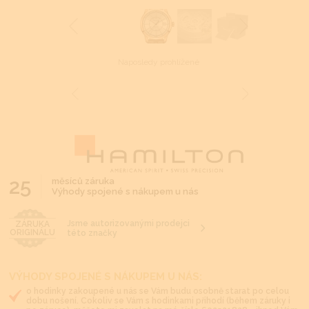
Naposledy prohlížené
25
měsíců záruka
Výhody spojené s nákupem u nás
Jsme autorizovanými prodejci
ZÁRUKA
ORIGINÁLU
této značky
VÝHODY SPOJENÉ S NÁKUPEM U NÁS:
o hodinky zakoupené u nás se Vám budu osobně starat po celou
dobu nošení. Cokoliv se Vám s hodinkami přihodí (během záruky i