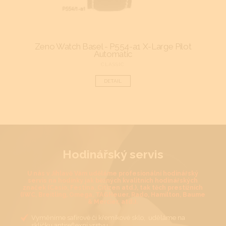
Zeno Watch Basel - P554-a1 X-Large Pilot
Automatic
CLASSIC
DETAIL
Hodinářský servis
U nás v Jihlavě Vám uděláme profesionální hodinářský
servis na hodinky jak běžných kvalitních hodinářských
značek (Casio, Festina, Citizen atd.), tak těch prestižních
(IWC, Breitling, Omega, TAGHeuer, Rado, Hamilton, Baume
& Mercier, atd.).
Vyměníme safírové či křemíkové sklo, uděláme na
sklíčku antireflexní vrstvu