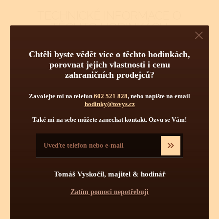
TECHNICKÉ INFORMACE O
TĚCHTO HODINKÁCH
Pravidelná údržba
Chtěli byste vědět více o těchto hodinkách,
Obsluha hodinek
Počet kamenů
porovnat jejich vlastnosti i cenu
zahraničních prodejců?
Zavolejte mi na telefon
602 521 828
, nebo napište na email
hodinky@tovys.cz
Také mi na sebe můžete zanechat kontakt. Ozvu se Vám!
Tomáš Vyskočil, majitel & hodinář
Pravidelnou údržbou hodinek je myšleno jednou za určitý čas
vyčištění strojku a namazání styčných ploch novými oleji.
Zatím pomoci nepotřebuji
Pravidelné čištění se více týká automatických a mechanických
strojků jak strojků bateriových - quartzových. Quartzové strojky
mají podstatně menší soukolí s podstatně menšími tlaky a tudíž