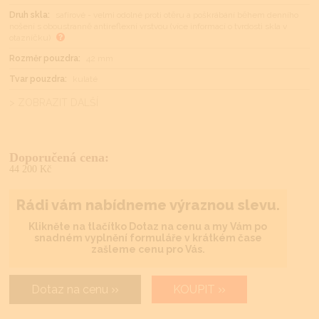
Druh skla:
safírové - velmi odolné proti otěru a poškrábání během denního
nošení s oboustranně antireflexní vrstvou (více informací o tvrdosti skla v
otazníčku)
Rozměr pouzdra:
42 mm
Tvar pouzdra:
kulaté
> ZOBRAZIT DALŠÍ
Doporučená cena:
44 200 Kč
Rádi vám nabídneme výraznou slevu.
Klikněte na tlačítko Dotaz na cenu a my Vám po
snadném vyplnění formuláře v krátkém čase
zašleme cenu pro Vás.
Dotaz na cenu
KOUPIT