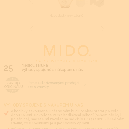
Naposledy prohlížené
25
měsíců záruka
Výhody spojené s nákupem u nás
Jsme autorizovanými prodejci
ZÁRUKA
ORIGINÁLU
této značky
VÝHODY SPOJENÉ S NÁKUPEM U NÁS:
o hodinky zakoupené u nás se Vám budu osobně starat po celou
dobu nošení. Cokoliv se Vám s hodinkami přihodí (během záruky i
po záruce), můžete mi zavolat na mé číslo 602521828 - ihned Vám
sdělím, co s hodinkami je a jak hodinky opravit
doživotní nadstandardní servis pro hodinky zakoupené u nás za nižší