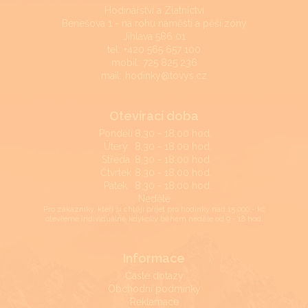
Hodinářství a Zlatnictví
Benešova 1 - na rohu náměstí a pěší zóny
Jihlava 586 01
tel:
+420 565 657 100
mobil:
725 825 236
mail:
hodinky@tovys.cz
Otevírací doba
Pondělí
8,30 - 18,00 hod.
Úterý
8,30 - 18,00 hod.
Středa
8,30 - 18,00 hod.
Čtvrtek
8,30 - 18,00 hod.
Pátek
8,30 - 18,00 hod.
Neděle
Pro zákazníky, kteří si chtějí přijet pro hodinky nad 15.000,- kč
otevřeme individuálně kdykoliv během neděle od 9 - 18 hod.
Informace
Časté dotazy
Obchodní podmínky
Reklamace