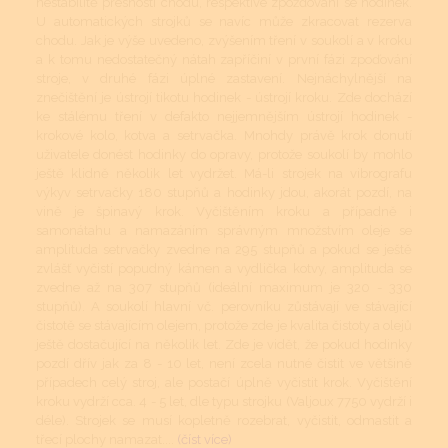
nestabilitě přesnosti chodu, respektive zpožďování se hodinek.
U automatických strojků se navíc může zkracovat rezerva
chodu. Jak je výše uvedeno, zvýšením tření v soukolí a v kroku
a k tomu nedostatečný nátah zapříčiní v první fázi zpoďování
stroje, v druhé fázi úplné zastavení. Nejnáchylnější na
znečištění je ústrojí tikotu hodinek - ústrojí kroku. Zde dochází
ke stálému tření v defakto nejjemnějším ústrojí hodinek -
krokové kolo, kotva a setrvačka. Mnohdy právě krok donutí
uživatele donést hodinky do opravy, protože soukolí by mohlo
ještě klidně několik let vydržet. Má-li strojek na vibrografu
výkyv setrvačky 180 stupňů a hodinky jdou, akorát pozdí, na
vině je špinavý krok. Vyčištěním kroku a případně i
samonátahu a namazáním správným množstvím oleje se
amplituda setrvačky zvedne na 295 stupňů a pokud se ještě
zvlášť vyčistí popudný kámen a vydlička kotvy, amplituda se
zvedne až na 307 stupňů (ideální maximum je 320 - 330
stupňů). A soukolí hlavní vč. perovníku zůstávají ve stávající
čistotě se stávajícím olejem, protože zde je kvalita čistoty a olejů
ještě dostačující na několik let. Zde je vidět, že pokud hodinky
pozdí dřív jak za 8 - 10 let, není zcela nutné čistit ve většině
případech celý stroj, ale postačí úplně vyčistit krok. Vyčištění
kroku vydrží cca. 4 - 5 let, dle typu strojku (Valjoux 7750 vydrží i
déle). Strojek se musí kopletně rozebrat, vyčistit, odmastit a
třecí plochy namazat....
(číst více)