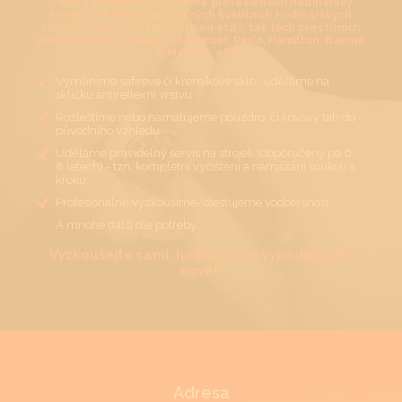
U nás v Jihlavě Vám uděláme profesionální hodinářský
servis na hodinky jak běžných kvalitních hodinářských
značek (Casio, Festina, Citizen atd.), tak těch prestižních
(IWC, Breitling, Omega, TAGHeuer, Rado, Hamilton, Baume
& Mercier, atd.).
Vyměníme safírové či křemíkové sklo, uděláme na
sklíčku antireflexní vrstvu
Rozleštíme nebo namatujeme pouzdro, či kovový tah do
původního vzhledu
Uděláme pravidelný servis na strojek (doporučený po 6 -
8 letech) - tzn. kompletní vyčištění a namazání soukolí a
kroku
Profesionálně vyzkoušíme/otestujeme vodotěsnost
A mnohé další dle potřeby…
Vyzkoušejte sami, hodinky pak vypadají jako
nové!!
Adresa