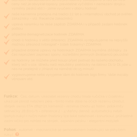
ceny než je obvyklé (opravy, pravidelné vyčištění + namazání strojku,
výměny pásků atd.) - jsme vyučeni v oboru hodinář
naše kamenná prodejna má tradici 22 let a i internetový obchod je ověřen
zákazníky - viz. Recenze zákazníků
úprava náramku na Vaše zápěstí ZDARMA i v případě zaslání hodinek
poštou
případná demagnetizace hodinek ZDARMA
chodí-li hodinky s větší diferencí, ZDARMA vyregulujeme na nejvyšší
možnou přesnost (vibrograf + lístek tiskárny) ZDARMA
případné drobné úpravy na hodinkách ZDARMA (výměna stěžejky, za
čas napružení zapínací spony, rozleštění jemných škrábanců pouzdra)
na hodinky se můžete před koupí přijet podívat do našeho obchodu,
který leží v cca. středu naší republiky prakticky na dálnici D1 (z D1 jste u
nás na prodejně v Jihlavě na náměstí do 15 minut)
vygravírujeme nebo vyryjeme Vám do hodinek logo firmy, Vaše iniciály,
věnování atd.
Funkce:
Čas, datum, ukazatel rezervy chodu (malá ručička v číselníku
ukazuje plnost natažení pera - tímto máte stále na očích rezervu chodu),
strojek swiss ETA 2897 (21 kamenů) - rezerva chodu 42 hodin, polokmity
setrvačky 28.800/h = diference 2 - 4 vteřiny denně, automatický nátah
(pohyb ruky) + ruční nátah (hodinky lze také natahovat i korunkou), průhledné
zadní víčko pro náhled na strojek, zapínání pásku - elegantní motýlek
Pohon:
automat - mechanické se samonátahem (natahující se pohybem
ruky)