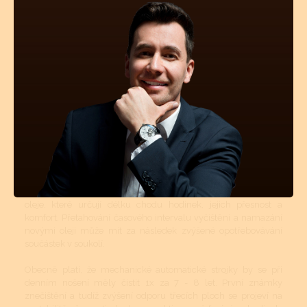
zde celková pravidelná údržba není až tolik nutná. Mechanické
či automatické hodinky se doporučuje vyčistit, odmastit a
namazat novými oleji 1x za 7 - 8 let, krokové ústrojí a ložisko
rotoru (automat) pro udržení perfektní přesnosti stroje 1x za 4 -
5 let.
Mechanické a automatické hodinkové strojky musí být v
určitých intervalech čištěny. Tyto intervaly jsou přímo závislé
na tom, v jakém prostředí se hodinky nejčastěji nachází
(teplotní rozdíly, prašné místnosti atd.). Pokud jsou hodinky více
jak 50m vodotěsné, tyto vnější vlivy mají na znečištění strojku
podstatně menší vliv. Avšak stárnutí a vysychání oleje z ložisek
a styčných třecích ploch se nedá vyhnout. I když se dnes vyrábí
opravdu kvalitní oleje a mnohé prestižní značky si své stroje
mažou ještě dokonalejšími oleji než je standard, jsou to právě
oleje, které určují délku chodu hodinek, jejich přesnost a
komfort. Přetahování časového intervalu vyčištění a namazání
novými oleji může mít za následek zvýšené opotřebovávání
součástek v soukolí.
Obecně platí, že mechanické automatické strojky by se při
denním nošení měly čistit 1x za 7 - 8 let. První známky
znečištění a tudíž zvýšení odporu třecích ploch se projeví na