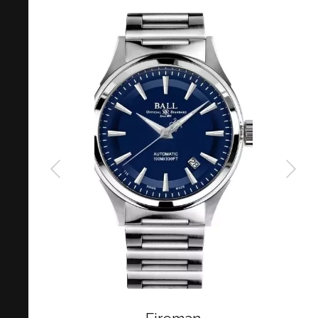
Ball stanovil testy a normy pro všechny hodinové přístroje ve
vlacích. Ve vlacích proto, protože se v roce 1891 srazily vlaky v
Kiptonu v Ohiu právě kvůli nepřesnosti časomír. Aby se toto již
nikdy nestalo, Ball sjednotil čas a všechny hodinky a hodiny ve
vlacích měly stejný čas. Normy Ball zpřísňoval stále více
natolik, že nakonec inspiroval i Švýcarský úřední zkušební
ústav. A tak vznikly první sériově vyráběné strojky označené
COSC s přesnými strojky s povolenou diferencí +6/-4 vteřiny
denně ve všech polohách za různých teplot v okolí.
Od roku založení 1891 má firma na svědomí vedle
certifikovaných strojků ještě další patenty, jako například
zamykatelný rotor u hodinek se samonátahem. Díky uzamčení
rotoru se hodinky stávají nárazuodolné, protože je-li rotor volný,
jakékoliv nárazy hodinek přenášející se na rotor a posléze na
ložisko rotoru ničí toto ložisko. Uzamčením rotoru se rotor
znehybní a nárazy rotoru ani ložisku rotoru nevadí. Další patent
má Ball v krytu vlásku setrvačky, díky němuž při nárazu
hodinek vlásek "nezaskočí" za zámeček regulační ručky.
Dnes má Ball ve svém sortimentu převážně hodinky s
automatickými strojky a vedle technické preciznosti hodinky
osazuje číselníky se svítícími ručkami a indexy, které svítí
nepřetržitě 25 let.