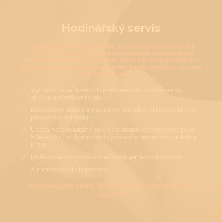
Hodinářský servis
U nás v Jihlavě Vám uděláme profesionální hodinářský
servis na hodinky jak běžných kvalitních hodinářských
značek (Casio, Festina, Citizen atd.), tak těch prestižních
(IWC, Breitling, Omega, TAGHeuer, Rado, Hamilton, Baume
& Mercier, atd.).
Vyměníme safírové či křemíkové sklo, uděláme na
sklíčku antireflexní vrstvu
Rozleštíme nebo namatujeme pouzdro, či kovový tah do
původního vzhledu
Uděláme pravidelný servis na strojek (doporučený po 6 -
8 letech) - tzn. kompletní vyčištění a namazání soukolí a
kroku
Profesionálně vyzkoušíme/otestujeme vodotěsnost
A mnohé další dle potřeby…
Vyzkoušejte sami, hodinky pak vypadají jako
nové!!