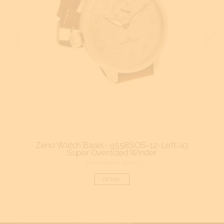
 Pilot
Zeno Watch Basel - 9558SOS-12-Left-a3
Zen
Super Oversized Winder
Zeno Watch Basel
DETAIL