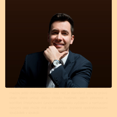
vyčištění strojku a namazání styčných ploch novými oleji.
Pravidelné čištění se více týká automatických a mechanických
strojků jak strojků bateriových - quartzových. Quartzové strojky
mají podstatně menší soukolí s podstatně menšími tlaky a tudíž
zde celková pravidelná údržba není až tolik nutná. Mechanické
či automatické hodinky se doporučuje vyčistit, odmastit a
namazat novými oleji 1x za 7 - 8 let, krokové ústrojí a ložisko
rotoru (automat) pro udržení perfektní přesnosti stroje 1x za 4 -
5 let.
Mechanické a automatické hodinkové strojky musí být v
určitých intervalech čištěny. Tyto intervaly jsou přímo závislé
na tom, v jakém prostředí se hodinky nejčastěji nachází
(teplotní rozdíly, prašné místnosti atd.). Pokud jsou hodinky více
jak 50m vodotěsné, tyto vnější vlivy mají na znečištění strojku
podstatně menší vliv. Avšak stárnutí a vysychání oleje z ložisek
a styčných třecích ploch se nedá vyhnout. I když se dnes vyrábí
opravdu kvalitní oleje a mnohé prestižní značky si své stroje
mažou ještě dokonalejšími oleji než je standard, jsou to právě
oleje, které určují délku chodu hodinek, jejich přesnost a
komfort. Přetahování časového intervalu vyčištění a namazání
novými oleji může mít za následek zvýšené opotřebovávání
součástek v soukolí.