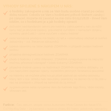
VÝHODY SPOJENÉ S NÁKUPEM U NÁS:
o hodinky zakoupené u nás se Vám budu osobně starat po celou
dobu nošení. Cokoliv se Vám s hodinkami přihodí (během záruky i
po záruce), můžete mi zavolat na mé číslo 602521828 - ihned Vám
sdělím, co s hodinkami je a jak hodinky opravit
doživotní nadstandardní servis pro hodinky zakoupené u nás za nižší
ceny než je obvyklé (opravy, pravidelné vyčištění + namazání strojku,
výměny pásků atd.) - jsme vyučeni v oboru hodinář
naše kamenná prodejna má tradici 22 let a i internetový obchod je ověřen
zákazníky - viz. Recenze zákazníků
úprava náramku na Vaše zápěstí ZDARMA i v případě zaslání hodinek
poštou
případná demagnetizace hodinek ZDARMA
chodí-li hodinky s větší diferencí, ZDARMA vyregulujeme na nejvyšší
možnou přesnost (vibrograf + lístek tiskárny) ZDARMA
případné drobné úpravy na hodinkách ZDARMA (výměna stěžejky, za
čas napružení zapínací spony, rozleštění jemných škrábanců pouzdra)
na hodinky se můžete před koupí přijet podívat do našeho obchodu,
který leží v cca. středu naší republiky prakticky na dálnici D1 (z D1 jste u
nás na prodejně v Jihlavě na náměstí do 15 minut)
vygravírujeme nebo vyryjeme Vám do hodinek logo firmy, Vaše iniciály,
věnování atd.
Funkce:
Čas, datum, strojek swiss Automatic Mido Caliber 80 (base ETA
C07.651)Big Date – 25 kamenů = rezerva chodu 80 hodin, polokmity setrvačky