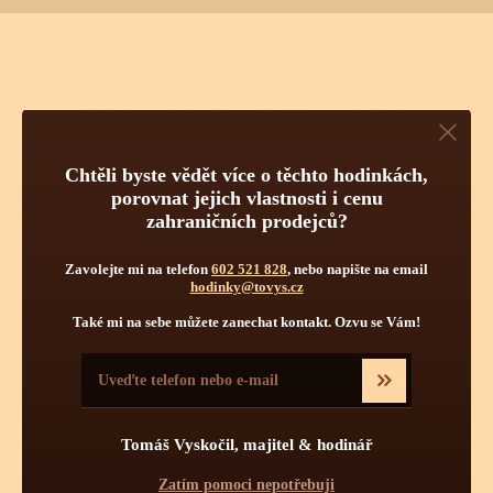
TECHNICKÉ INFORMACE O
TĚCHTO HODINKÁCH
Chtěli byste vědět více o těchto hodinkách,
Pravidelná údržba
porovnat jejich vlastnosti i cenu
zahraničních prodejců?
Obsluha hodinek
Počet kamenů
Zavolejte mi na telefon
602 521 828
, nebo napište na email
hodinky@tovys.cz
Také mi na sebe můžete zanechat kontakt. Ozvu se Vám!
Tomáš Vyskočil, majitel & hodinář
Zatím pomoci nepotřebuji
Pravidelnou údržbou hodinek je myšleno jednou za určitý čas