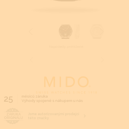
Naposledy prohlížené
25
měsíců záruka
Výhody spojené s nákupem u nás
Jsme autorizovanými prodejci
ZÁRUKA
ORIGINÁLU
této značky