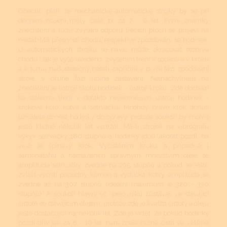
Obecně platí, že mechanické automatické strojky by se při
denním nošení měly čistit 1x za 7 - 8 let. První známky
znečištění a tudíž zvýšení odporu třecích ploch se projeví na
nestabilitě přesnosti chodu, respektive zpožďování se hodinek.
U automatických strojků se navíc může zkracovat rezerva
chodu. Jak je výše uvedeno, zvýšením tření v soukolí a v kroku
a k tomu nedostatečný nátah zapříčiní v první fázi zpoďování
stroje, v druhé fázi úplné zastavení. Nejnáchylnější na
znečištění je ústrojí tikotu hodinek - ústrojí kroku. Zde dochází
ke stálému tření v defakto nejjemnějším ústrojí hodinek -
krokové kolo, kotva a setrvačka. Mnohdy právě krok donutí
uživatele donést hodinky do opravy, protože soukolí by mohlo
ještě klidně několik let vydržet. Má-li strojek na vibrografu
výkyv setrvačky 180 stupňů a hodinky jdou, akorát pozdí, na
vině je špinavý krok. Vyčištěním kroku a případně i
samonátahu a namazáním správným množstvím oleje se
amplituda setrvačky zvedne na 295 stupňů a pokud se ještě
zvlášť vyčistí popudný kámen a vydlička kotvy, amplituda se
zvedne až na 307 stupňů (ideální maximum je 320 - 330
stupňů). A soukolí hlavní vč. perovníku zůstávají ve stávající
čistotě se stávajícím olejem, protože zde je kvalita čistoty a olejů
ještě dostačující na několik let. Zde je vidět, že pokud hodinky
pozdí dřív jak za 8 - 10 let, není zcela nutné čistit ve většině