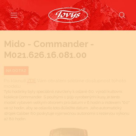
Mido - Commander -
M021.626.16.081.00
NA DOTAZ
Po kliknutí
ZDE
Vám obratem sdělíme dostupnost tohoto
modelu
Tyto hodinky byly speciálně navrženy k oslavě 60. výročí kultovní
kolekce Commander. S pouhými 1 959 vyrobenými kusy je tento
model vybaven velkým otvorem pro datum v 6 hodin a indexem "60"
ve 12 hodin, aby se oslavilo toto důležité datum. Jeho automatický
strojek Caliber 80 poskytuje výjimečnou autonomii s rezervou výkonu
až 80 hodin.