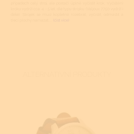
případech celý stroj, ale postačí úplně vyčistit krok. Vyčištění
kroku vydrží cca. 4 - 5 let, dle typu strojku (Valjoux 7750 vydrží i
déle). Strojek se musí kopletně rozebrat, vyčistit, odmastit a
třecí plochy namazat....
(číst více)
ALTERNATIVNÍ PRODUKTY