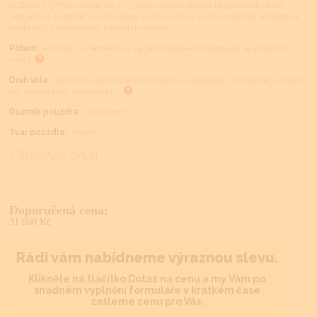
21.600/h (3 Hz) = diference 3 - 5 vteřin denně (jemná regulace na věnci
setrvačky), automat + ruční nátah, svítící ručičky (luminiscence), průhledné
zadní víčko pouzdra pro náhled na strojek
Pohon:
automat - mechanické se samonátahem (natahující se pohybem
ruky)
Druh skla:
safírové (velmi odolné proti otěru a poškrábání při běžném nošení,
viz. vysvětlivky v otazníčku)
Rozměr pouzdra:
42.00 mm
Tvar pouzdra:
kulaté
> ZOBRAZIT DALŠÍ
Doporučená cena:
31 800 Kč
Rádi vám nabídneme výraznou slevu.
Klikněte na tlačítko Dotaz na cenu a my Vám po
snadném vyplnění formuláře v krátkém čase
zašleme cenu pro Vás.