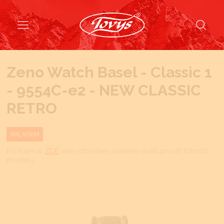
Zeno Watch Basel - Classic 1
- 9554C-e2 - NEW CLASSIC
RETRO
SKLADEM
Po kliknutí
ZDE
Vám obratem sdělíme dostupnost tohoto
modelu