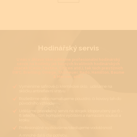
Hodinářský servis
U nás v Jihlavě Vám uděláme profesionální hodinářský
servis na hodinky jak běžných kvalitních hodinářských
značek (Casio, Festina, Citizen atd.), tak těch prestižních
(IWC, Breitling, Omega, TAGHeuer, Rado, Hamilton, Baume
& Mercier, atd.).
Vyměníme safírové či křemíkové sklo, uděláme na
sklíčku antireflexní vrstvu
Rozleštíme nebo namatujeme pouzdro, či kovový tah do
původního vzhledu
Uděláme pravidelný servis na strojek (doporučený po 6 -
8 letech) - tzn. kompletní vyčištění a namazání soukolí a
kroku
Profesionálně vyzkoušíme/otestujeme vodotěsnost
A mnohé další dle potřeby…