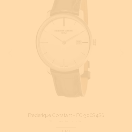
Frederique Constant - FC-306S4S6
Fr
Slimline Automatic
DETAIL