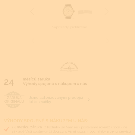
Naposledy prohlížené
24
měsíců záruka
Výhody spojené s nákupem u nás
Jsme autorizovanými prodejci
ZÁRUKA
ORIGINÁLU
této značky
VÝHODY SPOJENÉ S NÁKUPEM U NÁS:
24 měsíců záruka.
O hodinky se Vám rádi postaráme rovněž i poté - na
základě Vaší poptávky či dotazu s Vámi rozsah, podmínky a cenu servisu