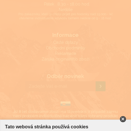
Pátek
8,30 - 18,00 hod.
Neděle
Pro zákazníky, kteří si chtějí přijet pro hodinky nad 15.000,- kč
otevřeme individuálně kdykoliv během neděle od 9 - 18 hod.
Informace
Časté dotazy
Obchodní podmínky
Reklamace
Záruka originálního zboží
Odběr novinek
Již 8 let dodáváme zboží i na Slovensko. V případě zájmu
není problém individuálně nacenit Vámi vybraný produkt
i v eurech.
Tato webová stránka používá cookies