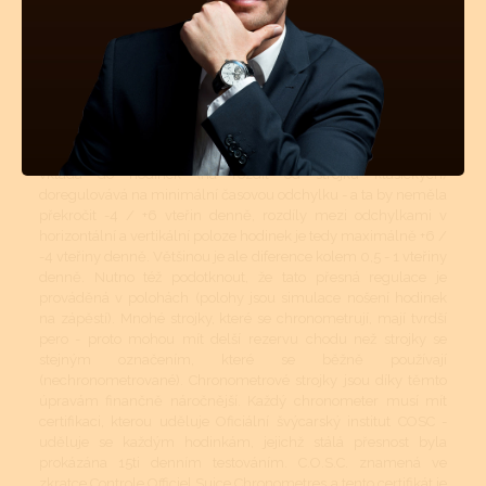
modelů označených Calibre 32A. Chronometrové stroje jsou
konstrukčně většinou stejné, jak stroje klasické, ale mohou mít
vylepšení např. v tvrdším peru, uložením takřka všech
pohybových a otáčivých částí soukolí do kamenů pro zmenšení
tření nebo perfektně vyváženou setrvačkou - u dražších
hodinek Omega Co-Axiál nebo Tourbillion (vyloučení
gravitace). Kmity setrvačky na přesnost chronometru poté
nemají příliš velký vliv. Chronometrový strojek se dříve, než se
vkládá do hodinek (na rozdíl od strojků klasických)
doregulovává na minimální časovou odchylku - a ta by neměla
překročit -4 / +6 vteřin denně, rozdíly mezi odchylkami v
horizontální a vertikální poloze hodinek je tedy maximálně +6 /
-4 vteřiny denně. Většinou je ale diference kolem 0,5 - 1 vteřiny
denně. Nutno též podotknout, že tato přesná regulace je
prováděná v polohách (polohy jsou simulace nošení hodinek
na zápěstí). Mnohé strojky, které se chronometrují, mají tvrdší
pero - proto mohou mít delší rezervu chodu než strojky se
stejným označením, které se běžně používají
(nechronometrované). Chronometrové strojky jsou díky těmto
úpravám finančně náročnější. Každý chronometer musí mít
certifikaci, kterou uděluje Oficiální švýcarský institut COSC -
uděluje se každým hodinkám, jejichž stálá přesnost byla
prokázána 15ti denním testováním. C.O.S.C. znamená ve
zkratce Controle Officiel Suice Chronometres a tento certifikát je