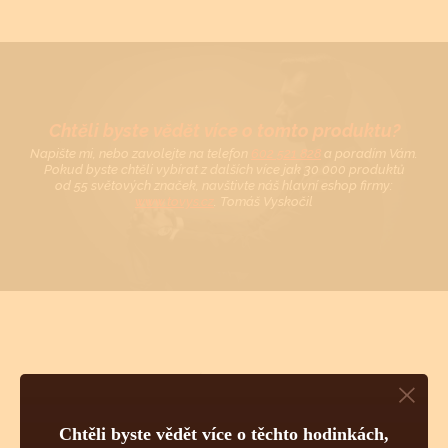
Chtěli byste vědět více o tomto produktu?
Napište mi, nebo zavolejte na telefon
602 521 828
a poradím Vám.
Pokud byste chtěli vybírat z dalších více jak 30 000 produktů
od 55 světových značek, navštivte náš hlavní eshop firmy:
www.tovys.cz
. Tomáš Vyskočil
TECHNICKÉ INFORMACE O
TĚCHTO HODINKÁCH
Chtěli byste vědět více o těchto hodinkách,