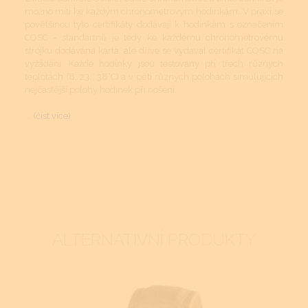
možno míti ke každým chronometrovým hodinkám. V praxi se
povětšinou tyto certifikáty dodávají k hodinkám s označením
COSC - standartně je tedy ke každému chronometrovému
strojku dodávána karta, ale dříve se vydával certifikát COSC na
vyžádání. Každé hodinky jsou testovány při třech různých
teplotách (8, 23 , 38°C) a v pěti různých polohách simulujících
nejčastější polohy hodinek při nošení.
...
(číst více)
ALTERNATIVNÍ PRODUKTY