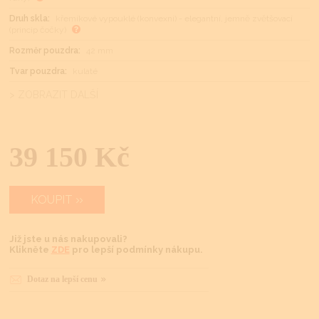
Druh skla:
křemíkové vypouklé (konvexní) - elegantní, jemně zvětšovací
(princip čočky)
Rozměr pouzdra:
42 mm
Tvar pouzdra:
kulaté
> ZOBRAZIT DALŠÍ
39 150 Kč
KOUPIT
Již jste u nás nakupovali?
Klikněte
ZDE
pro lepší podmínky nákupu.
Dotaz na lepší cenu