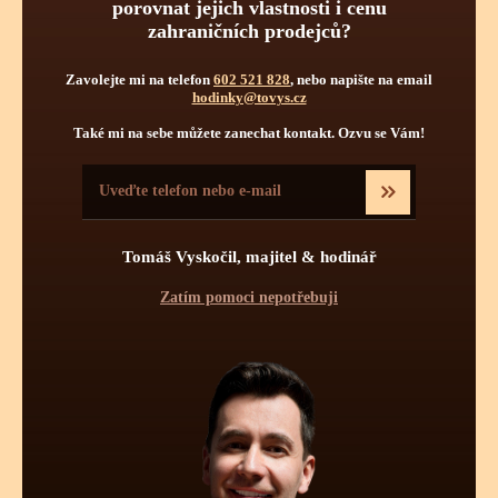
Chronometr
Pravidelná údržba
porovnat jejich vlastnosti i cenu
zahraničních prodejců?
Obsluha hodinek
Počet kamenů
Zavolejte mi na telefon
602 521 828
, nebo napište na email
hodinky@tovys.cz
Také mi na sebe můžete zanechat kontakt. Ozvu se Vám!
Tomáš Vyskočil, majitel & hodinář
Zatím pomoci nepotřebuji
Chronometr je perfektně vyregulovaný mechanický stroj
podpořený pro maximální přesnost technologickými
vylepšeními, které mají příznivý vliv pro souměrnou vysokou
přesnost chodu stroje. Poprvé byl použitý termín Chronometr -
Chronometer - v Anglii roku 1714 hodinářem Jeremym
Thackerem Beverlym a jeho vynález byl uložen ve vakuuové
komoře. A první chronometry v hodinkách v sérii vyrobil roku
1966 a 1967 Girard Perregaux - bylo vyrobeno "prvních" 670