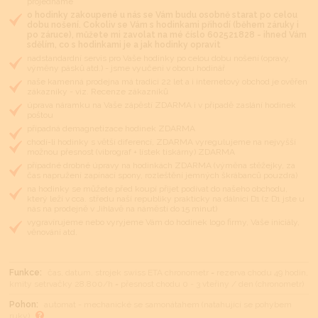
projednáme
o hodinky zakoupené u nás se Vám budu osobně starat po celou
dobu nošení. Cokoliv se Vám s hodinkami přihodí (během záruky i
po záruce), můžete mi zavolat na mé číslo 602521828 - ihned Vám
sdělím, co s hodinkami je a jak hodinky opravit
nadstandardní servis pro Vaše hodinky po celou dobu nošení (opravy,
výměny pásků atd.) - jsme vyučeni v oboru hodinář
naše kamenná prodejna má tradici 22 let a i internetový obchod je ověřen
zákazníky - viz. Recenze zákazníků
úprava náramku na Vaše zápěstí ZDARMA i v případě zaslání hodinek
poštou
případná demagnetizace hodinek ZDARMA
chodí-li hodinky s větší diferencí, ZDARMA vyregulujeme na nejvyšší
možnou přesnost (vibrograf + lístek tiskárny) ZDARMA
případné drobné úpravy na hodinkách ZDARMA (výměna stěžejky, za
čas napružení zapínací spony, rozleštění jemných škrábanců pouzdra)
na hodinky se můžete před koupí přijet podívat do našeho obchodu,
který leží v cca. středu naší republiky prakticky na dálnici D1 (z D1 jste u
nás na prodejně v Jihlavě na náměstí do 15 minut)
vygravírujeme nebo vyryjeme Vám do hodinek logo firmy, Vaše iniciály,
věnování atd.
Funkce:
čas, datum, strojek swiss ETA chronometr = rezerva chodu 49 hodin,
kmity setrvačky 28.800/h = přesnost chodu 0 - 3 vteřiny / den (chronometr)
Pohon:
automat - mechanické se samonátahem (natahující se pohybem
ruky)