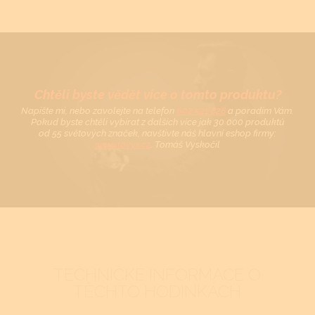
Chtěli byste vědět více o tomto produktu?
Napište mi, nebo zavolejte na telefon
602 521 828
a poradím Vám.
Pokud byste chtěli vybírat z dalších více jak 30 000 produktů
od 55 světových značek, navštivte náš hlavní eshop firmy:
www.tovys.cz
. Tomáš Vyskočil
TECHNICKÉ INFORMACE O
TĚCHTO HODINKÁCH