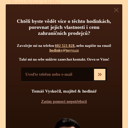
Pravidelná údržba
Obsluha hodinek
Počet kamenů
Chtěli byste vědět více o těchto hodinkách,
porovnat jejich vlastnosti i cenu
zahraničních prodejců?
Zavolejte mi na telefon
602 521 828
, nebo napište na email
hodinky@tovys.cz
Také mi na sebe můžete zanechat kontakt. Ozvu se Vám!
Pravidelnou údržbou hodinek je myšleno jednou za určitý čas
vyčištění strojku a namazání styčných ploch novými oleji.
Pravidelné čištění se více týká automatických a mechanických
Tomáš Vyskočil, majitel & hodinář
strojků jak strojků bateriových - quartzových. Quartzové strojky
mají podstatně menší soukolí s podstatně menšími tlaky a tudíž
Zatím pomoci nepotřebuji
zde celková pravidelná údržba není až tolik nutná. Mechanické
či automatické hodinky se doporučuje vyčistit, odmastit a
namazat novými oleji 1x za 7 - 8 let, krokové ústrojí a ložisko
rotoru (automat) pro udržení perfektní přesnosti stroje 1x za 4 -