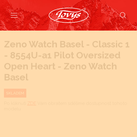
Zeno Watch Basel - Classic 1
- 8554U-a1 Pilot Oversized
Open Heart - Zeno Watch
Basel
SKLADEM
Po kliknutí
ZDE
Vám obratem sdělíme dostupnost tohoto
modelu