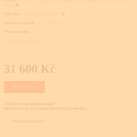
Pohon:
automat - mechanické se samonátahem (natahující se pohybem
ruky)
Druh skla:
křemíkové-minerální
Rozměr pouzdra:
47,5 x 47,5 x 15 mm
Tvar pouzdra:
kulaté
> ZOBRAZIT DALŠÍ
31 600 Kč
KOUPIT
Již jste u nás nakupovali?
Klikněte
ZDE
pro lepší podmínky nákupu.
Dotaz na lepší cenu