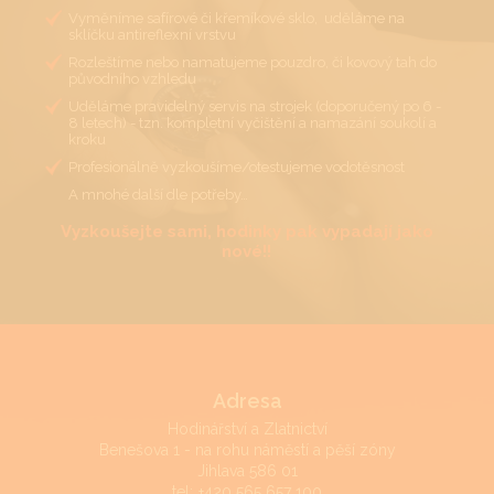
Vyměníme safírové či křemíkové sklo, uděláme na
sklíčku antireflexní vrstvu
Rozleštíme nebo namatujeme pouzdro, či kovový tah do
původního vzhledu
Uděláme pravidelný servis na strojek (doporučený po 6 -
8 letech) - tzn. kompletní vyčištění a namazání soukolí a
kroku
Profesionálně vyzkoušíme/otestujeme vodotěsnost
A mnohé další dle potřeby…
Vyzkoušejte sami, hodinky pak vypadají jako
nové!!
Adresa
Hodinářství a Zlatnictví
Benešova 1 - na rohu náměstí a pěší zóny
Jihlava 586 01
tel:
+420 565 657 100