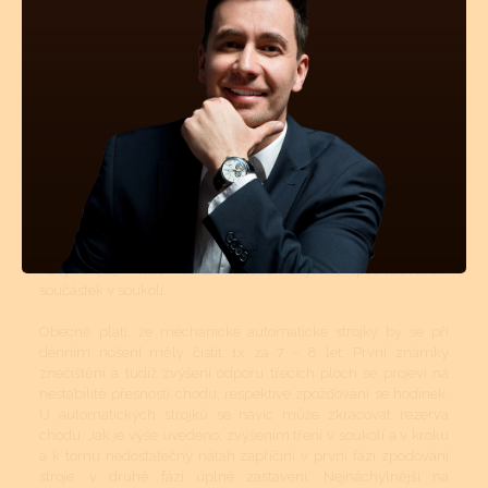
5 let.
Mechanické a automatické hodinkové strojky musí být v
určitých intervalech čištěny. Tyto intervaly jsou přímo závislé
na tom, v jakém prostředí se hodinky nejčastěji nachází
(teplotní rozdíly, prašné místnosti atd.). Pokud jsou hodinky více
jak 50m vodotěsné, tyto vnější vlivy mají na znečištění strojku
podstatně menší vliv. Avšak stárnutí a vysychání oleje z ložisek
a styčných třecích ploch se nedá vyhnout. I když se dnes vyrábí
opravdu kvalitní oleje a mnohé prestižní značky si své stroje
mažou ještě dokonalejšími oleji než je standard, jsou to právě
oleje, které určují délku chodu hodinek, jejich přesnost a
komfort. Přetahování časového intervalu vyčištění a namazání
novými oleji může mít za následek zvýšené opotřebovávání
součástek v soukolí.
Obecně platí, že mechanické automatické strojky by se při
denním nošení měly čistit 1x za 7 - 8 let. První známky
znečištění a tudíž zvýšení odporu třecích ploch se projeví na
nestabilitě přesnosti chodu, respektive zpožďování se hodinek.
U automatických strojků se navíc může zkracovat rezerva
chodu. Jak je výše uvedeno, zvýšením tření v soukolí a v kroku
a k tomu nedostatečný nátah zapříčiní v první fázi zpoďování
stroje, v druhé fázi úplné zastavení. Nejnáchylnější na