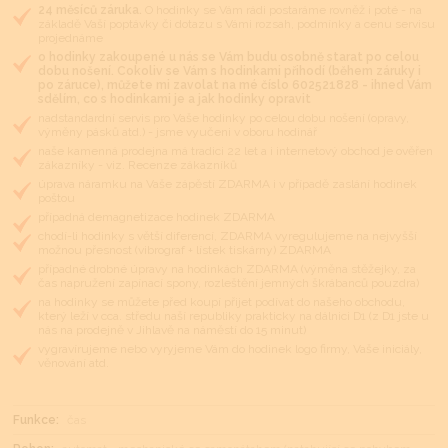
24 měsíců záruka.
O hodinky se Vám rádi postaráme rovněž i poté - na
základě Vaší poptávky či dotazu s Vámi rozsah, podmínky a cenu servisu
projednáme
o hodinky zakoupené u nás se Vám budu osobně starat po celou
dobu nošení. Cokoliv se Vám s hodinkami přihodí (během záruky i
po záruce), můžete mi zavolat na mé číslo 602521828 - ihned Vám
sdělím, co s hodinkami je a jak hodinky opravit
nadstandardní servis pro Vaše hodinky po celou dobu nošení (opravy,
výměny pásků atd.) - jsme vyučeni v oboru hodinář
naše kamenná prodejna má tradici 22 let a i internetový obchod je ověřen
zákazníky - viz. Recenze zákazníků
úprava náramku na Vaše zápěstí ZDARMA i v případě zaslání hodinek
poštou
případná demagnetizace hodinek ZDARMA
chodí-li hodinky s větší diferencí, ZDARMA vyregulujeme na nejvyšší
možnou přesnost (vibrograf + lístek tiskárny) ZDARMA
případné drobné úpravy na hodinkách ZDARMA (výměna stěžejky, za
čas napružení zapínací spony, rozleštění jemných škrábanců pouzdra)
na hodinky se můžete před koupí přijet podívat do našeho obchodu,
který leží v cca. středu naší republiky prakticky na dálnici D1 (z D1 jste u
nás na prodejně v Jihlavě na náměstí do 15 minut)
vygravírujeme nebo vyryjeme Vám do hodinek logo firmy, Vaše iniciály,
věnování atd.
Funkce:
čas