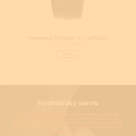
Frederique Constant - FC-306V4S5
F
Slimline Automatic
DETAIL
Hodinářský servis
U nás v Jihlavě Vám uděláme profesionální hodinářský
servis na hodinky jak běžných kvalitních hodinářských
značek (Casio, Festina, Citizen atd.), tak těch prestižních
(IWC, Breitling, Omega, TAGHeuer, Rado, Hamilton, Baume
& Mercier, atd.).