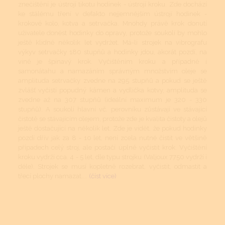
znečištění je ústrojí tikotu hodinek - ústrojí kroku. Zde dochází
ke stálému tření v defakto nejjemnějším ústrojí hodinek -
krokové kolo, kotva a setrvačka. Mnohdy právě krok donutí
uživatele donést hodinky do opravy, protože soukolí by mohlo
ještě klidně několik let vydržet. Má-li strojek na vibrografu
výkyv setrvačky 180 stupňů a hodinky jdou, akorát pozdí, na
vině je špinavý krok. Vyčištěním kroku a případně i
samonátahu a namazáním správným množstvím oleje se
amplituda setrvačky zvedne na 295 stupňů a pokud se ještě
zvlášť vyčistí popudný kámen a vydlička kotvy, amplituda se
zvedne až na 307 stupňů (ideální maximum je 320 - 330
stupňů). A soukolí hlavní vč. perovníku zůstávají ve stávající
čistotě se stávajícím olejem, protože zde je kvalita čistoty a olejů
ještě dostačující na několik let. Zde je vidět, že pokud hodinky
pozdí dřív jak za 8 - 10 let, není zcela nutné čistit ve většině
případech celý stroj, ale postačí úplně vyčistit krok. Vyčištění
kroku vydrží cca. 4 - 5 let, dle typu strojku (Valjoux 7750 vydrží i
déle). Strojek se musí kopletně rozebrat, vyčistit, odmastit a
třecí plochy namazat....
(číst více)