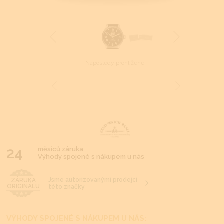
Naposledy prohlížené
24
měsíců záruka
Výhody spojené s nákupem u nás
Jsme autorizovanými prodejci
ZÁRUKA
ORIGINÁLU
této značky
VÝHODY SPOJENÉ S NÁKUPEM U NÁS: