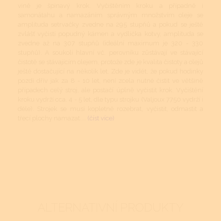
vině je špinavý krok. Vyčištěním kroku a případně i
samonátahu a namazáním správným množstvím oleje se
amplituda setrvačky zvedne na 295 stupňů a pokud se ještě
zvlášť vyčistí popudný kámen a vydlička kotvy, amplituda se
zvedne až na 307 stupňů (ideální maximum je 320 - 330
stupňů). A soukolí hlavní vč. perovníku zůstávají ve stávající
čistotě se stávajícím olejem, protože zde je kvalita čistoty a olejů
ještě dostačující na několik let. Zde je vidět, že pokud hodinky
pozdí dřív jak za 8 - 10 let, není zcela nutné čistit ve většině
případech celý stroj, ale postačí úplně vyčistit krok. Vyčištění
kroku vydrží cca. 4 - 5 let, dle typu strojku (Valjoux 7750 vydrží i
déle). Strojek se musí kopletně rozebrat, vyčistit, odmastit a
třecí plochy namazat....
(číst více)
ALTERNATIVNÍ PRODUKTY