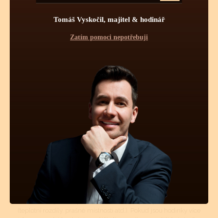
Tomáš Vyskočil, majitel & hodinář
Zatím pomoci nepotřebuji
Pravidelnou údržbou hodinek je myšleno jednou za určitý čas
vyčištění strojku a namazání styčných ploch novými oleji.
Pravidelné čištění se více týká automatických a mechanických
strojků jak strojků bateriových - quartzových. Quartzové strojky
mají podstatně menší soukolí s podstatně menšími tlaky a tudíž
zde celková pravidelná údržba není až tolik nutná. Mechanické
či automatické hodinky se doporučuje vyčistit, odmastit a
namazat novými oleji 1x za 7 - 8 let, krokové ústrojí a ložisko
rotoru (automat) pro udržení perfektní přesnosti stroje 1x za 4 -
5 let.
Mechanické a automatické hodinkové strojky musí být v
určitých intervalech čištěny. Tyto intervaly jsou přímo závislé
na tom, v jakém prostředí se hodinky nejčastěji nachází
(teplotní rozdíly, prašné místnosti atd.). Pokud jsou hodinky více