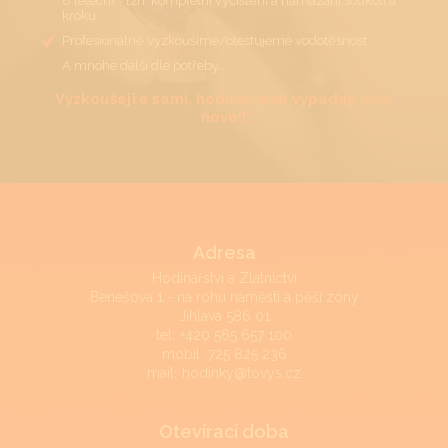
8 letech) - tzn. kompletní vyčištění a namazání soukolí a
kroku
Profesionálně vyzkoušíme/otestujeme vodotěsnost
A mnohé další dle potřeby…
Vyzkoušejte sami, hodinky pak vypadají jako
nové!!
Adresa
Hodinářství a Zlatnictví
Benešova 1 - na rohu náměstí a pěší zóny
Jihlava 586 01
tel:
+420 565 657 100
mobil:
725 825 236
mail:
hodinky@tovys.cz
Otevírací doba