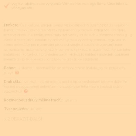
vygravírujeme nebo vyryjeme Vám do hodinek logo firmy, Vaše iniciály,
věnování atd.
Funkce:
Čas, datum, strojek swiss Mido caliber 80 (Eta C07.621) - vyráběn
firmou Eta exklusivně pro Mido = 25 kamenů (krokové ústrojí ocel/kámen),
rezerva chodu 80 hodin, polokmity setrvačky 21.600/h = přesnost chodu 3 - 5
vteřin denně (nižší polokmity setrvačky jsou vyladěny jemnou regulací na
věnci setrvačky pro maximální přesnost strojku), ozdobně lapovaný rotor
samonátahu, automatický nátah (pohyb ruky) + ruční nátah (hodinky lze také
natahovat i korunkou), průhledné zadní víčko pro náhled na strojek, zapínání
náramku - překlapávací spona (pevné praktické zapínání)
Pohon:
automat - mechanické se samonátahem (natahující se pohybem
ruky)
Druh skla:
safírové - velmi odolné proti otěru a poškrábání během denního
nošení s oboustranně antireflexní vrstvou (více informací o tvrdosti skla v
otazníčku)
Rozměr pouzdra (v milimetrech):
40 mm
Tvar pouzdra:
kulaté
> ZOBRAZIT DALŠÍ