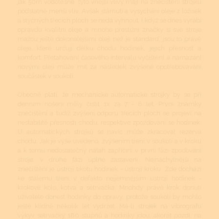
jak 50m vodotěsné, tyto vnější vlivy mají na znečištění strojku
podstatně menší vliv. Avšak stárnutí a vysychání oleje z ložisek
a styčných třecích ploch se nedá vyhnout. I když se dnes vyrábí
opravdu kvalitní oleje a mnohé prestižní značky si své stroje
mažou ještě dokonalejšími oleji než je standard, jsou to právě
oleje, které určují délku chodu hodinek, jejich přesnost a
komfort. Přetahování časového intervalu vyčištění a namazání
novými oleji může mít za následek zvýšené opotřebovávání
součástek v soukolí.
Obecně platí, že mechanické automatické strojky by se při
denním nošení měly čistit 1x za 7 - 8 let. První známky
znečištění a tudíž zvýšení odporu třecích ploch se projeví na
nestabilitě přesnosti chodu, respektive zpožďování se hodinek.
U automatických strojků se navíc může zkracovat rezerva
chodu. Jak je výše uvedeno, zvýšením tření v soukolí a v kroku
a k tomu nedostatečný nátah zapříčiní v první fázi zpoďování
stroje, v druhé fázi úplné zastavení. Nejnáchylnější na
znečištění je ústrojí tikotu hodinek - ústrojí kroku. Zde dochází
ke stálému tření v defakto nejjemnějším ústrojí hodinek -
krokové kolo, kotva a setrvačka. Mnohdy právě krok donutí
uživatele donést hodinky do opravy, protože soukolí by mohlo
ještě klidně několik let vydržet. Má-li strojek na vibrografu
výkyv setrvačky 180 stupňů a hodinky jdou, akorát pozdí, na