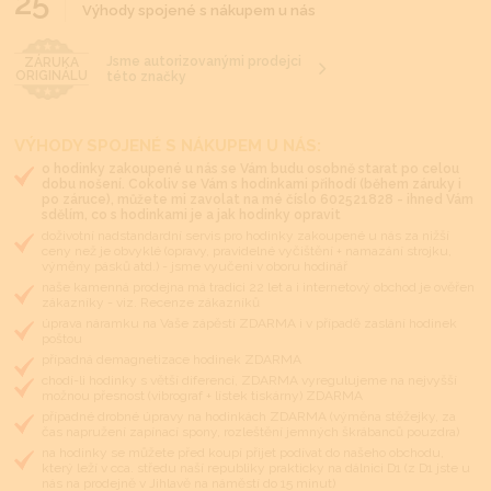
25
Výhody spojené s nákupem u nás
Jsme autorizovanými prodejci
ZÁRUKA
ORIGINÁLU
této značky
VÝHODY SPOJENÉ S NÁKUPEM U NÁS:
o hodinky zakoupené u nás se Vám budu osobně starat po celou
dobu nošení. Cokoliv se Vám s hodinkami přihodí (během záruky i
po záruce), můžete mi zavolat na mé číslo 602521828 - ihned Vám
sdělím, co s hodinkami je a jak hodinky opravit
doživotní nadstandardní servis pro hodinky zakoupené u nás za nižší
ceny než je obvyklé (opravy, pravidelné vyčištění + namazání strojku,
výměny pásků atd.) - jsme vyučeni v oboru hodinář
naše kamenná prodejna má tradici 22 let a i internetový obchod je ověřen
zákazníky - viz. Recenze zákazníků
úprava náramku na Vaše zápěstí ZDARMA i v případě zaslání hodinek
poštou
případná demagnetizace hodinek ZDARMA
chodí-li hodinky s větší diferencí, ZDARMA vyregulujeme na nejvyšší
možnou přesnost (vibrograf + lístek tiskárny) ZDARMA
případné drobné úpravy na hodinkách ZDARMA (výměna stěžejky, za
čas napružení zapínací spony, rozleštění jemných škrábanců pouzdra)
na hodinky se můžete před koupí přijet podívat do našeho obchodu,
který leží v cca. středu naší republiky prakticky na dálnici D1 (z D1 jste u
nás na prodejně v Jihlavě na náměstí do 15 minut)