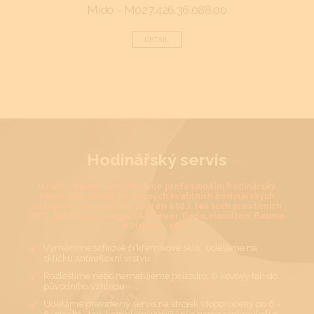
Mido - M027.426.36.088.00
F
DETAIL
Hodinářský servis
U nás v Jihlavě Vám uděláme profesionální hodinářský
servis na hodinky jak běžných kvalitních hodinářských
značek (Casio, Festina, Citizen atd.), tak těch prestižních
(IWC, Breitling, Omega, TAGHeuer, Rado, Hamilton, Baume
& Mercier, atd.).
Vyměníme safírové či křemíkové sklo, uděláme na
sklíčku antireflexní vrstvu
Rozleštíme nebo namatujeme pouzdro, či kovový tah do
původního vzhledu
Uděláme pravidelný servis na strojek (doporučený po 6 -