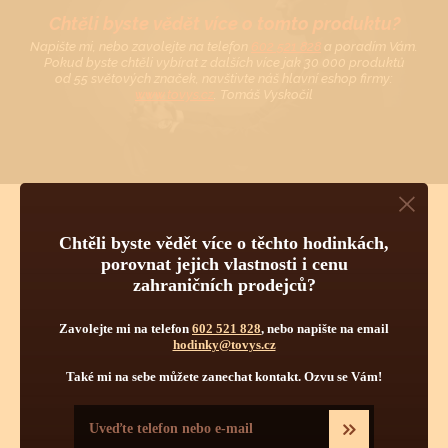
Chtěli byste vědět více o tomto produktu?
Napište mi, nebo zavolejte na telefon
602 521 828
a poradím Vám.
Pokud byste chtěli vybírat z dalších více jak 30 000 produktů
od 55 světových značek, navštivte náš hlavní eshop firmy:
www.tovys.cz
. Tomáš Vyskočil
Chtěli byste vědět více o těchto hodinkách,
porovnat jejich vlastnosti i cenu
TECHNICKÉ INFORMACE O
zahraničních prodejců?
TĚCHTO HODINKÁCH
Zavolejte mi na telefon
602 521 828
, nebo napište na email
Pravidelná údržba
hodinky@tovys.cz
Také mi na sebe můžete zanechat kontakt. Ozvu se Vám!
Obsluha hodinek
Počet kamenů