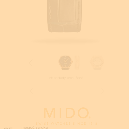
Naposledy prohlížené
měsíců záruka