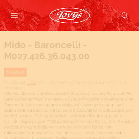
Mido - Baroncelli -
M027.426.36.043.00
SKLADEM
Po kliknutí
ZDE
Vám obratem sdělíme dostupnost tohoto
modelu
Tyto hodinky jsou v limitované edici. Švýcarské hodinky Baroncelli Big
Date jsou nejjemnějším a nejexkluzivnějším kouskem kolekce hodinek
Baroncelli. Jeho oboustranné ručičky, velký otvor pro datum nad
šestou hodinou a exkluzivní Caliber 80 dodávají tomuto kusu špičkový
vzhled a dojem. PVD tvrdý povrch - extrémně technický proces
fyzikální depozice par (PVD) povlakuje komponenty v silném filmu bez
nečistot, aby byla zajištěna trvalá odolnost proti korozi. Tato
mikroskopicky tenká vrstva zvyšuje tvrdost a robustnost hodinek a
zároveň zvyšuje její elegantní estetiku v tomto krásném odstínu