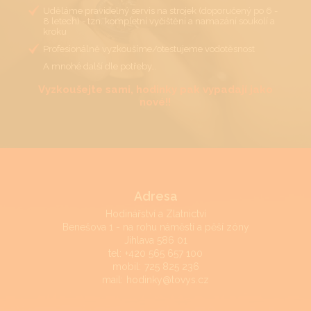
Uděláme pravidelný servis na strojek (doporučený po 6 -
8 letech) - tzn. kompletní vyčištění a namazání soukolí a
kroku
Profesionálně vyzkoušíme/otestujeme vodotěsnost
A mnohé další dle potřeby…
Vyzkoušejte sami, hodinky pak vypadají jako
nové!!
Adresa
Hodinářství a Zlatnictví
Benešova 1 - na rohu náměstí a pěší zóny
Jihlava 586 01
tel:
+420 565 657 100
mobil:
725 825 236
mail:
hodinky@tovys.cz