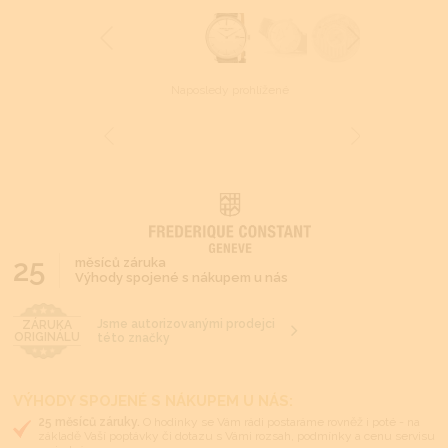
Naposledy prohlížené
25
měsíců záruka
Výhody spojené s nákupem u nás
Jsme autorizovanými prodejci
ZÁRUKA
ORIGINÁLU
této značky
VÝHODY SPOJENÉ S NÁKUPEM U NÁS:
25 měsíců záruky.
O hodinky se Vám rádi postaráme rovněž i poté - na
základě Vaší poptávky či dotazu s Vámi rozsah, podmínky a cenu servisu