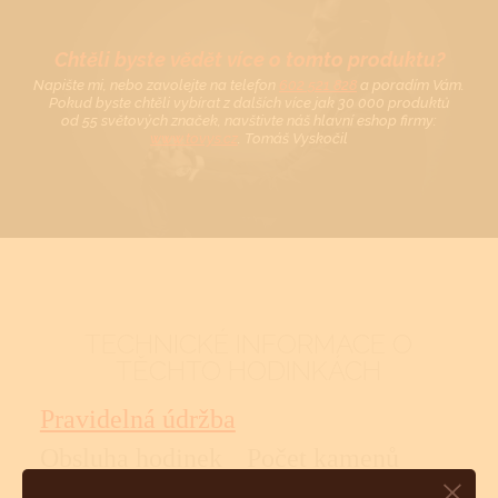
Chtěli byste vědět více o tomto produktu?
Napište mi, nebo zavolejte na telefon
602 521 828
a poradím Vám.
Pokud byste chtěli vybírat z dalších více jak 30 000 produktů
od 55 světových značek, navštivte náš hlavní eshop firmy:
www.tovys.cz
. Tomáš Vyskočil
TECHNICKÉ INFORMACE O
TĚCHTO HODINKÁCH
Pravidelná údržba
Obsluha hodinek
Počet kamenů