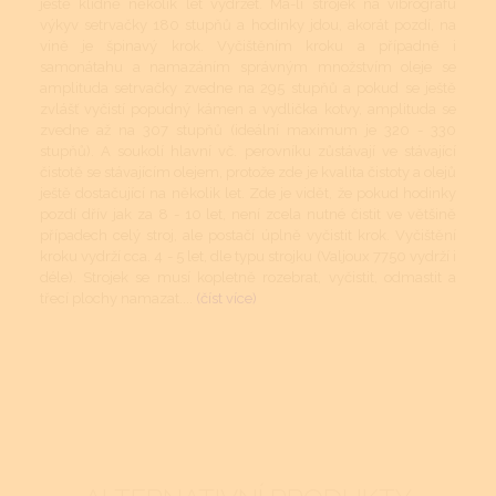
ještě klidně několik let vydržet. Má-li strojek na vibrografu
výkyv setrvačky 180 stupňů a hodinky jdou, akorát pozdí, na
vině je špinavý krok. Vyčištěním kroku a případně i
samonátahu a namazáním správným množstvím oleje se
amplituda setrvačky zvedne na 295 stupňů a pokud se ještě
zvlášť vyčistí popudný kámen a vydlička kotvy, amplituda se
zvedne až na 307 stupňů (ideální maximum je 320 - 330
stupňů). A soukolí hlavní vč. perovníku zůstávají ve stávající
čistotě se stávajícím olejem, protože zde je kvalita čistoty a olejů
ještě dostačující na několik let. Zde je vidět, že pokud hodinky
pozdí dřív jak za 8 - 10 let, není zcela nutné čistit ve většině
případech celý stroj, ale postačí úplně vyčistit krok. Vyčištění
kroku vydrží cca. 4 - 5 let, dle typu strojku (Valjoux 7750 vydrží i
déle). Strojek se musí kopletně rozebrat, vyčistit, odmastit a
třecí plochy namazat....
(číst více)