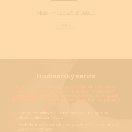
Mido - M027.426.36.088.00
F
DETAIL
Hodinářský servis
U nás v Jihlavě Vám uděláme profesionální hodinářský
servis na hodinky jak běžných kvalitních hodinářských
značek (Casio, Festina, Citizen atd.), tak těch prestižních
(IWC, Breitling, Omega, TAGHeuer, Rado, Hamilton, Baume
& Mercier, atd.).
Vyměníme safírové či křemíkové sklo, uděláme na
sklíčku antireflexní vrstvu
Rozleštíme nebo namatujeme pouzdro, či kovový tah do
původního vzhledu