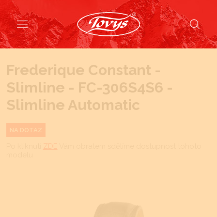
Frederique Constant -
Slimline - FC-306S4S6 -
Slimline Automatic
NA DOTAZ
Po kliknutí
ZDE
Vám obratem sdělíme dostupnost tohoto
modelu