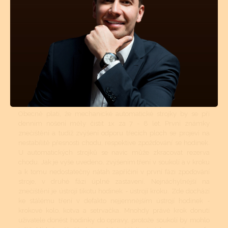
(teplotní rozdíly, prašné místnosti atd.). Pokud jsou hodinky více
jak 50m vodotěsné, tyto vnější vlivy mají na znečištění strojku
podstatně menší vliv. Avšak stárnutí a vysychání oleje z ložisek
a styčných třecích ploch se nedá vyhnout. I když se dnes vyrábí
opravdu kvalitní oleje a mnohé prestižní značky si své stroje
mažou ještě dokonalejšími oleji než je standard, jsou to právě
oleje, které určují délku chodu hodinek, jejich přesnost a
komfort. Přetahování časového intervalu vyčištění a namazání
novými oleji může mít za následek zvýšené opotřebovávání
součástek v soukolí.
Obecně platí, že mechanické automatické strojky by se při
denním nošení měly čistit 1x za 7 - 8 let. První známky
znečištění a tudíž zvýšení odporu třecích ploch se projeví na
nestabilitě přesnosti chodu, respektive zpožďování se hodinek.
U automatických strojků se navíc může zkracovat rezerva
chodu. Jak je výše uvedeno, zvýšením tření v soukolí a v kroku
a k tomu nedostatečný nátah zapříčiní v první fázi zpoďování
stroje, v druhé fázi úplné zastavení. Nejnáchylnější na
znečištění je ústrojí tikotu hodinek - ústrojí kroku. Zde dochází
ke stálému tření v defakto nejjemnějším ústrojí hodinek -
krokové kolo, kotva a setrvačka. Mnohdy právě krok donutí
uživatele donést hodinky do opravy, protože soukolí by mohlo