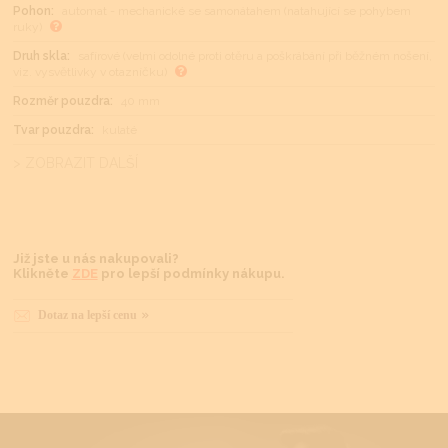
Pohon:
automat - mechanické se samonátahem (natahující se pohybem
ruky)
Druh skla:
safírové (velmi odolné proti otěru a poškrábání při běžném nošení,
viz. vysvětlivky v otazníčku)
Rozměr pouzdra:
40 mm
Tvar pouzdra:
kulaté
> ZOBRAZIT DALŠÍ
Již jste u nás nakupovali?
Klikněte
ZDE
pro lepší podmínky nákupu.
Dotaz na lepší cenu