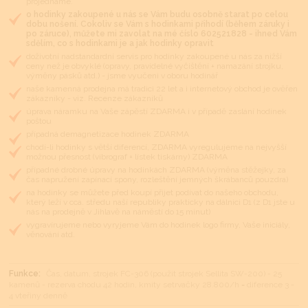
projednáme.
o hodinky zakoupené u nás se Vám budu osobně starat po celou
dobu nošení. Cokoliv se Vám s hodinkami přihodí (během záruky i
po záruce), můžete mi zavolat na mé číslo 602521828 - ihned Vám
sdělím, co s hodinkami je a jak hodinky opravit
doživotní nadstandardní servis pro hodinky zakoupené u nás za nižší
ceny než je obvyklé (opravy, pravidelné vyčištění + namazání strojku,
výměny pásků atd.) - jsme vyučeni v oboru hodinář
naše kamenná prodejna má tradici 22 let a i internetový obchod je ověřen
zákazníky - viz. Recenze zákazníků
úprava náramku na Vaše zápěstí ZDARMA i v případě zaslání hodinek
poštou
případná demagnetizace hodinek ZDARMA
chodí-li hodinky s větší diferencí, ZDARMA vyregulujeme na nejvyšší
možnou přesnost (vibrograf + lístek tiskárny) ZDARMA
případné drobné úpravy na hodinkách ZDARMA (výměna stěžejky, za
čas napružení zapínací spony, rozleštění jemných škrábanců pouzdra)
na hodinky se můžete před koupí přijet podívat do našeho obchodu,
který leží v cca. středu naší republiky prakticky na dálnici D1 (z D1 jste u
nás na prodejně v Jihlavě na náměstí do 15 minut)
vygravírujeme nebo vyryjeme Vám do hodinek logo firmy, Vaše iniciály,
věnování atd.
Funkce:
Čas, datum, strojek FC-306 (použit strojek Sellita SW-200) - 25
kamenů - rezerva chodu 42 hodin, kmity setrvačky 28.800/h = diference 3 -
4 vteřiny denně