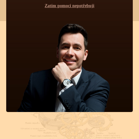
Zatím pomoci nepotřebuji
TECHNICKÉ INFORMACE O
TĚCHTO HODINKÁCH
Pravidelná údržba
Obsluha hodinek
Počet kamenů