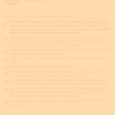
ORIGINÁLU
této značky
VÝHODY SPOJENÉ S NÁKUPEM U NÁS:
o hodinky zakoupené u nás se Vám budu osobně starat po celou
dobu nošení. Cokoliv se Vám s hodinkami přihodí (během záruky i
po záruce), můžete mi zavolat na mé číslo 602521828 - ihned Vám
sdělím, co s hodinkami je a jak hodinky opravit
doživotní nadstandardní servis pro hodinky zakoupené u nás za nižší
ceny než je obvyklé (opravy, pravidelné vyčištění + namazání strojku,
výměny pásků atd.) - jsme vyučeni v oboru hodinář
naše kamenná prodejna má tradici 22 let a i internetový obchod je ověřen
zákazníky - viz. Recenze zákazníků
úprava náramku na Vaše zápěstí ZDARMA i v případě zaslání hodinek
poštou
případná demagnetizace hodinek ZDARMA
chodí-li hodinky s větší diferencí, ZDARMA vyregulujeme na nejvyšší
možnou přesnost (vibrograf + lístek tiskárny) ZDARMA
případné drobné úpravy na hodinkách ZDARMA (výměna stěžejky, za
čas napružení zapínací spony, rozleštění jemných škrábanců pouzdra)
na hodinky se můžete před koupí přijet podívat do našeho obchodu,
který leží v cca. středu naší republiky prakticky na dálnici D1 (z D1 jste u
nás na prodejně v Jihlavě na náměstí do 15 minut)
vygravírujeme nebo vyryjeme Vám do hodinek logo firmy, Vaše iniciály,
věnování atd.