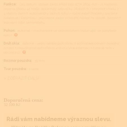
Funkce:
Čas, datum, strojek swiss Mido 1192 (ETA 2892-A2) - 21 kamenů,
rezerva chodu 42 hodin, polokmity setrvačky 28.800/h = přesnost chodu 2 -
4 vteřiny denně, automatický (pohyb ruky) + ruční nátah (hodinky lze také
natahovat i korunkou), průhledné zadní víčko pro náhled na strojek, ozdobně
lapovaný rotor samonátahu
Pohon:
automat - mechanické se samonátahem (natahující se pohybem
ruky)
Druh skla:
safírové - velmi odolné proti otěru a poškrábání během denního
nošení s oboustranně antireflexní vrstvou (více informací o tvrdosti skla v
otazníčku)
Rozměr pouzdra:
39 mm
Tvar pouzdra:
kulaté
> ZOBRAZIT DALŠÍ
Doporučená cena:
32 100 Kč
Rádi vám nabídneme výraznou slevu.