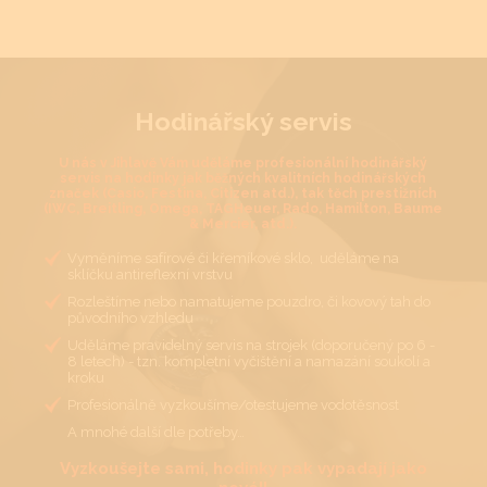
Hodinářský servis
U nás v Jihlavě Vám uděláme profesionální hodinářský
servis na hodinky jak běžných kvalitních hodinářských
značek (Casio, Festina, Citizen atd.), tak těch prestižních
(IWC, Breitling, Omega, TAGHeuer, Rado, Hamilton, Baume
& Mercier, atd.).
Vyměníme safírové či křemíkové sklo, uděláme na
sklíčku antireflexní vrstvu
Rozleštíme nebo namatujeme pouzdro, či kovový tah do
původního vzhledu
Uděláme pravidelný servis na strojek (doporučený po 6 -
8 letech) - tzn. kompletní vyčištění a namazání soukolí a
kroku
Profesionálně vyzkoušíme/otestujeme vodotěsnost
A mnohé další dle potřeby…
Vyzkoušejte sami, hodinky pak vypadají jako