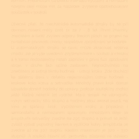
komfort. Přetahování časového intervalu vyčištění a namazání
novými oleji může mít za následek zvýšené opotřebovávání
součástek v soukolí.
Obecně platí, že mechanické automatické strojky by se při
denním nošení měly čistit 1x za 7 - 8 let. První známky
znečištění a tudíž zvýšení odporu třecích ploch se projeví na
nestabilitě přesnosti chodu, respektive zpožďování se hodinek.
U automatických strojků se navíc může zkracovat rezerva
chodu. Jak je výše uvedeno, zvýšením tření v soukolí a v kroku
a k tomu nedostatečný nátah zapříčiní v první fázi zpoďování
stroje, v druhé fázi úplné zastavení. Nejnáchylnější na
znečištění je ústrojí tikotu hodinek - ústrojí kroku. Zde dochází
ke stálému tření v defakto nejjemnějším ústrojí hodinek -
krokové kolo, kotva a setrvačka. Mnohdy právě krok donutí
uživatele donést hodinky do opravy, protože soukolí by mohlo
ještě klidně několik let vydržet. Má-li strojek na vibrografu
výkyv setrvačky 180 stupňů a hodinky jdou, akorát pozdí, na
vině je špinavý krok. Vyčištěním kroku a případně i
samonátahu a namazáním správným množstvím oleje se
amplituda setrvačky zvedne na 295 stupňů a pokud se ještě
zvlášť vyčistí popudný kámen a vydlička kotvy, amplituda se
zvedne až na 307 stupňů (ideální maximum je 320 - 330
stupňů). A soukolí hlavní vč. perovníku zůstávají ve stávající