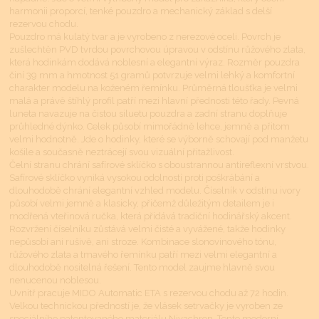
harmonii proporcí, tenké pouzdro a mechanický základ s delší
rezervou chodu.
Pouzdro má kulatý tvar a je vyrobeno z nerezové oceli. Povrch je
zušlechtěn PVD tvrdou povrchovou úpravou v odstínu růžového zlata,
která hodinkám dodává noblesní a elegantní výraz. Rozměr pouzdra
činí 39 mm a hmotnost 51 gramů potvrzuje velmi lehký a komfortní
charakter modelu na koženém řemínku. Průměrná tloušťka je velmi
malá a právě štíhlý profil patří mezi hlavní přednosti této řady. Pevná
luneta navazuje na čistou siluetu pouzdra a zadní stranu doplňuje
průhledné dýnko. Celek působí mimořádně lehce, jemně a přitom
velmi hodnotně. Jde o hodinky, které se výborně schovají pod manžetu
košile a současně neztrácejí svou vizuální přitažlivost.
Čelní stranu chrání safírové sklíčko s oboustrannou antireflexní vrstvou.
Safírové sklíčko vyniká vysokou odolností proti poškrábání a
dlouhodobě chrání elegantní vzhled modelu. Číselník v odstínu ivory
působí velmi jemně a klasicky, přičemž důležitým detailem je i
modřená vteřinová ručka, která přidává tradiční hodinářský akcent.
Rozvržení číselníku zůstává velmi čisté a vyvážené, takže hodinky
nepůsobí ani rušivě, ani stroze. Kombinace slonovinového tónu,
růžového zlata a tmavého řemínku patří mezi velmi elegantní a
dlouhodobě nositelná řešení. Tento model zaujme hlavně svou
nenucenou noblesou.
Uvnitř pracuje MIDO Automatic ETA s rezervou chodu až 72 hodin.
Velkou technickou předností je, že vlásek setrvačky je vyroben ze
speciálního patentovaného materiálu Nivachron. Tento moderní