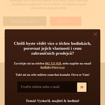
Klikněte na tlačítko Dotaz na cenu a my Vám po
snadném vyplnění formuláře v krátkém čase
zašleme cenu pro Vás.
Dotaz na cenu
KOUPIT
Již jste u nás nakupovali?
Klikněte
ZDE
pro lepší podmínky nákupu.
Chtěli byste vědět více o těchto hodinkách,
porovnat jejich vlastnosti i cenu
zahraničních prodejců?
Zavolejte mi na telefon
602 521 828
, nebo napište na email
hodinky@tovys.cz
Také mi na sebe můžete zanechat kontakt. Ozvu se Vám!
Chtěli byste vědět více o tomto produktu?
Napište mi, nebo zavolejte na telefon
602 521 828
a poradím Vám.
Pokud byste chtěli vybírat z dalších více jak 30 000 produktů
od 55 světových značek, navštivte náš hlavní eshop firmy:
www.tovys.cz
. Tomáš Vyskočil
Tomáš Vyskočil, majitel & hodinář