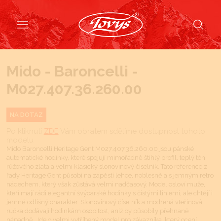
Mido - Baroncelli -
M027.407.36.260.00
NA DOTAZ
Po kliknutí
ZDE
Vám obratem sdělíme dostupnost tohoto
modelu
Mido Baroncelli Heritage Gent M027.407.36.260.00 jsou pánské
automatické hodinky, které spojují mimořádně štíhlý profil, teplý tón
růžového zlata a velmi klasický slonovinový číselník. Tato reference z
řady Heritage Gent působí na zápěstí lehce, noblesně a s jemným retro
nádechem, který však zůstává velmi nadčasový. Model osloví muže,
kteří mají rádi elegantní švýcarské hodinky s čistými liniemi, ale chtějí i
jemně odlišný charakter. Slonovinový číselník a modřená vteřinová
ručka dodávají hodinkám osobitost, aniž by působily přehnaně
nápadně. Jde o velmi vytříbený model pro zákazníka, který ocení