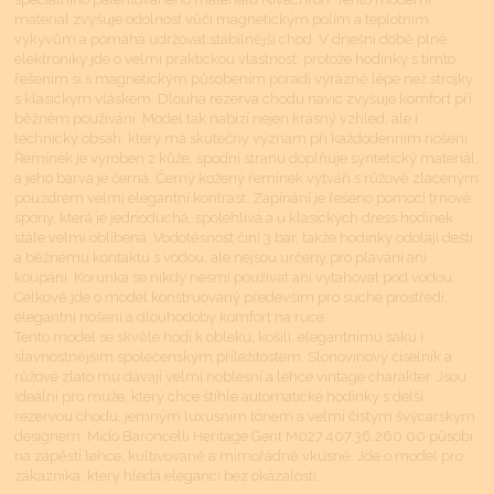
materiál zvyšuje odolnost vůči magnetickým polím a teplotním
výkyvům a pomáhá udržovat stabilnější chod. V dnešní době plné
elektroniky jde o velmi praktickou vlastnost, protože hodinky s tímto
řešením si s magnetickým působením poradí výrazně lépe než strojky
s klasickým vláskem. Dlouhá rezerva chodu navíc zvyšuje komfort při
běžném používání. Model tak nabízí nejen krásný vzhled, ale i
technický obsah, který má skutečný význam při každodenním nošení.
Řemínek je vyroben z kůže, spodní stranu doplňuje syntetický materiál,
a jeho barva je černá. Černý kožený řemínek vytváří s růžově zlaceným
pouzdrem velmi elegantní kontrast. Zapínání je řešeno pomocí trnové
spony, která je jednoduchá, spolehlivá a u klasických dress hodinek
stále velmi oblíbená. Vodotěsnost činí 3 bar, takže hodinky odolají dešti
a běžnému kontaktu s vodou, ale nejsou určeny pro plavání ani
koupání. Korunka se nikdy nesmí používat ani vytahovat pod vodou.
Celkově jde o model konstruovaný především pro suché prostředí,
elegantní nošení a dlouhodobý komfort na ruce.
Tento model se skvěle hodí k obleku, košili, elegantnímu saku i
slavnostnějším společenským příležitostem. Slonovinový číselník a
růžové zlato mu dávají velmi noblesní a lehce vintage charakter. Jsou
ideální pro muže, který chce štíhlé automatické hodinky s delší
rezervou chodu, jemným luxusním tónem a velmi čistým švýcarským
designem. Mido Baroncelli Heritage Gent M027.407.36.260.00 působí
na zápěstí lehce, kultivovaně a mimořádně vkusně. Jde o model pro
zákazníka, který hledá eleganci bez okázalosti.