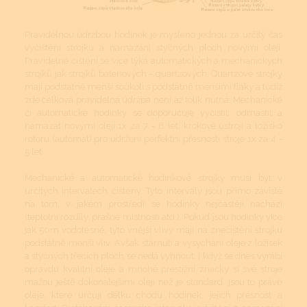
Pravidelnou údržbou hodinek je myšleno jednou za určitý čas
vyčištění strojku a namazání styčných ploch novými oleji.
Pravidelné čištění se více týká automatických a mechanických
strojků jak strojků bateriových - quartzových. Quartzové strojky
mají podstatně menší soukolí s podstatně menšími tlaky a tudíž
zde celková pravidelná údržba není až tolik nutná. Mechanické
či automatické hodinky se doporučuje vyčistit, odmastit a
namazat novými oleji 1x za 7 - 8 let, krokové ústrojí a ložisko
rotoru (automat) pro udržení perfektní přesnosti stroje 1x za 4 -
5 let.
Mechanické a automatické hodinkové strojky musí být v
určitých intervalech čištěny. Tyto intervaly jsou přímo závislé
na tom, v jakém prostředí se hodinky nejčastěji nachází
(teplotní rozdíly, prašné místnosti atd.). Pokud jsou hodinky více
jak 50m vodotěsné, tyto vnější vlivy mají na znečištění strojku
podstatně menší vliv. Avšak stárnutí a vysychání oleje z ložisek
a styčných třecích ploch se nedá vyhnout. I když se dnes vyrábí
opravdu kvalitní oleje a mnohé prestižní značky si své stroje
mažou ještě dokonalejšími oleji než je standard, jsou to právě
oleje, které určují délku chodu hodinek, jejich přesnost a