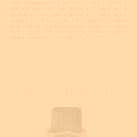
čistotě se stávajícím olejem, protože zde je kvalita čistoty a olejů
ještě dostačující na několik let. Zde je vidět, že pokud hodinky
pozdí dřív jak za 8 - 10 let, není zcela nutné čistit ve většině
případech celý stroj, ale postačí úplně vyčistit krok. Vyčištění
kroku vydrží cca. 4 - 5 let, dle typu strojku (Valjoux 7750 vydrží i
déle). Strojek se musí kopletně rozebrat, vyčistit, odmastit a
třecí plochy namazat....
(číst více)
ALTERNATIVNÍ PRODUKTY