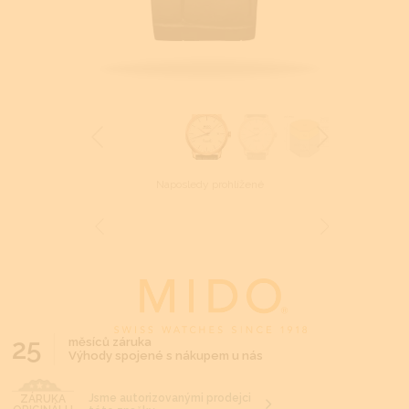
Naposledy prohlížené
25
měsíců záruka
Výhody spojené s nákupem u nás
Jsme autorizovanými prodejci
ZÁRUKA