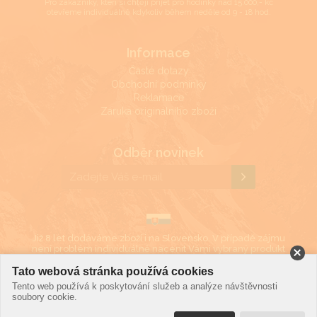
Pro zákazníky, kteří si chtějí přijet pro hodinky nad 15.000,- kč
otevřeme individuálně kdykoliv během neděle od 9 - 18 hod.
Informace
Časté dotazy
Obchodní podmínky
Reklamace
Záruka originálního zboží
Odběr novinek
Již 8 let dodáváme zboží i na Slovensko. V případě zájmu
není problém individuálně nacenit Vámi vybraný produkt
i v eurech.
Tato webová stránka používá cookies
Tento web používá k poskytování služeb a analýze návštěvnosti
soubory cookie.
©2019 LD Ekonom