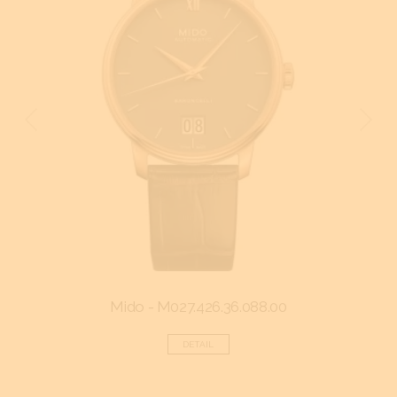
Mido - M027.426.36.088.00
F
DETAIL