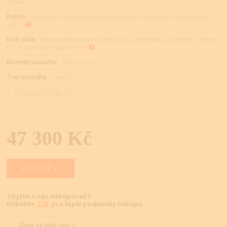
indexy
Pohon:
automat - mechanické se samonátahem (natahující se pohybem
ruky)
Druh skla:
safírové (velmi odolné proti otěru a poškrábání při běžném nošení,
viz. vysvětlivky v otazníčku)
Rozměr pouzdra:
65 x 52 mm
Tvar pouzdra:
oválné
> ZOBRAZIT DALŠÍ
47 300 Kč
KOUPIT
Již jste u nás nakupovali?
Klikněte
ZDE
pro lepší podmínky nákupu.
Dotaz na lepší cenu