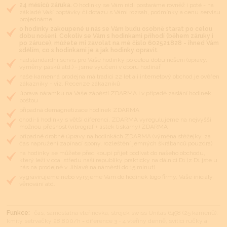
24 měsíců záruka.
O hodinky se Vám rádi postaráme rovněž i poté - na
základě Vaší poptávky či dotazu s Vámi rozsah, podmínky a cenu servisu
projednáme
o hodinky zakoupené u nás se Vám budu osobně starat po celou
dobu nošení. Cokoliv se Vám s hodinkami přihodí (během záruky i
po záruce), můžete mi zavolat na mé číslo 602521828 - ihned Vám
sdělím, co s hodinkami je a jak hodinky opravit
nadstandardní servis pro Vaše hodinky po celou dobu nošení (opravy,
výměny pásků atd.) - jsme vyučeni v oboru hodinář
naše kamenná prodejna má tradici 22 let a i internetový obchod je ověřen
zákazníky - viz. Recenze zákazníků
úprava náramku na Vaše zápěstí ZDARMA i v případě zaslání hodinek
poštou
případná demagnetizace hodinek ZDARMA
chodí-li hodinky s větší diferencí, ZDARMA vyregulujeme na nejvyšší
možnou přesnost (vibrograf + lístek tiskárny) ZDARMA
případné drobné úpravy na hodinkách ZDARMA (výměna stěžejky, za
čas napružení zapínací spony, rozleštění jemných škrábanců pouzdra)
na hodinky se můžete před koupí přijet podívat do našeho obchodu,
který leží v cca. středu naší republiky prakticky na dálnici D1 (z D1 jste u
nás na prodejně v Jihlavě na náměstí do 15 minut)
vygravírujeme nebo vyryjeme Vám do hodinek logo firmy, Vaše iniciály,
věnování atd.
Funkce:
čas, samostatná vteřinovka, strojek swiss Unitas 6498 (25 kamenů),
kmity setrvačky 28.800/h = diference 3 - 4 vteřiny denně, svítící ručky a