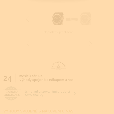
Naposledy prohlížené
24
měsíců záruka
Výhody spojené s nákupem u nás
Jsme autorizovanými prodejci
ZÁRUKA
ORIGINÁLU
této značky
VÝHODY SPOJENÉ S NÁKUPEM U NÁS: