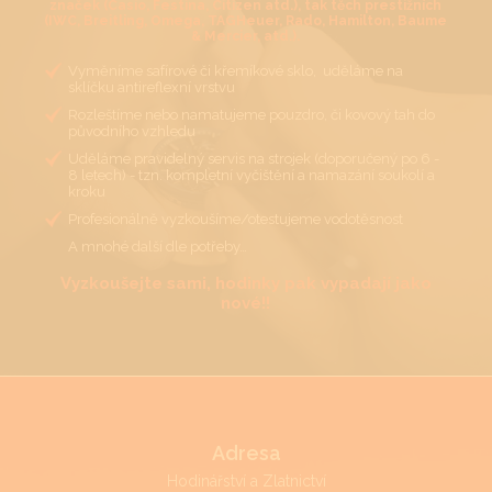
značek (Casio, Festina, Citizen atd.), tak těch prestižních
(IWC, Breitling, Omega, TAGHeuer, Rado, Hamilton, Baume
& Mercier, atd.).
Vyměníme safírové či křemíkové sklo, uděláme na
sklíčku antireflexní vrstvu
Rozleštíme nebo namatujeme pouzdro, či kovový tah do
původního vzhledu
Uděláme pravidelný servis na strojek (doporučený po 6 -
8 letech) - tzn. kompletní vyčištění a namazání soukolí a
kroku
Profesionálně vyzkoušíme/otestujeme vodotěsnost
A mnohé další dle potřeby…
Vyzkoušejte sami, hodinky pak vypadají jako
nové!!
Adresa
Hodinářství a Zlatnictví