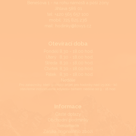
Benešova 1 - na rohu náměstí a pěší zóny
Jihlava 586 01
tel:
+420 565 657 100
mobil:
725 825 236
mail:
hodinky@tovys.cz
Otevírací doba
Pondělí
8,30 - 18,00 hod.
Úterý
8,30 - 18,00 hod.
Středa
8,30 - 18,00 hod.
Čtvrtek
8,30 - 18,00 hod.
Pátek
8,30 - 18,00 hod.
Neděle
Pro zákazníky, kteří si chtějí přijet pro hodinky nad 15.000,- kč
otevřeme individuálně kdykoliv během neděle od 9 - 18 hod.
Informace
Časté dotazy
Obchodní podmínky
Reklamace
Záruka originálního zboží