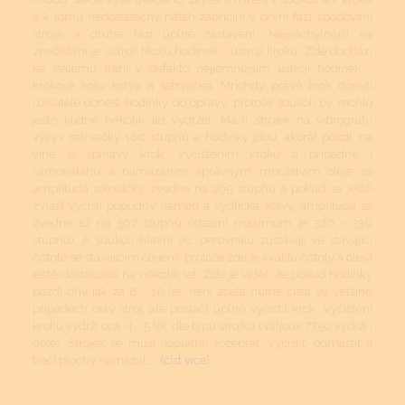
a k tomu nedostatečný nátah zapříčiní v první fázi zpoďování
stroje, v druhé fázi úplné zastavení. Nejnáchylnější na
znečištění je ústrojí tikotu hodinek - ústrojí kroku. Zde dochází
ke stálému tření v defakto nejjemnějším ústrojí hodinek -
krokové kolo, kotva a setrvačka. Mnohdy právě krok donutí
uživatele donést hodinky do opravy, protože soukolí by mohlo
ještě klidně několik let vydržet. Má-li strojek na vibrografu
výkyv setrvačky 180 stupňů a hodinky jdou, akorát pozdí, na
vině je špinavý krok. Vyčištěním kroku a případně i
samonátahu a namazáním správným množstvím oleje se
amplituda setrvačky zvedne na 295 stupňů a pokud se ještě
zvlášť vyčistí popudný kámen a vydlička kotvy, amplituda se
zvedne až na 307 stupňů (ideální maximum je 320 - 330
stupňů). A soukolí hlavní vč. perovníku zůstávají ve stávající
čistotě se stávajícím olejem, protože zde je kvalita čistoty a olejů
ještě dostačující na několik let. Zde je vidět, že pokud hodinky
pozdí dřív jak za 8 - 10 let, není zcela nutné čistit ve většině
případech celý stroj, ale postačí úplně vyčistit krok. Vyčištění
kroku vydrží cca. 4 - 5 let, dle typu strojku (Valjoux 7750 vydrží i
déle). Strojek se musí kopletně rozebrat, vyčistit, odmastit a
třecí plochy namazat....
(číst více)