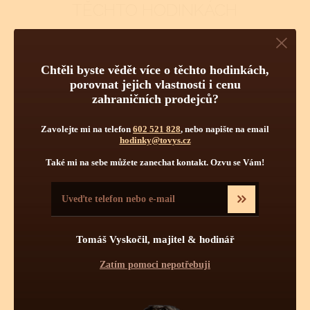
TĚCHTO HODINKÁCH
Pravidelná údržba
Obsluha hodinek
Počet kamenů
Chtěli byste vědět více o těchto hodinkách,
porovnat jejich vlastnosti i cenu
zahraničních prodejců?
Zavolejte mi na telefon
602 521 828
, nebo napište na email
hodinky@tovys.cz
Také mi na sebe můžete zanechat kontakt. Ozvu se Vám!
Pravidelnou údržbou hodinek je myšleno jednou za určitý čas
vyčištění strojku a namazání styčných ploch novými oleji.
Tomáš Vyskočil, majitel & hodinář
Pravidelné čištění se více týká automatických a mechanických
strojků jak strojků bateriových - quartzových. Quartzové strojky
Zatím pomoci nepotřebuji
mají podstatně menší soukolí s podstatně menšími tlaky a tudíž
zde celková pravidelná údržba není až tolik nutná. Mechanické
či automatické hodinky se doporučuje vyčistit, odmastit a