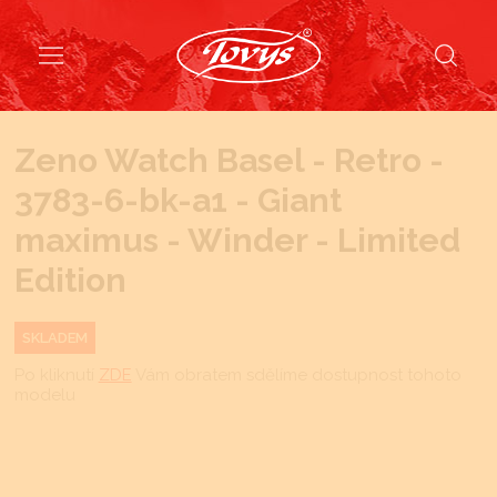
Zeno Watch Basel - Retro -
3783-6-bk-a1 - Giant
maximus - Winder - Limited
Edition
SKLADEM
Po kliknutí
ZDE
Vám obratem sdělíme dostupnost tohoto
modelu