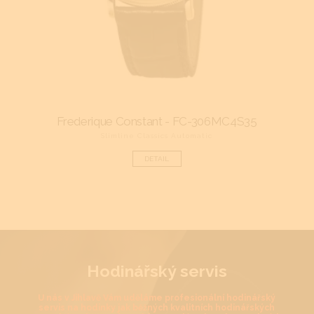
Frederique Constant - FC-306MC4S35
Z
Slimline Classics Automatic
DETAIL
Hodinářský servis
U nás v Jihlavě Vám uděláme profesionální hodinářský
servis na hodinky jak běžných kvalitních hodinářských