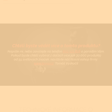
Chtěli byste vědět více o tomto produktu?
Napište mi, nebo zavolejte na telefon
602 521 828
a poradím Vám.
Pokud byste chtěli vybírat z dalších více jak 30 000 produktů
od 55 světových značek, navštivte náš hlavní eshop firmy:
www.tovys.cz
. Tomáš Vyskočil
TECHNICKÉ INFORMACE O