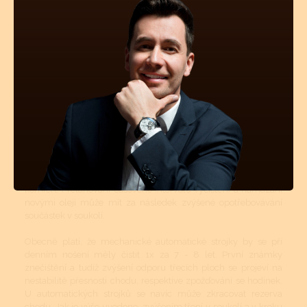
namazat novými oleji 1x za 7 - 8 let, krokové ústrojí a ložisko
rotoru (automat) pro udržení perfektní přesnosti stroje 1x za 4 -
5 let.
Mechanické a automatické hodinkové strojky musí být v
určitých intervalech čištěny. Tyto intervaly jsou přímo závislé
na tom, v jakém prostředí se hodinky nejčastěji nachází
(teplotní rozdíly, prašné místnosti atd.). Pokud jsou hodinky více
jak 50m vodotěsné, tyto vnější vlivy mají na znečištění strojku
podstatně menší vliv. Avšak stárnutí a vysychání oleje z ložisek
a styčných třecích ploch se nedá vyhnout. I když se dnes vyrábí
opravdu kvalitní oleje a mnohé prestižní značky si své stroje
mažou ještě dokonalejšími oleji než je standard, jsou to právě
oleje, které určují délku chodu hodinek, jejich přesnost a
komfort. Přetahování časového intervalu vyčištění a namazání
novými oleji může mít za následek zvýšené opotřebovávání
součástek v soukolí.
Obecně platí, že mechanické automatické strojky by se při
denním nošení měly čistit 1x za 7 - 8 let. První známky
znečištění a tudíž zvýšení odporu třecích ploch se projeví na
nestabilitě přesnosti chodu, respektive zpožďování se hodinek.
U automatických strojků se navíc může zkracovat rezerva
chodu. Jak je výše uvedeno, zvýšením tření v soukolí a v kroku