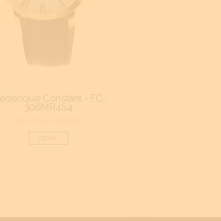
rederique Constant - FC-
Frederique Cons
306MR4S4
303S5B
Slimline Automatic
Classics In
DETAIL
DETAIL