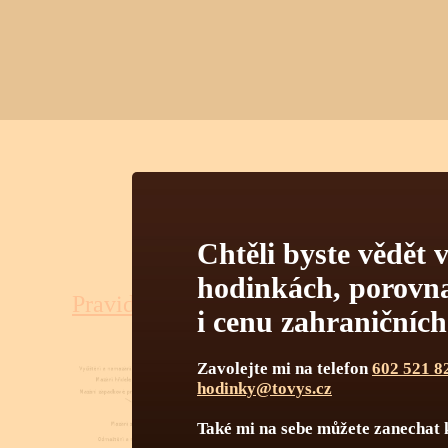
TECHNI
Chtěli byste vědět v
hodinkách, porovnat
Pravidelná údržba
Obsluha hodinek
i cenu zahraničníc
Pravi
Zavolejte mi na telefon
602 521 8
čiště
hodinky@tovys.cz
menší
hodin
Také mi na sebe můžete zanechat 
perfek