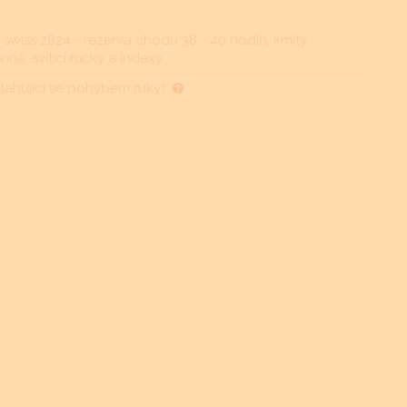
a swiss 2824 - rezerva chodu 38 - 40 hodin, kmity
ně, svítící ručky a indexy
ahující se pohybem ruky)