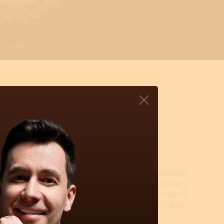
DINKÁCH
rojku a namazání styčných ploch novými oleji. Pravidelné
teriových - quartzových. Quartzové strojky mají podstatně
á údržba není až tolik nutná. Mechanické či automatické
let, krokové ústrojí a ložisko rotoru (automat) pro udržení