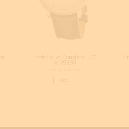
.00
Frederique Constant - FC-
F
306S4S6
Slimline Automatic
DETAIL