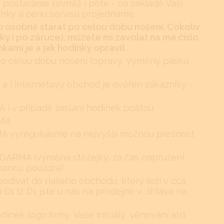
 postaráme rovněž i poté - na základě Vaší
ínky a cenu servisu projednáme
 osobně starat po celou dobu nošení. Cokoliv
y i po záruce), můžete mi zavolat na mé číslo
kami je a jak hodinky opravit
po celou dobu nošení (opravy, výměny pásků
 a i internetový obchod je ověřen zákazníky -
i v případě zaslání hodinek poštou
RMA
RMA vyregulujeme na nejvyšší možnou přesnost
DARMA (výměna stěžejky, za čas napružení
ábanců pouzdra)
podívat do našeho obchodu, který leží v cca.
i D1 (z D1 jste u nás na prodejně v Jihlavě na
nek logo firmy, Vaše iniciály, věnování atd.