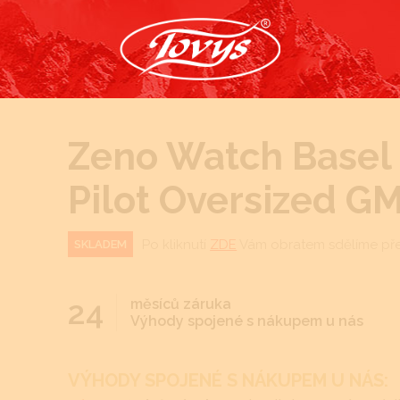
Zeno Watch Basel -
Pilot Oversized G
Po kliknutí
ZDE
Vám obratem sdělíme př
SKLADEM
24
měsíců záruka
Výhody spojené s nákupem u nás
VÝHODY SPOJENÉ S NÁKUPEM U NÁS: