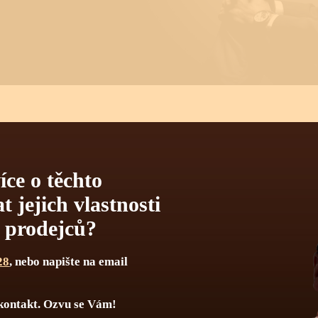
CKÉ INFORMACE O TĚCHTO HO
íce o těchto
 jejich vlastnosti
Počet kamenů
h prodejců?
delnou údržbou hodinek je myšleno jednou za určitý čas vyčištění st
28
, nebo napište na email
ní se více týká automatických a mechanických strojků jak strojků ba
 soukolí s podstatně menšími tlaky a tudíž zde celková pravideln
ky se doporučuje vyčistit, odmastit a namazat novými oleji 1x za 7 - 8 
kontakt. Ozvu se Vám!
tní přesnosti stroje 1x za 4 - 5 let.