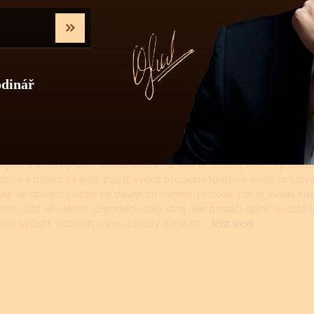
nické a automatické hodinkové strojky musí být v určitých intervalech
ředí se hodinky nejčastěji nachází (teplotní rozdíly, prašné místnos
 vlivy mají na znečištění strojku podstatně menší vliv. Avšak stárnutí 
ohé prestižní značky si své stroje mažou ještě dokonalejšími oleji než
intervalu vyčištění a namazání novými oleji může mít za následek zvý
odinář
denním nošení měly čistit 1x za 7 - 8 let. První známky znečištění a t
tomatických strojků se navíc může zkracovat rezerva chodu. Jak je v
v druhé fázi úplné zastavení. Nejnáchylnější na znečištění je ústrojí t
a a setrvačka. Mnohdy právě krok donutí uživatele donést hodinky do
 stupňů a hodinky jdou, akorát pozdí, na vině je špinavý krok. Vyči
upňů a pokud se ještě zvlášť vyčistí popudný kámen a vydlička kotv
í ve stávající čistotě se stávajícím olejem, protože zde je kvalita čist
é čistit ve většině případech celý stroj, ale postačí úplně vyčistit k
at, vyčistit, odmastit a třecí plochy namazat....
(číst více)