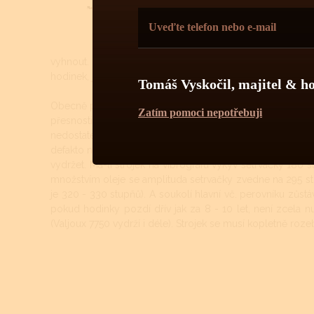
Mecha
prost
vnější
vyhnout. I když se dnes vyrábí opravdu kvalitní oleje a mn
hodinek, jejich přesnost a komfort. Přetahování časového 
Tomáš Vyskočil, majitel & h
Obecně platí, že mechanické automatické strojky by se při 
Zatím pomoci nepotřebuji
přesnosti chodu, respektive zpožďování se hodinek. U au
nedostatečný nátah zapříčiní v první fázi zpoďování stroje, 
defakto nejjemnějším ústrojí hodinek - krokové kolo, kotv
vydržet. Má-li strojek na vibrografu výkyv setrvačky 180
množstvím oleje se amplituda setrvačky zvedne na 295 st
je 320 - 330 stupňů). A soukolí hlavní vč. perovníku zůstávaj
pokud hodinky pozdí dřív jak za 8 - 10 let, není zcela nutn
(Valjoux 7750 vydrží i déle). Strojek se musí kopletně rozebr