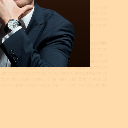
 čištěny. Tyto intervaly jsou přímo závislé na tom, v jakém
ti atd.). Pokud jsou hodinky více jak 50m vodotěsné, tyto
a vysychání oleje z ložisek a styčných třecích ploch se nedá
 je standard, jsou to právě oleje, které určují délku chodu
šené opotřebovávání součástek v soukolí.
udíž zvýšení odporu třecích ploch se projeví na nestabilitě
ýše uvedeno, zvýšením tření v soukolí a v kroku a k tomu
ikotu hodinek - ústrojí kroku. Zde dochází ke stálému tření v
 opravy, protože soukolí by mohlo ještě klidně několik let
štěním kroku a případně i samonátahu a namazáním správným
y, amplituda se zvedne až na 307 stupňů (ideální maximum
oty a olejů ještě dostačující na několik let. Zde je vidět, že
rok. Vyčištění kroku vydrží cca. 4 - 5 let, dle typu strojku