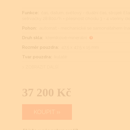
Funkce:
čas, datum, světový - duální čas, strojek Et
setrvačky 28.800/h = přesnost chodu 3 - 4 vteřiny den
Pohon:
automat - mechanické se samonátahem (nat
Druh skla:
křemíkové-minerální
Rozměr pouzdra:
47,5 x 47,5 x 15 mm
Tvar pouzdra:
kulaté
> ZOBRAZIT DALŠÍ
37 200 Kč
KOUPIT