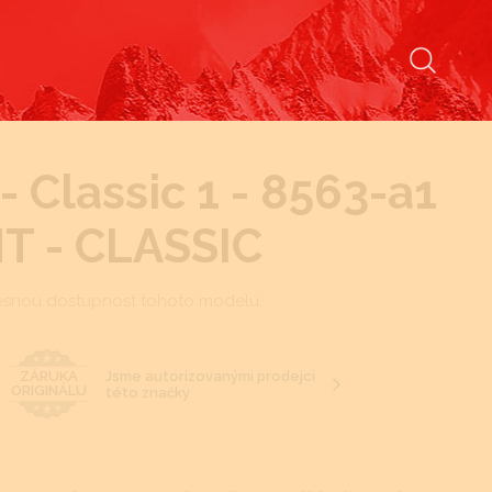
 Classic 1 - 8563-a1
MT - CLASSIC
esnou dostupnost tohoto modelu.
Jsme autorizovanými prodejci
ZÁRUKA
ORIGINÁLU
této značky