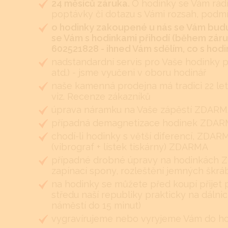
24 měsíců záruka.
O hodinky se Vám rádi
poptávky či dotazu s Vámi rozsah, podm
o hodinky zakoupené u nás se Vám budu
se Vám s hodinkami přihodí (během záruk
602521828 - ihned Vám sdělím, co s hodin
nadstandardní servis pro Vaše hodinky 
atd.) - jsme vyučeni v oboru hodinář
naše kamenná prodejna má tradici 22 let
viz. Recenze zákazníků
úprava náramku na Vaše zápěstí ZDARMA 
případná demagnetizace hodinek ZDA
chodí-li hodinky s větší diferencí, ZDA
(vibrograf + lístek tiskárny) ZDARMA
případné drobné úpravy na hodinkách Z
zapínací spony, rozleštění jemných škr
na hodinky se můžete před koupí přijet 
středu naší republiky prakticky na dálnic
náměstí do 15 minut)
vygravírujeme nebo vyryjeme Vám do hodi