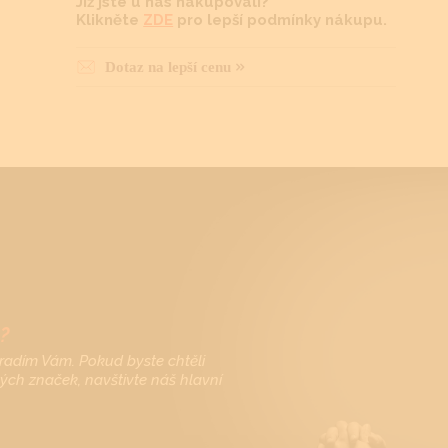
Již jste u nás nakupovali?
Klikněte
ZDE
pro lepší podmínky nákupu.
Dotaz na lepší cenu
?
radím Vám. Pokud byste chtěli
vých značek, navštivte náš hlavní