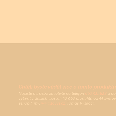
Chtěli byste vědět více o tomto produktu
Napište mi, nebo zavolejte na telefon
602 521 828
a po
vybírat z dalších více jak 30 000 produktů od 55 světo
eshop firmy:
www.tovys.cz
. Tomáš Vyskočil