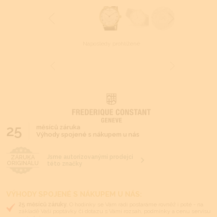
Naposledy prohlížené
25
měsíců záruka
Výhody spojené s nákupem u nás
Jsme autorizovanými prodejci
ZÁRUKA
ORIGINÁLU
této značky
VÝHODY SPOJENÉ S NÁKUPEM U NÁS:
25 měsíců záruky.
O hodinky se Vám rádi postaráme rovněž i poté - na
základě Vaší poptávky či dotazu s Vámi rozsah, podmínky a cenu servisu