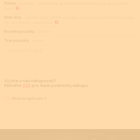
Pohon:
automat - mechanické se samonátahem (natahující se pohybem
ruky)
Druh skla:
safírové (velmi odolné proti otěru a poškrábání při běžném nošení,
viz. vysvětlivky v otazníčku)
Rozměr pouzdra:
40 mm
Tvar pouzdra:
kulaté
> ZOBRAZIT DALŠÍ
Již jste u nás nakupovali?
Klikněte
ZDE
pro lepší podmínky nákupu.
Dotaz na lepší cenu