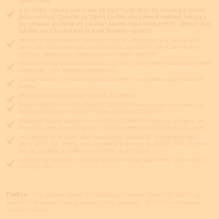
projednáme.
o hodinky zakoupené u nás se Vám budu osobně starat po celou
dobu nošení. Cokoliv se Vám s hodinkami přihodí (během záruky i
po záruce), můžete mi zavolat na mé číslo 602521828 - ihned Vám
sdělím, co s hodinkami je a jak hodinky opravit
doživotní nadstandardní servis pro hodinky zakoupené u nás za nižší
ceny než je obvyklé (opravy, pravidelné vyčištění + namazání strojku,
výměny pásků atd.) - jsme vyučeni v oboru hodinář
naše kamenná prodejna má tradici 22 let a i internetový obchod je ověřen
zákazníky - viz. Recenze zákazníků
úprava náramku na Vaše zápěstí ZDARMA i v případě zaslání hodinek
poštou
případná demagnetizace hodinek ZDARMA
chodí-li hodinky s větší diferencí, ZDARMA vyregulujeme na nejvyšší
možnou přesnost (vibrograf + lístek tiskárny) ZDARMA
případné drobné úpravy na hodinkách ZDARMA (výměna stěžejky, za
čas napružení zapínací spony, rozleštění jemných škrábanců pouzdra)
na hodinky se můžete před koupí přijet podívat do našeho obchodu,
který leží v cca. středu naší republiky prakticky na dálnici D1 (z D1 jste u
nás na prodejně v Jihlavě na náměstí do 15 minut)
vygravírujeme nebo vyryjeme Vám do hodinek logo firmy, Vaše iniciály,
věnování atd.
Funkce:
Čas, datum, strojek FC-306 (použit strojek Sellita SW-200) - 25
kamenů - rezerva chodu 42 hodin, kmity setrvačky 28.800/h = diference 3 -
4 vteřiny denně