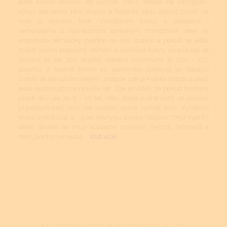
ještě klidně několik let vydržet. Má-li strojek na vibrografu
výkyv setrvačky 180 stupňů a hodinky jdou, akorát pozdí, na
vině je špinavý krok. Vyčištěním kroku a případně i
samonátahu a namazáním správným množstvím oleje se
amplituda setrvačky zvedne na 295 stupňů a pokud se ještě
zvlášť vyčistí popudný kámen a vydlička kotvy, amplituda se
zvedne až na 307 stupňů (ideální maximum je 320 - 330
stupňů). A soukolí hlavní vč. perovníku zůstávají ve stávající
čistotě se stávajícím olejem, protože zde je kvalita čistoty a olejů
ještě dostačující na několik let. Zde je vidět, že pokud hodinky
pozdí dřív jak za 8 - 10 let, není zcela nutné čistit ve většině
případech celý stroj, ale postačí úplně vyčistit krok. Vyčištění
kroku vydrží cca. 4 - 5 let, dle typu strojku (Valjoux 7750 vydrží i
déle). Strojek se musí kopletně rozebrat, vyčistit, odmastit a
třecí plochy namazat....
(číst více)