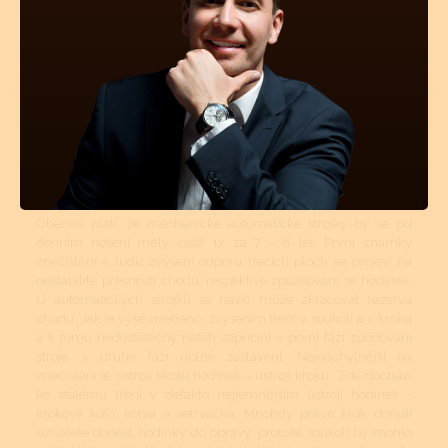
(teplotní rozdíly, prašné místnosti atd.). Pokud jsou hodinky více
jak 50m vodotěsné, tyto vnější vlivy mají na znečištění strojku
podstatně menší vliv. Avšak stárnutí a vysychání oleje z ložisek
a styčných třecích ploch se nedá vyhnout. I když se dnes vyrábí
opravdu kvalitní oleje a mnohé prestižní značky si své stroje
mažou ještě dokonalejšími oleji než je standard, jsou to právě
oleje, které určují délku chodu hodinek, jejich přesnost a
komfort. Přetahování časového intervalu vyčištění a namazání
novými oleji může mít za následek zvýšené opotřebovávání
součástek v soukolí.
Obecně platí, že mechanické automatické strojky by se při
denním nošení měly čistit 1x za 7 - 8 let. První známky
znečištění a tudíž zvýšení odporu třecích ploch se projeví na
nestabilitě přesnosti chodu, respektive zpožďování se hodinek.
U automatických strojků se navíc může zkracovat rezerva
chodu. Jak je výše uvedeno, zvýšením tření v soukolí a v kroku
a k tomu nedostatečný nátah zapříčiní v první fázi zpoďování
stroje, v druhé fázi úplné zastavení. Nejnáchylnější na
znečištění je ústrojí tikotu hodinek - ústrojí kroku. Zde dochází
ke stálému tření v defakto nejjemnějším ústrojí hodinek -
krokové kolo, kotva a setrvačka. Mnohdy právě krok donutí
uživatele donést hodinky do opravy, protože soukolí by mohlo