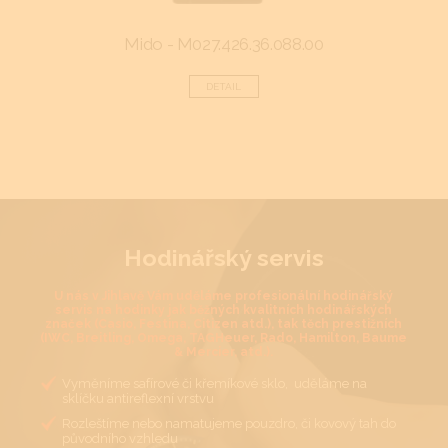
Mido - M027.426.36.088.00
Fr
DETAIL
Hodinářský servis
U nás v Jihlavě Vám uděláme profesionální hodinářský
servis na hodinky jak běžných kvalitních hodinářských
značek (Casio, Festina, Citizen atd.), tak těch prestižních
(IWC, Breitling, Omega, TAGHeuer, Rado, Hamilton, Baume
& Mercier, atd.).
Vyměníme safírové či křemíkové sklo, uděláme na
sklíčku antireflexní vrstvu
Rozleštíme nebo namatujeme pouzdro, či kovový tah do
původního vzhledu