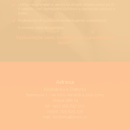
Uděláme pravidelný servis na strojek (doporučený po 6 -
8 letech) - tzn. kompletní vyčištění a namazání soukolí a
kroku
Profesionálně vyzkoušíme/otestujeme vodotěsnost
A mnohé další dle potřeby…
Vyzkoušejte sami, hodinky pak vypadají jako
nové!!
Adresa
Hodinářství a Zlatnictví
Benešova 1 - na rohu náměstí a pěší zóny
Jihlava 586 01
tel:
+420 565 657 100
mobil:
725 825 236
mail:
hodinky@tovys.cz