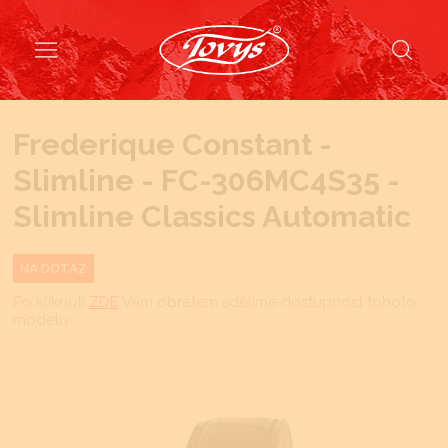
Frederique Constant -
Slimline - FC-306MC4S35 -
Slimline Classics Automatic
NA DOTAZ
Po kliknutí
ZDE
Vám obratem sdělíme dostupnost tohoto
modelu