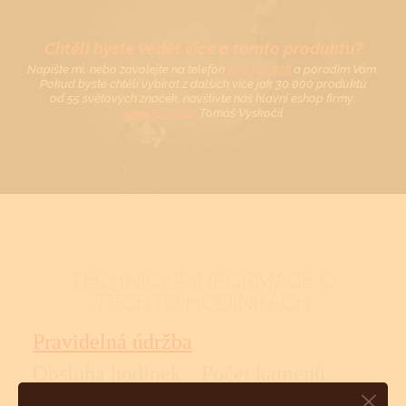
Chtěli byste vědět více o tomto produktu?
Napište mi, nebo zavolejte na telefon
602 521 828
a poradím Vám.
Pokud byste chtěli vybírat z dalších více jak 30 000 produktů
od 55 světových značek, navštivte náš hlavní eshop firmy:
www.tovys.cz
. Tomáš Vyskočil
TECHNICKÉ INFORMACE O
TĚCHTO HODINKÁCH
Pravidelná údržba
Obsluha hodinek
Počet kamenů