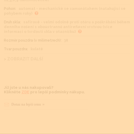
Pohon:
automat - mechanické se samonátahem (natahující se
pohybem ruky)
Druh skla:
safírové - velmi odolné proti otěru a poškrábání během
denního nošení s oboustranně antireflexní vrstvou (více
informací o tvrdosti skla v otazníčku)
Rozměr pouzdra (v milimetrech):
38
Tvar pouzdra:
kulaté
> ZOBRAZIT DALŠÍ
Již jste u nás nakupovali?
Klikněte
ZDE
pro lepší podmínky nákupu.
Dotaz na lepší cenu