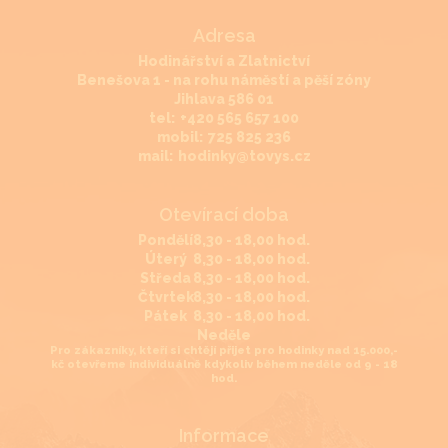
Adresa
Hodinářství a Zlatnictví
Benešova 1 - na rohu náměstí a pěší zóny
Jihlava 586 01
tel:
+420 565 657 100
mobil:
725 825 236
mail:
hodinky@tovys.cz
Otevírací doba
Pondělí
8,30 - 18,00 hod.
Úterý
8,30 - 18,00 hod.
Středa
8,30 - 18,00 hod.
Čtvrtek
8,30 - 18,00 hod.
Pátek
8,30 - 18,00 hod.
Neděle
Pro zákazníky, kteří si chtějí přijet pro hodinky nad 15.000,-
kč otevřeme individuálně kdykoliv během neděle od 9 - 18
hod.
Informace