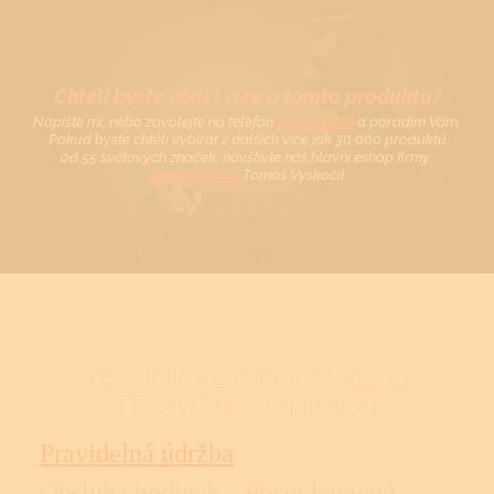
Chtěli byste vědět více o tomto produktu?
Napište mi, nebo zavolejte na telefon
602 521 828
a poradím Vám.
Pokud byste chtěli vybírat z dalších více jak 30 000 produktů
od 55 světových značek, navštivte náš hlavní eshop firmy:
www.tovys.cz
. Tomáš Vyskočil
TECHNICKÉ INFORMACE O
TĚCHTO HODINKÁCH
Pravidelná údržba
Obsluha hodinek
Počet kamenů