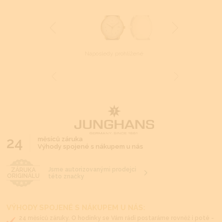
Naposledy prohlížené
24
měsíců záruka
Výhody spojené s nákupem u nás
Jsme autorizovanými prodejci
ZÁRUKA
ORIGINÁLU
této značky
VÝHODY SPOJENÉ S NÁKUPEM U NÁS:
24 měsíců záruky. O hodinky se Vám rádi postaráme rovněž i poté -