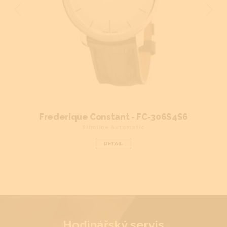
Frederique Constant - FC-306S4S6
Fred
Slimline Automatic
DETAIL
Hodinářský servis