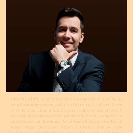
Mechanické a automatické hodinkové strojky musí být
v určitých intervalech čištěny. Tyto intervaly jsou
přímo závislé na tom, v jakém prostředí se hodinky
nejčastěji nachází (teplotní rozdíly, prašné místnosti
atd.). Pokud jsou hodinky více jak 50m vodotěsné, tyto
vnější vlivy mají na znečištění strojku podstatně menší
vliv. Avšak stárnutí a vysychání oleje z ložisek a
styčných třecích ploch se nedá vyhnout. I když se dnes
vyrábí opravdu kvalitní oleje a mnohé prestižní značky
si své stroje mažou ještě dokonalejšími oleji než je
standard, jsou to právě oleje, které určují délku chodu
hodinek, jejich přesnost a komfort. Přetahování
časového intervalu vyčištění a namazání novými oleji
může mít za následek zvýšené opotřebovávání
součástek v soukolí.
Obecně platí, že mechanické automatické strojky by
se při denním nošení měly čistit 1x za 7 - 8 let. První
známky znečištění a tudíž zvýšení odporu třecích ploch
se projeví na nestabilitě přesnosti chodu, respektive
zpožďování se hodinek. U automatických strojků se
navíc může zkracovat rezerva chodu. Jak je výše
uvedeno, zvýšením tření v soukolí a v kroku a k tomu