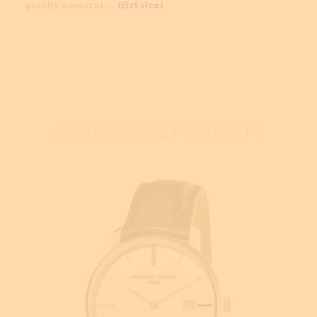
plochy namazat....
(číst více)
ALTERNATIVNÍ PRODUKTY