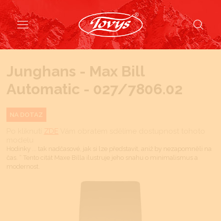
Junghans - Max Bill
Automatic - 027/7806.02
NA DOTAZ
Po kliknutí
ZDE
Vám obratem sdělíme dostupnost tohoto
modelu
Hodinky ... tak nadčasové, jak si lze představit, aniž by nezapomněli na
čas. “ Tento citát Maxe Billa ilustruje jeho snahu o minimalismus a
modernost.