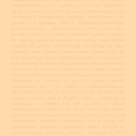
nedostatečný nátah zapříčiní v první fázi zpoďování
stroje, v druhé fázi úplné zastavení. Nejnáchylnější na
znečištění je ústrojí tikotu hodinek - ústrojí kroku. Zde
dochází ke stálému tření v defakto nejjemnějším
ústrojí hodinek - krokové kolo, kotva a setrvačka.
Mnohdy právě krok donutí uživatele donést hodinky
do opravy, protože soukolí by mohlo ještě klidně
několik let vydržet. Má-li strojek na vibrografu výkyv
setrvačky 180 stupňů a hodinky jdou, akorát pozdí, na
vině je špinavý krok. Vyčištěním kroku a případně i
samonátahu a namazáním správným množstvím oleje
se amplituda setrvačky zvedne na 295 stupňů a pokud
se ještě zvlášť vyčistí popudný kámen a vydlička kotvy,
amplituda se zvedne až na 307 stupňů (ideální
maximum je 320 - 330 stupňů). A soukolí hlavní vč.
perovníku zůstávají ve stávající čistotě se stávajícím
olejem, protože zde je kvalita čistoty a olejů ještě
dostačující na několik let. Zde je vidět, že pokud
hodinky pozdí dřív jak za 8 - 10 let, není zcela nutné
čistit ve většině případech celý stroj, ale postačí úplně
vyčistit krok. Vyčištění kroku vydrží cca. 4 - 5 let, dle
typu strojku (Valjoux 7750 vydrží i déle). Strojek se
musí kopletně rozebrat, vyčistit, odmastit a třecí