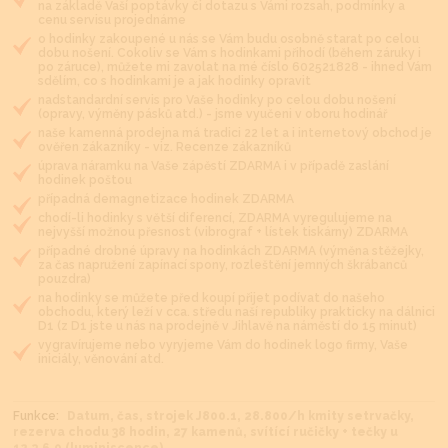
na základě Vaší poptávky či dotazu s Vámi rozsah, podmínky a
cenu servisu projednáme
o hodinky zakoupené u nás se Vám budu osobně starat po celou
dobu nošení. Cokoliv se Vám s hodinkami přihodí (během záruky i
po záruce), můžete mi zavolat na mé číslo 602521828 - ihned Vám
sdělím, co s hodinkami je a jak hodinky opravit
nadstandardní servis pro Vaše hodinky po celou dobu nošení
(opravy, výměny pásků atd.) - jsme vyučeni v oboru hodinář
naše kamenná prodejna má tradici 22 let a i internetový obchod je
ověřen zákazníky - viz. Recenze zákazníků
úprava náramku na Vaše zápěstí ZDARMA i v případě zaslání
hodinek poštou
případná demagnetizace hodinek ZDARMA
chodí-li hodinky s větší diferencí, ZDARMA vyregulujeme na
nejvyšší možnou přesnost (vibrograf + lístek tiskárny) ZDARMA
případné drobné úpravy na hodinkách ZDARMA (výměna stěžejky,
za čas napružení zapínací spony, rozleštění jemných škrábanců
pouzdra)
na hodinky se můžete před koupí přijet podívat do našeho
obchodu, který leží v cca. středu naší republiky prakticky na dálnici
D1 (z D1 jste u nás na prodejně v Jihlavě na náměstí do 15 minut)
vygravírujeme nebo vyryjeme Vám do hodinek logo firmy, Vaše
iniciály, věnování atd.
Funkce:
Datum, čas, strojek J800.1, 28.800/h kmity setrvačky,
rezerva chodu 38 hodin, 27 kamenů, svítící ručičky + tečky u
12,3,6,9 (luminiscence)