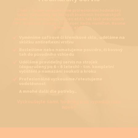
U nás v Jihlavě Vám uděláme profesionální hodinářský
servis na hodinky jak běžných kvalitních hodinářských
značek (Casio, Festina, Citizen atd.), tak těch prestižních
(IWC, Breitling, Omega, TAGHeuer, Rado, Hamilton, Baume
& Mercier, atd.).
Vyměníme safírové či křemíkové sklo, uděláme na
sklíčku antireflexní vrstvu
Rozleštíme nebo namatujeme pouzdro, či kovový
tah do původního vzhledu
Uděláme pravidelný servis na strojek
(doporučený po 6 - 8 letech) - tzn. kompletní
vyčištění a namazání soukolí a kroku
Profesionálně vyzkoušíme/otestujeme
vodotěsnost
A mnohé další dle potřeby…
Vyzkoušejte sami, hodinky pak vypadají jako
nové!!