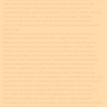
zde výborně ukazuje, že nástrojový charakter není závislý jen na
rozměrech. Naopak - díky vyváženým proporcím a černému
koženému řemínku získává model velmi univerzální vzhled, který se
hodí do města, do práce i na volný čas. Fortis Flieger F-39 Black
F4220016 tak osloví muže, kteří dávají přednost praktičtějšímu
průměru, ale nechtějí se vzdát technické kvality a odolnosti moderní
řady Flieger.
O pohon se stará automatický strojek Fortis UW-30 Performance,
postavený na základě Sellita SW200-1. Kalibr má 26 kamenů,
frekvenci 28 800 polokmitů za hodinu, rezervu chodu 38 hodin a
samozřejmě i hacking a možnost ručního nátahu. Fortis u tohoto
strojku pracuje s výkonově laděnou verzí, která je regulována na
vysokou přesnost a využívá antimagnetickou setrvačku z materiálu
Glucydur. To je v každodenní praxi důležité, protože dnes se hodinky
běžně dostávají do blízkosti mobilních telefonů, tabletů a dalších
zařízení s magnetickým polem. Právě lepší odolnost vůči těmto
vlivům podporuje dlouhodobou stabilitu chodu. Model zobrazuje
datum na třetí hodině a sází na přehledné, rychle čitelné rozvržení bez
zbytečného zahlcení. Výsledkem je pilotní automat, který kombinuje
poctivou švýcarskou mechaniku s moderně pojatou funkčností.
Pouzdro je vyrobeno z recyklované ušlechtilé oceli, má průměr 39
mm, výšku 12,5 mm a vzdálenost lug to lug 50 mm. Díky tomu
hodinky velmi dobře sedí i na středně velkém zápěstí a působí
kompaktněji než větší pilotní modely. Součástí výbavy je obousměrně
otočná 12hodinová luneta s půlhodinovými kroky, která umožňuje