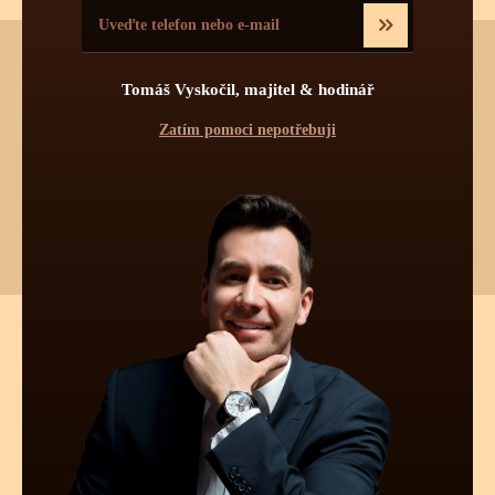
Tomáš Vyskočil, majitel & hodinář
Chtěli byste vědět více o tomto produktu?
Zatím pomoci nepotřebuji
Napište mi, nebo zavolejte na telefon
602 521 828
a poradím Vám.
Pokud byste chtěli vybírat z dalších více jak 30 000 produktů
od 55 světových značek, navštivte náš hlavní eshop firmy:
www.tovys.cz
. Tomáš Vyskočil
TECHNICKÉ INFORMACE O
TĚCHTO HODINKÁCH
Pravidelná údržba