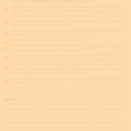
sdělím, co s hodinkami je a jak hodinky opravit
doživotní nadstandardní servis pro hodinky zakoupené u nás za nižší
ceny než je obvyklé (opravy, pravidelné vyčištění + namazání strojku,
výměny pásků atd.) - jsme vyučeni v oboru hodinář
naše kamenná prodejna má tradici 22 let a i internetový obchod je ověřen
zákazníky - viz. Recenze zákazníků
úprava náramku na Vaše zápěstí ZDARMA i v případě zaslání hodinek
poštou
případná demagnetizace hodinek ZDARMA
chodí-li hodinky s větší diferencí, ZDARMA vyregulujeme na nejvyšší
možnou přesnost (vibrograf + lístek tiskárny) ZDARMA
případné drobné úpravy na hodinkách ZDARMA (výměna stěžejky, za
čas napružení zapínací spony, rozleštění jemných škrábanců pouzdra)
na hodinky se můžete před koupí přijet podívat do našeho obchodu,
který leží v cca. středu naší republiky prakticky na dálnici D1 (z D1 jste u
nás na prodejně v Jihlavě na náměstí do 15 minut)
vygravírujeme nebo vyryjeme Vám do hodinek logo firmy, Vaše iniciály,
věnování atd.
Funkce:
Čas, datum, GMT = druhý světový čas, strojek Swiss UW-30 (26
kamenů), krokové ústrojí ocel/kámen, rezerva chodu 38 hodin, polokmity
setrvačky 28.800/h (4 Hz) = přesnost chodu (diference) 2 - 4 vteřiny denně,
automatický nátah (hodinky se natahují pohybem ruky) + ruční nátah
(hodinky lze natáhnout/dotáhnout dle potřeby i ručně korunkou), rotor
samonátahu disponuje funkcí oboustranného nátahu, ručičky a indexy jsou
opatřeny tenkou svítící vrstvou - tento materiál si dokáže udržet světlo a po