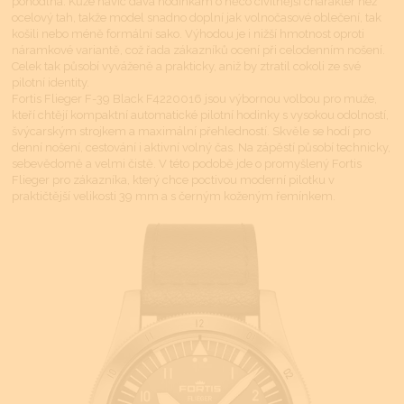
pohodlná. Kůže navíc dává hodinkám o něco civilnější charakter než
ocelový tah, takže model snadno doplní jak volnočasové oblečení, tak
košili nebo méně formální sako. Výhodou je i nižší hmotnost oproti
náramkové variantě, což řada zákazníků ocení při celodenním nošení.
Celek tak působí vyváženě a prakticky, aniž by ztratil cokoli ze své
pilotní identity.
Fortis Flieger F-39 Black F4220016 jsou výbornou volbou pro muže,
kteří chtějí kompaktní automatické pilotní hodinky s vysokou odolností,
švýcarským strojkem a maximální přehledností. Skvěle se hodí pro
denní nošení, cestování i aktivní volný čas. Na zápěstí působí technicky,
sebevědomě a velmi čistě. V této podobě jde o promyšlený Fortis
Flieger pro zákazníka, který chce poctivou moderní pilotku v
praktičtější velikosti 39 mm a s černým koženým řemínkem.