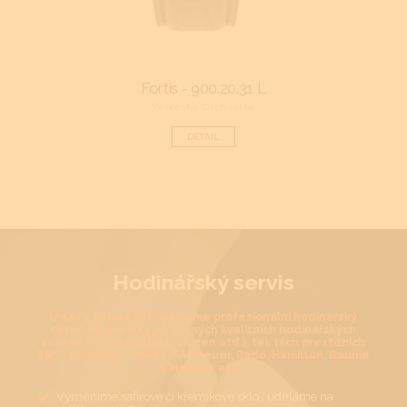
13E
Fortis - 900.20.31 L
Fr
Terrestis Orchestra
DETAIL
Hodinářský servis
U nás v Jihlavě Vám uděláme profesionální hodinářský
servis na hodinky jak běžných kvalitních hodinářských
značek (Casio, Festina, Citizen atd.), tak těch prestižních
(IWC, Breitling, Omega, TAGHeuer, Rado, Hamilton, Baume
& Mercier, atd.).
Vyměníme safírové či křemíkové sklo, uděláme na