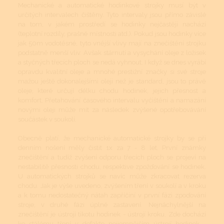
Mechanické a automatické hodinkové strojky musí být v
určitých intervalech čištěny. Tyto intervaly jsou přímo závislé
na tom, v jakém prostředí se hodinky nejčastěji nachází
(teplotní rozdíly, prašné místnosti atd.). Pokud jsou hodinky více
jak 50m vodotěsné, tyto vnější vlivy mají na znečištění strojku
podstatně menší vliv. Avšak stárnutí a vysychání oleje z ložisek
a styčných třecích ploch se nedá vyhnout. I když se dnes vyrábí
opravdu kvalitní oleje a mnohé prestižní značky si své stroje
mažou ještě dokonalejšími oleji než je standard, jsou to právě
oleje, které určují délku chodu hodinek, jejich přesnost a
komfort. Přetahování časového intervalu vyčištění a namazání
novými oleji může mít za následek zvýšené opotřebovávání
součástek v soukolí.
Obecně platí, že mechanické automatické strojky by se při
denním nošení měly čistit 1x za 7 - 8 let. První známky
znečištění a tudíž zvýšení odporu třecích ploch se projeví na
nestabilitě přesnosti chodu, respektive zpožďování se hodinek.
U automatických strojků se navíc může zkracovat rezerva
chodu. Jak je výše uvedeno, zvýšením tření v soukolí a v kroku
a k tomu nedostatečný nátah zapříčiní v první fázi zpoďování
stroje, v druhé fázi úplné zastavení. Nejnáchylnější na
znečištění je ústrojí tikotu hodinek - ústrojí kroku. Zde dochází
ke stálému tření v defakto nejjemnějším ústrojí hodinek -