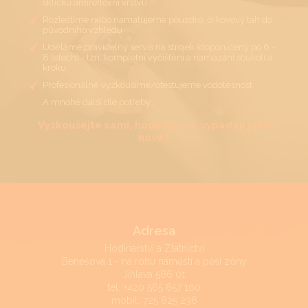
sklíčku antireflexní vrstvu
Rozleštíme nebo namatujeme pouzdro, či kovový tah do
původního vzhledu
Uděláme pravidelný servis na strojek (doporučený po 6 -
8 letech) - tzn. kompletní vyčištění a namazání soukolí a
kroku
Profesionálně vyzkoušíme/otestujeme vodotěsnost
A mnohé další dle potřeby…
Vyzkoušejte sami, hodinky pak vypadají jako
nové!!
Adresa
Hodinářství a Zlatnictví
Benešova 1 - na rohu náměstí a pěší zóny
Jihlava 586 01
tel:
+420 565 657 100
mobil:
725 825 236