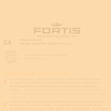
24
měsíců záruka
Výhody spojené s nákupem u nás
Jsme autorizovanými prodejci
ZÁRUKA
ORIGINÁLU
této značky
VÝHODY SPOJENÉ S NÁKUPEM U NÁS:
24 měsíců záruky + 36 měsíců pozáruční servis zdarma u nás na
prodejně (Tím máte na 5 let o hodinky postaráno). Zde více o
životnosti hodinek a podmínkách bezplatného pozáručního
servisu →
.
O hodinky se Vám rádi postaráme rovněž i poté - na
základě Vaší poptávky či dotazu s Vámi rozsah, podmínky a cenu servisu
projednáme.
o hodinky zakoupené u nás se Vám budu osobně starat po celou
dobu nošení. Cokoliv se Vám s hodinkami přihodí (během záruky i
po záruce), můžete mi zavolat na mé číslo 602521828 - ihned Vám