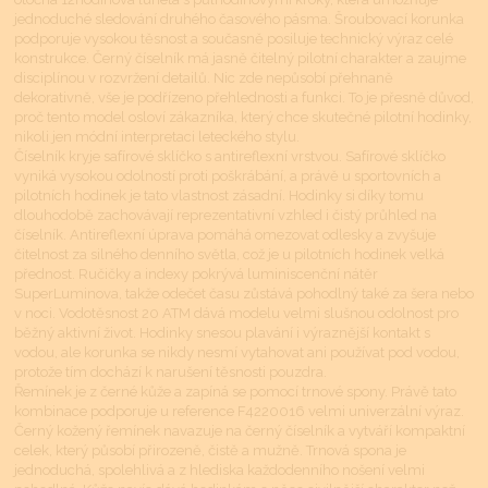
jednoduché sledování druhého časového pásma. Šroubovací korunka
podporuje vysokou těsnost a současně posiluje technický výraz celé
konstrukce. Černý číselník má jasně čitelný pilotní charakter a zaujme
disciplínou v rozvržení detailů. Nic zde nepůsobí přehnaně
dekorativně, vše je podřízeno přehlednosti a funkci. To je přesně důvod,
proč tento model osloví zákazníka, který chce skutečné pilotní hodinky,
nikoli jen módní interpretaci leteckého stylu.
Číselník kryje safírové sklíčko s antireflexní vrstvou. Safírové sklíčko
vyniká vysokou odolností proti poškrábání, a právě u sportovních a
pilotních hodinek je tato vlastnost zásadní. Hodinky si díky tomu
dlouhodobě zachovávají reprezentativní vzhled i čistý průhled na
číselník. Antireflexní úprava pomáhá omezovat odlesky a zvyšuje
čitelnost za silného denního světla, což je u pilotních hodinek velká
přednost. Ručičky a indexy pokrývá luminiscenční nátěr
SuperLuminova, takže odečet času zůstává pohodlný také za šera nebo
v noci. Vodotěsnost 20 ATM dává modelu velmi slušnou odolnost pro
běžný aktivní život. Hodinky snesou plavání i výraznější kontakt s
vodou, ale korunka se nikdy nesmí vytahovat ani používat pod vodou,
protože tím dochází k narušení těsnosti pouzdra.
Řemínek je z černé kůže a zapíná se pomocí trnové spony. Právě tato
kombinace podporuje u reference F4220016 velmi univerzální výraz.
Černý kožený řemínek navazuje na černý číselník a vytváří kompaktní
celek, který působí přirozeně, čistě a mužně. Trnová spona je
jednoduchá, spolehlivá a z hlediska každodenního nošení velmi