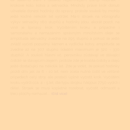
krokové kolo, kotva a setrvačka. Mnohdy právě krok donutí
uživatele donést hodinky do opravy, protože soukolí by mohlo
ještě klidně několik let vydržet. Má-li strojek na vibrografu
výkyv setrvačky 180 stupňů a hodinky jdou, akorát pozdí, na
vině je špinavý krok. Vyčištěním kroku a případně i
samonátahu a namazáním správným množstvím oleje se
amplituda setrvačky zvedne na 295 stupňů a pokud se ještě
zvlášť vyčistí popudný kámen a vydlička kotvy, amplituda se
zvedne až na 307 stupňů (ideální maximum je 320 - 330
stupňů). A soukolí hlavní vč. perovníku zůstávají ve stávající
čistotě se stávajícím olejem, protože zde je kvalita čistoty a olejů
ještě dostačující na několik let. Zde je vidět, že pokud hodinky
pozdí dřív jak za 8 - 10 let, není zcela nutné čistit ve většině
případech celý stroj, ale postačí úplně vyčistit krok. Vyčištění
kroku vydrží cca. 4 - 5 let, dle typu strojku (Valjoux 7750 vydrží i
déle). Strojek se musí kopletně rozebrat, vyčistit, odmastit a
třecí plochy namazat....
(číst více)