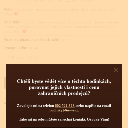
krátkém nasvícení dlouhou dobu svítí (Superluminova® X1)
Pohon:
automat - mechanické se samonátahem (natahující se pohybem
ruky)
Druh skla:
safírové - velmi odolné proti otěru a poškrábání během denního
nošení s jednostranně antireflexní vrstvou (více informací o tvrdosti skla v
otazníčku)
Rozměr pouzdra (v milimetrech):
39
Tvar pouzdra:
kulaté
> ZOBRAZIT DALŠÍ
Chtěli byste vědět více o těchto hodinkách,
Dotaz na cenu
KOUPIT
porovnat jejich vlastnosti i cenu
zahraničních prodejců?
Již jste u nás nakupovali?
Klikněte
ZDE
pro lepší podmínky nákupu.
Zavolejte mi na telefon
602 521 828
, nebo napište na email
hodinky@tovys.cz
Také mi na sebe můžete zanechat kontakt. Ozvu se Vám!