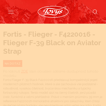
Fortis - Flieger - F4220016 -
Flieger F-39 Black on Aviator
Strap
NA DOTAZ
Po kliknutí
ZDE
Vám obratem sdělíme dostupnost tohoto
modelu
Fortis Flieger F-39 Black F4220016 představují kompaktnější pojetí
moderních pilotních hodinek, které si ale zachovává vše podstatné -
robustnost, vysokou čitelnost, švýcarskou mechaniku a typický
fortisovský rukopis. Tento model sází na černý číselník, jenž působí
čistě, funkčně a velmi přehledně. Právě v menším průměru 39 mm je
reference F4220016 mimořádně atraktivní pro zákazníky, kteří chtějí
skutečné pilotní hodinky, ale nevyhledávají příliš velké pouzdro. Fortis