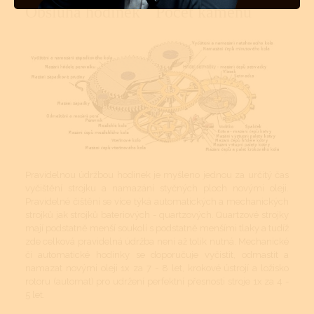
Obsluha hodinek
Počet kamenů
Pravidelnou údržbou hodinek je myšleno jednou za určitý čas
vyčištění strojku a namazání styčných ploch novými oleji.
Pravidelné čištění se více týká automatických a mechanických
strojků jak strojků bateriových - quartzových. Quartzové strojky
mají podstatně menší soukolí s podstatně menšími tlaky a tudíž
zde celková pravidelná údržba není až tolik nutná. Mechanické
či automatické hodinky se doporučuje vyčistit, odmastit a
namazat novými oleji 1x za 7 - 8 let, krokové ústrojí a ložisko
rotoru (automat) pro udržení perfektní přesnosti stroje 1x za 4 -
5 let.