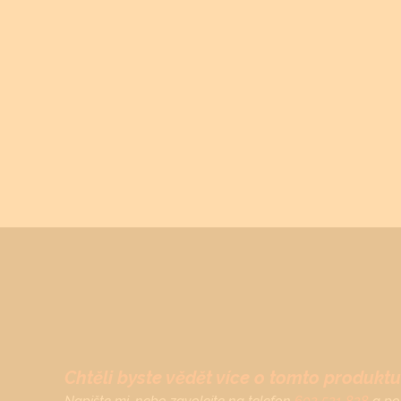
Chtěli byste vědět více o tomto produktu
Napište mi, nebo zavolejte na telefon
602 521 828
a po