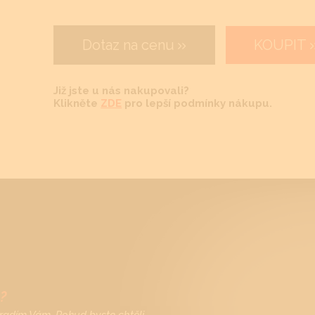
Dotaz na cenu
KOUPIT
Již jste u nás nakupovali?
Klikněte
ZDE
pro lepší podmínky nákupu.
?
radím Vám. Pokud byste chtěli