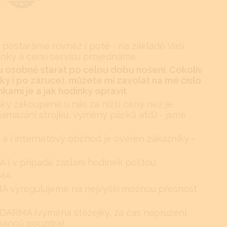
 postaráme rovněž i poté - na základě Vaší
ínky a cenu servisu projednáme.
 osobně starat po celou dobu nošení. Cokoliv
y i po záruce), můžete mi zavolat na mé číslo
kami je a jak hodinky opravit
nky zakoupené u nás za nižší ceny než je
namazání strojku, výměny pásků atd.) - jsme
 a i internetový obchod je ověřen zákazníky -
i v případě zaslání hodinek poštou
RMA
RMA vyregulujeme na nejvyšší možnou přesnost
DARMA (výměna stěžejky, za čas napružení
ábanců pouzdra)