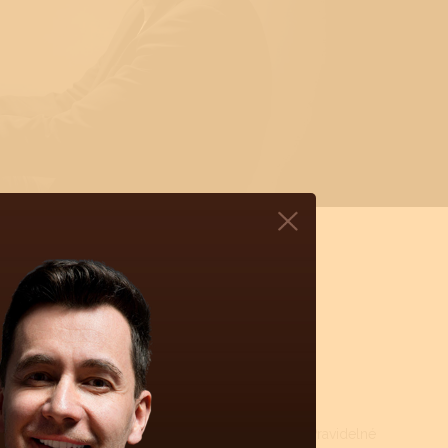
DINKÁCH
rojku a namazání styčných ploch novými oleji. Pravidelné