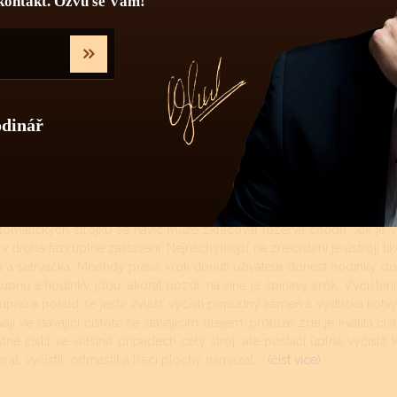
kontakt. Ozvu se Vám!
ní se více týká automatických a mechanických strojků jak strojků ba
 soukolí s podstatně menšími tlaky a tudíž zde celková pravideln
ky se doporučuje vyčistit, odmastit a namazat novými oleji 1x za 7 - 8 
tní přesnosti stroje 1x za 4 - 5 let.
nické a automatické hodinkové strojky musí být v určitých intervalech
ředí se hodinky nejčastěji nachází (teplotní rozdíly, prašné místnos
odinář
 vlivy mají na znečištění strojku podstatně menší vliv. Avšak stárnutí 
ohé prestižní značky si své stroje mažou ještě dokonalejšími oleji než
intervalu vyčištění a namazání novými oleji může mít za následek zvý
denním nošení měly čistit 1x za 7 - 8 let. První známky znečištění a t
tomatických strojků se navíc může zkracovat rezerva chodu. Jak je v
v druhé fázi úplné zastavení. Nejnáchylnější na znečištění je ústrojí t
a a setrvačka. Mnohdy právě krok donutí uživatele donést hodinky do
 stupňů a hodinky jdou, akorát pozdí, na vině je špinavý krok. Vyči
upňů a pokud se ještě zvlášť vyčistí popudný kámen a vydlička kotv
í ve stávající čistotě se stávajícím olejem, protože zde je kvalita čist
é čistit ve většině případech celý stroj, ale postačí úplně vyčistit k
at, vyčistit, odmastit a třecí plochy namazat....
(číst více)