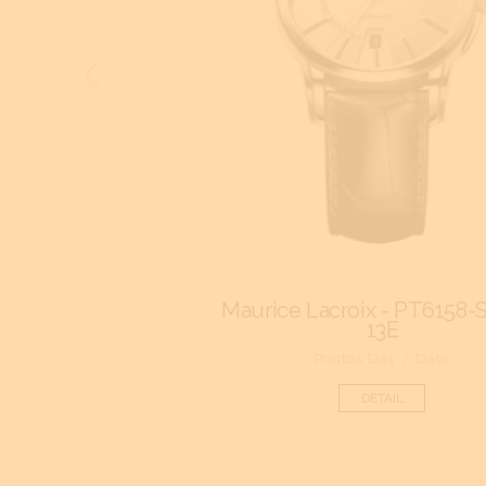
Maurice Lacroix - PT6158-
13E
Pontos Day / Date
DETAIL