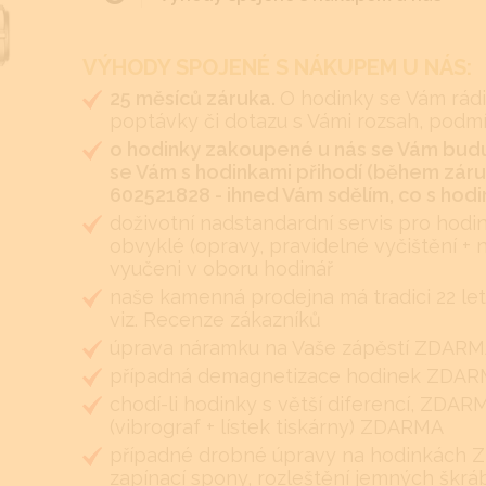
VÝHODY SPOJENÉ S NÁKUPEM U NÁS:
25 měsíců záruka.
O hodinky se Vám rádi
poptávky či dotazu s Vámi rozsah, podm
o hodinky zakoupené u nás se Vám budu
se Vám s hodinkami přihodí (během záruk
602521828 - ihned Vám sdělím, co s hodin
doživotní nadstandardní servis pro hodi
obvyklé (opravy, pravidelné vyčištění + 
vyučeni v oboru hodinář
naše kamenná prodejna má tradici 22 let
viz. Recenze zákazníků
úprava náramku na Vaše zápěstí ZDARMA 
případná demagnetizace hodinek ZDA
chodí-li hodinky s větší diferencí, ZDA
(vibrograf + lístek tiskárny) ZDARMA
případné drobné úpravy na hodinkách Z
zapínací spony, rozleštění jemných škr