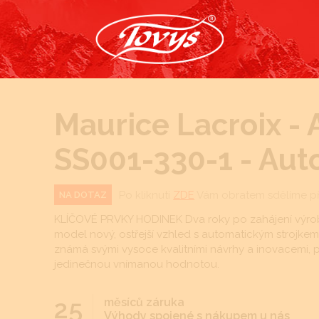
Maurice Lacroix - 
SS001-330-1 - Au
Po kliknutí
ZDE
Vám obratem sdělíme p
NA DOTAZ
KLÍČOVÉ PRVKY HODINEK Dva roky po zahájení výroby
model nový, ostřejší vzhled s automatickým strojkem
známá svými vysoce kvalitními návrhy a inovacemi, 
jedinečnou vnímanou hodnotou.
25
měsíců záruka
Výhody spojené s nákupem u nás