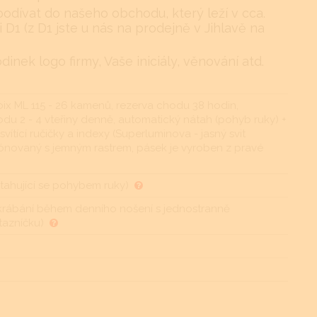
podívat do našeho obchodu, který leží v cca.
i D1 (z D1 jste u nás na prodejně v Jihlavě na
nek logo firmy, Vaše iniciály, věnování atd.
oix ML 115 - 26 kamenů, rezerva chodu 38 hodin,
du 2 - 4 vteřiny denně, automatický nátah (pohyb ruky) +
vítící ručičky a indexy (Superluminova - jasný svit
 tónovaný s jemným rastrem, pásek je vyroben z pravé
ahující se pohybem ruky)
oškrábání během denního nošení s jednostranně
otazníčku)