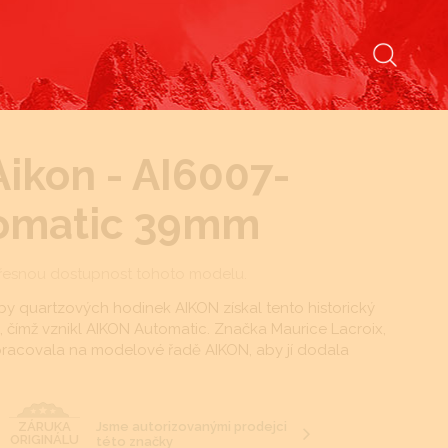
Aikon - AI6007-
tomatic 39mm
řesnou dostupnost tohoto modelu.
 quartzových hodinek AIKON získal tento historický
, čímž vznikl AIKON Automatic. Značka Maurice Lacroix,
pracovala na modelové řadě AIKON, aby jí dodala
Jsme autorizovanými prodejci
ZÁRUKA
ORIGINÁLU
této značky