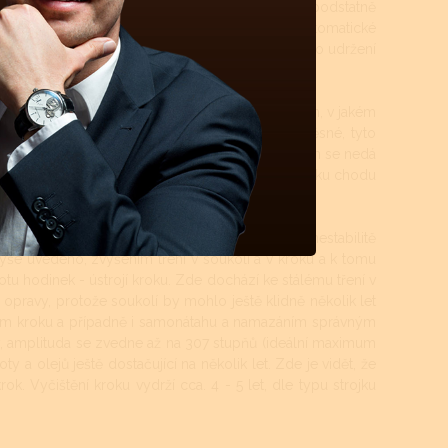
teriových - quartzových. Quartzové strojky mají podstatně
á údržba není až tolik nutná. Mechanické či automatické
let, krokové ústrojí a ložisko rotoru (automat) pro udržení
 čištěny. Tyto intervaly jsou přímo závislé na tom, v jakém
ti atd.). Pokud jsou hodinky více jak 50m vodotěsné, tyto
a vysychání oleje z ložisek a styčných třecích ploch se nedá
 je standard, jsou to právě oleje, které určují délku chodu
šené opotřebovávání součástek v soukolí.
udíž zvýšení odporu třecích ploch se projeví na nestabilitě
ýše uvedeno, zvýšením tření v soukolí a v kroku a k tomu
ikotu hodinek - ústrojí kroku. Zde dochází ke stálému tření v
 opravy, protože soukolí by mohlo ještě klidně několik let
štěním kroku a případně i samonátahu a namazáním správným
y, amplituda se zvedne až na 307 stupňů (ideální maximum
oty a olejů ještě dostačující na několik let. Zde je vidět, že
rok. Vyčištění kroku vydrží cca. 4 - 5 let, dle typu strojku