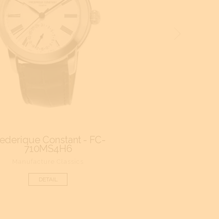
rederique Constant - FC-
Frederique Cons
710MS4H6
303RMLN
Manufacture Classics
Runabout Aut
DETAIL
DETAIL