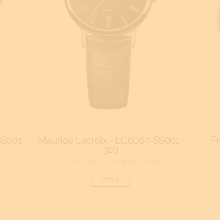
SS001-
Maurice Lacroix - LC6067-SS001-
F
310
Les Classiques Tradition Gents
DETAIL