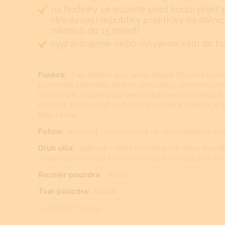
na hodinky se můžete před koupí přijet 
středu naší republiky prakticky na dálnic
náměstí do 15 minut)
vygravírujeme nebo vyryjeme Vám do hodi
Funkce:
Čas, datum, švýcarský strojek Maurice Lacr
polokmity setrvačky 28.800 za hodinu = přesnost cho
ruční nátah (hodinky lze také natahovat i korunkou), s
ručiček), šroubovací vodotěsná korunka, číselník je
telecí kůže
Pohon:
automat - mechanické se samonátahem (nat
Druh skla:
safírové - velmi odolné proti otěru a p
antireflexní vrstvou (více informací o tvrdosti skla v 
Rozměr pouzdra:
39mm
Tvar pouzdra:
kulaté
> ZOBRAZIT DALŠÍ