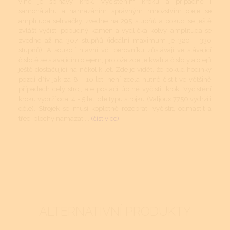
vině je špinavý krok. Vyčištěním kroku a případně i
samonátahu a namazáním správným množstvím oleje se
amplituda setrvačky zvedne na 295 stupňů a pokud se ještě
zvlášť vyčistí popudný kámen a vydlička kotvy, amplituda se
zvedne až na 307 stupňů (ideální maximum je 320 - 330
stupňů). A soukolí hlavní vč. perovníku zůstávají ve stávající
čistotě se stávajícím olejem, protože zde je kvalita čistoty a olejů
ještě dostačující na několik let. Zde je vidět, že pokud hodinky
pozdí dřív jak za 8 - 10 let, není zcela nutné čistit ve většině
případech celý stroj, ale postačí úplně vyčistit krok. Vyčištění
kroku vydrží cca. 4 - 5 let, dle typu strojku (Valjoux 7750 vydrží i
déle). Strojek se musí kopletně rozebrat, vyčistit, odmastit a
třecí plochy namazat....
(číst více)
ALTERNATIVNÍ PRODUKTY