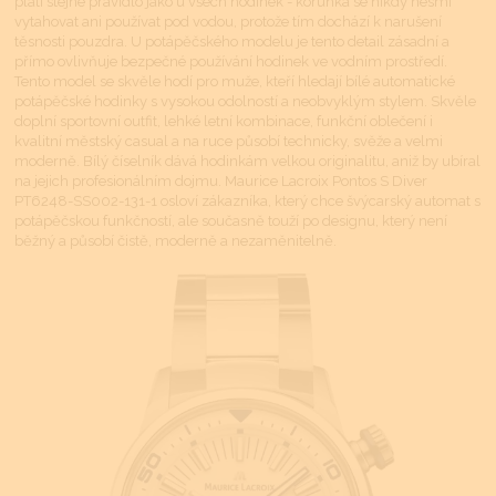
platí stejné pravidlo jako u všech hodinek - korunka se nikdy nesmí
vytahovat ani používat pod vodou, protože tím dochází k narušení
těsnosti pouzdra. U potápěčského modelu je tento detail zásadní a
přímo ovlivňuje bezpečné používání hodinek ve vodním prostředí.
Tento model se skvěle hodí pro muže, kteří hledají bílé automatické
potápěčské hodinky s vysokou odolností a neobvyklým stylem. Skvěle
doplní sportovní outfit, lehké letní kombinace, funkční oblečení i
kvalitní městský casual a na ruce působí technicky, svěže a velmi
moderně. Bílý číselník dává hodinkám velkou originalitu, aniž by ubíral
na jejich profesionálním dojmu. Maurice Lacroix Pontos S Diver
PT6248-SS002-131-1 osloví zákazníka, který chce švýcarský automat s
potápěčskou funkčností, ale současně touží po designu, který není
běžný a působí čistě, moderně a nezaměnitelně.