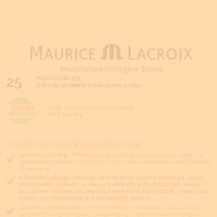
25
měsíců záruka
Výhody spojené s nákupem u nás
Jsme autorizovanými prodejci
ZÁRUKA
ORIGINÁLU
této značky
VÝHODY SPOJENÉ S NÁKUPEM U NÁS:
25 měsíců záruka.
O hodinky se Vám rádi postaráme rovněž i poté - na
základě Vaší poptávky či dotazu s Vámi rozsah, podmínky a cenu servisu
projednáme.
o hodinky zakoupené u nás se Vám budu osobně starat po celou
dobu nošení. Cokoliv se Vám s hodinkami přihodí (během záruky i
po záruce), můžete mi zavolat na mé číslo 602521828 - ihned Vám
sdělím, co s hodinkami je a jak hodinky opravit
doživotní nadstandardní servis pro hodinky zakoupené u nás za nižší
ceny než je obvyklé (opravy, pravidelné vyčištění + namazání strojku,