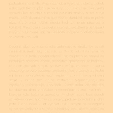
podstatně menší vliv. Avšak stárnutí a vysychání oleje z ložisek
a styčných třecích ploch se nedá vyhnout. I když se dnes vyrábí
opravdu kvalitní oleje a mnohé prestižní značky si své stroje
mažou ještě dokonalejšími oleji než je standard, jsou to právě
oleje, které určují délku chodu hodinek, jejich přesnost a
komfort. Přetahování časového intervalu vyčištění a namazání
novými oleji může mít za následek zvýšené opotřebovávání
součástek v soukolí.
Obecně platí, že mechanické automatické strojky by se při
denním nošení měly čistit 1x za 7 - 8 let. První známky
znečištění a tudíž zvýšení odporu třecích ploch se projeví na
nestabilitě přesnosti chodu, respektive zpožďování se hodinek.
U automatických strojků se navíc může zkracovat rezerva
chodu. Jak je výše uvedeno, zvýšením tření v soukolí a v kroku
a k tomu nedostatečný nátah zapříčiní v první fázi zpoďování
stroje, v druhé fázi úplné zastavení. Nejnáchylnější na
znečištění je ústrojí tikotu hodinek - ústrojí kroku. Zde dochází
ke stálému tření v defakto nejjemnějším ústrojí hodinek -
krokové kolo, kotva a setrvačka. Mnohdy právě krok donutí
uživatele donést hodinky do opravy, protože soukolí by mohlo
ještě klidně několik let vydržet. Má-li strojek na vibrografu
výkyv setrvačky 180 stupňů a hodinky jdou, akorát pozdí, na