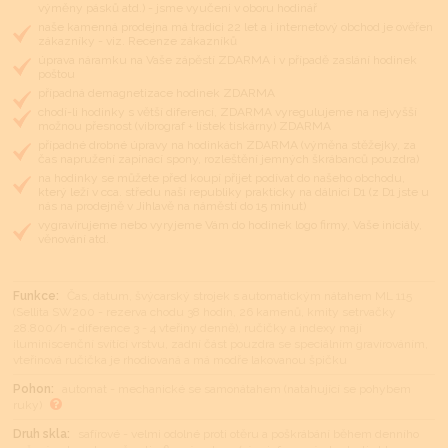
výměny pásků atd.) - jsme vyučeni v oboru hodinář
naše kamenná prodejna má tradici 22 let a i internetový obchod je ověřen
zákazníky - viz. Recenze zákazníků
úprava náramku na Vaše zápěstí ZDARMA i v případě zaslání hodinek
poštou
případná demagnetizace hodinek ZDARMA
chodí-li hodinky s větší diferencí, ZDARMA vyregulujeme na nejvyšší
možnou přesnost (vibrograf + lístek tiskárny) ZDARMA
případné drobné úpravy na hodinkách ZDARMA (výměna stěžejky, za
čas napružení zapínací spony, rozleštění jemných škrábanců pouzdra)
na hodinky se můžete před koupí přijet podívat do našeho obchodu,
který leží v cca. středu naší republiky prakticky na dálnici D1 (z D1 jste u
nás na prodejně v Jihlavě na náměstí do 15 minut)
vygravírujeme nebo vyryjeme Vám do hodinek logo firmy, Vaše iniciály,
věnování atd.
Funkce:
Čas, datum, švýcarský strojek s automatickým nátahem ML 115
(Sellita SW200 - rezerva chodu 38 hodin, 26 kamenů, kmity setrvačky
28.800/h = diference 3 - 4 vteřiny denně), ručičky a indexy mají
iluminiscenční svítící vrstvu, zadní část pouzdra se speciálním gravírováním,
vteřinová ručička je rhodiovaná a má modře lakovanou špičku
Pohon:
automat - mechanické se samonátahem (natahující se pohybem
ruky)
Druh skla:
safírové - velmi odolné proti otěru a poškrábání během denního