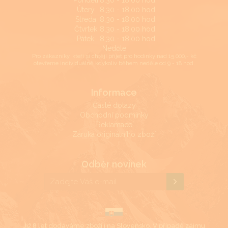
Pondělí
8,30 - 18,00 hod.
Úterý
8,30 - 18,00 hod.
Středa
8,30 - 18,00 hod.
Čtvrtek
8,30 - 18,00 hod.
Pátek
8,30 - 18,00 hod.
Neděle
Pro zákazníky, kteří si chtějí přijet pro hodinky nad 15.000,- kč
otevřeme individuálně kdykoliv během neděle od 9 - 18 hod.
Informace
Časté dotazy
Obchodní podmínky
Reklamace
Záruka originálního zboží
Odběr novinek
Již 8 let dodáváme zboží i na Slovensko. V případě zájmu