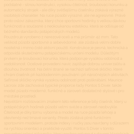
podstatné - silnou konstrukci, vysokou čitelnost, šroubovací korunku a
automatický strojek - ale díky světlejšímu číselníku získává výrazně
osobitější charakter. Na ruce působí výrazně, ale ne agresivně. Právě
proto osloví zákazníka, který chce sportovní hodinky s velkou dávkou
funkčnosti a současně s neokoukanou estetikou, která se odlišuje od
běžného standardu potápěčských modelů.
Pouzdro je vyrobeno z nerezové oceli a má průměr 42 mm. Tato
velikost působí sportovně a sebevědomě, ale zůstává velmi dobře
nositelná i mimo čistě aktivní použití. Konstrukce je pevná, technická a
odpovídá skutečnému potápěčskému určení modelu. Důležitým
prvkem je šroubovací korunka, která podporuje vysokou odolnost a
vodotěsnost. Ocelové provedení navíc zajišťuje dobrou univerzalitu a
dlouhou životnost. Na čelní straně se nachází safírové sklíčko, které
chrání číselník při každodenním používání i při náročnějších aktivitách.
Safírové sklíčko vyniká vysokou odolností proti poškrábání. Maurice
Lacroix zde zachovává typické proporce řady Pontos S Diver, takže
model působí moderně, funkčně a zároveň dostatečně stylově i pro
městské prostředí.
Největším rozlišovacím znakem této reference je bílý číselník, který u
potápěčských hodinek působí velmi svěže a zároveň neobvykle.
Čitelnost je díky tomu výborná a model na ruce působí lehčeji a
otevřeněji než tmavé varianty. Přesto zůstává plně funkčním
sportovním modelem, protože indexy i ručky jsou navrženy s důrazem
na rychlou orientaci a praktické využití. Pontos S Diver v tomto
provedení osloví zákazníka, který nechce splynout s davem klasických