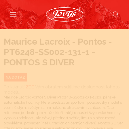
Maurice Lacroix - Pontos -
PT6248-SS002-131-1 -
PONTOS S DIVER
NA DOTAZ
Po kliknutí
ZDE
Vám obratem sdělíme dostupnost tohoto
modelu
Maurice Lacroix Pontos S Diver PT6248-SS002-131-1 jsou pánské
automatické hodinky, které představují sportovní potápěčský model s
velmi čistým, světlým a mimořádně atraktivním vzhledem. Tato
reference je ideální pro muže, kteří chtějí robustní švýcarské hodinky s
vysokou odolností, ale dávají přednost světlejšímu a o něco méně
obvyklému provedení než u tradičních černých diverů. Pontos S Diver
zde působí svěže, současně a velmi technicky. Zachovává si vše