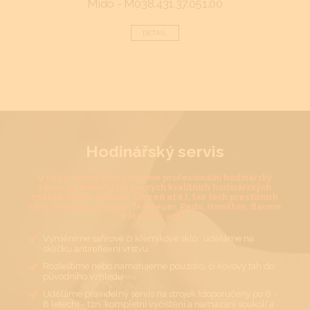
Mido - M038.431.37.051.00
DETAIL
Hodinářský servis
U nás v Jihlavě Vám uděláme profesionální hodinářský
servis na hodinky jak běžných kvalitních hodinářských
značek (Casio, Festina, Citizen atd.), tak těch prestižních
(IWC, Breitling, Omega, TAGHeuer, Rado, Hamilton, Baume
& Mercier, atd.).
Vyměníme safírové či křemíkové sklo, uděláme na
sklíčku antireflexní vrstvu
Rozleštíme nebo namatujeme pouzdro, či kovový tah do
původního vzhledu
Uděláme pravidelný servis na strojek (doporučený po 6 -
8 letech) - tzn. kompletní vyčištění a namazání soukolí a