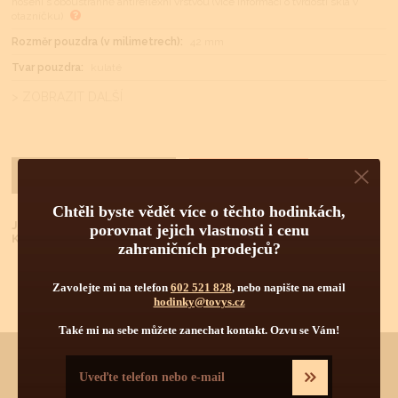
nošení s oboustranně antireflexní vrstvou (více informací o tvrdosti skla v
otazníčku)
Rozměr pouzdra (v milimetrech):
42 mm
Tvar pouzdra:
kulaté
> ZOBRAZIT DALŠÍ
Dotaz na cenu
KOUPIT
Chtěli byste vědět více o těchto hodinkách,
Již jste u nás nakupovali?
porovnat jejich vlastnosti i cenu
Klikněte
ZDE
pro lepší podmínky nákupu.
zahraničních prodejců?
Zavolejte mi na telefon
602 521 828
, nebo napište na email
hodinky@tovys.cz
Také mi na sebe můžete zanechat kontakt. Ozvu se Vám!