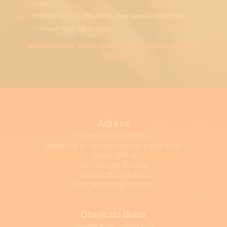
kroku
Profesionálně vyzkoušíme/otestujeme vodotěsnost
A mnohé další dle potřeby…
Vyzkoušejte sami, hodinky pak vypadají jako
nové!!
Adresa
Hodinářství a Zlatnictví
Benešova 1 - na rohu náměstí a pěší zóny
Jihlava 586 01
tel:
+420 565 657 100
mobil:
725 825 236
mail:
hodinky@tovys.cz
Otevírací doba