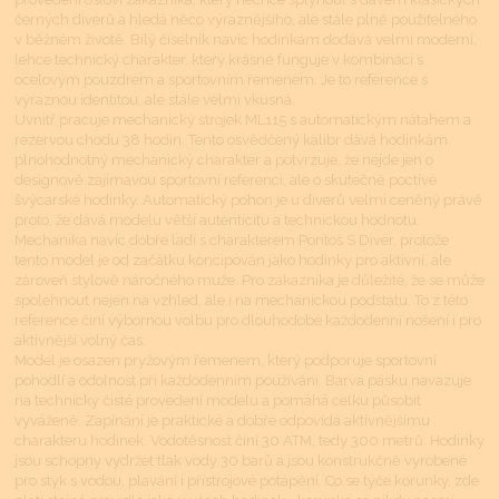
černých diverů a hledá něco výraznějšího, ale stále plně použitelného
v běžném životě. Bílý číselník navíc hodinkám dodává velmi moderní,
lehce technický charakter, který krásně funguje v kombinaci s
ocelovým pouzdrem a sportovním řemenem. Je to reference s
výraznou identitou, ale stále velmi vkusná.
Uvnitř pracuje mechanický strojek ML115 s automatickým nátahem a
rezervou chodu 38 hodin. Tento osvědčený kalibr dává hodinkám
plnohodnotný mechanický charakter a potvrzuje, že nejde jen o
designově zajímavou sportovní referenci, ale o skutečně poctivé
švýcarské hodinky. Automatický pohon je u diverů velmi ceněný právě
proto, že dává modelu větší autenticitu a technickou hodnotu.
Mechanika navíc dobře ladí s charakterem Pontos S Diver, protože
tento model je od začátku koncipován jako hodinky pro aktivní, ale
zároveň stylově náročného muže. Pro zákazníka je důležité, že se může
spolehnout nejen na vzhled, ale i na mechanickou podstatu. To z této
reference činí výbornou volbu pro dlouhodobé každodenní nošení i pro
aktivnější volný čas.
Model je osazen pryžovým řemenem, který podporuje sportovní
pohodlí a odolnost při každodenním používání. Barva pásku navazuje
na technicky čisté provedení modelu a pomáhá celku působit
vyváženě. Zapínání je praktické a dobře odpovídá aktivnějšímu
charakteru hodinek. Vodotěsnost činí 30 ATM, tedy 300 metrů. Hodinky
jsou schopny vydržet tlak vody 30 barů a jsou konstrukčně vyrobené
pro styk s vodou, plavání i přístrojové potápění. Co se týče korunky, zde