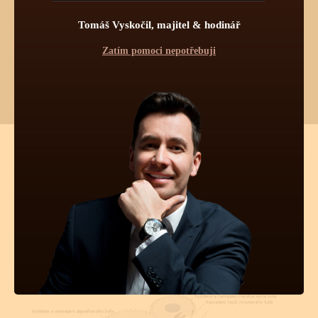
Chtěli byste vědět více o tomto produktu?
Tomáš Vyskočil, majitel & hodinář
Napište mi, nebo zavolejte na telefon
602 521 828
a poradím Vám.
Pokud byste chtěli vybírat z dalších více jak 30 000 produktů
od 55 světových značek, navštivte náš hlavní eshop firmy:
Zatím pomoci nepotřebuji
www.tovys.cz
. Tomáš Vyskočil
TECHNICKÉ INFORMACE O
TĚCHTO HODINKÁCH
Pravidelná údržba
Obsluha hodinek
Počet kamenů