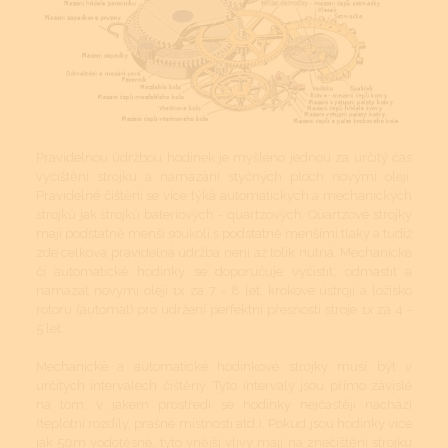
Pravidelnou údržbou hodinek je myšleno jednou za určitý čas
vyčištění strojku a namazání styčných ploch novými oleji.
Pravidelné čištění se více týká automatických a mechanických
strojků jak strojků bateriových - quartzových. Quartzové strojky
mají podstatně menší soukolí s podstatně menšími tlaky a tudíž
zde celková pravidelná údržba není až tolik nutná. Mechanické
či automatické hodinky se doporučuje vyčistit, odmastit a
namazat novými oleji 1x za 7 - 8 let, krokové ústrojí a ložisko
rotoru (automat) pro udržení perfektní přesnosti stroje 1x za 4 -
5 let.
Mechanické a automatické hodinkové strojky musí být v
určitých intervalech čištěny. Tyto intervaly jsou přímo závislé
na tom, v jakém prostředí se hodinky nejčastěji nachází
(teplotní rozdíly, prašné místnosti atd.). Pokud jsou hodinky více
jak 50m vodotěsné, tyto vnější vlivy mají na znečištění strojku